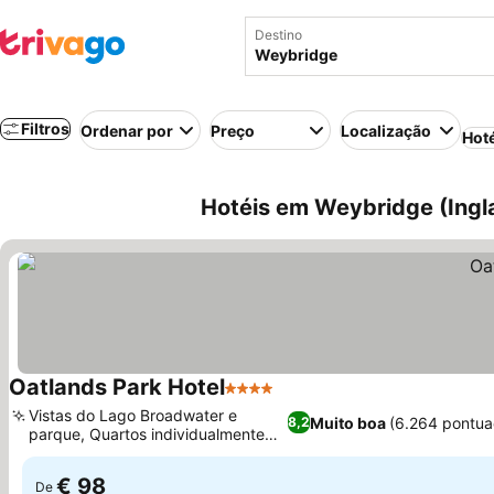
Destino
Filtros
Ordenar por
Preço
Localização
Hot
Hotéis em Weybridge (Ingla
Oatlands Park Hotel
4 Estrelas
Vistas do Lago Broadwater e
Muito boa
(6.264 pontua
8,2
parque, Quartos individualmente
decorados
€ 98
De