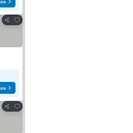
ços
Adicionar aos favoritos
Partilhar
ços
Adicionar aos favoritos
Partilhar