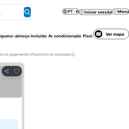
PT · €
Menu
Iniciar sessão
.
Ver mapa
queno-almoço incluído
Ar condicionado
Piscina
Resort
Cozinh
o os pagamentos influenciam os resultados
Adicionar aos favoritos
Partilhar