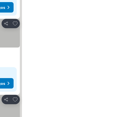
ços
Adicionar aos favoritos
Partilhar
ços
Adicionar aos favoritos
Partilhar