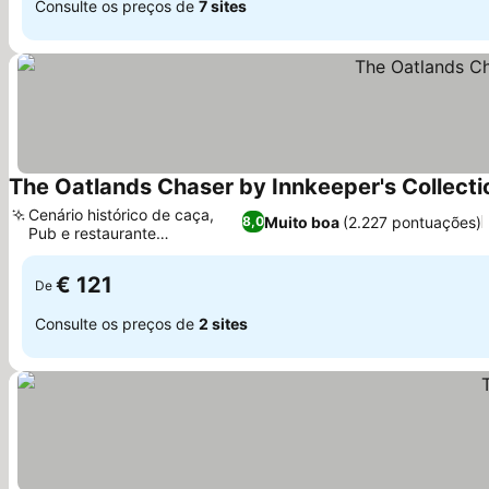
Consulte os preços de
7 sites
The Oatlands Chaser by Innkeeper's Collecti
Cenário histórico de caça,
Muito boa
(2.227 pontuações)
8,0
Pub e restaurante
tradicionais
€ 121
De
Consulte os preços de
2 sites