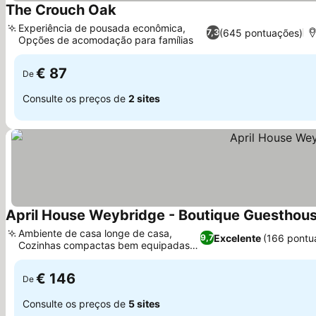
The Crouch Oak
Experiência de pousada econômica,
(645 pontuações)
7,3
Opções de acomodação para famílias
€ 87
De
Consulte os preços de
2 sites
April House Weybridge - Boutique Guesthou
Ambiente de casa longe de casa,
Excelente
(166 pontu
9,7
Cozinhas compactas bem equipadas
no quarto
€ 146
De
Consulte os preços de
5 sites