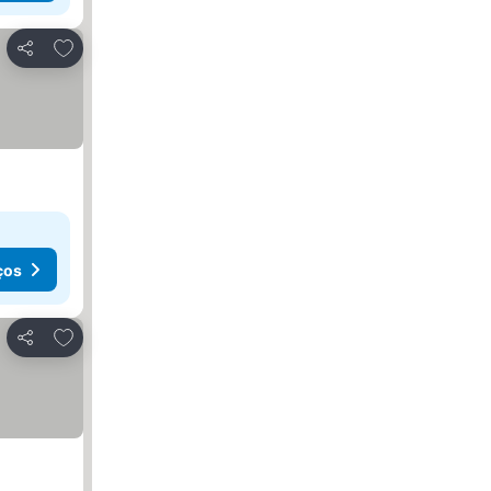
Adicionar aos favoritos
Partilhar
ços
Adicionar aos favoritos
Partilhar