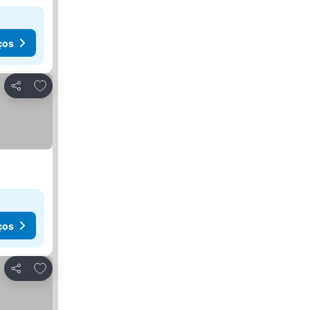
ços
Adicionar aos favoritos
Partilhar
ços
Adicionar aos favoritos
Partilhar