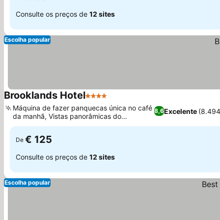
Consulte os preços de
12 sites
Escolha popular
Brooklands Hotel
4 Estrelas
Máquina de fazer panquecas única no café
Excelente
(8.494
8,6
da manhã, Vistas panorâmicas do
Mercedes-Benz World
€ 125
De
Consulte os preços de
12 sites
Escolha popular