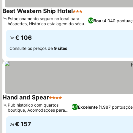
Best Western Ship Hotel
3 Estrelas
Estacionamento seguro no local para
Boa
(4.040 pontuaç
7,6
hóspedes, Histórica estalagem do século
XVII
€ 106
De
Consulte os preços de
9 sites
Hand and Spear
4 Estrelas
Pub histórico com quartos
Excelente
(1.987 pontuaçõe
8,6
boutique, Acomodações para
famílias
€ 157
De