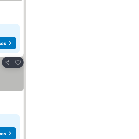
ços
Adicionar aos favoritos
Partilhar
ços