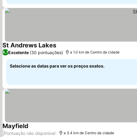
St Andrews Lakes
Excelente
(30 pontuações)
8,7
a 1.0 km de Centro da cidade
Selecione as datas para ver os preços exatos.
Mayfield
Pontuação não disponível
/
a 3.4 km de Centro da cidade