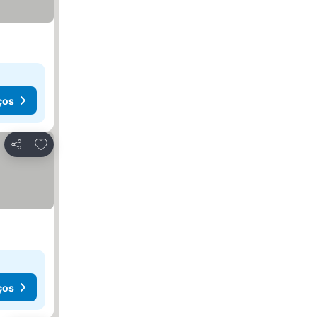
ços
Adicionar aos favoritos
Partilhar
ços