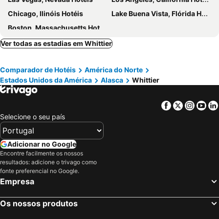
Chicago, Ilinóis Hotéis
Lake Buena Vista, Flórida Hotéis
Boston, Massachusetts Hotéis
Ver todas as estadias em Whittier
Comparador de Hotéis
América do Norte
Estados Unidos da América
Alasca
Whittier
Facebook
Twitter
Insta
Yo
Selecione o seu país
Adicionar no Google
Encontre facilmente os nossos
resultados: adicione o trivago como
fonte preferencial no Google.
Empresa
Os nossos produtos