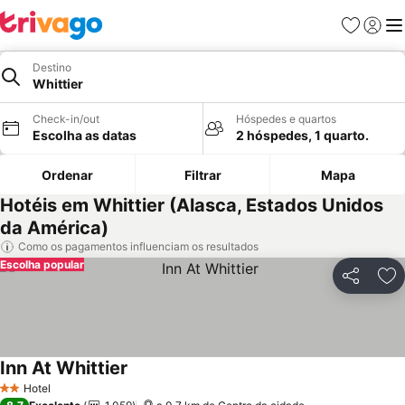
Favoritos
Iniciar
Me
Destino
Whittier
Check-in/out
Hóspedes e quartos
Escolha as datas
2 hóspedes, 1 quarto.
Ordenar
Filtrar
Mapa
Hotéis em Whittier (Alasca, Estados Unidos
da América)
Como os pagamentos influenciam os resultados
Escolha popular
Partilhar
Ad
Inn At Whittier
Hotel
2 Estrelas