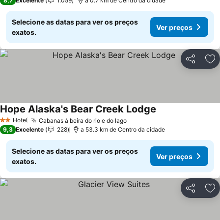
8,7
Excelente
1.059
a 0.7 km de Centro da cidade
Selecione as datas para ver os preços
Ver preços
exatos.
Partilhar
Ad
Hope Alaska's Bear Creek Lodge
Hotel
Cabanas à beira do rio e do lago
2 Estrelas
9,3
Excelente
228
a 53.3 km de Centro da cidade
Selecione as datas para ver os preços
Ver preços
exatos.
Partilhar
Ad