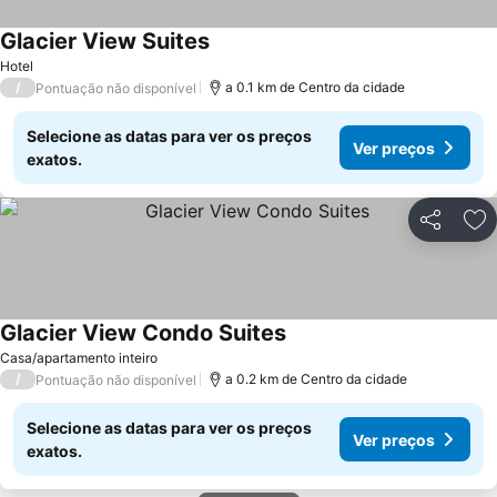
Glacier View Suites
Hotel
/
a 0.1 km de Centro da cidade
Pontuação não disponível
Selecione as datas para ver os preços
Ver preços
exatos.
Partilhar
Ad
Glacier View Condo Suites
Casa/apartamento inteiro
/
a 0.2 km de Centro da cidade
Pontuação não disponível
Selecione as datas para ver os preços
Ver preços
exatos.