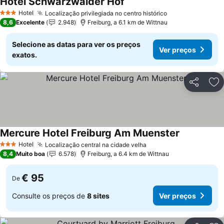
Hotel Schwarzwälder Hof
Hotel
Localização privilegiada no centro histórico
3 Estrelas
8,6
Excelente
2.948
Freiburg, a 6.1 km de Wittnau
Selecione as datas para ver os preços
Ver preços
exatos.
Partilhar
Ad
Mercure Hotel Freiburg Am Muenster
Hotel
Localização central na cidade velha
3 Estrelas
8,4
Muito boa
6.578
Freiburg, a 6.4 km de Wittnau
€ 95
De
Consulte os preços de
8 sites
Ver preços