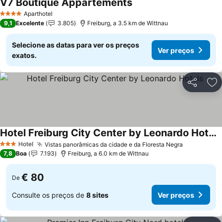
V7 Boutique Appartements
Aparthotel
4 Estrelas
9,1
Excelente
3.805
Freiburg, a 3.5 km de Wittnau
Selecione as datas para ver os preços
Ver preços
exatos.
Partilhar
Ad
Hotel Freiburg City Center by Leonardo Hotels
Hotel
Vistas panorâmicas da cidade e da Floresta Negra
3 Estrelas
7,8
Boa
7.193
Freiburg, a 6.0 km de Wittnau
€ 80
De
Consulte os preços de
8 sites
Ver preços