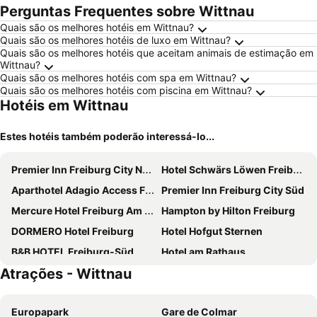
Perguntas Frequentes sobre Wittnau
Quais são os melhores hotéis em Wittnau?
Quais são os melhores hotéis de luxo em Wittnau?
Quais são os melhores hotéis que aceitam animais de estimação em
Wittnau?
Quais são os melhores hotéis com spa em Wittnau?
Quais são os melhores hotéis com piscina em Wittnau?
Hotéis em Wittnau
Estes hotéis também poderão interessá-lo...
Premier Inn Freiburg City Nord hotel
Hotel Schwärs Löwen Freiburg
Aparthotel Adagio Access Freiburg
Premier Inn Freiburg City Süd
Mercure Hotel Freiburg Am Muenster
Hampton by Hilton Freiburg
DORMERO Hotel Freiburg
Hotel Hofgut Sternen
B&B HOTEL Freiburg-Süd
Hotel am Rathaus
Atrações - Wittnau
Designhotel Kronjuwel
Hotel Libertas Elements Pure
Hotel Freiburg City Center by Leonardo Hotels
B&B Hotel Freiburg-Nord
Europapark
Gare de Colmar
Hotel Zum Schiff
Novotel Freiburg am Konzerthaus