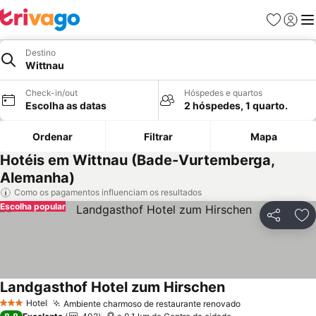
Favoritos
Iniciar
Me
Destino
Wittnau
Check-in/out
Hóspedes e quartos
Escolha as datas
2 hóspedes, 1 quarto.
Ordenar
Filtrar
Mapa
Hotéis em Wittnau (Bade-Vurtemberga,
Alemanha)
Como os pagamentos influenciam os resultados
Escolha popular
Partilhar
Ad
Landgasthof Hotel zum Hirschen
Hotel
Ambiente charmoso de restaurante renovado
3 Estrelas