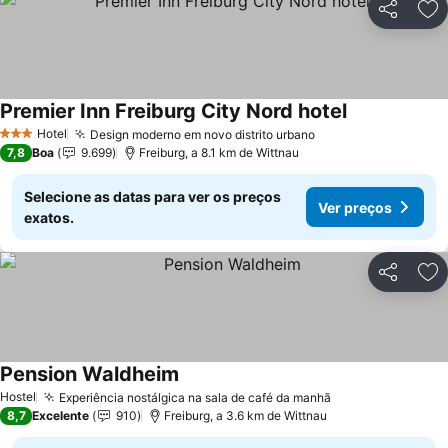
Partilhar
Ad
Premier Inn Freiburg City Nord hotel
Hotel
Design moderno em novo distrito urbano
3 Estrelas
7,8
Boa
9.699
Freiburg, a 8.1 km de Wittnau
Selecione as datas para ver os preços
Ver preços
exatos.
Partilhar
Ad
Pension Waldheim
Hostel
Experiência nostálgica na sala de café da manhã
8,7
Excelente
910
Freiburg, a 3.6 km de Wittnau