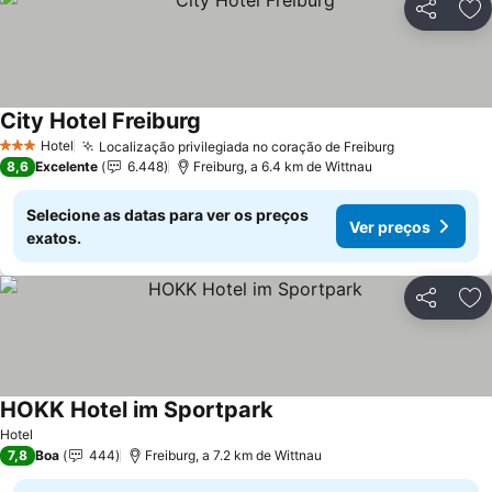
Partilhar
Ad
City Hotel Freiburg
Hotel
Localização privilegiada no coração de Freiburg
3 Estrelas
8,6
Excelente
6.448
Freiburg, a 6.4 km de Wittnau
Selecione as datas para ver os preços
Ver preços
exatos.
Partilhar
Ad
HOKK Hotel im Sportpark
Hotel
7,8
Boa
444
Freiburg, a 7.2 km de Wittnau