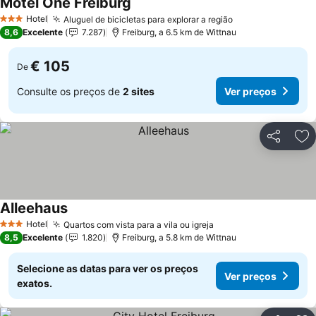
Motel One Freiburg
Hotel
Aluguel de bicicletas para explorar a região
3 Estrelas
8,6
Excelente
7.287
Freiburg, a 6.5 km de Wittnau
€ 105
De
Consulte os preços de
2 sites
Ver preços
Partilhar
Ad
Alleehaus
Hotel
Quartos com vista para a vila ou igreja
3 Estrelas
8,5
Excelente
1.820
Freiburg, a 5.8 km de Wittnau
Selecione as datas para ver os preços
Ver preços
exatos.