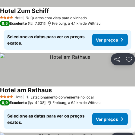
Hotel Zum Schiff
Hotel
Quartos com vista para o vinhedo
4 Estrelas
8,5
Excelente
7.631
Freiburg, a 4.1 km de Wittnau
Selecione as datas para ver os preços
Ver preços
exatos.
Partilhar
Ad
Hotel am Rathaus
Hotel
Estacionamento conveniente no local
4 Estrelas
8,9
Excelente
4.108
Freiburg, a 6.1 km de Wittnau
Selecione as datas para ver os preços
Ver preços
exatos.