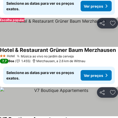
Selecione as datas para ver os preços
Ver preços
exatos.
Escolha popular
Partilhar
Ad
Hotel & Restaurant Grüner Baum Merzhausen
Hotel
Música ao vivo no jardim da cerveja
2 Estrelas
7,7
Boa
1.455
Merzhausen, a 2.6 km de Wittnau
Selecione as datas para ver os preços
Ver preços
exatos.
Partilhar
Ad