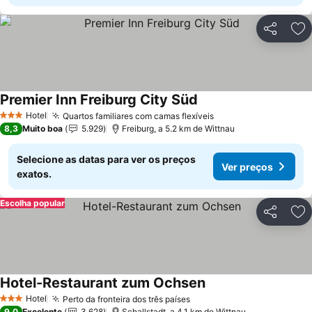
Partilhar
Ad
Premier Inn Freiburg City Süd
Hotel
Quartos familiares com camas flexíveis
3 Estrelas
8,3
Muito boa
5.929
Freiburg, a 5.2 km de Wittnau
Selecione as datas para ver os preços
Ver preços
exatos.
Escolha popular
Partilhar
Ad
Hotel-Restaurant zum Ochsen
Hotel
Perto da fronteira dos três países
3 Estrelas
9,0
Excelente
3.628
Schallstadt, a 4.1 km de Wittnau