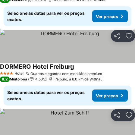
Selecione as datas para ver os preços
Ver preços
exatos.
Partilhar
Ad
DORMERO Hotel Freiburg
Hotel
Quartos elegantes com mobiliário premium
4 Estrelas
8,2
Muito boa
4.505
Freiburg, a 8.0 km de Wittnau
Selecione as datas para ver os preços
Ver preços
exatos.
Partilhar
Ad