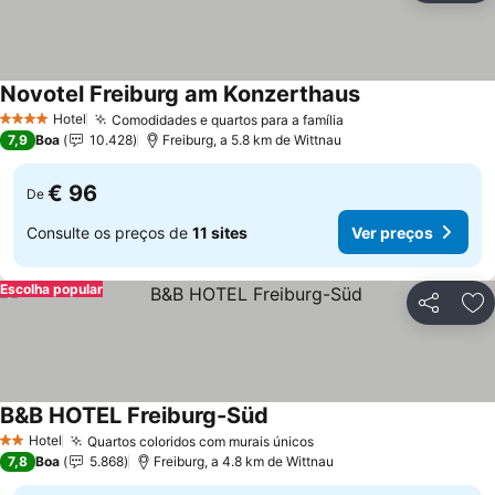
Novotel Freiburg am Konzerthaus
Hotel
Comodidades e quartos para a família
4 Estrelas
7,9
Boa
10.428
Freiburg, a 5.8 km de Wittnau
€ 96
De
Consulte os preços de
11 sites
Ver preços
Escolha popular
Partilhar
Ad
B&B HOTEL Freiburg-Süd
Hotel
Quartos coloridos com murais únicos
2 Estrelas
7,8
Boa
5.868
Freiburg, a 4.8 km de Wittnau