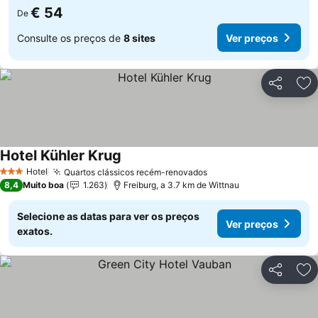
€ 54
De
Consulte os preços de
8 sites
Ver preços
Partilhar
Ad
Hotel Kühler Krug
Hotel
Quartos clássicos recém-renovados
3 Estrelas
8,4
Muito boa
1.263
Freiburg, a 3.7 km de Wittnau
Selecione as datas para ver os preços
Ver preços
exatos.
Partilhar
Ad