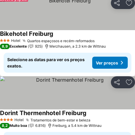
Partilhar
Ad
Bikehotel Freiburg
Hotel
Quartos espaçosos e recém-reformados
3 Estrelas
8,9
Excelente
925
Merzhausen, a 2.3 km de Wittnau
Selecione as datas para ver os preços
Ver preços
exatos.
Partilhar
Ad
Dorint Thermenhotel Freiburg
Hotel
Tratamentos de bem-estar e beleza
4 Estrelas
8,2
Muito boa
6.816
Freiburg, a 5.4 km de Wittnau