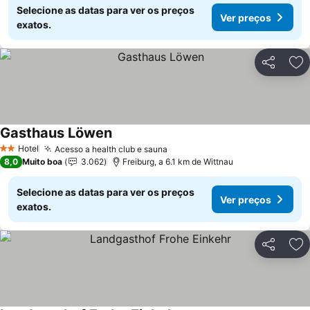
Selecione as datas para ver os preços
Ver preços
exatos.
Partilhar
Ad
Gasthaus Löwen
Hotel
Acesso a health club e sauna
2 Estrelas
8,0
Muito boa
3.062
Freiburg, a 6.1 km de Wittnau
Selecione as datas para ver os preços
Ver preços
exatos.
Partilhar
Ad