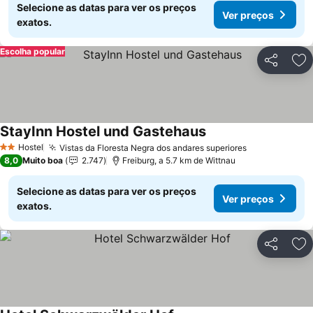
Selecione as datas para ver os preços
Ver preços
exatos.
Escolha popular
Partilhar
Ad
StayInn Hostel und Gastehaus
Hostel
Vistas da Floresta Negra dos andares superiores
2 Estrelas
8,0
Muito boa
2.747
Freiburg, a 5.7 km de Wittnau
Selecione as datas para ver os preços
Ver preços
exatos.
Partilhar
Ad