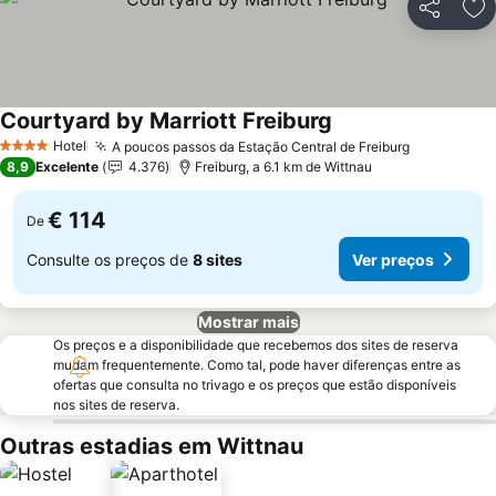
Partilhar
Ad
Courtyard by Marriott Freiburg
Hotel
A poucos passos da Estação Central de Freiburg
4 Estrelas
8,9
Excelente
4.376
Freiburg, a 6.1 km de Wittnau
€ 114
De
Consulte os preços de
8 sites
Ver preços
Mostrar mais
Os preços e a disponibilidade que recebemos dos sites de reserva
mudam frequentemente. Como tal, pode haver diferenças entre as
ofertas que consulta no trivago e os preços que estão disponíveis
nos sites de reserva.
Outras estadias em Wittnau