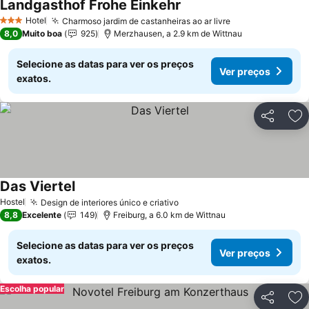
Landgasthof Frohe Einkehr
Hotel
Charmoso jardim de castanheiras ao ar livre
3 Estrelas
8,0
Muito boa
925
Merzhausen, a 2.9 km de Wittnau
Selecione as datas para ver os preços
Ver preços
exatos.
Partilhar
Ad
Das Viertel
Hostel
Design de interiores único e criativo
8,8
Excelente
149
Freiburg, a 6.0 km de Wittnau
Selecione as datas para ver os preços
Ver preços
exatos.
Escolha popular
Partilhar
Ad