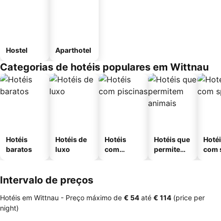
Hostel
Aparthotel
Categorias de hotéis populares em Wittnau
Hotéis
Hotéis de
Hotéis
Hotéis que
Hoté
baratos
luxo
com
permitem
com 
piscinas
animais
Intervalo de preços
Hotéis em Wittnau -
Preço máximo
de
‎€ 54
até
‎€ 114
(price per
night)