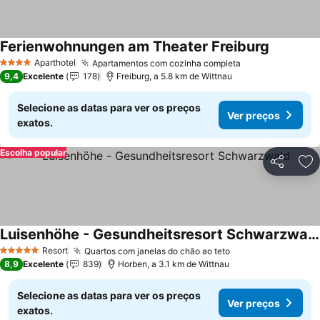
Ferienwohnungen am Theater Freiburg
Aparthotel
Apartamentos com cozinha completa
4 Estrelas
9,4
Excelente
178
Freiburg, a 5.8 km de Wittnau
Selecione as datas para ver os preços
Ver preços
exatos.
Escolha popular
Partilhar
Ad
Luisenhöhe - Gesundheitsresort Schwarzwald
Resort
Quartos com janelas do chão ao teto
5 Estrelas
8,9
Excelente
839
Horben, a 3.1 km de Wittnau
Selecione as datas para ver os preços
Ver preços
exatos.