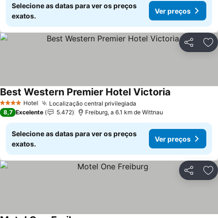
Selecione as datas para ver os preços
Ver preços
exatos.
Partilhar
Ad
Best Western Premier Hotel Victoria
Hotel
Localização central privilegiada
4 Estrelas
8,7
Excelente
5.472
Freiburg, a 6.1 km de Wittnau
Selecione as datas para ver os preços
Ver preços
exatos.
Partilhar
Ad