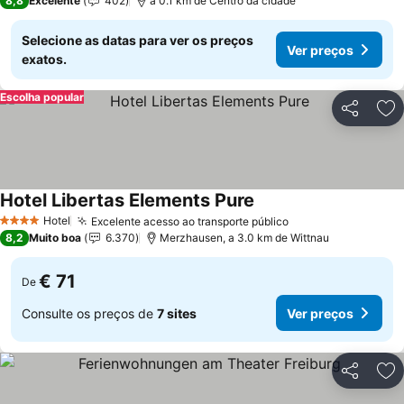
8,8
Excelente
402
a 0.1 km de Centro da cidade
Selecione as datas para ver os preços
Ver preços
exatos.
Escolha popular
Partilhar
Ad
Hotel Libertas Elements Pure
Hotel
Excelente acesso ao transporte público
4 Estrelas
8,2
Muito boa
6.370
Merzhausen, a 3.0 km de Wittnau
€ 71
De
Consulte os preços de
7 sites
Ver preços
Partilhar
Ad