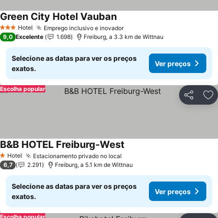
Green City Hotel Vauban
Hotel
Emprego inclusivo e inovador
3 Estrelas
9,0
Excelente
1.698
Freiburg, a 3.3 km de Wittnau
Selecione as datas para ver os preços
Ver preços
exatos.
Escolha popular
Partilhar
Ad
B&B HOTEL Freiburg-West
Hotel
Estacionamento privado no local
1 Estrelas
6,7
2.291
Freiburg, a 5.1 km de Wittnau
Selecione as datas para ver os preços
Ver preços
exatos.
Escolha popular