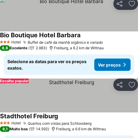
Partilhar
Ad
Bio Boutique Hotel Barbara
Hotel
Buffet de café da manhã orgânico e variado
3 Estrelas
8,8
Excelente
2.983
Freiburg, a 6.2 km de Wittnau
Selecione as datas para ver os preços
Ver preços
exatos.
Escolha popular
Partilhar
Ad
Stadthotel Freiburg
Hotel
Quartos com vistas para Schlossberg
3 Estrelas
8,1
Muito boa
14.592
Freiburg, a 6.6 km de Wittnau