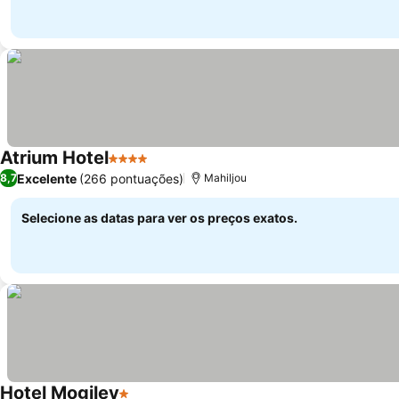
Atrium Hotel
4 Estrelas
Excelente
(266 pontuações)
8,7
Mahiljou
Selecione as datas para ver os preços exatos.
Hotel Mogilev