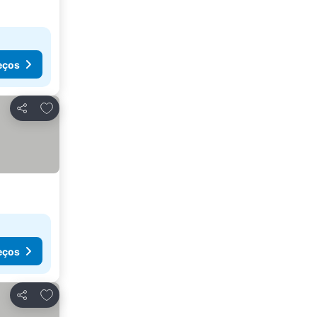
eços
Adicionar aos favoritos
Partilhar
eços
Adicionar aos favoritos
Partilhar