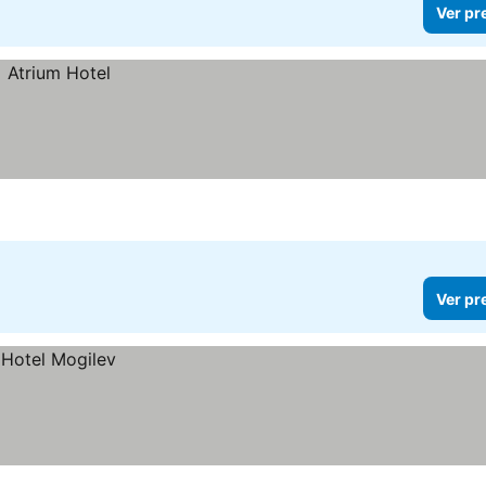
Ver pr
Ver pr