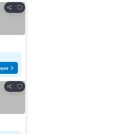
Adicionar aos favoritos
Partilhar
eços
Adicionar aos favoritos
Partilhar