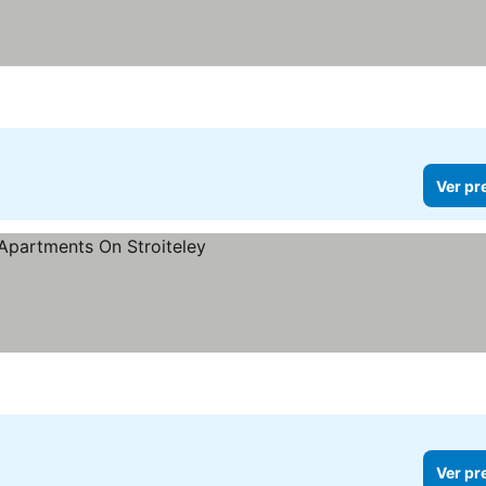
Ver pr
Ver pr