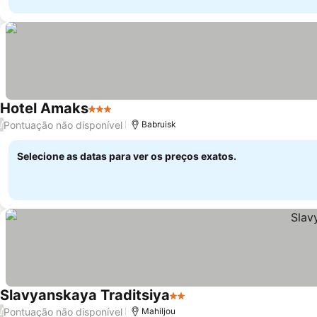
Hotel Amaks
3 Estrelas
Pontuação não disponível
/
Babruisk
Selecione as datas para ver os preços exatos.
Slavyanskaya Traditsiya
2 Estrelas
Pontuação não disponível
/
Mahiljou