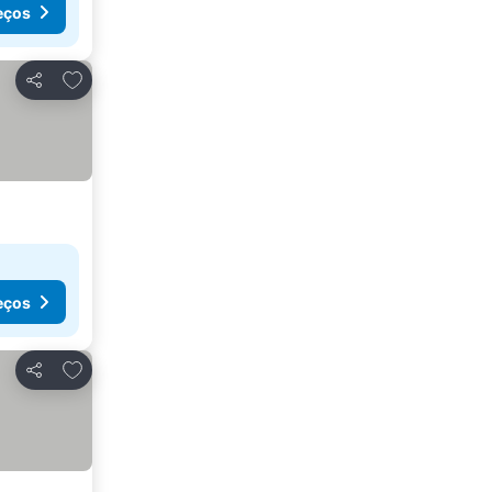
eços
Adicionar aos favoritos
Partilhar
eços
Adicionar aos favoritos
Partilhar