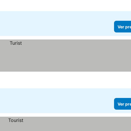
Ver pr
Ver pr