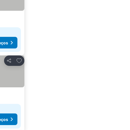
eços
Adicionar aos favoritos
Partilhar
eços