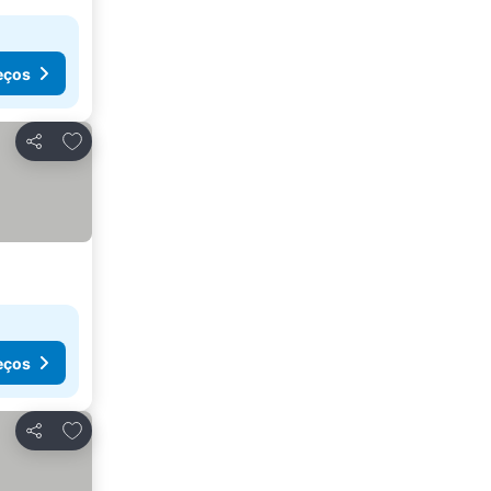
eços
Adicionar aos favoritos
Partilhar
eços
Adicionar aos favoritos
Partilhar