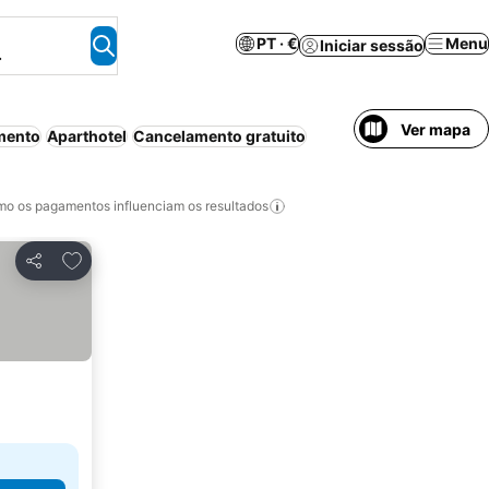
PT · €
Menu
Iniciar sessão
.
Ver mapa
mento
Aparthotel
Cancelamento gratuito
o os pagamentos influenciam os resultados
Adicionar aos favoritos
Partilhar