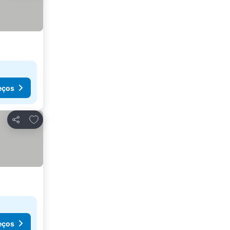
eços
Adicionar aos favoritos
Partilhar
eços