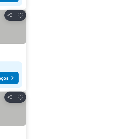
Adicionar aos favoritos
Partilhar
eços
Adicionar aos favoritos
Partilhar