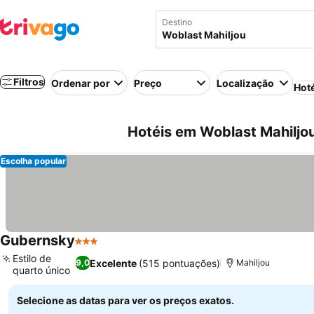
Destino
Filtros
Ordenar por
Preço
Localização
Hot
Hotéis em Woblast Mahiljou
Escolha popular
Gubernsky
3 Estrelas
Estilo de
Excelente
(515 pontuações)
9,0
Mahiljou
quarto único
Selecione as datas para ver os preços exatos.