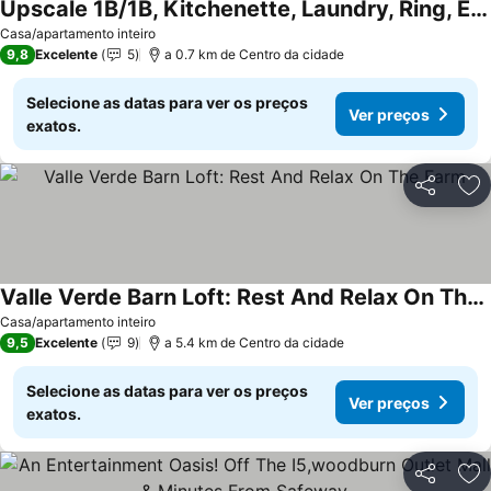
Upscale 1B/1B, Kitchenette, Laundry, Ring, EV Charger, Close to I-5, Shopping...
Ver preços
Casa/apartamento inteiro
9,8
Excelente
5
a 0.7 km de Centro da cidade
Selecione as datas para ver os preços
Ver preços
exatos.
Partilhar
Ad
Valle Verde Barn Loft: Rest And Relax On The Farm
Ver preços
Casa/apartamento inteiro
9,5
Excelente
9
a 5.4 km de Centro da cidade
Selecione as datas para ver os preços
Ver preços
exatos.
Partilhar
Ad