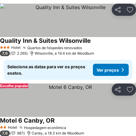
Partilhar
Ad
Quality Inn & Suites Wilsonville
Ver preços
Hotel
Quartos de hóspedes renovados
Ver preços
3 Estrelas
7,0
2.265
Wilsonville, a 19.4 km de Woodburn
Selecione as datas para ver os preços
Ver preços
exatos.
Escolha popular
Partilhar
Ad
Motel 6 Canby, OR
Ver preços
Hotel
Hospedagem econômica
Ver preços
2 Estrelas
7,0
987
Canby, a 18.3 km de Woodburn