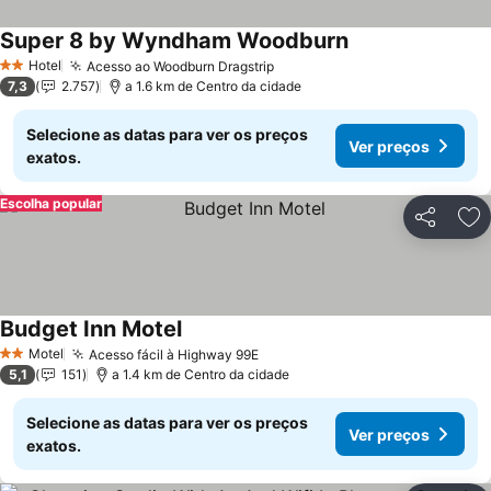
Super 8 by Wyndham Woodburn
Ver preços
Hotel
Acesso ao Woodburn Dragstrip
Ver preços
2 Estrelas
7,3
2.757
a 1.6 km de Centro da cidade
Selecione as datas para ver os preços
Ver preços
exatos.
Escolha popular
Partilhar
Ad
Budget Inn Motel
Ver preços
Motel
Acesso fácil à Highway 99E
Ver preços
2 Estrelas
5,1
151
a 1.4 km de Centro da cidade
Selecione as datas para ver os preços
Ver preços
exatos.