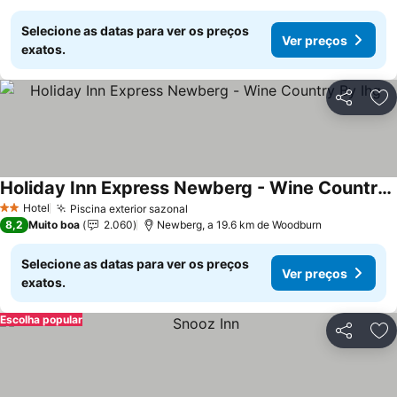
Selecione as datas para ver os preços
Ver preços
exatos.
Partilhar
Ad
Holiday Inn Express Newberg - Wine Country By Ihg
Ver preços
Hotel
Piscina exterior sazonal
Ver preços
2 Estrelas
8,2
Muito boa
2.060
Newberg, a 19.6 km de Woodburn
Selecione as datas para ver os preços
Ver preços
exatos.
Escolha popular
Partilhar
Ad