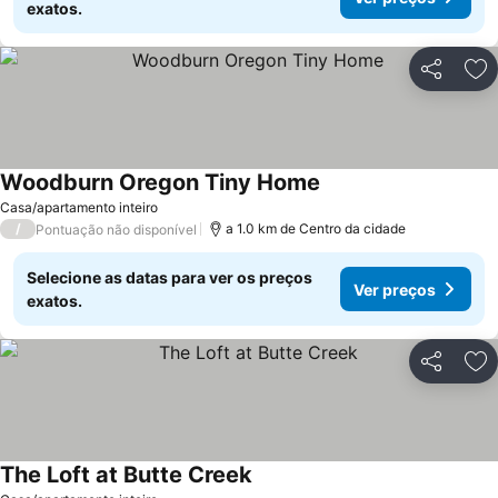
exatos.
Partilhar
Ad
Woodburn Oregon Tiny Home
Ver preços
Casa/apartamento inteiro
/
a 1.0 km de Centro da cidade
Pontuação não disponível
Selecione as datas para ver os preços
Ver preços
exatos.
Partilhar
Ad
The Loft at Butte Creek
Ver preços