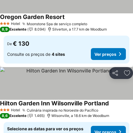
Oregon Garden Resort
Ver preços
Hotel
Moonstone Spa de serviço completo
Ver preços
3 Estrelas
8,9
Excelente
8.094
Silverton, a 17.7 km de Woodburn
€ 130
De
Consulte os preços de
4 sites
Ver preços
Partilhar
Ad
Hilton Garden Inn Wilsonville Portland
Ver preços
Hotel
Culinária inspirada no Noroeste do Pacífico
Ver preços
3 Estrelas
8,6
Excelente
1.465
Wilsonville, a 18.6 km de Woodburn
Selecione as datas para ver os preços
Ver preços