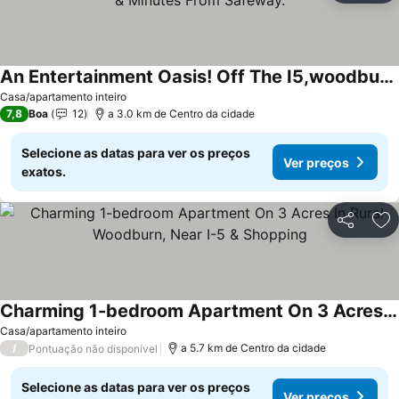
An Entertainment Oasis! Off The I5,woodburn Outlet Mall & Minutes From Safeway.
Ver preços
Casa/apartamento inteiro
7,8
Boa
12
a 3.0 km de Centro da cidade
Selecione as datas para ver os preços
Ver preços
exatos.
Partilhar
Ad
Charming 1-bedroom Apartment On 3 Acres In Rural Woodburn, Near I-5 & Shopping
Ver preços
Casa/apartamento inteiro
/
a 5.7 km de Centro da cidade
Pontuação não disponível
Selecione as datas para ver os preços
Ver preços