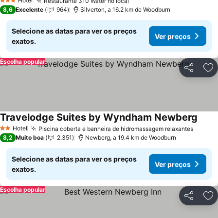
Hotel
Restaurante 310 Water no local
Ver preços
3 Estrelas
8,6
Excelente
964
Silverton, a 16.2 km de Woodburn
Selecione as datas para ver os preços
Ver preços
exatos.
Escolha popular
Partilhar
Ad
Travelodge Suites by Wyndham Newberg
Ver p
Hotel
Piscina coberta e banheira de hidromassagem relaxantes
Ver pr
2 Estrelas
8,2
Muito boa
2.351
Newberg, a 19.4 km de Woodburn
Selecione as datas para ver os preços
Ver preços
exatos.
Escolha popular
Partilhar
Ad