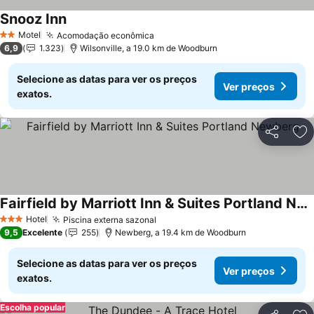
Snooz Inn
Ver preços
Motel
Acomodação econômica
Ver preços
2 Estrelas
6,9
1.323
Wilsonville, a 19.0 km de Woodburn
Selecione as datas para ver os preços
Ver preços
exatos.
Partilhar
Ad
Fairfield by Marriott Inn & Suites Portland Newberg
Ver preços
Hotel
Piscina externa sazonal
Ver preços
3 Estrelas
9,5
Excelente
255
Newberg, a 19.4 km de Woodburn
Selecione as datas para ver os preços
Ver preços
exatos.
Escolha popular