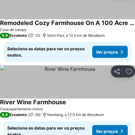
Remodeled Cozy Farmhouse On A 100 Acre Hazelnut Orchard!
Ver preços
Casa de campo
9,9
Excelente
12
Saint Paul, a 12.5 km de Woodburn
Selecione as datas para ver os preços
Ver preços
exatos.
Partilhar
Ad
River Wine Farmhouse
Ver preços
Casa/apartamento inteiro
8,6
Excelente
28
Newberg, a 13.0 km de Woodburn
Selecione as datas para ver os preços
Ver preços
exatos.