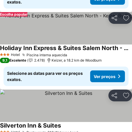
exatos.
Escolha popular
Partilhar
Ad
Holiday Inn Express & Suites Salem North - Keizer By Ihg
Ver preços
Hotel
Piscina interna aquecida
Ver preços
3 Estrelas
9,1
Excelente
2.478
Keizer, a 18.2 km de Woodburn
Selecione as datas para ver os preços
Ver preços
exatos.
Partilhar
Ad
Silverton Inn & Suites
Ver preços