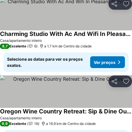
Partilhar
Ad
Charming Studio With Ac And Wifi In Pleasant Gervais.
Ver preços
Casa/apartamento inteiro
8,7
Excelente
6
a 1.7 km de Centro da cidade
Selecione as datas para ver os preços
Ver preços
exatos.
Partilhar
Ad
Oregon Wine Country Retreat: Sip & Dine Outside
Ver preços
Casa/apartamento inteiro
9,9
Excelente
16
a 19.9 km de Centro da cidade