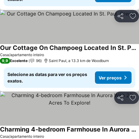
Partilhar
Ad
Our Cottage On Champoeg Located In St. Paul, Oregon
Ver preços
Casa/apartamento inteiro
9,9
Excelente
96
Saint Paul, a 13.3 km de Woodburn
Selecione as datas para ver os preços
Ver preços
exatos.
Partilhar
Ad
Charming 4-bedroom Farmhouse In Aurora With 23 Acres To Explore!
Ver preços
Casa/apartamento inteiro