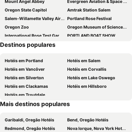
Mount Angel Abbey
Evergreen Aviation & Space Museum
Oregon State Capitol
Amtrak Station Salem
Salem-Willamette Valley Airport
Portland Rose Festival
Oregon Zoo
Oregon Museum of Science and Industry
International Rose Test Garden
PORTLAND BOAT SHOW
Destinos populares
PORTLAND RENOVATION & REMODELING SHOW
UTILITY SOLAR CONFERENCE (USC)
SKIFEVER - PORTLAND
Hotéis em Portland
Hotéis em Salem
Hotéis em Vancôver
Hotéis em Corvallis
Hotéis em Silverton
Hotéis em Lake Oswego
Hotéis em Clackamas
Hotéis em Hillsboro
Hotéis em Troutdale
Mais destinos populares
Garibaldi, Oregão Hotéis
Bend, Oregão Hotéis
Redmond, Oregão Hotéis
Nova Iorque, Nova York Hotéis