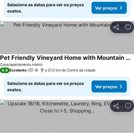
Selecione as datas para ver os preços
Ver preços
exatos.
Partilhar
Ad
Pet Friendly Vineyard Home with Mountain Views
Ver preços
Casa/apartamento inteiro
9,8
Excelente
6
a 21.0 km de Centro da cidade
Selecione as datas para ver os preços
Ver preços
exatos.
Partilhar
Ad