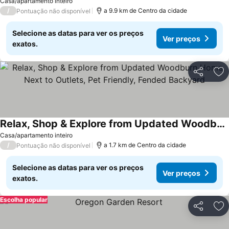
Casa/apartamento inteiro
/
a 9.9 km de Centro da cidade
Pontuação não disponível
Selecione as datas para ver os preços
Ver preços
exatos.
Partilhar
Ad
Relax, Shop & Explore from Updated Woodburn Home, Next to Outlets, Pet Friendly, Fended Backyard
Ver preços
Casa/apartamento inteiro
/
a 1.7 km de Centro da cidade
Pontuação não disponível
Selecione as datas para ver os preços
Ver preços
exatos.
Escolha popular
Partilhar
Ad