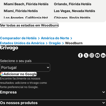
Miami Beach, Flórida Hotéis
Orlando, Flórida Hotéis
Miami, Flórida Hotéis
Las Vegas, Nevada Hotéis
Los Angeles, Califórnia Hotéis
Chicago, Ilinóis Hotéis
Lake Buena Vista, Flórida Hotéis
Boston, Massachusetts Hotéis
Ver todas as estadias em Woodburn
Comparador de Hotéis
América do Norte
Estados Unidos da América
Oregão
Woodburn
Facebook
Twitter
Insta
Yo
Selecione o seu país
Adicionar no Google
Encontre facilmente os nossos
resultados: adicione o trivago como
fonte preferencial no Google.
Empresa
Os nossos produtos