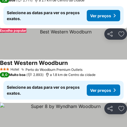
7,8
Boa
2.711
a 2.1 km de Centro da cidade
Selecione as datas para ver os preços
Ver preços
exatos.
Escolha popular
Partilhar
Ad
Best Western Woodburn
Ver preços
Hotel
Perto do Woodburn Premium Outlets
Ver preços
3 Estrelas
8,0
Muito boa
2.893
a 1.8 km de Centro da cidade
Selecione as datas para ver os preços
Ver preços
exatos.
Partilhar
Ad