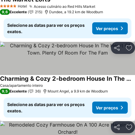
Ver preços
Hotel
Acesso culinário ao Red Hills Market
Ver preços
5 Estrelas
9,6
Excelente
215
Dundee, a 19.2 km de Woodburn
Selecione as datas para ver os preços
Ver preços
exatos.
Partilhar
Ad
Charming & Cozy 2-bedroom House In The Heart Of Town. Plenty Of Room For The Fam
Ver preços
Casa/apartamento inteiro
9,5
Excelente
36
Mount Angel, a 9.9 km de Woodburn
Selecione as datas para ver os preços
Ver preços
exatos.
Partilhar
Ad