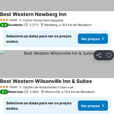
Best Western Newberg Inn
Ver preços
Hotel
Centro fitness bem equipado
Ver preços
3 Estrelas
8,5
Excelente
2.371
Newberg, a 19.5 km de Woodburn
Selecione as datas para ver os preços
Ver preços
exatos.
Partilhar
Ad
Best Western Wilsonville Inn & Suites
Ver preços
Hotel
Opções de restaurantes e lojas a pé
Ver preços
3 Estrelas
8,1
Muito boa
2.590
Wilsonville, a 19.4 km de Woodburn
Selecione as datas para ver os preços
Ver preços
exatos.