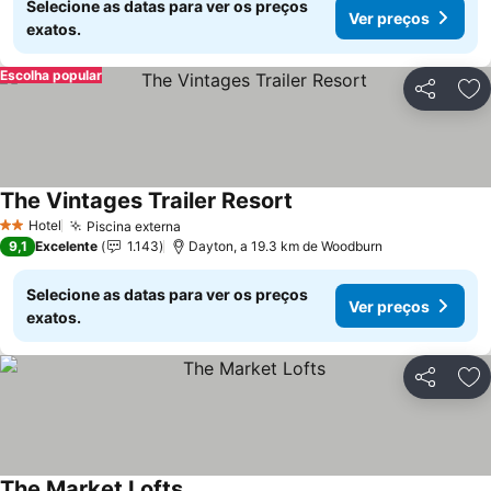
Selecione as datas para ver os preços
Ver preços
exatos.
Escolha popular
Partilhar
Ad
The Vintages Trailer Resort
Ver preços
Hotel
Piscina externa
Ver preços
2 Estrelas
9,1
Excelente
1.143
Dayton, a 19.3 km de Woodburn
Selecione as datas para ver os preços
Ver preços
exatos.
Partilhar
Ad
The Market Lofts