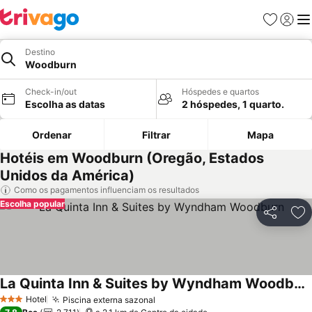
Favoritos
Iniciar
Me
Destino
Woodburn
Check-in/out
Hóspedes e quartos
Escolha as datas
2 hóspedes, 1 quarto.
Ordenar
Filtrar
Mapa
Hotéis em Woodburn (Oregão, Estados
Unidos da América)
Como os pagamentos influenciam os resultados
Escolha popular
Partilhar
Ad
La Quinta Inn & Suites by Wyndham Woodburn
Ver preços
Hotel
Piscina externa sazonal
Ver preços
3 Estrelas