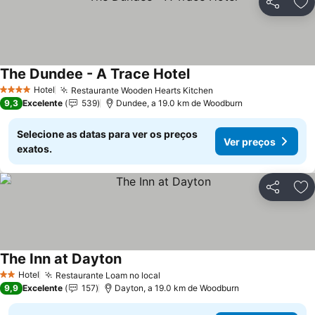
Partilhar
Ad
The Dundee - A Trace Hotel
Ver preços
Hotel
Restaurante Wooden Hearts Kitchen
Ver preços
4 Estrelas
9,3
Excelente
539
Dundee, a 19.0 km de Woodburn
Selecione as datas para ver os preços
Ver preços
exatos.
Partilhar
Ad
The Inn at Dayton
Ver preços
Hotel
Restaurante Loam no local
Ver preços
2 Estrelas
9,9
Excelente
157
Dayton, a 19.0 km de Woodburn