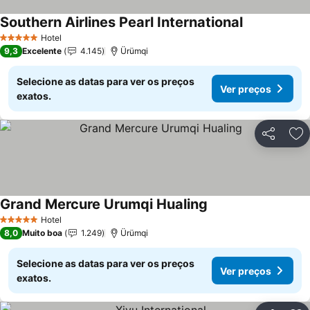
Southern Airlines Pearl International
Ver preços
Hotel
5 Estrelas
9,3
Excelente
4.145
Ürümqi
Selecione as datas para ver os preços
Ver preços
exatos.
Partilhar
Ad
Grand Mercure Urumqi Hualing
Ver preços
Hotel
5 Estrelas
8,0
Muito boa
1.249
Ürümqi
Selecione as datas para ver os preços
Ver preços
exatos.