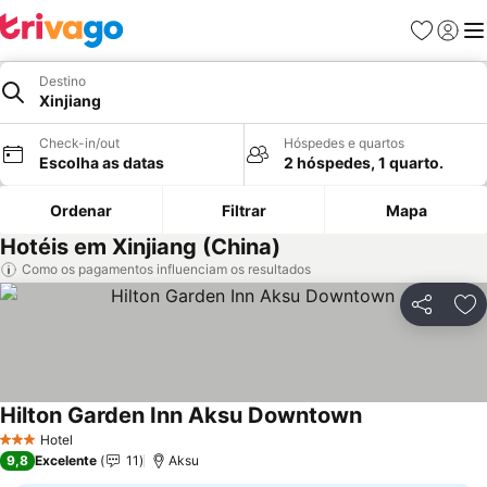
Favoritos
Iniciar
Me
Destino
Xinjiang
Check-in/out
Hóspedes e quartos
Escolha as datas
2 hóspedes, 1 quarto.
Ordenar
Filtrar
Mapa
Hotéis em Xinjiang (China)
Como os pagamentos influenciam os resultados
Partilhar
Ad
Hilton Garden Inn Aksu Downtown
Ver preços
Hotel
3 Estrelas
9,8
Excelente
11
Aksu