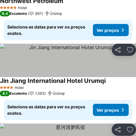
Northwest Petroleum
Ver preços
Hotel
5 Estrelas
9,4
Excelente
897
Ürümqi
Selecione as datas para ver os preços
Ver preços
exatos.
Partilhar
Ad
Jin Jiang International Hotel Urumqi
Ver preços
Hotel
4 Estrelas
9,1
Excelente
1.563
Ürümqi
Selecione as datas para ver os preços
Ver preços
exatos.
Partilhar
Ad