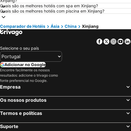
Xinjiang?
Hotéis em Isla Canela
Hotéis em Roma
Quais são os melhores hotéis com spa em Xinjiang?
Quais são os melhores hotéis com piscina em Xinjiang?
Hotéis em Vilamoura
Hotéis em Madeira
Hotéis em Sul de Espanha
Hotéis em Málaga
Comparador de Hotéis
Ásia
China
Xinjiang
Hotéis em Minorca
Hotéis em Galiza
Hotéis em Andaluzia
Hotéis em Maiorca
Facebook
Twitter
Insta
Yo
Hotéis em Douro
Hotéis em Ilha do Sal
Selecione o seu país
Hotéis em Ibiza
Hotéis em Região de Lisboa
Hotéis em Serra da Estrela
Hotéis em Tenerife
Adicionar no Google
Encontre facilmente os nossos
Hotéis em Costa da Luz
Hotéis em São Miguel
resultados: adicione o trivago como
Hotéis em Gran Canaria
Hotéis em Malta
fonte preferencial no Google.
Empresa
Hotéis em Costa de Almería
Hotéis em Região de Viana do Castelo
Os nossos produtos
Termos e políticas
Suporte