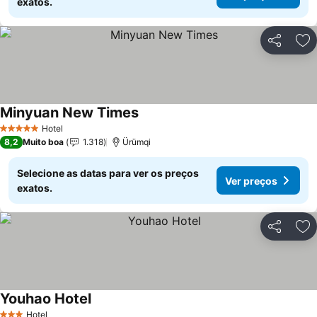
exatos.
Partilhar
Ad
Minyuan New Times
Ver preços
Hotel
5 Estrelas
8,2
Muito boa
1.318
Ürümqi
Selecione as datas para ver os preços
Ver preços
exatos.
Partilhar
Ad
Youhao Hotel
Ver preços
Hotel