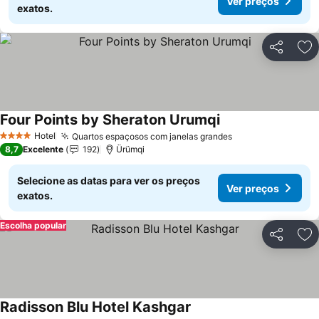
Ver preços
exatos.
Partilhar
Ad
Four Points by Sheraton Urumqi
Ver preços
Hotel
Quartos espaçosos com janelas grandes
Ver preços
4 Estrelas
8,7
Excelente
192
Ürümqi
Selecione as datas para ver os preços
Ver preços
exatos.
Escolha popular
Partilhar
Ad
Radisson Blu Hotel Kashgar
Ver preços