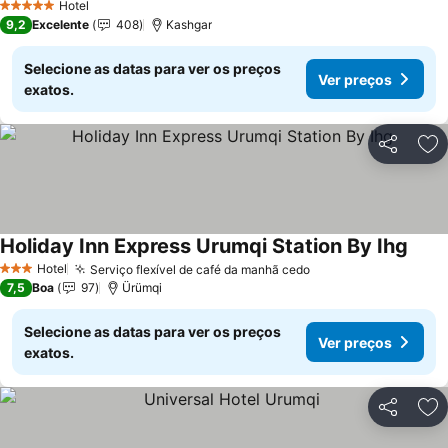
Hotel
5 Estrelas
9,2
Excelente
408
Kashgar
Selecione as datas para ver os preços
Ver preços
exatos.
Partilhar
Ad
Holiday Inn Express Urumqi Station By Ihg
Ver p
Hotel
Serviço flexível de café da manhã cedo
Ver preços
3 Estrelas
7,5
Boa
97
Ürümqi
Selecione as datas para ver os preços
Ver preços
exatos.
Partilhar
Ad