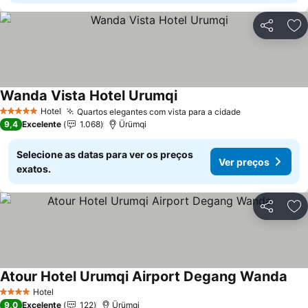
Partilhar
Ad
Wanda Vista Hotel Urumqi
Ver preços
Hotel
Quartos elegantes com vista para a cidade
Ver preços
5 Estrelas
9,4
Excelente
1.068
Ürümqi
Selecione as datas para ver os preços
Ver preços
exatos.
Partilhar
Ad
Atour Hotel Urumqi Airport Degang Wanda
Ver
Hotel
4 Estrelas
9,0
Excelente
122
Ürümqi