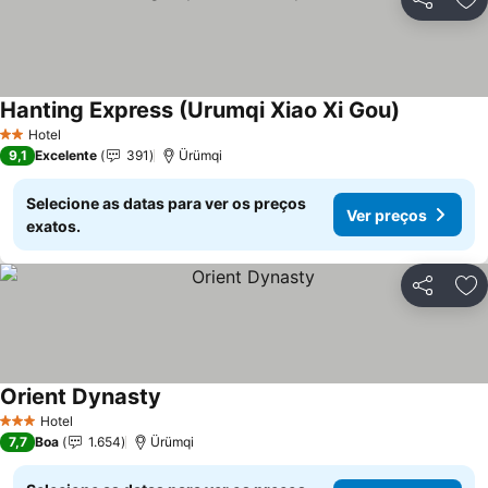
Partilhar
Ad
Hanting Express (Urumqi Xiao Xi Gou)
Ver preços
Hotel
2 Estrelas
9,1
Excelente
391
Ürümqi
Selecione as datas para ver os preços
Ver preços
exatos.
Partilhar
Ad
Orient Dynasty
Ver preços
Hotel
3 Estrelas
7,7
Boa
1.654
Ürümqi