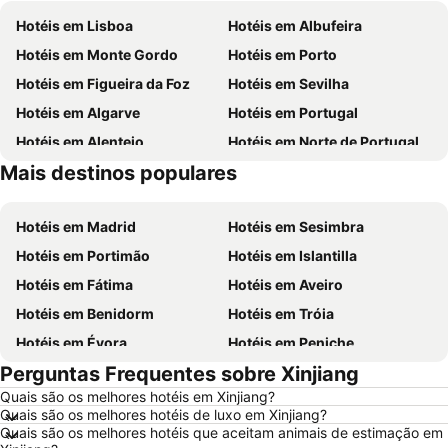
Hotéis em Lisboa
Hotéis em Albufeira
Hotéis em Monte Gordo
Hotéis em Porto
Hotéis em Figueira da Foz
Hotéis em Sevilha
Hotéis em Algarve
Hotéis em Portugal
Hotéis em Alentejo
Hotéis em Norte de Portugal
Mais destinos populares
Hotéis em Espanha
Hotéis em Centro de Portugal
Hotéis em Madrid
Hotéis em Sesimbra
Hotéis em Portimão
Hotéis em Islantilla
Hotéis em Fátima
Hotéis em Aveiro
Hotéis em Benidorm
Hotéis em Tróia
Hotéis em Évora
Hotéis em Peniche
Perguntas Frequentes sobre Xinjiang
Hotéis em Porto Santo
Hotéis em Barcelona
Quais são os melhores hotéis em Xinjiang?
Hotéis em Sangenjo
Hotéis em Nazaré
Quais são os melhores hotéis de luxo em Xinjiang?
Hotéis em Vigo
Hotéis em Vila Nova de Milfontes
Quais são os melhores hotéis que aceitam animais de estimação em