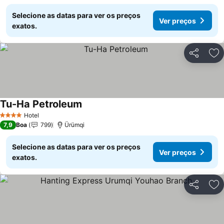
Selecione as datas para ver os preços
Ver preços
exatos.
Partilhar
Ad
Tu-Ha Petroleum
Ver preços
Hotel
4 Estrelas
7,9
Boa
799
Ürümqi
Selecione as datas para ver os preços
Ver preços
exatos.
Partilhar
Ad