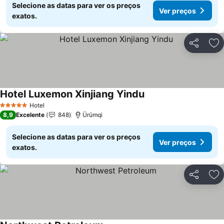
Selecione as datas para ver os preços
Ver preços
exatos.
Partilhar
Ad
Hotel Luxemon Xinjiang Yindu
Ver preços
Hotel
5 Estrelas
8,9
Excelente
848
Ürümqi
Selecione as datas para ver os preços
Ver preços
exatos.
Partilhar
Ad