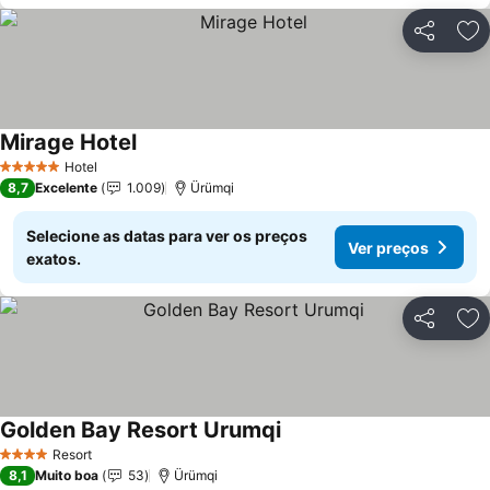
Partilhar
Ad
Mirage Hotel
Ver preços
Hotel
5 Estrelas
8,7
Excelente
1.009
Ürümqi
Selecione as datas para ver os preços
Ver preços
exatos.
Partilhar
Ad
Golden Bay Resort Urumqi
Ver preços
Resort
4 Estrelas
8,1
Muito boa
53
Ürümqi