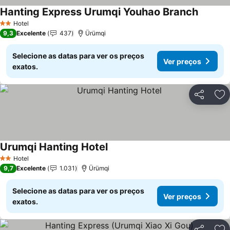
Hanting Express Urumqi Youhao Branch
Ver pre
Hotel
2 Estrelas
9,3
Excelente
437
Ürümqi
Selecione as datas para ver os preços
Ver preços
exatos.
Partilhar
Ad
Urumqi Hanting Hotel
Ver preços
Hotel
2 Estrelas
9,7
Excelente
1.031
Ürümqi
Selecione as datas para ver os preços
Ver preços
exatos.