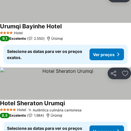
Urumqi Bayinhe Hotel
Ver preços
Hotel
4 Estrelas
9,1
Excelente
2.550
Ürümqi
Selecione as datas para ver os preços
Ver preços
exatos.
Partilhar
Ad
Hotel Sheraton Urumqi
Ver preços
Hotel
Autêntica culinária cantonesa
Ver preços
5 Estrelas
8,5
Excelente
1.984
Ürümqi
Selecione as datas para ver os preços