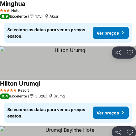
Minghua
Ver preços
Hotel
3 Estrelas
8,9
Excelente
175
Aksu
Selecione as datas para ver os preços
Ver preços
exatos.
Partilhar
Ad
Hilton Urumqi
Ver preços
Resort
5 Estrelas
9,4
Excelente
3.028
Ürümqi
Selecione as datas para ver os preços
Ver preços
exatos.
Partilhar
Ad