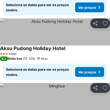
Selecione as datas para ver os preços
Ver preços
exatos.
Partilhar
Ad
Aksu Pudong Holiday Hotel
Ver preços
Hotel
3 Estrelas
8,2
Muito boa
238
Aksu
Selecione as datas para ver os preços
Ver preços
exatos.
Partilhar
Ad