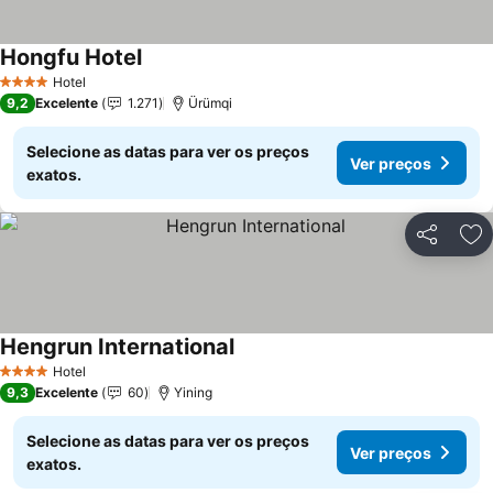
Hongfu Hotel
Ver preços
Hotel
4 Estrelas
9,2
Excelente
1.271
Ürümqi
Selecione as datas para ver os preços
Ver preços
exatos.
Partilhar
Ad
Hengrun International
Ver preços
Hotel
4 Estrelas
9,3
Excelente
60
Yining
Selecione as datas para ver os preços
Ver preços
exatos.