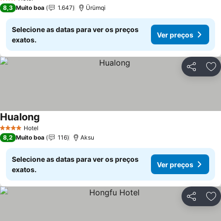
3 Estrelas
8,3
Muito boa
1.647
Ürümqi
Selecione as datas para ver os preços
Ver preços
exatos.
Partilhar
Ad
Hualong
Ver preços
Hotel
4 Estrelas
8,2
Muito boa
116
Aksu
Selecione as datas para ver os preços
Ver preços
exatos.
Partilhar
Ad