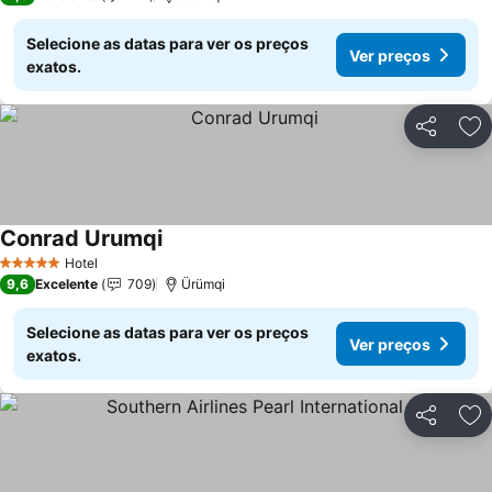
Selecione as datas para ver os preços
Ver preços
exatos.
Partilhar
Ad
Conrad Urumqi
Ver preços
Hotel
5 Estrelas
9,6
Excelente
709
Ürümqi
Selecione as datas para ver os preços
Ver preços
exatos.
Partilhar
Ad