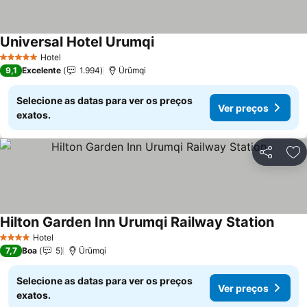
Universal Hotel Urumqi
Ver preços
Hotel
5 Estrelas
9,1
Excelente
1.994
Ürümqi
Selecione as datas para ver os preços
Ver preços
exatos.
Partilhar
Ad
Hilton Garden Inn Urumqi Railway Station
Ver p
Hotel
4 Estrelas
7,7
Boa
5
Ürümqi
Selecione as datas para ver os preços
Ver preços
exatos.