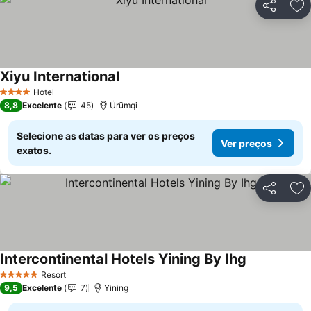
Partilhar
Ad
Xiyu International
Ver preços
Hotel
4 Estrelas
8,8
Excelente
45
Ürümqi
Selecione as datas para ver os preços
Ver preços
exatos.
Partilhar
Ad
Intercontinental Hotels Yining By Ihg
Ver preços
Resort
5 Estrelas
9,5
Excelente
7
Yining