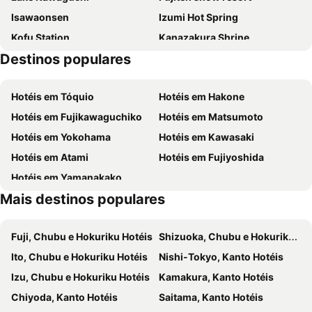
Isawaonsen
Izumi Hot Spring
Kofu Station
Kanazakura Shrine
Destinos populares
Lake Shoji
Sagami Lake Resort Pleasure Forest
Hitsujiyama Park
Yatsugatake
Hotéis em Tóquio
Hotéis em Hakone
Lake Okutama
Tanzawa Lake
Hotéis em Fujikawaguchiko
Hotéis em Matsumoto
Fujimikogen Ski Area
Hotéis em Yokohama
Hotéis em Kawasaki
Hotéis em Atami
Hotéis em Fujiyoshida
Hotéis em Yamanakako
Mais destinos populares
Fuji, Chubu e Hokuriku Hotéis
Shizuoka, Chubu e Hokuriku Hotéis
Ito, Chubu e Hokuriku Hotéis
Nishi-Tokyo, Kanto Hotéis
Izu, Chubu e Hokuriku Hotéis
Kamakura, Kanto Hotéis
Chiyoda, Kanto Hotéis
Saitama, Kanto Hotéis