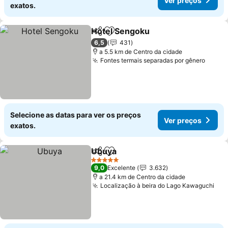
Ver preços
exatos.
Hotel Sengoku
Partilhar
Adicionar aos favoritos
Ver preços
6,5
431
a 5.5 km de Centro da cidade
Fontes termais separadas por gênero
Ver p
Selecione as datas para ver os preços
Ver preços
exatos.
Ubuya
Partilhar
Adicionar aos favoritos
Ver preços
5 Estrelas
9,0
Excelente
3.632
a 21.4 km de Centro da cidade
Localização à beira do Lago Kawaguchi
Ver