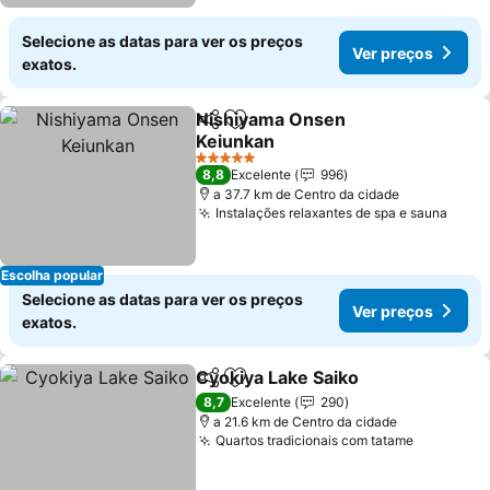
Selecione as datas para ver os preços
Ver preços
exatos.
Nishiyama Onsen
Partilhar
Adicionar aos favoritos
Keiunkan
Ver preços
5 Estrelas
8,8
Excelente
996
a 37.7 km de Centro da cidade
Instalações relaxantes de spa e sauna
Ver 
Escolha popular
Selecione as datas para ver os preços
Ver preços
exatos.
Cyokiya Lake Saiko
Partilhar
Adicionar aos favoritos
Ver pr
8,7
Excelente
290
a 21.6 km de Centro da cidade
Quartos tradicionais com tatame
Ver preç