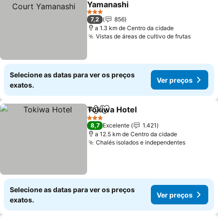
Yamanashi
Ver preços
3 Estrelas
7,2
856
a 1.3 km de Centro da cidade
Vistas de áreas de cultivo de frutas
Ver pr
Selecione as datas para ver os preços
Ver preços
exatos.
Tokiwa Hotel
Partilhar
Adicionar aos favoritos
Ver preços
3 Estrelas
8,7
Excelente
1.421
a 12.5 km de Centro da cidade
Chalés isolados e independentes
Ver preç
Selecione as datas para ver os preços
Ver preços
exatos.