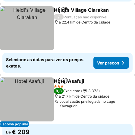
Heidi's Village Clarakan
Partilhar
Adicionar aos favoritos
Ve
/
Pontuação não disponível
a 22.4 km de Centro da cidade
Selecione as datas para ver os preços
Ver preços
exatos.
Hotel Asafuji
Partilhar
Adicionar aos favoritos
Ver preços
3 Estrelas
9,3
Excelente
3.373
a 21.7 km de Centro da cidade
Localização privilegiada no Lago
Kawaguchi
Escolha popular
€ 209
De