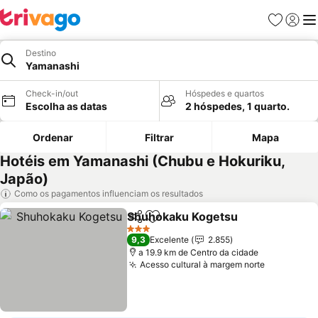
Favoritos
Iniciar
Me
Destino
Yamanashi
Check-in/out
Hóspedes e quartos
Escolha as datas
2 hóspedes, 1 quarto.
Ordenar
Filtrar
Mapa
Hotéis em Yamanashi (Chubu e Hokuriku,
Japão)
Como os pagamentos influenciam os resultados
Shuhokaku Kogetsu
Partilhar
Adicionar aos favoritos
Ver pr
3 Estrelas
9,3
Excelente
2.855
a 19.9 km de Centro da cidade
Acesso cultural à margem norte
Ver preço