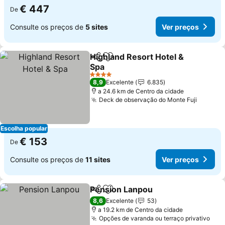
€ 447
De
Consulte os preços de
5 sites
Ver preços
Highland Resort Hotel &
Partilhar
Adicionar aos favoritos
Spa
Ver preços
4 Estrelas
8,9
Excelente
6.835
a 24.6 km de Centro da cidade
Deck de observação do Monte Fuji
Ver pr
Escolha popular
€ 153
De
Consulte os preços de
11 sites
Ver preços
Pension Lanpou
Partilhar
Adicionar aos favoritos
Ver preço
8,6
Excelente
53
a 19.2 km de Centro da cidade
Opções de varanda ou terraço privativo
Ver