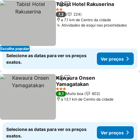
Tabist Hotel Rakuserina
Partilhar
Adicionar aos favoritos
Ve
2 Estrelas
7,2
224
a 7.1 km de Centro da cidade
Atividades de esqui nas proximidades
Ver p
Escolha popular
Selecione as datas para ver os preços
Ver preços
exatos.
Kawaura Onsen
Partilhar
Adicionar aos favoritos
Yamagatakan
Ver preços
3 Estrelas
8,1
Muito boa
602
a 13.1 km de Centro da cidade
Selecione as datas para ver os preços
Ver preços
exatos.