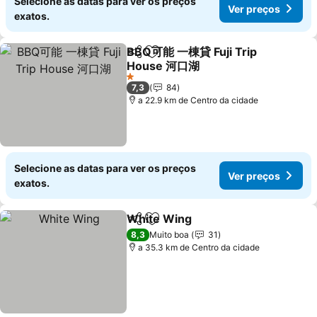
Selecione as datas para ver os preços
Ver preços
exatos.
BBQ可能 一棟貸 Fuji Trip
Partilhar
Adicionar aos favoritos
House 河口湖
Ver preços
1 Estrelas
7,3
84
a 22.9 km de Centro da cidade
Selecione as datas para ver os preços
Ver preços
exatos.
White Wing
Partilhar
Adicionar aos favoritos
Ver preços
8,3
Muito boa
31
a 35.3 km de Centro da cidade