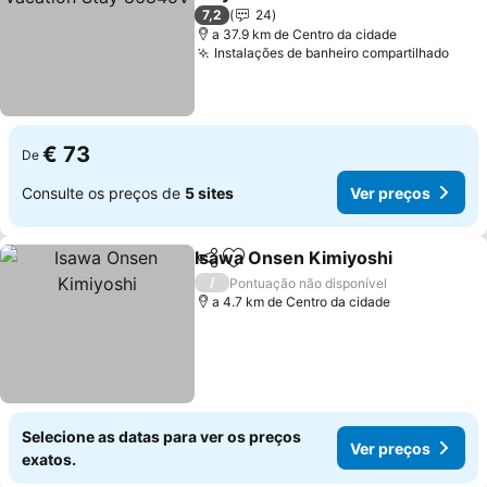
Ver preços
7,2
24
a 37.9 km de Centro da cidade
Instalações de banheiro compartilhado
Ver 
€ 73
De
Consulte os preços de
5 sites
Ver preços
Isawa Onsen Kimiyoshi
Partilhar
Adicionar aos favoritos
Ve
/
Pontuação não disponível
a 4.7 km de Centro da cidade
Selecione as datas para ver os preços
Ver preços
exatos.