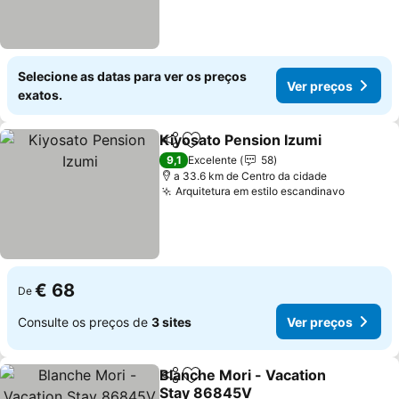
Selecione as datas para ver os preços
Ver preços
exatos.
Kiyosato Pension Izumi
Partilhar
Adicionar aos favoritos
Ve
9,1
Excelente
58
a 33.6 km de Centro da cidade
Arquitetura em estilo escandinavo
Ver pre
€ 68
De
Consulte os preços de
3 sites
Ver preços
Blanche Mori - Vacation
Partilhar
Adicionar aos favoritos
Stay 86845V