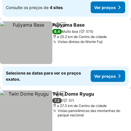
Consulte os preços de
4 sites
Ver preços
Fujiyama Base
Partilhar
Adicionar aos favoritos
Ver preços
8,4
Muito boa
575
a 25.2 km de Centro da cidade
Vistas diretas do Monte Fuji
Ver preços
Selecione as datas para ver os preços
Ver preços
exatos.
Twin Dome Ryugu
Partilhar
Adicionar aos favoritos
Ver pre
7,2
57
a 27.3 km de Centro da cidade
Vistas panorâmicas das montanhas do
parque nacional