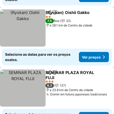
(Ryokan) Oishii Gakko
Partilhar
Adicionar aos favoritos
Ver 
2 Estrelas
7,5
Boa
22
a 28.1 km de Centro da cidade
Selecione as datas para ver os preços
Ver preços
exatos.
SEMINAR PLAZA ROYAL
Partilhar
Adicionar aos favoritos
FUJI
Ver preços
3 Estrelas
6,2
127
a 23.8 km de Centro da cidade
Dormir em futons japoneses tradicionais
Ver