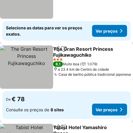
Selecione as datas para ver os preços
Ver preços
exatos.
The Gran Resort Princess
Partilhar
Adicionar aos favoritos
Fujikawaguchiko
Ver preços
3 Estrelas
8,1
Muito boa
1.079
a 23.4 km de Centro da cidade
Casa de banho pública tradicional japonesa
€ 78
De
Consulte os preços de
8 sites
Ver preços
Tabist Hotel Yamashiro
Partilhar
Adicionar aos favoritos