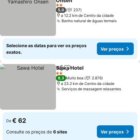
Onsen
Ver preços
2 Estrelas
5,0
237
a 12.2 km de Centro da cidade
Banho natural de águas termais
Ver preço
Selecione as datas para ver os preços
Ver preços
exatos.
Sawa Hotel
Partilhar
Adicionar aos favoritos
Ver preços
2 Estrelas
8,3
Muito boa
2.876
a 23.2 km de Centro da cidade
Serviços de massagem relaxantes
Ver pre
€ 62
De
Consulte os preços de
6 sites
Ver preços