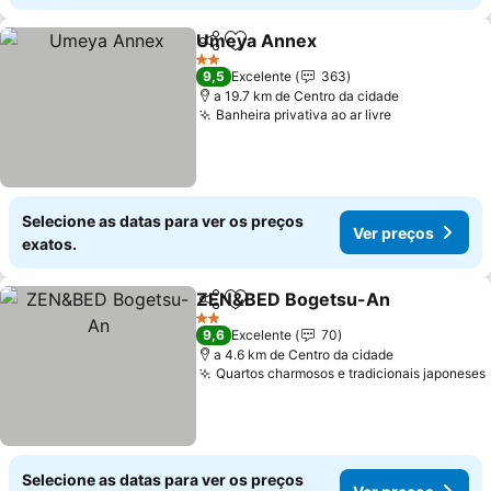
Umeya Annex
Partilhar
Adicionar aos favoritos
Ver preços
2 Estrelas
9,5
Excelente
363
a 19.7 km de Centro da cidade
Banheira privativa ao ar livre
Ver preços
Selecione as datas para ver os preços
Ver preços
exatos.
ZEN&BED Bogetsu-An
Partilhar
Adicionar aos favoritos
Ver
2 Estrelas
9,6
Excelente
70
a 4.6 km de Centro da cidade
Quartos charmosos e tradicionais japoneses
Selecione as datas para ver os preços