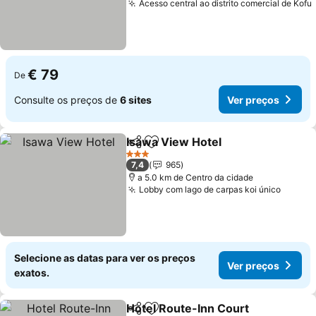
Acesso central ao distrito comercial de Kofu
€ 79
De
Consulte os preços de
6 sites
Ver preços
Isawa View Hotel
Partilhar
Adicionar aos favoritos
Ver preç
3 Estrelas
7,4
965
a 5.0 km de Centro da cidade
Lobby com lago de carpas koi único
Ver pr
Selecione as datas para ver os preços
Ver preços
exatos.
Hotel Route-Inn Court
Partilhar
Adicionar aos favoritos