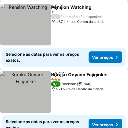
Pension Watching
Partilhar
Adicionar aos favoritos
Ver pre
1 Estrelas
/
Pontuação não disponível
a 37.4 km de Centro da cidade
Selecione as datas para ver os preços
Ver preços
exatos.
Koraku Onyado Fujiginkei
Partilhar
Adicionar aos favoritos
V
3 Estrelas
9,0
Excelente
840
a 21.5 km de Centro da cidade
Selecione as datas para ver os preços
Ver preços
exatos.