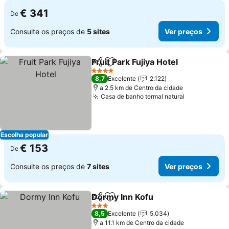
€ 341
De
Consulte os preços de
5 sites
Ver preços
Fruit Park Fujiya Hotel
Partilhar
Adicionar aos favoritos
Ver 
4 Estrelas
8,7
Excelente
2.122
a 2.5 km de Centro da cidade
Casa de banho termal natural
Ver preços
Escolha popular
€ 153
De
Consulte os preços de
7 sites
Ver preços
Dormy Inn Kofu
Partilhar
Adicionar aos favoritos
Ver preços
3 Estrelas
8,5
Excelente
5.034
a 11.1 km de Centro da cidade