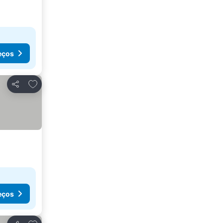
eços
Adicionar aos favoritos
Partilhar
eços