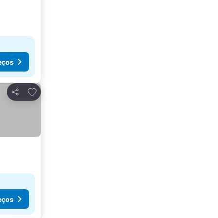
eços
Adicionar aos favoritos
Partilhar
eços