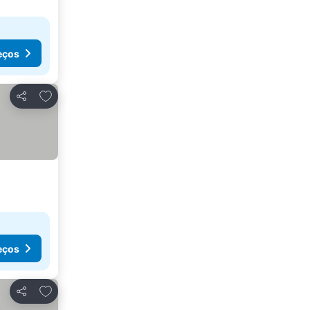
eços
Adicionar aos favoritos
Partilhar
eços
Adicionar aos favoritos
Partilhar