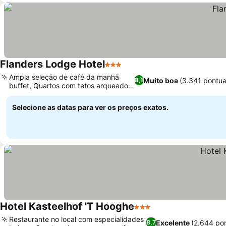
Flanders Lodge Hotel
3 Estrelas
Ampla seleção de café da manhã
Muito boa
(3.341 pontu
8,1
buffet, Quartos com tetos arqueados
únicos
Selecione as datas para ver os preços exatos.
Hotel Kasteelhof 'T Hooghe
3 Estrelas
Restaurante no local com especialidades
Excelente
(2.644 po
8,7