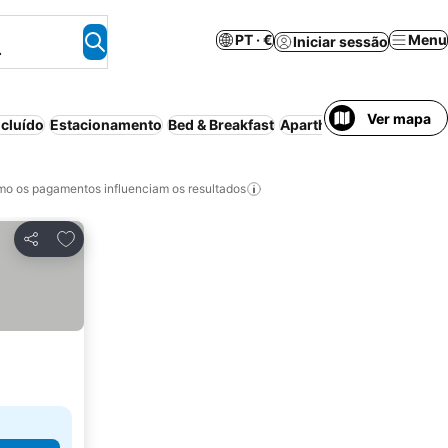
PT · €
Menu
Iniciar sessão
.
Ver mapa
cluído
Estacionamento
Bed & Breakfast
Aparthotel
Piscina
Wi-f
o os pagamentos influenciam os resultados
Adicionar aos favoritos
Partilhar