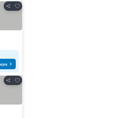
Adicionar aos favoritos
Partilhar
eços
Adicionar aos favoritos
Partilhar