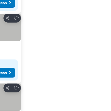
eços
Adicionar aos favoritos
Partilhar
eços
Adicionar aos favoritos
Partilhar