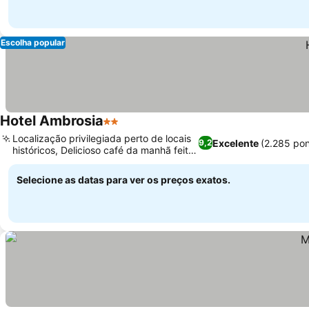
Escolha popular
Hotel Ambrosia
2 Estrelas
Localização privilegiada perto de locais
Excelente
(2.285 po
9,2
históricos, Delicioso café da manhã feito
na hora
Selecione as datas para ver os preços exatos.