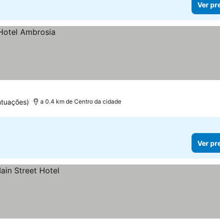
Ver pr
ntuações)
a 0.4 km de Centro da cidade
Ver pr