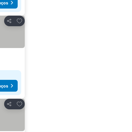
eços
Adicionar aos favoritos
Partilhar
eços
Adicionar aos favoritos
Partilhar