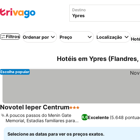
Destino
Filtros
Ordenar por
Preço
Localização
Hot
Hotéis em Ypres (Flandres,
Escolha popular
Novotel Ieper Centrum
3 Estrelas
A poucos passos do Menin Gate
Excelente
(5.648 pontua
8,6
Memorial, Estadias familiares para
crianças
Selecione as datas para ver os preços exatos.