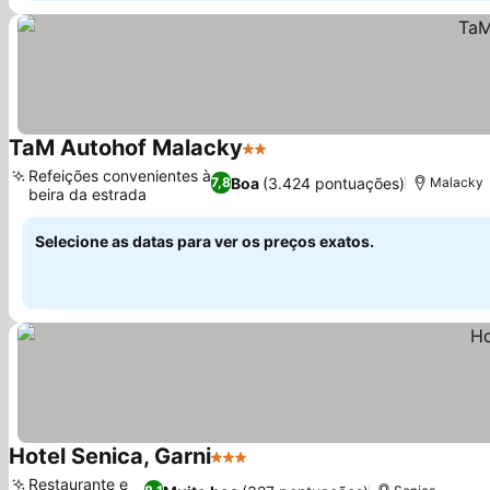
TaM Autohof Malacky
2 Estrelas
Ver preços
Refeições convenientes à
Boa
(3.424 pontuações)
7,8
Malacky
beira da estrada
Ver preços
Selecione as datas para ver os preços exatos.
Hotel Senica, Garni
3 Estrelas
Ver preços
Restaurante e