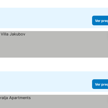
Ver pre
Ver pre