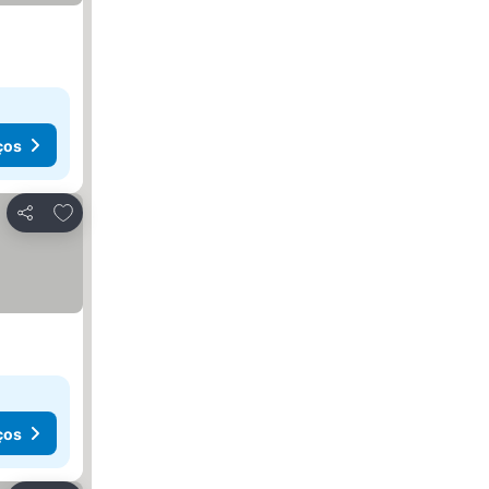
ços
Adicionar aos favoritos
Partilhar
ços