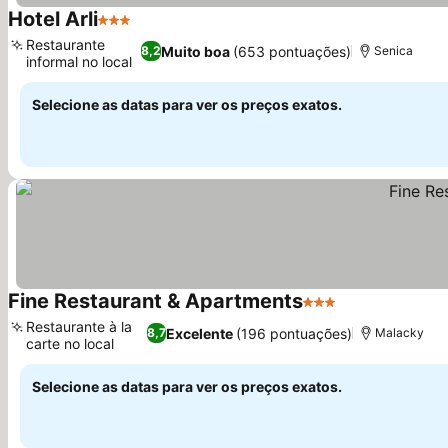
Hotel Arli
3 Estrelas
Ver preços
Restaurante
Muito boa
(653 pontuações)
8,2
Senica
informal no local
Ver preços
Selecione as datas para ver os preços exatos.
Fine Restaurant & Apartments
3 Estrelas
Ver preços
Restaurante à la
Excelente
(196 pontuações)
8,7
Malacky
carte no local
Ver preços
Selecione as datas para ver os preços exatos.