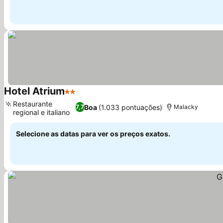
Hotel Atrium
2 Estrelas
Ver preços
Restaurante
Boa
(1.033 pontuações)
7,7
Malacky
regional e italiano
Ver preços
Selecione as datas para ver os preços exatos.