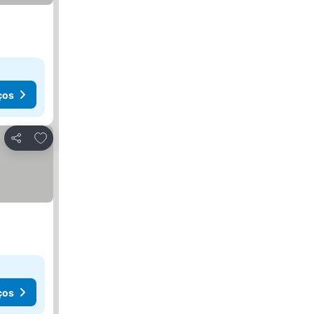
ços
Adicionar aos favoritos
Partilhar
ços