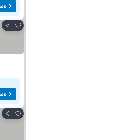
ços
Adicionar aos favoritos
Partilhar
ços
Adicionar aos favoritos
Partilhar