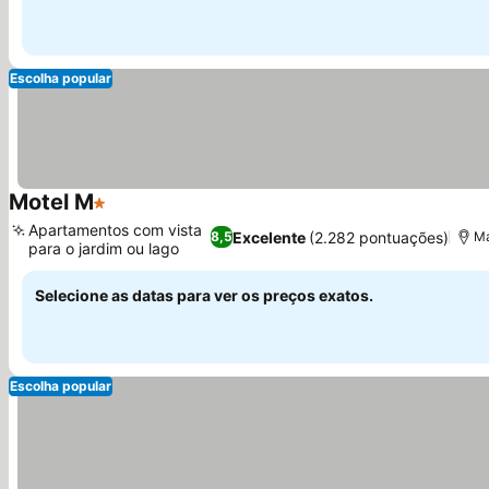
Escolha popular
Motel M
1 Estrelas
Ver preços
Apartamentos com vista
Excelente
(2.282 pontuações)
8,5
M
para o jardim ou lago
Ver preços
Selecione as datas para ver os preços exatos.
Escolha popular