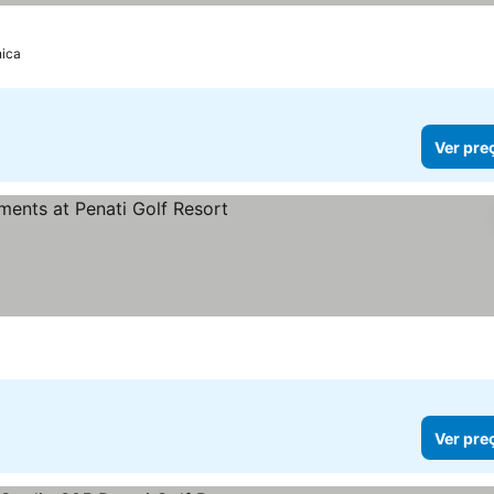
ica
Ver pre
reços
Ver pre