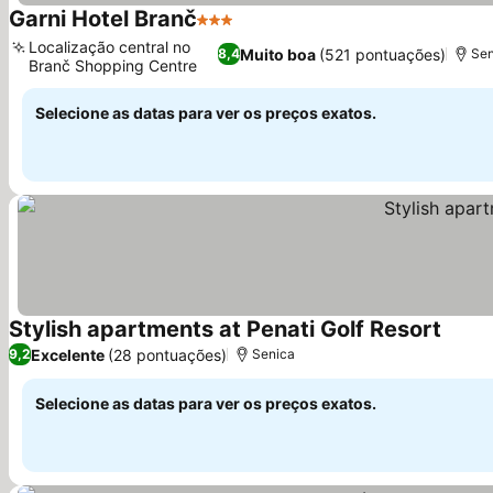
Garni Hotel Branč
3 Estrelas
Ver preços
Localização central no
Muito boa
(521 pontuações)
8,4
Sen
Branč Shopping Centre
Ver preços
Selecione as datas para ver os preços exatos.
Stylish apartments at Penati Golf Resort
Ver p
Excelente
(28 pontuações)
9,2
Senica
Selecione as datas para ver os preços exatos.