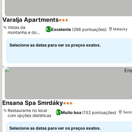
Varalja Apartments
3 Estrelas
Ver preços
Vistas da
Excelente
(298 pontuações)
8,7
Malacky
montanha e do
Ver preços
castelo
Selecione as datas para ver os preços exatos.
Ensana Spa Smrdáky
3 Estrelas
Ver preços
Restaurante no local
Muito boa
(152 pontuações)
8,1
Seni
com opções dietéticas
Ver preços
Selecione as datas para ver os preços exatos.