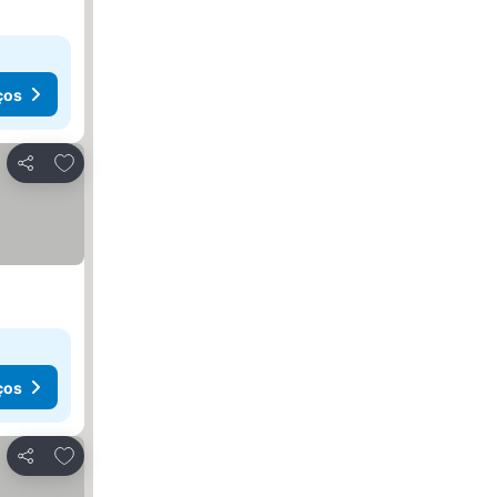
ços
Adicionar aos favoritos
Partilhar
ços
Adicionar aos favoritos
Partilhar