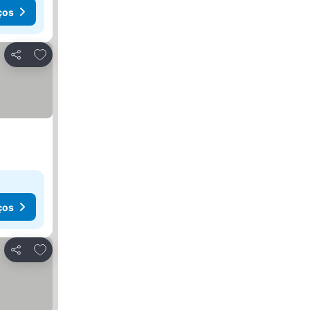
ços
Adicionar aos favoritos
Partilhar
ços
Adicionar aos favoritos
Partilhar