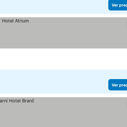
Ver pre
Ver pre