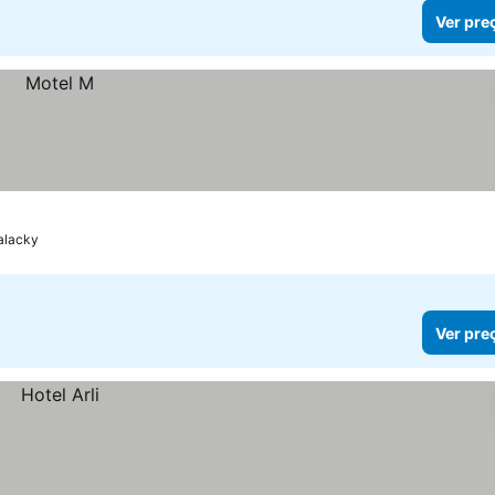
Ver pre
alacky
Ver pre