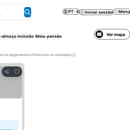
PT · €
Menu
Iniciar sessão
.
Ver mapa
almoço incluído
Meia-pensão
o os pagamentos influenciam os resultados
Adicionar aos favoritos
Partilhar