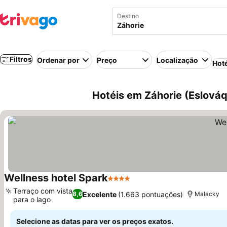
Destino
Filtros
Ordenar por
Preço
Localização
Hot
Hotéis em Záhorie (Eslováq
Wellness hotel Spark
4 Estrelas
Ver preços
Terraço com vista
Excelente
(1.663 pontuações)
8,6
Malacky
para o lago
Ver preços
Selecione as datas para ver os preços exatos.