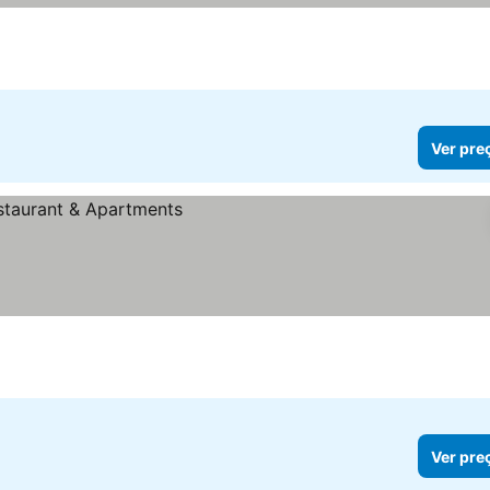
Ver pre
Ver pre