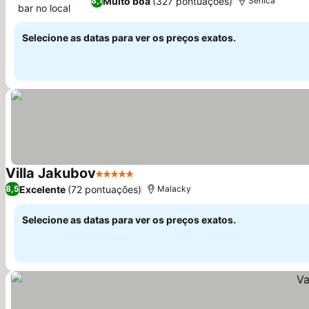
Muito boa
(327 pontuações)
8,1
Senica
bar no local
Ver preços
Selecione as datas para ver os preços exatos.
Villa Jakubov
5 Estrelas
Ver preços
Excelente
(72 pontuações)
8,5
Malacky
Selecione as datas para ver os preços exatos.