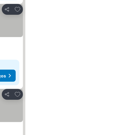
Adicionar aos favoritos
Partilhar
ços
Adicionar aos favoritos
Partilhar