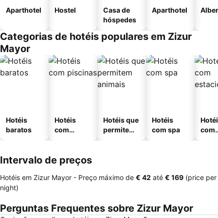
Aparthotel
Hostel
Casa de
Aparthotel
Albe
hóspedes
Categorias de hotéis populares em Zizur
Mayor
Hotéis
Hotéis
Hotéis que
Hotéis
Hoté
baratos
com
permitem
com spa
com
piscinas
animais
esta
ment
Intervalo de preços
Hotéis em Zizur Mayor -
Preço máximo
de
‎€ 42
até
‎€ 169
(price per
night)
Perguntas Frequentes sobre Zizur Mayor