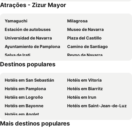
Atrações - Zizur Mayor
Hotel Albret
Hotel Maisonnave
Hotel Jakue
Hotel Avenida
Yamaguchi
Milagrosa
Hotel Pompaelo Plaza del Ayuntamiento & Spa
Hotel Luze El Toro
Estación de autobuses
Museo de Navarra
Hotel Castillo de Gorraiz&Spa
Hotel Plazaola
Universidad de Navarra
Plaza del Castillo
Hotel Burlada
Hotel Pamplona Plaza
Ayuntamiento de Pamplona
Camino de Santiago
Hotel MET Pamplona
Yoldi
Selva de Irati
Reyno de Navarra
Hotel Europa
Gran Hotel La Perla
Destinos populares
Centro Histórico
Estafeta Kalea
Pamplona Catedral Hotel
Hotel A Pamplona
Centro de Interpretación de las Fortificaciones de Pamplona
Echavacóiz
Hotel Xabier
Residencia Universitaria Resa Los Abedules
Hotéis em San Sebastián
Hotéis em Vitoria
Yon
Planetario
Agorreta
Pension La Espiga
Hotéis em Pamplona
Hotéis em Biarritz
Iturrama
Azpilagaña
Hotel Leyre
Hotel Landaben
Hotéis em Logroño
Hotéis em Irun
San Juan
Aeroporto de Pamplona
Hotel Ciudadela Pamplona
Alda Centro Pamplona
Hotéis em Bayonne
Hotéis em Saint-Jean-de-Luz
Iglesia Parroquial de la Asunción
Carnaval en Leitza
Don Carlos
Hostal Izaga Noain
Hotéis em Anglet
Tres Reyes
Ciudadela y Vuelta del Castillo
Hostal Rodas Pamplona
Hotel Castillo de Javier
Mais destinos populares
La Chantrea
Ayuntamiento
Hostal Arriazu
Hotel Casa Azcona