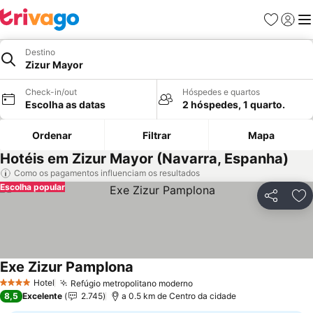
Favoritos
Iniciar
Me
Destino
Zizur Mayor
Check-in/out
Hóspedes e quartos
Escolha as datas
2 hóspedes, 1 quarto.
Ordenar
Filtrar
Mapa
Hotéis em Zizur Mayor (Navarra, Espanha)
Como os pagamentos influenciam os resultados
Escolha popular
Partilhar
Ad
Exe Zizur Pamplona
Ver preços
Hotel
Refúgio metropolitano moderno
Ver preços
4 Estrelas
8,5
Excelente
2.745
a 0.5 km de Centro da cidade