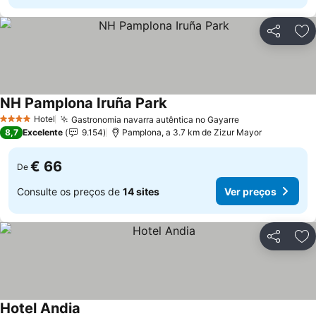
Partilhar
Ad
NH Pamplona Iruña Park
Ver preços
Hotel
Gastronomia navarra autêntica no Gayarre
Ver preços
4 Estrelas
8,7
Excelente
9.154
Pamplona, a 3.7 km de Zizur Mayor
€ 66
De
Consulte os preços de
14 sites
Ver preços
Partilhar
Ad
Hotel Andia