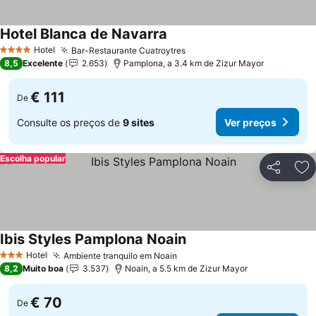
Hotel Blanca de Navarra
Ver preços
Hotel
Bar-Restaurante Cuatroytres
Ver preços
4 Estrelas
8,5
Excelente
2.653
Pamplona, a 3.4 km de Zizur Mayor
€ 111
De
Consulte os preços de
9 sites
Ver preços
Escolha popular
Partilhar
Ad
Ibis Styles Pamplona Noain
Ver preços
Hotel
Ambiente tranquilo em Noain
Ver preços
3 Estrelas
8,2
Muito boa
3.537
Noain, a 5.5 km de Zizur Mayor
€ 70
De