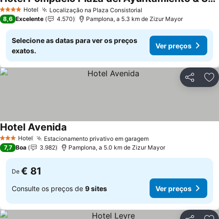
Ver preços
Hotel
Localização na Plaza Consistorial
Ver preços
4 Estrelas
8,6
Excelente
4.570
Pamplona, a 5.3 km de Zizur Mayor
Selecione as datas para ver os preços
Ver preços
exatos.
Partilhar
Ad
Hotel Avenida
Ver preços
Hotel
Estacionamento privativo em garagem
Ver preços
3 Estrelas
7,7
Boa
3.982
Pamplona, a 5.0 km de Zizur Mayor
€ 81
De
Consulte os preços de
9 sites
Ver preços