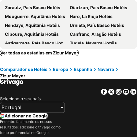
Vistabella 2 by Clabao
Alojamientos Room Pamplona
Zarautz, País Basco Hotéis
Oiartzun, País Basco Hotéis
Mouguerre, Aquitânia Hotéis
Haro, La Rioja Hotéis
Hendaye, Aquitânia Hotéis
Urnieta, País Basco Hotéis
Ciboure, Aquitânia Hotéis
Canfranc, Aragão Hotéis
Astigarraga, País Basco Hotéis
Tudela, Navarra Hotéis
Tarnos, Aquitânia Hotéis
Oñati, País Basco Hotéis
Ver todas as estadias em Zizur Mayor
Lasarte, País Basco Hotéis
Bidart, Aquitânia Hotéis
Comparador de Hotéis
Europa
Espanha
Navarra
Urrugne, Aquitânia Hotéis
Hondarribia, País Basco Hotéis
Zizur Mayor
Noain, Navarra Hotéis
Errenteria, País Basco Hotéis
Navarrete, La Rioja Hotéis
Durango, País Basco Hotéis
Facebook
Twitter
Insta
Yo
San Sebastián, País Basco Hotéis
Vitoria, País Basco Hotéis
Selecione o seu país
Pamplona, Navarra Hotéis
Biarritz, Aquitânia Hotéis
Logroño, La Rioja Hotéis
Irun, País Basco Hotéis
Adicionar no Google
Encontre facilmente os nossos
Bayonne, Aquitânia Hotéis
Saint-Jean-de-Luz, Aquitânia Hotéis
resultados: adicione o trivago como
Anglet, Aquitânia Hotéis
Islantilla, Andaluzia Hotéis
fonte preferencial no Google.