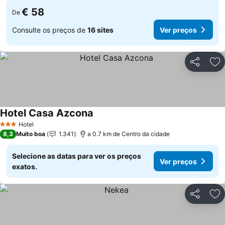
€ 58
De
Consulte os preços de
16 sites
Ver preços
Partilhar
Ad
Hotel Casa Azcona
Ver preços
Hotel
3 Estrelas
8,3
Muito boa
1.341
a 0.7 km de Centro da cidade
Selecione as datas para ver os preços
Ver preços
exatos.
Partilhar
Ad