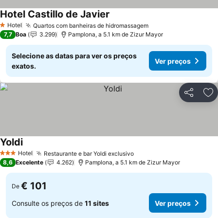
Hotel Castillo de Javier
Ver preços
Hotel
Quartos com banheiras de hidromassagem
Ver preços
1 Estrelas
7,7
Boa
3.299
Pamplona, a 5.1 km de Zizur Mayor
Selecione as datas para ver os preços
Ver preços
exatos.
Partilhar
Ad
Yoldi
Ver preços
Hotel
Restaurante e bar Yoldi exclusivo
Ver preços
3 Estrelas
8,6
Excelente
4.262
Pamplona, a 5.1 km de Zizur Mayor
€ 101
De
Consulte os preços de
11 sites
Ver preços