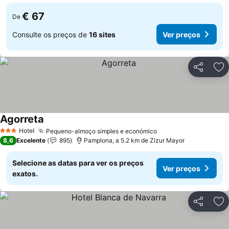
€ 67
De
Consulte os preços de
16 sites
Ver preços
Partilhar
Ad
Agorreta
Ver preços
Hotel
Pequeno-almoço simples e económico
Ver preços
3 Estrelas
8,6
Excelente
895
Pamplona, a 5.2 km de Zizur Mayor
Selecione as datas para ver os preços
Ver preços
exatos.
Partilhar
Ad