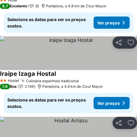
Hotel
2 Estrelas
8,7
Excelente
8
Pamplona, a 4.8 km de Zizur Mayor
Selecione as datas para ver os preços
Ver preços
exatos.
Partilhar
Ad
Iraipe Izaga Hostal
Ver preços
Hostel
Culinária espanhola tradicional
Ver preços
2 Estrelas
7,6
Boa
2.194
Pamplona, a 4.9 km de Zizur Mayor
Selecione as datas para ver os preços
Ver preços
exatos.
Partilhar
Ad