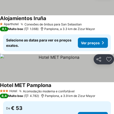
Alojamientos Iruña
Ver preços
Aparthotel
Conexões de ônibus para San Sebastian
Ver preços
1 Estrelas
8,1
Muito boa
1.068
Pamplona, a 3.3 km de Zizur Mayor
Selecione as datas para ver os preços
Ver preços
exatos.
Partilhar
Ad
Hotel MET Pamplona
Ver preços
Hotel
Acomodação moderna e confortável
Ver preços
3 Estrelas
8,4
Muito boa
4.782
Pamplona, a 3.9 km de Zizur Mayor
€ 53
De