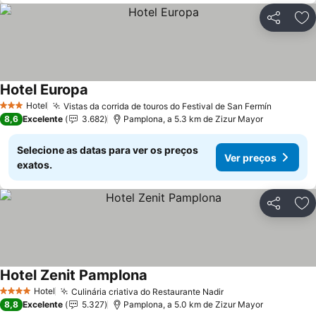
Partilhar
Ad
Hotel Europa
Ver preços
Hotel
Vistas da corrida de touros do Festival de San Fermín
Ver pre
3 Estrelas
8,6
Excelente
3.682
Pamplona, a 5.3 km de Zizur Mayor
Selecione as datas para ver os preços
Ver preços
exatos.
Partilhar
Ad
Hotel Zenit Pamplona
Ver preços
Hotel
Culinária criativa do Restaurante Nadir
Ver preços
4 Estrelas
8,8
Excelente
5.327
Pamplona, a 5.0 km de Zizur Mayor