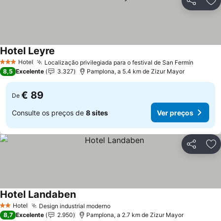
Partilhar
Ad
Hotel Leyre
Ver preços
Hotel
Localização privilegiada para o festival de San Fermín
Ver pr
3 Estrelas
8,5
Excelente
3.327
Pamplona, a 5.4 km de Zizur Mayor
€ 89
De
Consulte os preços de
8 sites
Ver preços
Partilhar
Ad
Hotel Landaben
Ver preços
Hotel
Design industrial moderno
Ver preços
2 Estrelas
8,7
Excelente
2.950
Pamplona, a 2.7 km de Zizur Mayor