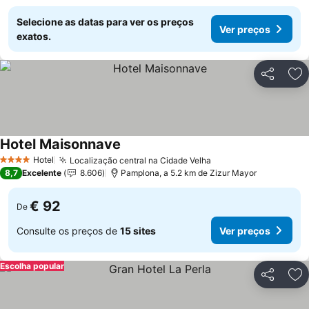
Selecione as datas para ver os preços
Ver preços
exatos.
Partilhar
Ad
Hotel Maisonnave
Ver preços
Hotel
Localização central na Cidade Velha
Ver preços
4 Estrelas
8,7
Excelente
8.606
Pamplona, a 5.2 km de Zizur Mayor
€ 92
De
Consulte os preços de
15 sites
Ver preços
Escolha popular
Partilhar
Ad