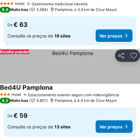
Ver preços
Hotel
Gastronomia tradicional navarra
Ver preços
4 Estrelas
8,4
Muito boa
5.584
Pamplona, a 3.9 km de Zizur Mayor
€ 63
De
Consulte os preços de
16 sites
Ver preços
Escolha popular
Partilhar
Ad
Bed4U Pamplona
Ver preços
Hotel
Estacionamento exterior seguro com videovigilância
Ver preç
3 Estrelas
8,3
Muito boa
6.857
Pamplona, a 4.4 km de Zizur Mayor
€ 59
De
Consulte os preços de
13 sites
Ver preços