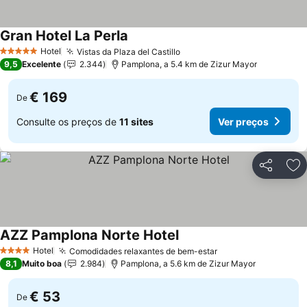
Gran Hotel La Perla
Ver preços
Hotel
Vistas da Plaza del Castillo
Ver preços
5 Estrelas
9,5
Excelente
2.344
Pamplona, a 5.4 km de Zizur Mayor
€ 169
De
Consulte os preços de
11 sites
Ver preços
Partilhar
Ad
AZZ Pamplona Norte Hotel
Ver preços
Hotel
Comodidades relaxantes de bem-estar
Ver preços
4 Estrelas
8,1
Muito boa
2.984
Pamplona, a 5.6 km de Zizur Mayor
€ 53
De