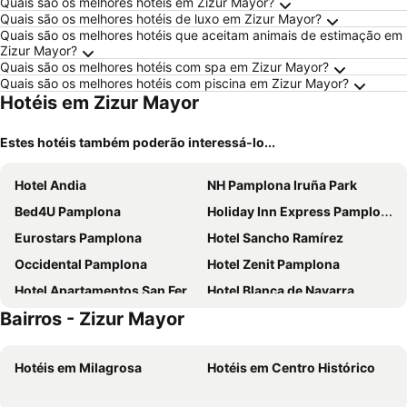
Quais são os melhores hotéis em Zizur Mayor?
Quais são os melhores hotéis de luxo em Zizur Mayor?
Quais são os melhores hotéis que aceitam animais de estimação em
Zizur Mayor?
Quais são os melhores hotéis com spa em Zizur Mayor?
Quais são os melhores hotéis com piscina em Zizur Mayor?
Hotéis em Zizur Mayor
Estes hotéis também poderão interessá-lo...
Hotel Andia
NH Pamplona Iruña Park
Bed4U Pamplona
Holiday Inn Express Pamplona
Eurostars Pamplona
Hotel Sancho Ramírez
Occidental Pamplona
Hotel Zenit Pamplona
Hotel Apartamentos San Fermin Pamplona
Hotel Blanca de Navarra
Bairros - Zizur Mayor
Micampus Pamplona
Hotel Villava Pamplona
Blu Hotel Pamplona
AZZ Pamplona Norte Hotel
Hotéis em Milagrosa
Hotéis em Centro Histórico
Exe Zizur Pamplona
Ibis Styles Pamplona Noain
Hotel Tres Reyes Pamplona
Hotel Iriguibel