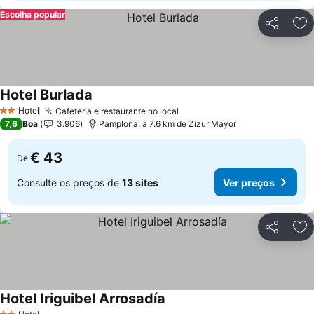
Escolha popular
Partilhar
Ad
Hotel Burlada
Ver preços
Hotel
Cafeteria e restaurante no local
Ver preços
2 Estrelas
7,6
Boa
3.906
Pamplona, a 7.6 km de Zizur Mayor
€ 43
De
Consulte os preços de
13 sites
Ver preços
Partilhar
Ad
Hotel Iriguibel Arrosadía
Ver preços