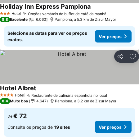
Holiday Inn Express Pamplona
Ver preços
Hotel
Opções versáteis de buffet de café da manhã
Ver preços
3 Estrelas
8,8
Excelente
6.063
Pamplona, a 5.3 km de Zizur Mayor
Selecione as datas para ver os preços
Ver preços
exatos.
Partilhar
Ad
Hotel Albret
Ver preços
Hotel
Restaurante de culinária espanhola no local
Ver preços
4 Estrelas
8,4
Muito boa
4.647
Pamplona, a 3.2 km de Zizur Mayor
€ 72
De
Consulte os preços de
19 sites
Ver preços