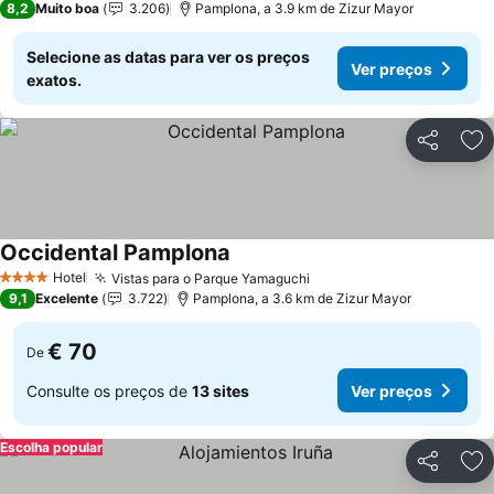
8,2
Muito boa
3.206
Pamplona, a 3.9 km de Zizur Mayor
Selecione as datas para ver os preços
Ver preços
exatos.
Partilhar
Ad
Occidental Pamplona
Ver preços
Hotel
Vistas para o Parque Yamaguchi
Ver preços
4 Estrelas
9,1
Excelente
3.722
Pamplona, a 3.6 km de Zizur Mayor
€ 70
De
Consulte os preços de
13 sites
Ver preços
Escolha popular
Partilhar
Ad