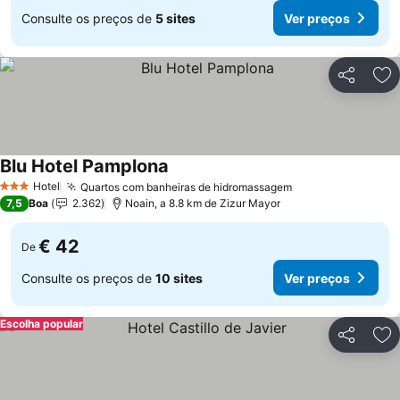
Consulte os preços de
5 sites
Ver preços
Partilhar
Ad
Blu Hotel Pamplona
Ver preços
Hotel
Quartos com banheiras de hidromassagem
Ver preços
3 Estrelas
7,5
Boa
2.362
Noain, a 8.8 km de Zizur Mayor
€ 42
De
Consulte os preços de
10 sites
Ver preços
Escolha popular
Partilhar
Ad