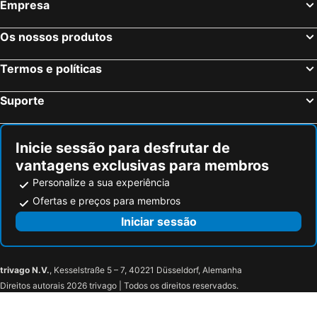
Empresa
Madrid, Madrid Hotéis
Benidorm, Valência Hotéis
Sevilha, Andaluzia Hotéis
Barcelona, Catalunha Hotéis
Os nossos produtos
Vigo, Galiza Hotéis
Sangenjo, Galiza Hotéis
Termos e políticas
Isla Cristina, Andaluzia Hotéis
Isla Canela, Andaluzia Hotéis
Suporte
Inicie sessão para desfrutar de
vantagens exclusivas para membros
Personalize a sua experiência
Ofertas e preços para membros
Iniciar sessão
trivago N.V.
, Kesselstraße 5 – 7, 40221 Düsseldorf, Alemanha
Direitos autorais 2026 trivago | Todos os direitos reservados.