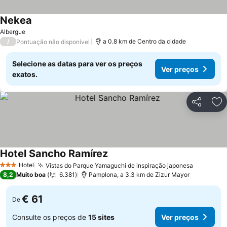
Nekea
Ver preços
Albergue
/
a 0.8 km de Centro da cidade
Pontuação não disponível
Selecione as datas para ver os preços
Ver preços
exatos.
Partilhar
Ad
Hotel Sancho Ramírez
Ver preços
Hotel
Vistas do Parque Yamaguchi de inspiração japonesa
Ver preç
3 Estrelas
8,2
Muito boa
6.381
Pamplona, a 3.3 km de Zizur Mayor
€ 61
De
Consulte os preços de
15 sites
Ver preços