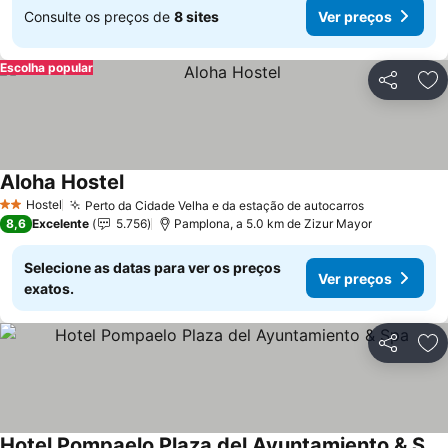
Consulte os preços de
8 sites
Ver preços
Escolha popular
Partilhar
Ad
Aloha Hostel
Ver preços
Hostel
Perto da Cidade Velha e da estação de autocarros
Ver preços
2 Estrelas
8,6
Excelente
5.756
Pamplona, a 5.0 km de Zizur Mayor
Selecione as datas para ver os preços
Ver preços
exatos.
Partilhar
Ad
Hotel Pompaelo Plaza del Ayuntamiento & Spa