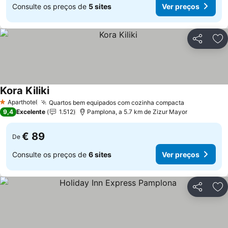
Consulte os preços de
5 sites
Ver preços
Partilhar
Ad
Kora Kiliki
Ver preços
Aparthotel
Quartos bem equipados com cozinha compacta
Ver preços
1 Estrelas
9,4
Excelente
1.512
Pamplona, a 5.7 km de Zizur Mayor
€ 89
De
Consulte os preços de
6 sites
Ver preços
Partilhar
Ad