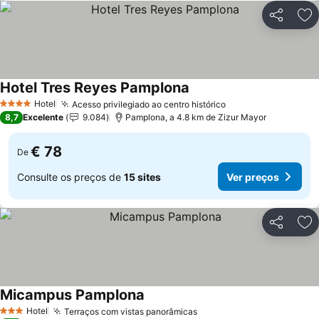
Partilhar
Ad
Hotel Tres Reyes Pamplona
Ver preços
Hotel
Acesso privilegiado ao centro histórico
Ver preços
4 Estrelas
8,7
Excelente
9.084
Pamplona, a 4.8 km de Zizur Mayor
€ 78
De
Consulte os preços de
15 sites
Ver preços
Partilhar
Ad
Micampus Pamplona
Ver preços
Hotel
Terraços com vistas panorâmicas
Ver preços
3 Estrelas