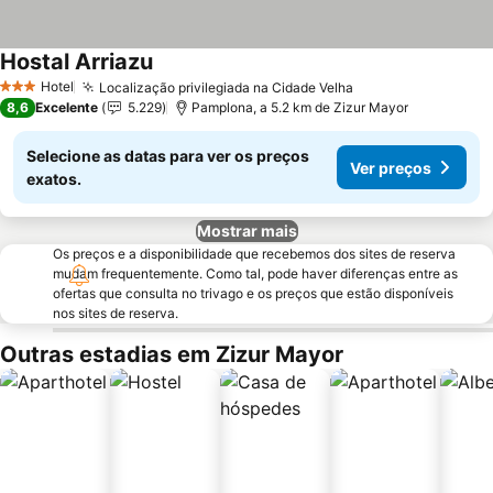
Hostal Arriazu
Ver preços
Hotel
Localização privilegiada na Cidade Velha
Ver preços
3 Estrelas
8,6
Excelente
5.229
Pamplona, a 5.2 km de Zizur Mayor
Selecione as datas para ver os preços
Ver preços
exatos.
Mostrar mais
Os preços e a disponibilidade que recebemos dos sites de reserva
mudam frequentemente. Como tal, pode haver diferenças entre as
ofertas que consulta no trivago e os preços que estão disponíveis
nos sites de reserva.
Outras estadias em Zizur Mayor