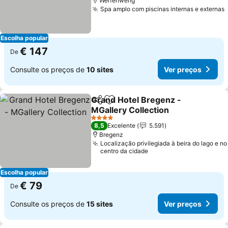
Werfenweng
Spa amplo com piscinas internas e externas
Escolha popular
€ 147
De
Consulte os preços de
10 sites
Ver preços
Grand Hotel Bregenz -
Partilhar
Adicionar aos favoritos
MGallery Collection
Ver preços
4 Estrelas
8,5
Excelente
5.591
Bregenz
Localização privilegiada à beira do lago e no
centro da cidade
Escolha popular
€ 79
De
Consulte os preços de
15 sites
Ver preços