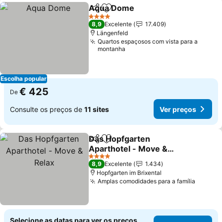
Aqua Dome
Partilhar
Adicionar aos favoritos
Ver preços
4 Estrelas
8,9
Excelente
17.409
Längenfeld
Quartos espaçosos com vista para a
montanha
Escolha popular
€ 425
De
Consulte os preços de
11 sites
Ver preços
Das Hopfgarten
Partilhar
Adicionar aos favoritos
Aparthotel - Move &
Relax
Ver preços
4 Estrelas
8,9
Excelente
1.434
Hopfgarten im Brixental
Amplas comodidades para a família
Ver pr
Selecione as datas para ver os preços