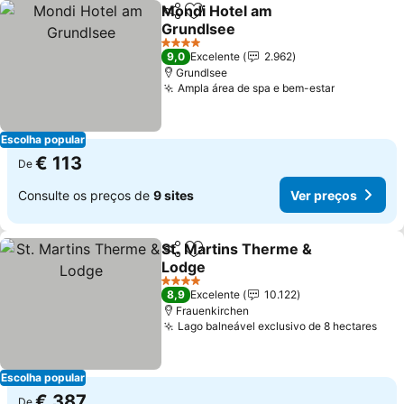
Mondi Hotel am
Partilhar
Adicionar aos favoritos
Grundlsee
Ver preços
4 Estrelas
9,0
Excelente
2.962
Grundlsee
Ampla área de spa e bem-estar
Ver preço
Escolha popular
€ 113
De
Consulte os preços de
9 sites
Ver preços
St. Martins Therme &
Partilhar
Adicionar aos favoritos
Lodge
Ver preços
4 Estrelas
8,9
Excelente
10.122
Frauenkirchen
Lago balneável exclusivo de 8 hectares
Ver
Escolha popular
€ 387
De