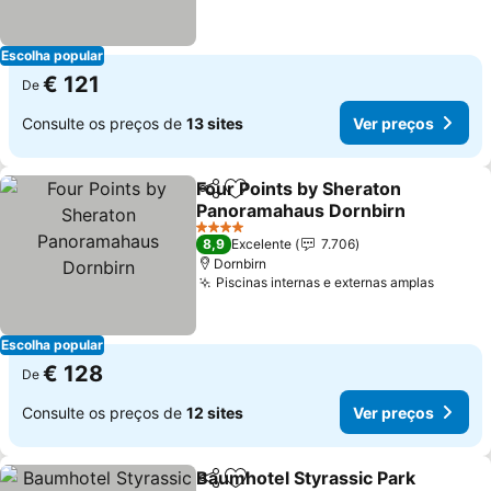
Escolha popular
€ 121
De
Consulte os preços de
13 sites
Ver preços
Four Points by Sheraton
Partilhar
Adicionar aos favoritos
Panoramahaus Dornbirn
Ver preços
4 Estrelas
8,9
Excelente
7.706
Dornbirn
Piscinas internas e externas amplas
Ver pr
Escolha popular
€ 128
De
Consulte os preços de
12 sites
Ver preços
Baumhotel Styrassic Park
Partilhar
Adicionar aos favoritos