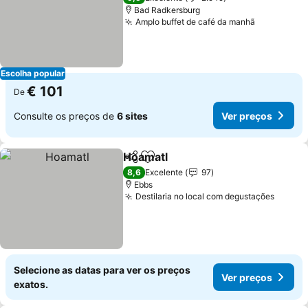
Bad Radkersburg
Amplo buffet de café da manhã
Ver preço
Escolha popular
€ 101
De
Consulte os preços de
6 sites
Ver preços
Hoamatl
Partilhar
Adicionar aos favoritos
Ver preços
8,6
Excelente
97
Ebbs
Destilaria no local com degustações
Ver pr
Selecione as datas para ver os preços
Ver preços
exatos.