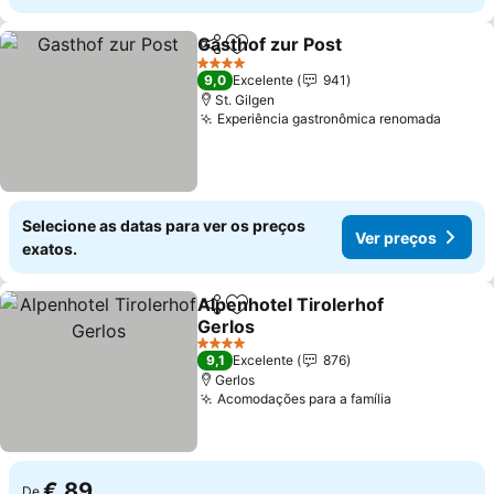
Gasthof zur Post
Partilhar
Adicionar aos favoritos
Ver preço
4 Estrelas
9,0
Excelente
941
St. Gilgen
Experiência gastronômica renomada
Ver p
Selecione as datas para ver os preços
Ver preços
exatos.
Alpenhotel Tirolerhof
Partilhar
Adicionar aos favoritos
Gerlos
Ver preços
4 Estrelas
9,1
Excelente
876
Gerlos
Acomodações para a família
Ver preços
€ 89
De