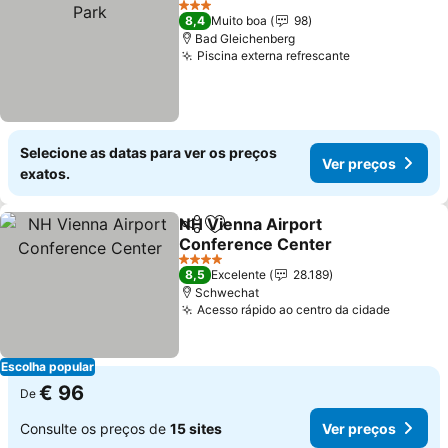
3 Estrelas
8,4
Muito boa
98
Bad Gleichenberg
Piscina externa refrescante
Ver preços
Selecione as datas para ver os preços
Ver preços
exatos.
NH Vienna Airport
Partilhar
Adicionar aos favoritos
Conference Center
Ver preços
4 Estrelas
8,5
Excelente
28.189
Schwechat
Acesso rápido ao centro da cidade
Ver pre
Escolha popular
€ 96
De
Consulte os preços de
15 sites
Ver preços