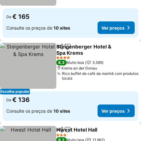
€ 165
De
Consulte os preços de
10 sites
Ver preços
Steigenberger Hotel &
Partilhar
Adicionar aos favoritos
Spa Krems
Ver preços
4 Estrelas
8,3
Muito boa
5.589
Krems an der Donau
Rico buffet de café da manhã com produtos
locais
Escolha popular
€ 136
De
Consulte os preços de
10 sites
Ver preços
Hwest Hotel Hall
Partilhar
Adicionar aos favoritos
Ver preço
3 Estrelas
8,2
Muito boa
11.962