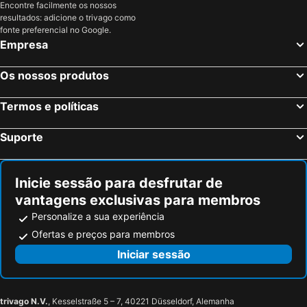
Encontre facilmente os nossos
resultados: adicione o trivago como
Hotéis em Leogang
Hotéis em St. Johann
fonte preferencial no Google.
Hotéis em Wiener Neudorf
Hotéis em Krems an der Donau
Empresa
Hotéis em Bad Gastein
Hotéis em PERTISAU
Os nossos produtos
Hotéis em Biberwier
Hotéis em Götzens
Hotéis em Fieberbrunn
Hotéis em Klösterle
Termos e políticas
Hotéis em Bad Kleinkirchheim
Hotéis em Bad Ischl
Suporte
Hotéis em Puch bei Hallein
Hotéis em Spielberg bei Knittelfeld
Hotéis em Neustift im Stubaital
Hotéis em Achenkirch
Inicie sessão para desfrutar de
vantagens exclusivas para membros
Personalize a sua experiência
Ofertas e preços para membros
Iniciar sessão
trivago N.V.
, Kesselstraße 5 – 7, 40221 Düsseldorf, Alemanha