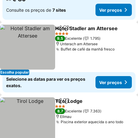
Consulte os preços de
7 sites
Ver preços
Hotel Stadler am Attersee
Partilhar
Adicionar aos favoritos
4 Estrelas
9,5
Excelente
1.795
Unterach am Attersee
Buffet de café da manhã fresco
Ver preço
Escolha popular
Selecione as datas para ver os preços
Ver preços
exatos.
Tirol Lodge
Partilhar
Adicionar aos favoritos
Ver preços
3 Estrelas
8,7
Excelente
7.363
Ellmau
Piscina exterior aquecida o ano todo
Ver p