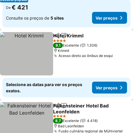
€ 421
De
Consulte os preços de
5 sites
Ver preços
Hotel Krimml
Partilhar
Adicionar aos favoritos
Ver preços
4 Estrelas
9,1
Excelente
1.306
Krimml
Acesso direto ao ônibus de esqui
Ver preç
Selecione as datas para ver os preços
Ver preços
exatos.
Falkensteiner Hotel Bad
Partilhar
Adicionar aos favoritos
Leonfelden
Ver preços
4 Estrelas
8,7
Excelente
4.418
Bad Leonfelden
Fusão culinária regional de Mühlviertel
Ver 