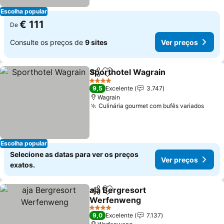
Escolha popular
€ 111
De
Consulte os preços de
9 sites
Ver preços
Sporthotel Wagrain
Partilhar
Adicionar aos favoritos
Ver pr
4 Estrelas
9,5
Excelente
3.747
Wagrain
Culinária gourmet com bufês variados
Ver 
Escolha popular
Selecione as datas para ver os preços
Ver preços
exatos.
aja Bergresort
Partilhar
Adicionar aos favoritos
Werfenweng
Ver preços
4 Estrelas
9,0
Excelente
7.137