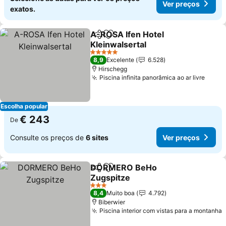
Ver preços
exatos.
A-ROSA Ifen Hotel
Partilhar
Adicionar aos favoritos
Kleinwalsertal
Ver preços
5 Estrelas
8,9
Excelente
6.528
Hirschegg
Piscina infinita panorâmica ao ar livre
Ver p
Escolha popular
€ 243
De
Consulte os preços de
6 sites
Ver preços
DORMERO BeHo
Partilhar
Adicionar aos favoritos
Zugspitze
Ver preços
3 Estrelas
8,4
Muito boa
4.792
Biberwier
Piscina interior com vistas para a montanha
V