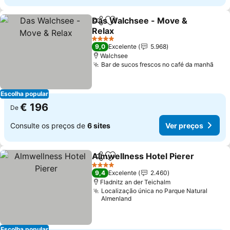
Das Walchsee - Move &
Partilhar
Adicionar aos favoritos
Relax
Ver preços
4 Estrelas
9,0
Excelente
5.968
Walchsee
Bar de sucos frescos no café da manhã
Ver 
Escolha popular
€ 196
De
Consulte os preços de
6 sites
Ver preços
Almwellness Hotel Pierer
Partilhar
Adicionar aos favoritos
4 Estrelas
9,4
Excelente
2.460
Fladnitz an der Teichalm
Localização única no Parque Natural
Almenland
Escolha popular