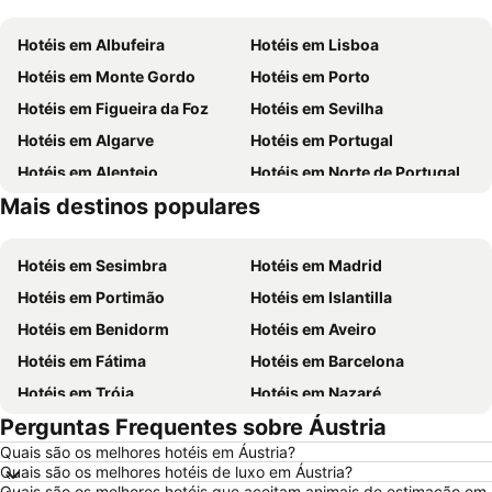
Hotéis em Albufeira
Hotéis em Lisboa
Hotéis em Monte Gordo
Hotéis em Porto
Hotéis em Figueira da Foz
Hotéis em Sevilha
Hotéis em Algarve
Hotéis em Portugal
Hotéis em Alentejo
Hotéis em Norte de Portugal
Mais destinos populares
Hotéis em Madeira
Hotéis em Espanha
Hotéis em Sesimbra
Hotéis em Madrid
Hotéis em Portimão
Hotéis em Islantilla
Hotéis em Benidorm
Hotéis em Aveiro
Hotéis em Fátima
Hotéis em Barcelona
Hotéis em Tróia
Hotéis em Nazaré
Perguntas Frequentes sobre Áustria
Hotéis em Évora
Hotéis em Peniche
Quais são os melhores hotéis em Áustria?
Hotéis em Porto Santo
Hotéis em Isla Canela
Quais são os melhores hotéis de luxo em Áustria?
Hotéis em Sangenjo
Hotéis em Vila Nova de Milfontes
Quais são os melhores hotéis que aceitam animais de estimação em