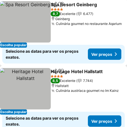
Spa Resort Geinberg
Partilhar
Adicionar aos favoritos
Ver p
4 Estrelas
8,7
Excelente
6.477
Geinberg
Culinária gourmet no restaurante Aqarium
Ve
Escolha popular
Selecione as datas para ver os preços
Ver preços
exatos.
Heritage Hotel Hallstatt
Partilhar
Adicionar aos favoritos
Ve
4 Estrelas
8,5
Excelente
7.744
Hallstatt
Culinária austríaca gourmet no Im Kainz
Ver
Escolha popular
Selecione as datas para ver os preços
Ver preços
exatos.