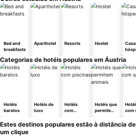
Bed and
Aparthotel
Resorts
Hostel
Casa
breakfasts
hósp
Categorias de hotéis populares em Áustria
Hotéis
Hotéis de
Hotéis
Hotéis que
Hoté
baratos
luxo
com
permitem
com 
piscinas
animais
Estes destinos populares estão à distância de
um clique