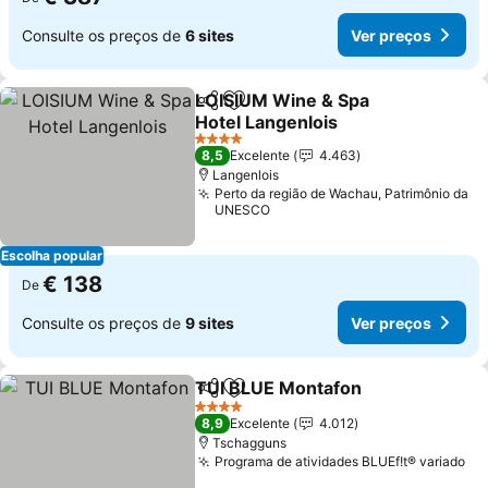
Consulte os preços de
6 sites
Ver preços
LOISIUM Wine & Spa
Partilhar
Adicionar aos favoritos
Hotel Langenlois
Ver preços
4 Estrelas
8,5
Excelente
4.463
Langenlois
Perto da região de Wachau, Patrimônio da
UNESCO
Escolha popular
€ 138
De
Consulte os preços de
9 sites
Ver preços
TUI BLUE Montafon
Partilhar
Adicionar aos favoritos
Ver pr
4 Estrelas
8,9
Excelente
4.012
Tschagguns
Programa de atividades BLUEf!t® variado
Ve