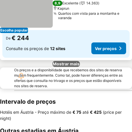
Ver preços
4 Estrelas
8,9
Excelente
14.363
Kaprun
Quartos com vista para a montanha e
varanda
Escolha popular
€ 244
De
Consulte os preços de
12 sites
Ver preços
Mostrar mais
Os preços e a disponibilidade que recebemos dos sites de reserva
mudam frequentemente. Como tal, pode haver diferenças entre as
ofertas que consulta no trivago e os preços que estão disponíveis
nos sites de reserva.
Intervalo de preços
Hotéis em Áustria -
Preço máximo
de
‎€ 75
até
‎€ 425
(price per
night)
Outras estadias em Áustria