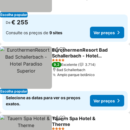
Escolha popular
€ 255
De
Consulte os preços de
9 sites
Ver preços
EurothermenResort Bad
Partilhar
Adicionar aos favoritos
Schallerbach - Hotel
Paradiso Superior
Ver preços
4 Estrelas
9,2
Excelente
3.714
Bad Schallerbach
Amplo parque botânico
Ver preços
Escolha popular
Selecione as datas para ver os preços
Ver preços
exatos.
Tauern Spa Hotel &
Partilhar
Adicionar aos favoritos
Therme