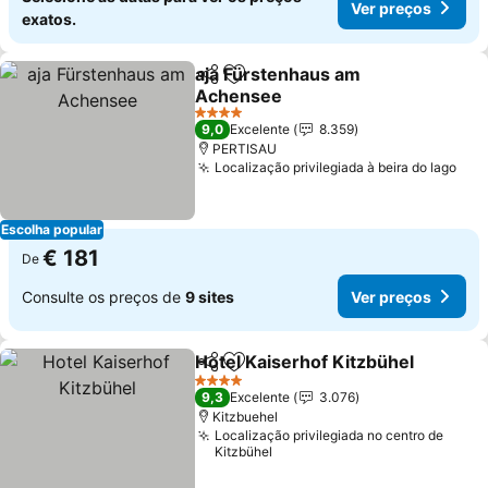
Ver preços
exatos.
aja Fürstenhaus am
Partilhar
Adicionar aos favoritos
Achensee
Ver preços
4 Estrelas
9,0
Excelente
8.359
PERTISAU
Localização privilegiada à beira do lago
Ver
Escolha popular
€ 181
De
Consulte os preços de
9 sites
Ver preços
Hotel Kaiserhof Kitzbühel
Partilhar
Adicionar aos favoritos
4 Estrelas
9,3
Excelente
3.076
Kitzbuehel
Localização privilegiada no centro de
Kitzbühel