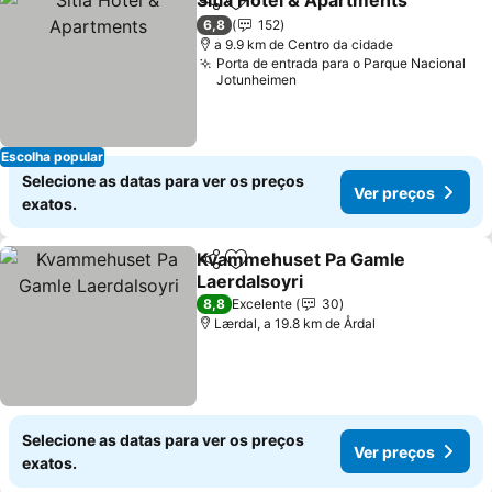
Sitla Hotel & Apartments
Partilhar
Adicionar aos favoritos
6,8
152
a 9.9 km de Centro da cidade
Porta de entrada para o Parque Nacional
Jotunheimen
Escolha popular
Selecione as datas para ver os preços
Ver preços
exatos.
Kvammehuset Pa Gamle
Partilhar
Adicionar aos favoritos
Laerdalsoyri
8,8
Excelente
30
Lærdal, a 19.8 km de Årdal
Selecione as datas para ver os preços
Ver preços
exatos.