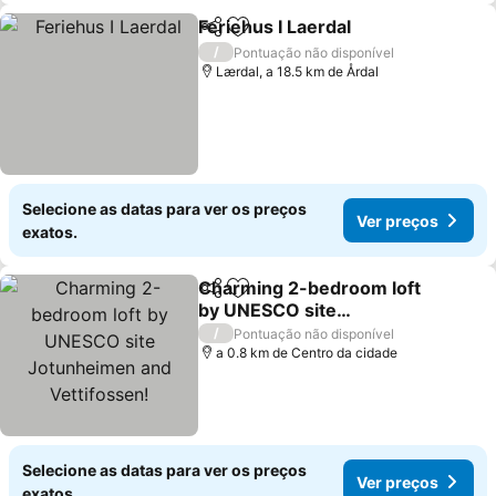
Feriehus I Laerdal
Partilhar
Adicionar aos favoritos
/
Pontuação não disponível
Lærdal, a 18.5 km de Årdal
Selecione as datas para ver os preços
Ver preços
exatos.
Charming 2-bedroom loft
Partilhar
Adicionar aos favoritos
by UNESCO site
Jotunheimen and
/
Pontuação não disponível
Vettifossen!
a 0.8 km de Centro da cidade
Selecione as datas para ver os preços
Ver preços
exatos.