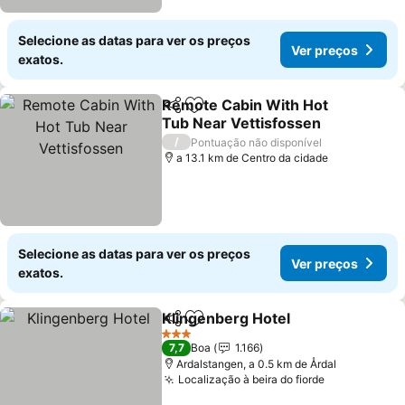
Selecione as datas para ver os preços
Ver preços
exatos.
Remote Cabin With Hot
Partilhar
Adicionar aos favoritos
Tub Near Vettisfossen
/
Pontuação não disponível
a 13.1 km de Centro da cidade
Selecione as datas para ver os preços
Ver preços
exatos.
Klingenberg Hotel
Partilhar
Adicionar aos favoritos
3 Estrelas
7,7
Boa
1.166
Ardalstangen, a 0.5 km de Årdal
Localização à beira do fiorde