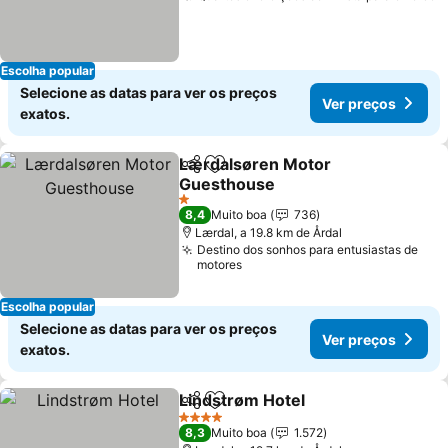
Escolha popular
Selecione as datas para ver os preços
Ver preços
exatos.
Lærdalsøren Motor
Partilhar
Adicionar aos favoritos
Guesthouse
1 Estrelas
8,4
Muito boa
736
Lærdal, a 19.8 km de Årdal
Destino dos sonhos para entusiastas de
motores
Escolha popular
Selecione as datas para ver os preços
Ver preços
exatos.
Lindstrøm Hotel
Partilhar
Adicionar aos favoritos
4 Estrelas
8,3
Muito boa
1.572