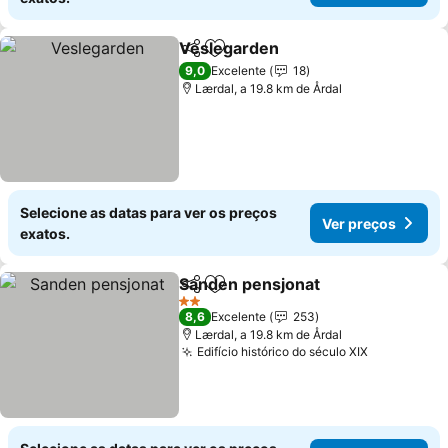
Veslegarden
Partilhar
Adicionar aos favoritos
9,0
Excelente
18
Lærdal, a 19.8 km de Årdal
Selecione as datas para ver os preços
Ver preços
exatos.
Sanden pensjonat
Partilhar
Adicionar aos favoritos
2 Estrelas
8,6
Excelente
253
Lærdal, a 19.8 km de Årdal
Edifício histórico do século XIX