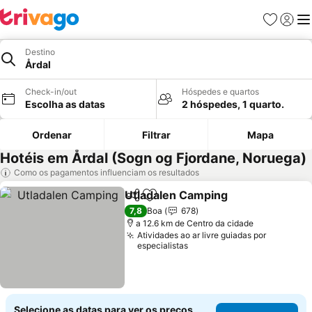
Favoritos
Iniciar
Me
Destino
Årdal
Check-in/out
Hóspedes e quartos
Escolha as datas
2 hóspedes, 1 quarto.
Ordenar
Filtrar
Mapa
Hotéis em Årdal (Sogn og Fjordane, Noruega)
Como os pagamentos influenciam os resultados
Utladalen Camping
Partilhar
Adicionar aos favoritos
7,8
Boa
678
a 12.6 km de Centro da cidade
Atividades ao ar livre guiadas por
especialistas
Selecione as datas para ver os preços