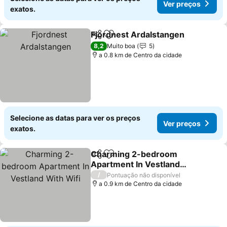
Ver preços
exatos.
Fjordnest Ardalstangen
Partilhar
Adicionar aos favoritos
8,2
Muito boa
5
a 0.8 km de Centro da cidade
Selecione as datas para ver os preços
Ver preços
exatos.
Charming 2-bedroom
Partilhar
Adicionar aos favoritos
Apartment In Vestland
With Wifi
/
Pontuação não disponível
a 0.9 km de Centro da cidade