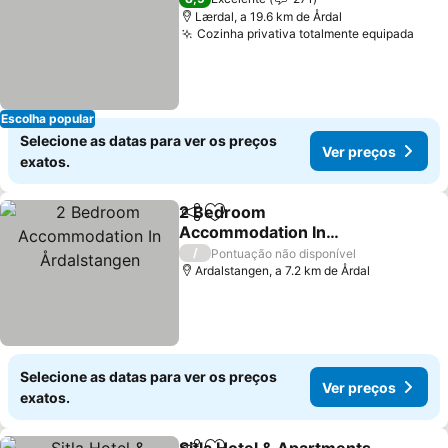
Lærdal, a 19.6 km de Årdal
Cozinha privativa totalmente equipada
Escolha popular
Selecione as datas para ver os preços
Ver preços
exatos.
2 Bedroom
Partilhar
Adicionar aos favoritos
Accommodation In
Årdalstangen
/
Pontuação não disponível
Ardalstangen, a 7.2 km de Årdal
Selecione as datas para ver os preços
Ver preços
exatos.