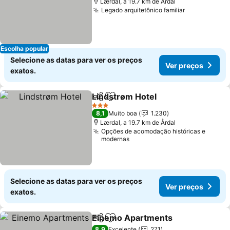
Lærdal, a 19.7 km de Årdal
Legado arquitetônico familiar
Escolha popular
Selecione as datas para ver os preços
Ver preços
exatos.
Lindstrøm Hotel
Partilhar
Adicionar aos favoritos
3 Estrelas
8,1
Muito boa
1.230
Lærdal, a 19.7 km de Årdal
Opções de acomodação históricas e
modernas
Selecione as datas para ver os preços
Ver preços
exatos.
Einemo Apartments
Partilhar
Adicionar aos favoritos
8,9
Excelente
271