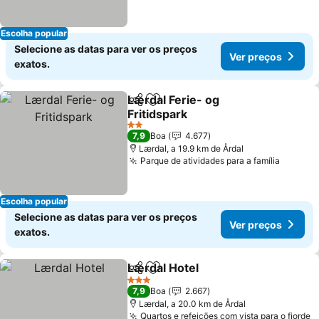
Escolha popular
Selecione as datas para ver os preços
Ver preços
exatos.
Lærdal Ferie- og
Partilhar
Adicionar aos favoritos
Fritidspark
2 Estrelas
7,9
Boa
4.677
Lærdal, a 19.9 km de Årdal
Parque de atividades para a família
Escolha popular
Selecione as datas para ver os preços
Ver preços
exatos.
Lærdal Hotel
Partilhar
Adicionar aos favoritos
3 Estrelas
7,9
Boa
2.667
Lærdal, a 20.0 km de Årdal
Quartos e refeições com vista para o fiorde