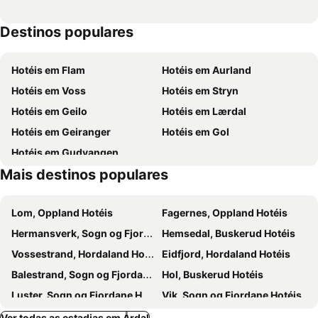
Destinos populares
Hotéis em Flam
Hotéis em Aurland
Hotéis em Voss
Hotéis em Stryn
Hotéis em Geilo
Hotéis em Lærdal
Hotéis em Geiranger
Hotéis em Gol
Hotéis em Gudvangen
Mais destinos populares
Lom, Oppland Hotéis
Fagernes, Oppland Hotéis
Hermansverk, Sogn og Fjordane Hotéis
Hemsedal, Buskerud Hotéis
Vossestrand, Hordaland Hotéis
Eidfjord, Hordaland Hotéis
Balestrand, Sogn og Fjordane Hotéis
Hol, Buskerud Hotéis
Luster, Sogn og Fjordane Hotéis
Vik, Sogn og Fjordane Hotéis
Øystre Slidre, Oppland Hotéis
Skjolden, Sogn og Fjordane Hotéis
Ver todas as estadias em Årdal