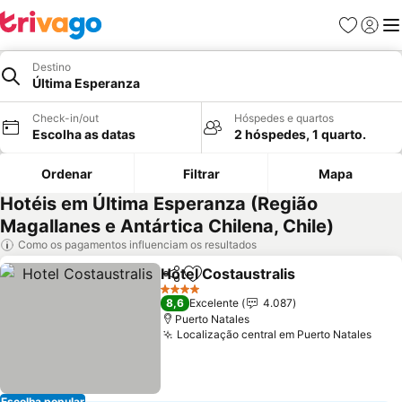
Favoritos
Iniciar
Me
Destino
Última Esperanza
Check-in/out
Hóspedes e quartos
Escolha as datas
2 hóspedes, 1 quarto.
Ordenar
Filtrar
Mapa
Hotéis em Última Esperanza (Região
Magallanes e Antártica Chilena, Chile)
Como os pagamentos influenciam os resultados
Hotel Costaustralis
Partilhar
Adicionar aos favoritos
4 Estrelas
8,6
Excelente
4.087
Puerto Natales
Localização central em Puerto Natales
Escolha popular