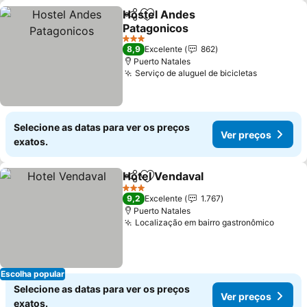
Hostel Andes
Partilhar
Adicionar aos favoritos
Patagonicos
3 Estrelas
8,9
Excelente
862
Puerto Natales
Serviço de aluguel de bicicletas
Selecione as datas para ver os preços
Ver preços
exatos.
Hotel Vendaval
Partilhar
Adicionar aos favoritos
3 Estrelas
9,2
Excelente
1.767
Puerto Natales
Localização em bairro gastronômico
Escolha popular
Selecione as datas para ver os preços
Ver preços
exatos.