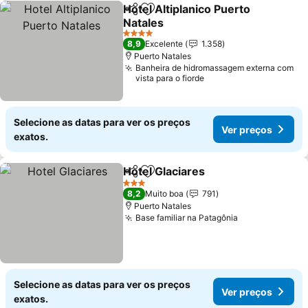
Hotel Altiplanico Puerto
Partilhar
Adicionar aos favoritos
Natales
4 Estrelas
8,9
Excelente
1.358
Puerto Natales
Banheira de hidromassagem externa com
vista para o fiorde
Selecione as datas para ver os preços
Ver preços
exatos.
Hotel Glaciares
Partilhar
Adicionar aos favoritos
3 Estrelas
8,2
Muito boa
791
Puerto Natales
Base familiar na Patagônia
Selecione as datas para ver os preços
Ver preços
exatos.