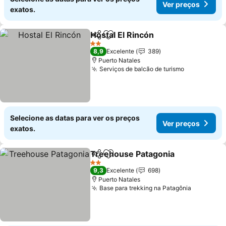
Ver preços
exatos.
Hostal El Rincón
Partilhar
Adicionar aos favoritos
2 Estrelas
8,9
Excelente
389
Puerto Natales
Serviços de balcão de turismo
Selecione as datas para ver os preços
Ver preços
exatos.
Treehouse Patagonia
Partilhar
Adicionar aos favoritos
2 Estrelas
9,3
Excelente
698
Puerto Natales
Base para trekking na Patagônia