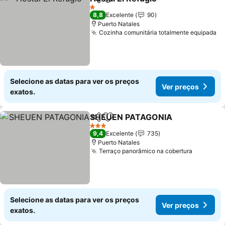
Partilhar
Adicionar aos favoritos
1 Estrelas
8,8
Excelente
90
Puerto Natales
Cozinha comunitária totalmente equipada
Selecione as datas para ver os preços
Ver preços
exatos.
SHEUEN PATAGONIA
Partilhar
Adicionar aos favoritos
3 Estrelas
9,4
Excelente
735
Puerto Natales
Terraço panorâmico na cobertura
Selecione as datas para ver os preços
Ver preços
exatos.