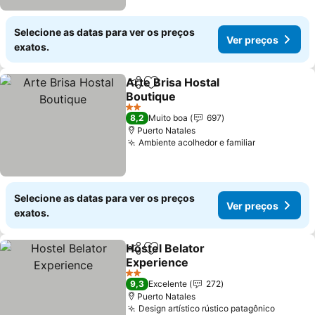
Selecione as datas para ver os preços
Ver preços
exatos.
Arte Brisa Hostal
Partilhar
Adicionar aos favoritos
Boutique
2 Estrelas
8,2
Muito boa
697
Puerto Natales
Ambiente acolhedor e familiar
Selecione as datas para ver os preços
Ver preços
exatos.
Hostel Belator
Partilhar
Adicionar aos favoritos
Experience
2 Estrelas
9,3
Excelente
272
Puerto Natales
Design artístico rústico patagônico