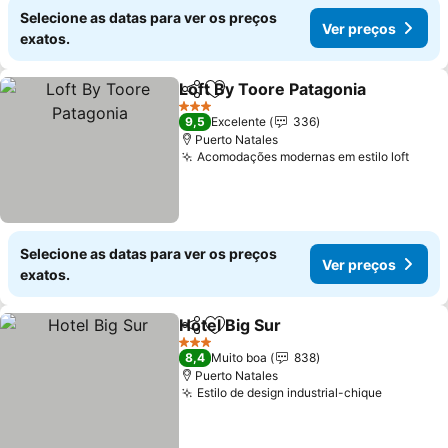
Selecione as datas para ver os preços
Ver preços
exatos.
Loft By Toore Patagonia
Partilhar
Adicionar aos favoritos
3 Estrelas
9,5
Excelente
336
Puerto Natales
Acomodações modernas em estilo loft
Selecione as datas para ver os preços
Ver preços
exatos.
Hotel Big Sur
Partilhar
Adicionar aos favoritos
3 Estrelas
8,4
Muito boa
838
Puerto Natales
Estilo de design industrial-chique