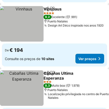
Vinnhaus
Partilhar
Adicionar aos favoritos
4 Estrelas
9,2
Excelente
991
Puerto Natales
Design Art Déco inspirado nos anos 1920
€ 194
De
Consulte os preços de
10 sites
Ver preços
Cabañas Ultima
Partilhar
Adicionar aos favoritos
Esperanza
3 Estrelas
8,3
Muito boa
1.978
Puerto Natales
Localização privilegiada no centro de Puerto
Natales