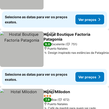
Selecione as datas para ver os preços
Ver preços
exatos.
Hostal Boutique Factoria
Partilhar
Adicionar aos favoritos
Patagonia
9,0
Excelente
751
Puerto Natales
Design inspirado nas estâncias da Patagónia
Selecione as datas para ver os preços
Ver preços
exatos.
Hotel Milodon
Partilhar
Adicionar aos favoritos
3 Estrelas
7,9
Boa
672
Puerto Natales
Café da manhã para quem sai cedo