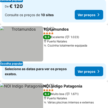
€ 120
De
Consulte os preços de
10 sites
Ver preços
Trotamundos
Partilhar
Adicionar aos favoritos
4 Estrelas
9,3
Excelente
1.023
Puerto Natales
Cozinha totalmente equipada
Escolha popular
Selecione as datas para ver os preços
Ver preços
exatos.
NOI Indigo Patagonia
Partilhar
Adicionar aos favoritos
4 Estrelas
8,2
Muito boa
1.671
Puerto Natales
Várias piscinas internas e externas