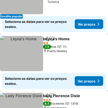
Turística
Escolha popular
Selecione as datas para ver os preços
Ver preços
exatos.
Leyna's Home
Partilhar
Adicionar aos favoritos
2 Estrelas
7,5
Boa
11
Puerto Natales
Selecione as datas para ver os preços
Ver preços
exatos.
Lady Florence Dixie
Partilhar
Adicionar aos favoritos
3 Estrelas
8,5
Excelente
1.819
Puerto Natales