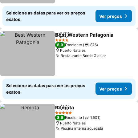
Selecione as datas para ver os preços
Ver preços
exatos.
Best Western Patagonia
Partilhar
Adicionar aos favoritos
4 Estrelas
8,9
Excelente
876
Puerto Natales
Restaurante Borde Glaciar
Selecione as datas para ver os preços
Ver preços
exatos.
Remota
Partilhar
Adicionar aos favoritos
5 Estrelas
8,6
Excelente
1.501
Puerto Natales
Piscina interna aquecida