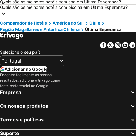
Hotéis em Roma
Hotéis em Espanha
Quais são os melhores hotéis com spa em Última Esperanza?
Quais são os melhores hotéis com piscina em Última Esperanza?
Hotéis em Centro de Portugal
Hotéis em Málaga
Hotéis em Maiorca
Hotéis em Andaluzia
Comparador de Hotéis
América do Sul
Chile
Hotéis em Minorca
Hotéis em Ibiza
Região Magallanes e Antártica Chilena
Última Esperanza
Hotéis em Ilha do Sal
Hotéis em Galiza
Hotéis em Douro
Hotéis em Costa da Luz
Facebook
Twitter
Insta
Yo
Selecione o seu país
Hotéis em Serra da Estrela
Hotéis em Região de Lisboa
Hotéis em Costa do Sol
Hotéis em Sardenha
Adicionar no Google
Hotéis em Tenerife
Hotéis em Cabo Verde
Encontre facilmente os nossos
Hotéis em São Miguel
resultados: adicione o trivago como
fonte preferencial no Google.
Empresa
Os nossos produtos
Termos e políticas
Suporte