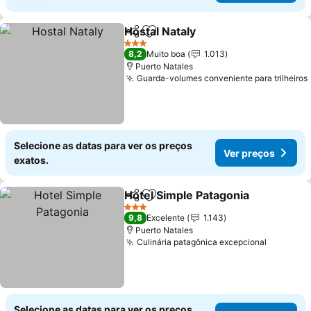
Hostal Nataly
Partilhar
Adicionar aos favoritos
3 Estrelas
8,2
Muito boa
1.013
Puerto Natales
Guarda-volumes conveniente para trilheiros
Selecione as datas para ver os preços
Ver preços
exatos.
Hotel Simple Patagonia
Partilhar
Adicionar aos favoritos
3 Estrelas
9,8
Excelente
1.143
Puerto Natales
Culinária patagônica excepcional
Selecione as datas para ver os preços