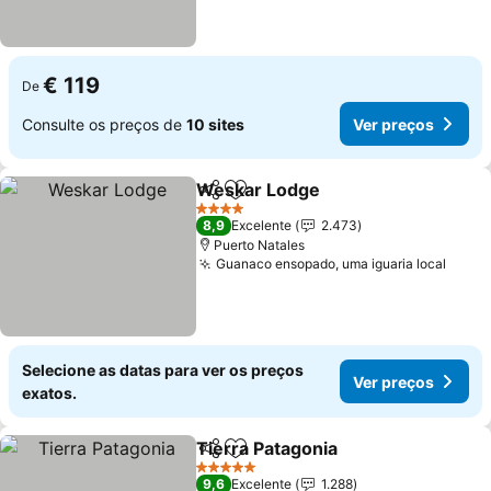
€ 119
De
Consulte os preços de
10 sites
Ver preços
Weskar Lodge
Partilhar
Adicionar aos favoritos
4 Estrelas
8,9
Excelente
2.473
Puerto Natales
Guanaco ensopado, uma iguaria local
Selecione as datas para ver os preços
Ver preços
exatos.
Tierra Patagonia
Partilhar
Adicionar aos favoritos
5 Estrelas
9,6
Excelente
1.288