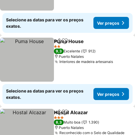
Selecione as datas para ver os preços
Ver preços
exatos.
Puma House
Partilhar
Adicionar aos favoritos
2 Estrelas
9,3
Excelente
912
Puerto Natales
Interiores de madeira artesanais
Selecione as datas para ver os preços
Ver preços
exatos.
Hostal Alcazar
Partilhar
Adicionar aos favoritos
3 Estrelas
8,3
Muito boa
1.390
Puerto Natales
Reconhecido com o Selo de Qualidade