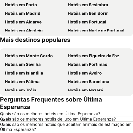
Hotéis em Porto
Hotéis em Sesimbra
Hotéis em Madrid
Hotéis em Benidorm
Hotéis em Algarve
Hotéis em Portugal
Hotéis em Alentejo
Hotéis em Norte de Portugal
Mais destinos populares
Hotéis em Madeira
Hotéis em Sul de Espanha
Hotéis em Monte Gordo
Hotéis em Figueira da Foz
Hotéis em Sevilha
Hotéis em Portimão
Hotéis em Islantilla
Hotéis em Aveiro
Hotéis em Fátima
Hotéis em Barcelona
Hotéis em Tróia
Hotéis em Nazaré
Perguntas Frequentes sobre Última
Hotéis em Évora
Hotéis em Peniche
Esperanza
Hotéis em Porto Santo
Hotéis em Isla Canela
Quais são os melhores hotéis em Última Esperanza?
Hotéis em Sangenjo
Hotéis em Vila Nova de Milfontes
Quais são os melhores hotéis de luxo em Última Esperanza?
Quais são os melhores hotéis que aceitam animais de estimação em
Hotéis em Vilamoura
Hotéis em Vigo
Última Esperanza?