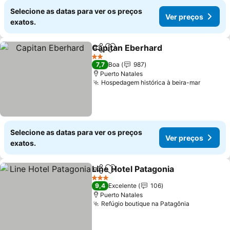
Selecione as datas para ver os preços
Ver preços
exatos.
Capitan Eberhard
Partilhar
Adicionar aos favoritos
2 Estrelas
7,7
Boa
987
Puerto Natales
Hospedagem histórica à beira-mar
Selecione as datas para ver os preços
Ver preços
exatos.
Line Hotel Patagonia
Partilhar
Adicionar aos favoritos
3 Estrelas
9,4
Excelente
106
Puerto Natales
Refúgio boutique na Patagônia