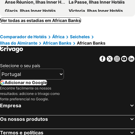
Anse Réunion, Ilhas Inner Hotéis
La Passe, Ilhas Inner Hotéis
Glacis, Ilhas Inner Hotéis
Victoria, Ilhas Inner Hotéis
Ver todas as estadias em African Banks
Comparador de Hotéis
África
Seicheles
Ilhas do Almirante
African Banks
African Banks
Facebook
Twitter
Insta
Yo
Selecione o seu país
Adicionar no Google
Encontre facilmente os nossos
resultados: adicione o trivago como
fonte preferencial no Google.
Empresa
Os nossos produtos
Termos e políticas