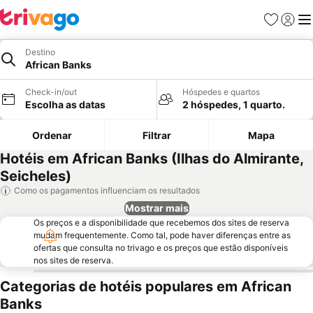
Favoritos
Iniciar
Me
Destino
African Banks
Check-in/out
Hóspedes e quartos
Escolha as datas
2 hóspedes, 1 quarto.
Ordenar
Filtrar
Mapa
Hotéis em African Banks (Ilhas do Almirante,
Seicheles)
Como os pagamentos influenciam os resultados
Mostrar mais
Os preços e a disponibilidade que recebemos dos sites de reserva
mudam frequentemente. Como tal, pode haver diferenças entre as
ofertas que consulta no trivago e os preços que estão disponíveis
nos sites de reserva.
Categorias de hotéis populares em African
Banks