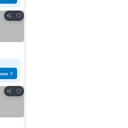
Adicionar aos favoritos
Partilhar
eços
Adicionar aos favoritos
Partilhar