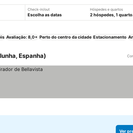
Check-in/out
Hóspedes e quartos
Escolha as datas
2 hóspedes, 1 quarto
éis
Avaliação: 8,0+
Perto do centro da cidade
Estacionamento
An
lunha, Espanha)
Com
Ver pr