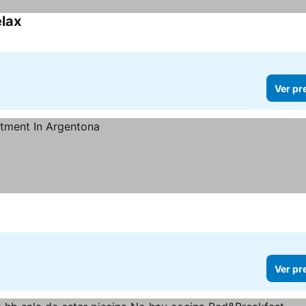
elax
Ver pr
Ver pr