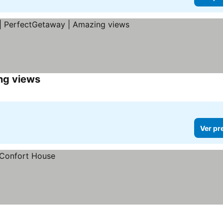
ng views
Ver pr