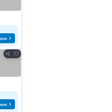
eços
Adicionar aos favoritos
Partilhar
eços