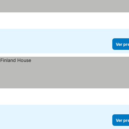
Ver pr
Ver pr