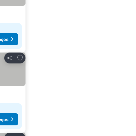
eços
Adicionar aos favoritos
Partilhar
eços