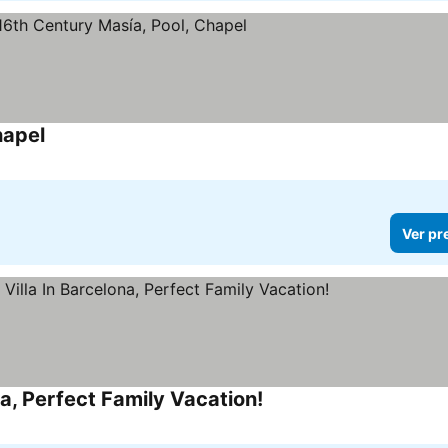
hapel
Ver pr
na, Perfect Family Vacation!