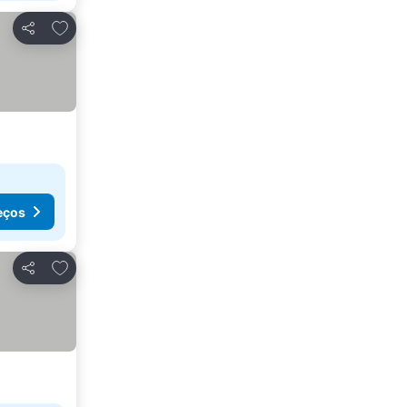
Adicionar aos favoritos
Partilhar
eços
Adicionar aos favoritos
Partilhar