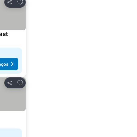
Adicionar aos favoritos
Partilhar
ast
eços
Adicionar aos favoritos
Partilhar