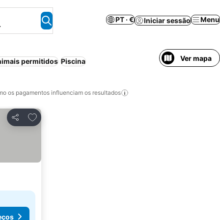
PT · €
Menu
Iniciar sessão
.
Ver mapa
imais permitidos
Piscina
o os pagamentos influenciam os resultados
Adicionar aos favoritos
Partilhar
eços