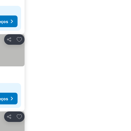
eços
Adicionar aos favoritos
Partilhar
eços
Adicionar aos favoritos
Partilhar