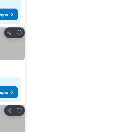
eços
Adicionar aos favoritos
Partilhar
eços
Adicionar aos favoritos
Partilhar