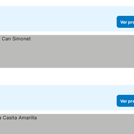
Ver pr
Ver pr