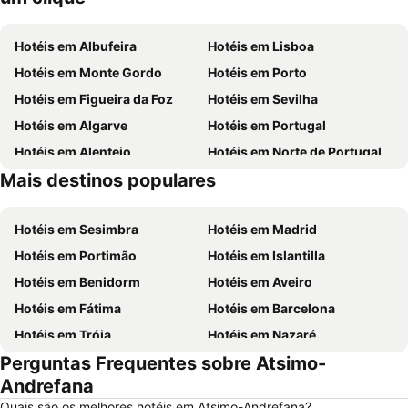
Hotéis em Albufeira
Hotéis em Lisboa
Hotéis em Monte Gordo
Hotéis em Porto
Hotéis em Figueira da Foz
Hotéis em Sevilha
Hotéis em Algarve
Hotéis em Portugal
Hotéis em Alentejo
Hotéis em Norte de Portugal
Mais destinos populares
Hotéis em Madeira
Hotéis em Espanha
Hotéis em Sesimbra
Hotéis em Madrid
Hotéis em Portimão
Hotéis em Islantilla
Hotéis em Benidorm
Hotéis em Aveiro
Hotéis em Fátima
Hotéis em Barcelona
Hotéis em Tróia
Hotéis em Nazaré
Perguntas Frequentes sobre Atsimo-
Hotéis em Évora
Hotéis em Peniche
Andrefana
Hotéis em Porto Santo
Hotéis em Isla Canela
Quais são os melhores hotéis em Atsimo-Andrefana?