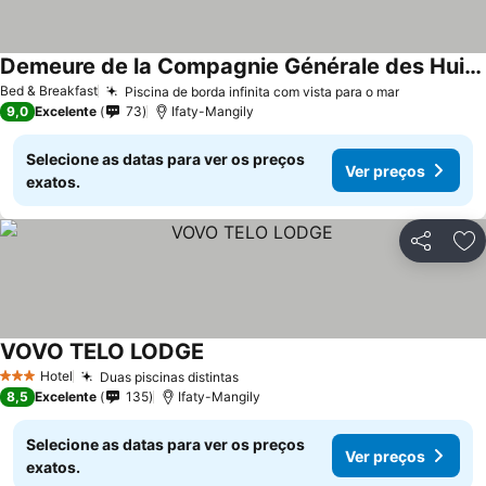
Demeure de la Compagnie Générale des Huiles Précieuses
Bed & Breakfast
Piscina de borda infinita com vista para o mar
9,0
Excelente
73
Ifaty-Mangily
Selecione as datas para ver os preços
Ver preços
exatos.
Partilhar
Ad
VOVO TELO LODGE
Hotel
Duas piscinas distintas
3 Estrelas
8,5
Excelente
135
Ifaty-Mangily
Selecione as datas para ver os preços
Ver preços
exatos.