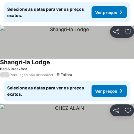
Selecione as datas para ver os preços
Ver preços
exatos.
Partilhar
Ad
Shangri-la Lodge
Bed & Breakfast
/
Toliara
Pontuação não disponível
Selecione as datas para ver os preços
Ver preços
exatos.
Partilhar
Ad