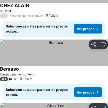
CHEZ ALAIN
Hotel
1 Estrelas
/
Toliara
Pontuação não disponível
Selecione as datas para ver os preços
Ver preços
exatos.
Partilhar
Ad
Bemaso
Casa/apartamento inteiro
6,1
12
Toliara
Selecione as datas para ver os preços
Ver preços
exatos.