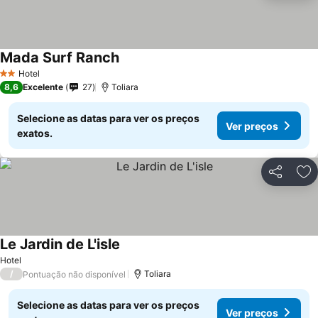
Mada Surf Ranch
Hotel
2 Estrelas
8,6
Excelente
27
Toliara
Selecione as datas para ver os preços
Ver preços
exatos.
Partilhar
Ad
Le Jardin de L'isle
Hotel
/
Toliara
Pontuação não disponível
Selecione as datas para ver os preços
Ver preços