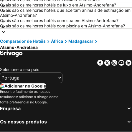
Hotéis em Sangenjo
Hotéis em Vila Nova de Milfontes
Quais são os melhores hotéis de luxo em Atsimo-Andrefana?
Quais são os melhores hotéis que aceitam animais de estimação em
Hotéis em Vilamoura
Hotéis em Vigo
Atsimo-Andrefana?
Hotéis em Roma
Hotéis em Centro de Portugal
Quais são os melhores hotéis com spa em Atsimo-Andrefana?
Quais são os melhores hotéis com piscina em Atsimo-Andrefana?
Hotéis em Sul de Espanha
Hotéis em Málaga
Hotéis em Maiorca
Hotéis em Andaluzia
Comparador de Hotéis
África
Madagascar
Hotéis em Minorca
Hotéis em Ibiza
Atsimo-Andrefana
Hotéis em Ilha do Sal
Hotéis em Galiza
Hotéis em Douro
Hotéis em Costa da Luz
Facebook
Twitter
Insta
Yo
Selecione o seu país
Hotéis em Serra da Estrela
Hotéis em Região de Lisboa
Hotéis em Costa do Sol
Hotéis em Sardenha
Adicionar no Google
Hotéis em Tenerife
Hotéis em Cabo Verde
Encontre facilmente os nossos
Hotéis em São Miguel
Hotéis em Madrid
resultados: adicione o trivago como
fonte preferencial no Google.
Empresa
Os nossos produtos