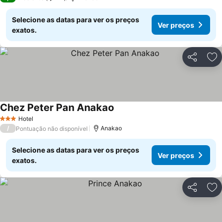
Selecione as datas para ver os preços
Ver preços
exatos.
Partilhar
Ad
Chez Peter Pan Anakao
Hotel
3 Estrelas
/
Anakao
Pontuação não disponível
Selecione as datas para ver os preços
Ver preços
exatos.
Partilhar
Ad