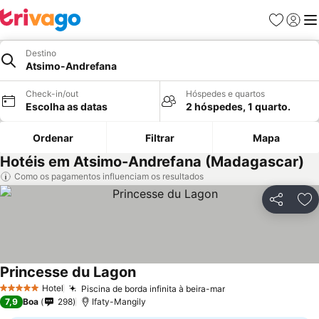
Favoritos
Iniciar
Me
Destino
Atsimo-Andrefana
Check-in/out
Hóspedes e quartos
Escolha as datas
2 hóspedes, 1 quarto.
Ordenar
Filtrar
Mapa
Hotéis em Atsimo-Andrefana (Madagascar)
Como os pagamentos influenciam os resultados
Partilhar
Ad
Princesse du Lagon
Hotel
Piscina de borda infinita à beira-mar
5 Estrelas
7,9
Boa
298
Ifaty-Mangily