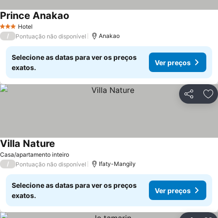
Prince Anakao
Hotel
3 Estrelas
/
Anakao
Pontuação não disponível
Selecione as datas para ver os preços
Ver preços
exatos.
Partilhar
Ad
Villa Nature
Casa/apartamento inteiro
/
Ifaty-Mangily
Pontuação não disponível
Selecione as datas para ver os preços
Ver preços
exatos.