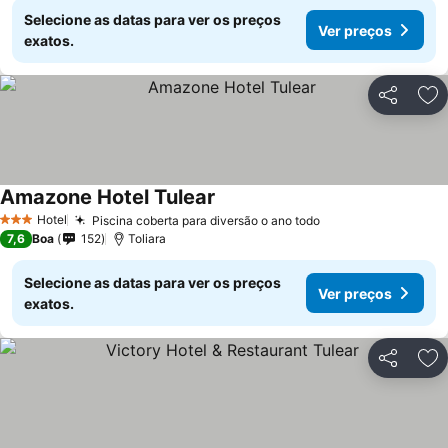
Selecione as datas para ver os preços
Ver preços
exatos.
Partilhar
Ad
Amazone Hotel Tulear
Hotel
Piscina coberta para diversão o ano todo
3 Estrelas
7,6
Boa
152
Toliara
Selecione as datas para ver os preços
Ver preços
exatos.
Partilhar
Ad