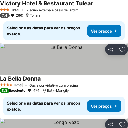
Victory Hotel & Restaurant Tulear
Hotel
Piscina externa e oásis de jardim
3 Estrelas
7,4
286
Toliara
Selecione as datas para ver os preços
Ver preços
exatos.
Partilhar
Ad
La Bella Donna
Hotel
Oásis convidativo com piscina
4 Estrelas
8,8
Excelente
474
Ifaty-Mangily
Selecione as datas para ver os preços
Ver preços
exatos.
Partilhar
Ad