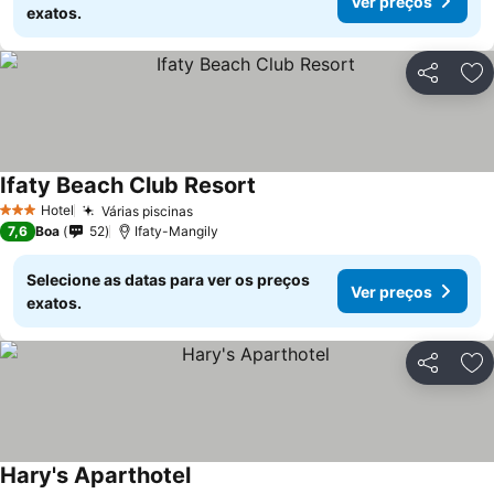
Ver preços
exatos.
Partilhar
Ad
Ifaty Beach Club Resort
Hotel
Várias piscinas
3 Estrelas
7,6
Boa
52
Ifaty-Mangily
Selecione as datas para ver os preços
Ver preços
exatos.
Partilhar
Ad
Hary's Aparthotel