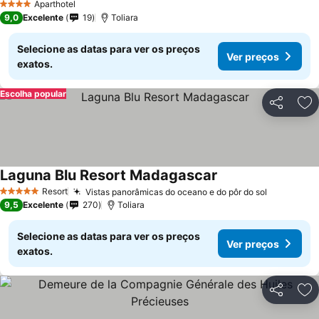
Aparthotel
4 Estrelas
9,0
Excelente
19
Toliara
Selecione as datas para ver os preços
Ver preços
exatos.
Escolha popular
Partilhar
Ad
Laguna Blu Resort Madagascar
Resort
Vistas panorâmicas do oceano e do pôr do sol
5 Estrelas
9,5
Excelente
270
Toliara
Selecione as datas para ver os preços
Ver preços
exatos.
Partilhar
Ad