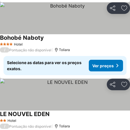
Partilhar
Ad
Bohobé Naboty
Hotel
4 Estrelas
/
Toliara
Pontuação não disponível
Selecione as datas para ver os preços
Ver preços
exatos.
Partilhar
Ad
LE NOUVEL EDEN
Hotel
2 Estrelas
/
Toliara
Pontuação não disponível