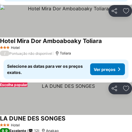
Partilhar
Ad
Hotel Mira Dor Amboaboaky Toliara
Hotel
3 Estrelas
/
Toliara
Pontuação não disponível
Selecione as datas para ver os preços
Ver preços
exatos.
Escolha popular
Partilhar
Ad
LA DUNE DES SONGES
Hotel
3 Estrelas
9,9
Excelente
12
Anakao