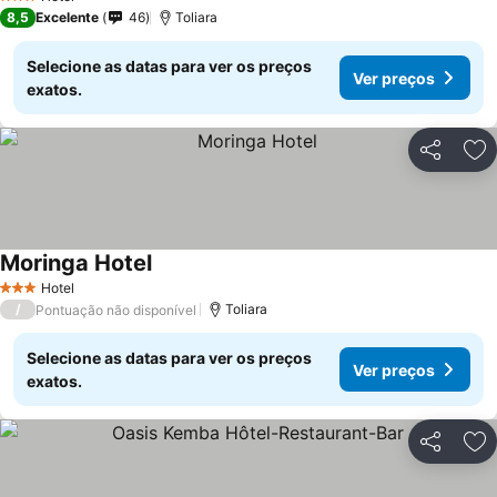
3 Estrelas
8,5
Excelente
46
Toliara
Selecione as datas para ver os preços
Ver preços
exatos.
Partilhar
Ad
Moringa Hotel
Hotel
3 Estrelas
/
Toliara
Pontuação não disponível
Selecione as datas para ver os preços
Ver preços
exatos.
Partilhar
Ad