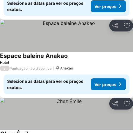
Selecione as datas para ver os preços
Ver preços
exatos.
Partilhar
Ad
Espace baleine Anakao
Hotel
/
Anakao
Pontuação não disponível
Selecione as datas para ver os preços
Ver preços
exatos.
Partilhar
Ad