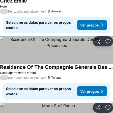
Chez Émile
Hotel
/
Anakao
Pontuação não disponível
Selecione as datas para ver os preços
Ver preços
exatos.
Partilhar
Ad
Residence Of The Compagnie Générale Des Huiles Précieuses
Casa/apartamento inteiro
/
Toliara
Pontuação não disponível
Selecione as datas para ver os preços
Ver preços
exatos.
Partilhar
Ad