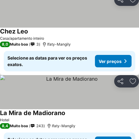
Partilhar
Ad
Chez Leo
Casa/apartamento inteiro
8,0
Muito boa
3
Ifaty-Mangily
Selecione as datas para ver os preços
Ver preços
exatos.
Partilhar
Ad
La Mira de Madiorano
Hotel
8,4
Muito boa
243
Ifaty-Mangily