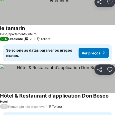
Partilhar
Ad
le tamarin
Casa/apartamento inteiro
9,4
Excelente
20
Toliara
Selecione as datas para ver os preços
Ver preços
exatos.
Partilhar
Ad
Hôtel & Restaurant d'application Don Bosco
Hotel
/
Toliara
Pontuação não disponível