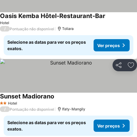
Oasis Kemba Hôtel-Restaurant-Bar
Hotel
/
Toliara
Pontuação não disponível
Selecione as datas para ver os preços
Ver preços
exatos.
Partilhar
Ad
Sunset Madiorano
Hotel
2 Estrelas
/
Ifaty-Mangily
Pontuação não disponível
Selecione as datas para ver os preços
Ver preços
exatos.