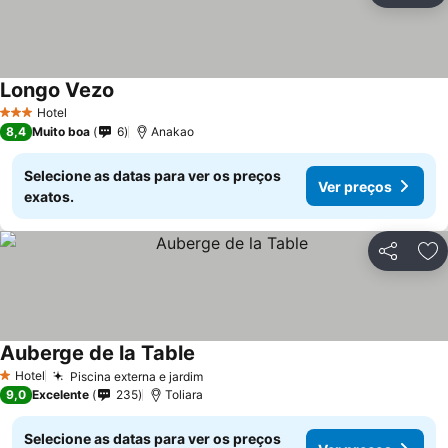
Longo Vezo
Hotel
3 Estrelas
8,4
Muito boa
6
Anakao
Selecione as datas para ver os preços
Ver preços
exatos.
Partilhar
Ad
Auberge de la Table
Hotel
Piscina externa e jardim
1 Estrelas
9,0
Excelente
235
Toliara
Selecione as datas para ver os preços