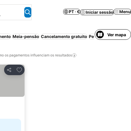
PT · €
Menu
Iniciar sessão
.
Ver mapa
mento
Meia-pensão
Cancelamento gratuito
Pensão completa
o os pagamentos influenciam os resultados
Adicionar aos favoritos
Partilhar