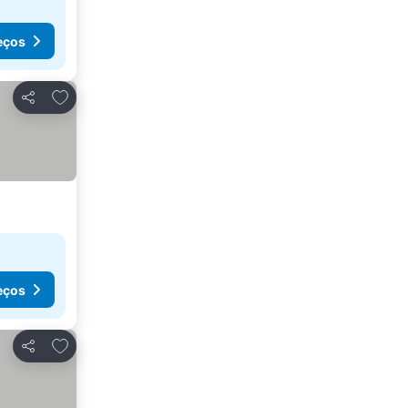
eços
Adicionar aos favoritos
Partilhar
eços
Adicionar aos favoritos
Partilhar