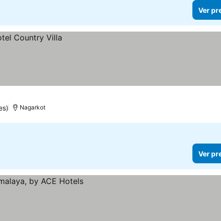
Ver pr
es)
Nagarkot
Ver pr