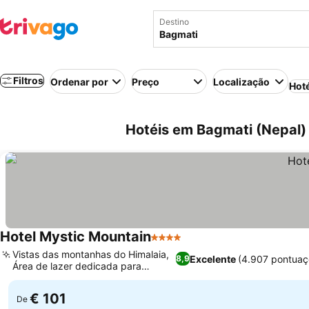
Destino
Filtros
Ordenar por
Preço
Localização
Hot
Hotéis em Bagmati (Nepal)
Hotel Mystic Mountain
4 Estrelas
Vistas das montanhas do Himalaia,
Excelente
(4.907 pontuaç
8,9
Área de lazer dedicada para
crianças
€ 101
De