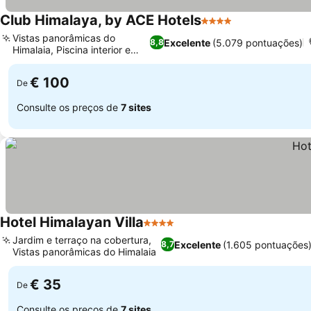
Club Himalaya, by ACE Hotels
4 Estrelas
Vistas panorâmicas do
Excelente
(5.079 pontuações)
8,8
Himalaia, Piscina interior e
jacuzzi
€ 100
De
Consulte os preços de
7 sites
Hotel Himalayan Villa
4 Estrelas
Jardim e terraço na cobertura,
Excelente
(1.605 pontuações
8,7
Vistas panorâmicas do Himalaia
€ 35
De
Consulte os preços de
7 sites