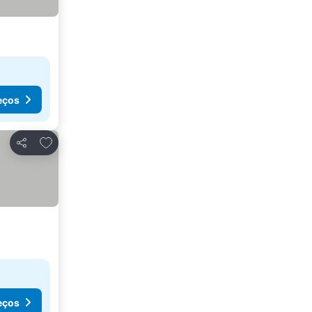
eços
Adicionar aos favoritos
Partilhar
eços