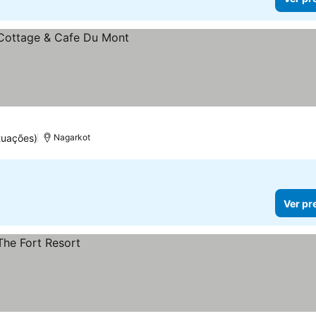
tuações)
Nagarkot
Ver pr