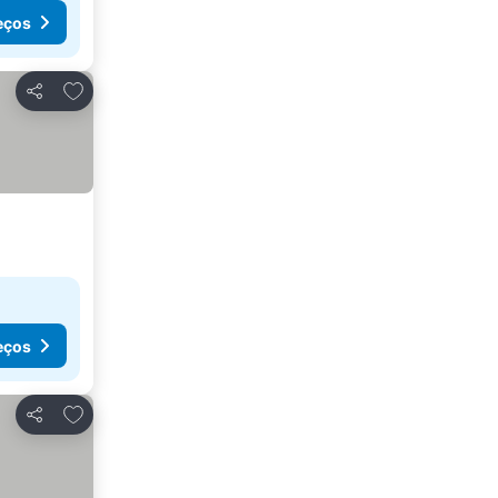
eços
Adicionar aos favoritos
Partilhar
eços
Adicionar aos favoritos
Partilhar