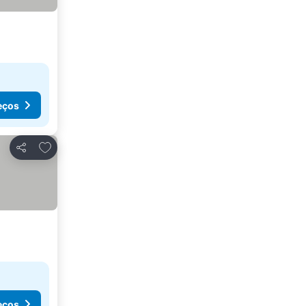
eços
Adicionar aos favoritos
Partilhar
eços