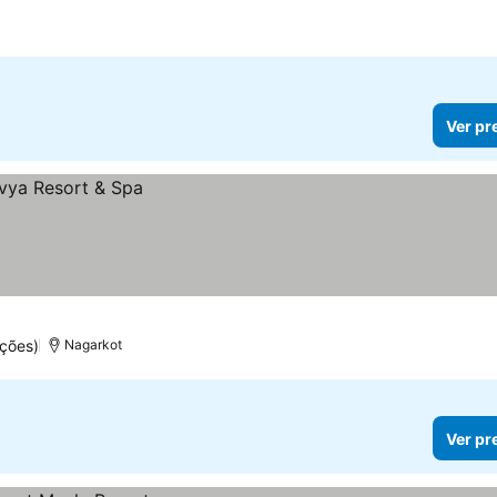
Ver pr
ções)
Nagarkot
Ver pr