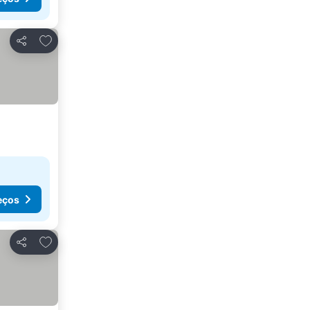
Adicionar aos favoritos
Partilhar
eços
Adicionar aos favoritos
Partilhar