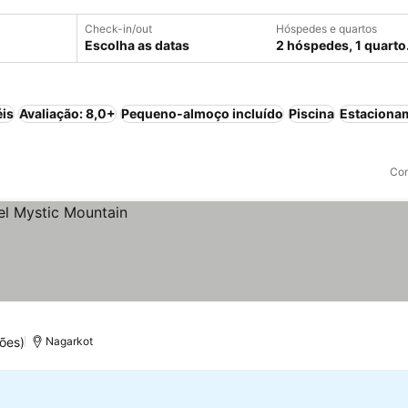
Check-in/out
Hóspedes e quartos
Escolha as datas
2 hóspedes, 1 quarto
éis
Avaliação: 8,0+
Pequeno-almoço incluído
Piscina
Estaciona
Com
ões)
Nagarkot