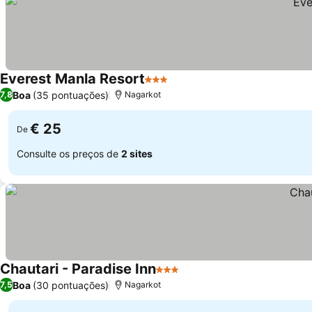
Everest Manla Resort
3 Estrelas
Boa
(35 pontuações)
7,8
Nagarkot
€ 25
De
Consulte os preços de
2 sites
Chautari - Paradise Inn
3 Estrelas
Boa
(30 pontuações)
7,5
Nagarkot