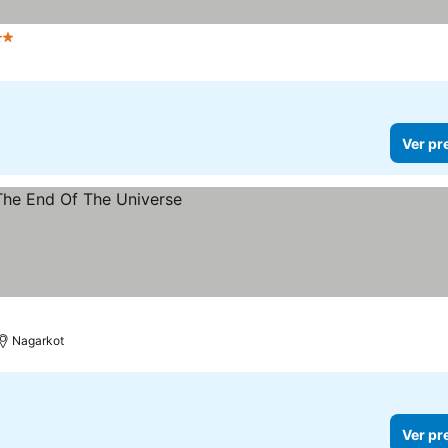
Estrelas
Ver pr
Nagarkot
Ver pr