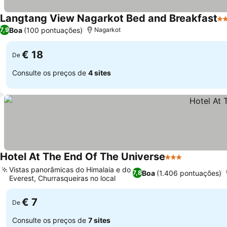
Langtang View Nagarkot Bed and Breakfast
3 
Boa
(100 pontuações)
7,9
Nagarkot
€ 18
De
Consulte os preços de
4 sites
Hotel At The End Of The Universe
3 Estrelas
Vistas panorâmicas do Himalaia e do
Boa
(1.406 pontuações)
7,8
Everest, Churrasqueiras no local
€ 7
De
Consulte os preços de
7 sites