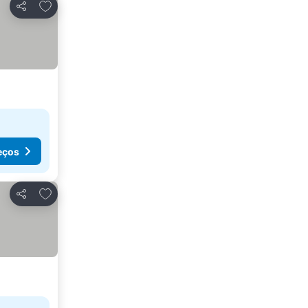
Adicionar aos favoritos
Partilhar
eços
Adicionar aos favoritos
Partilhar