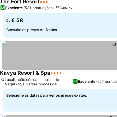
The Fort Resort
3 Estrelas
Excelente
(531 pontuações)
8,9
Nagarkot
€ 58
De
Consulte os preços de
3 sites
Kavya Resort & Spa
4 Estrelas
Localização cênica na colina de
Excelente
(227 pontua
9,2
Nagarkot, Diversas opções de
refeições no local
Selecione as datas para ver os preços exatos.