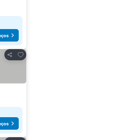
eços
Adicionar aos favoritos
Partilhar
eços