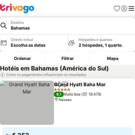
Favoritos
Iniciar
Me
Destino
Bahamas
Check-in/out
Hóspedes e quartos
Escolha as datas
2 hóspedes, 1 quarto.
Ordenar
Filtrar
Mapa
Hotéis em Bahamas (América do Sul)
Como os pagamentos influenciam os resultados
Grand Hyatt Baha Mar
Partilhar
Adicionar aos favoritos
5 Estrelas
8,1
Muito boa
18.479
Nassau