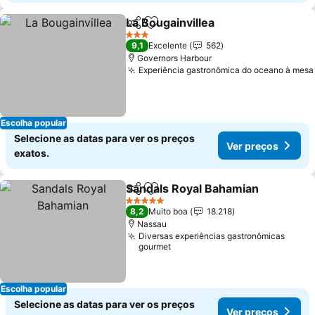
La Bougainvillea
Partilhar
Adicionar aos favoritos
3 Estrelas
9,1
Excelente
562
Governors Harbour
Experiência gastronômica do oceano à mesa
Escolha popular
Selecione as datas para ver os preços
Ver preços
exatos.
Sandals Royal Bahamian
Partilhar
Adicionar aos favoritos
5 Estrelas
8,2
Muito boa
18.218
Nassau
Diversas experiências gastronômicas
gourmet
Escolha popular
Selecione as datas para ver os preços
Ver preços