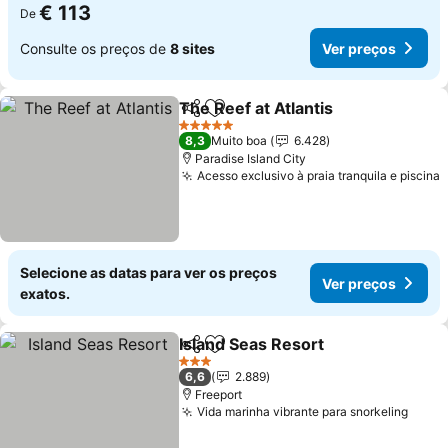
€ 113
De
Consulte os preços de
8 sites
Ver preços
The Reef at Atlantis
Partilhar
Adicionar aos favoritos
5 Estrelas
8,3
Muito boa
6.428
Paradise Island City
Acesso exclusivo à praia tranquila e piscina
Selecione as datas para ver os preços
Ver preços
exatos.
Island Seas Resort
Partilhar
Adicionar aos favoritos
3 Estrelas
6,6
2.889
Freeport
Vida marinha vibrante para snorkeling