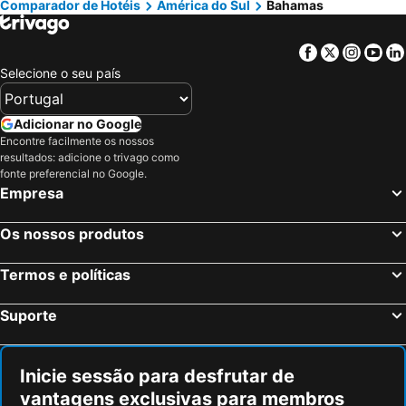
Hotéis em Black Sound Point
Comparador de Hotéis
América do Sul
Bahamas
Hotéis em Costa de Almería
Hotéis em Região de Viana do Castelo
Facebook
Twitter
Insta
Yo
Selecione o seu país
Adicionar no Google
Encontre facilmente os nossos
resultados: adicione o trivago como
fonte preferencial no Google.
Empresa
Os nossos produtos
Termos e políticas
Suporte
Inicie sessão para desfrutar de
vantagens exclusivas para membros