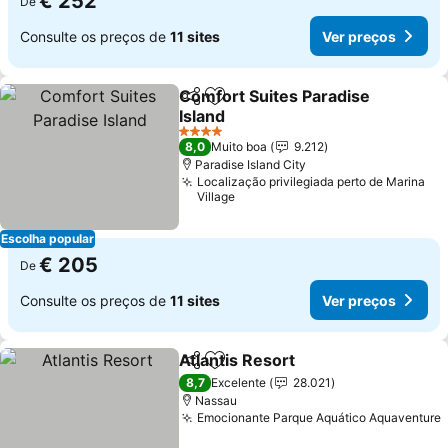
€ 252
De
Consulte os preços de
11 sites
Ver preços
Comfort Suites Paradise
Partilhar
Adicionar aos favoritos
Island
4 Estrelas
8,0
Muito boa
9.212
Paradise Island City
Localização privilegiada perto de Marina
Village
Escolha popular
€ 205
De
Consulte os preços de
11 sites
Ver preços
Atlantis Resort
Partilhar
Adicionar aos favoritos
8,7
Excelente
28.021
Nassau
Emocionante Parque Aquático Aquaventure