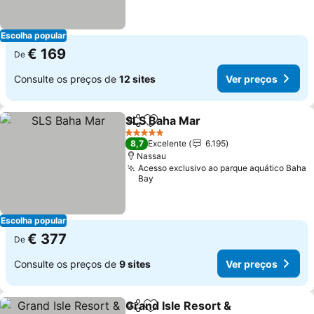
Escolha popular
€ 169
De
Consulte os preços de
12 sites
Ver preços
SLS Baha Mar
Partilhar
Adicionar aos favoritos
5 Estrelas
8,7
Excelente
6.195
Nassau
Acesso exclusivo ao parque aquático Baha
Bay
Escolha popular
€ 377
De
Consulte os preços de
9 sites
Ver preços
Grand Isle Resort &
Partilhar
Adicionar aos favoritos