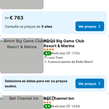
€ 763
De
Consulte os preços de
5 sites
Ver preços
Bimini Big Game Club
Partilhar
Adicionar aos favoritos
Resort & Marina
4 Estrelas
8,1
Muito boa
1.723
Louis Town
A poucos passos da Radio Beach
Selecione as datas para ver os preços
Ver preços
exatos.
Bell Channel Inn
Partilhar
Adicionar aos favoritos
3 Estrelas
8,4
Muito boa
1.045