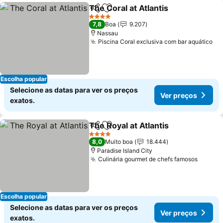
The Coral at Atlantis
Partilhar
Adicionar aos favoritos
4 Estrelas
7,8
Boa
9.207
Nassau
Piscina Coral exclusiva com bar aquático
Escolha popular
Selecione as datas para ver os preços
Ver preços
exatos.
The Royal at Atlantis
Partilhar
Adicionar aos favoritos
4 Estrelas
8,0
Muito boa
18.444
Paradise Island City
Culinária gourmet de chefs famosos
Escolha popular
Selecione as datas para ver os preços
Ver preços
exatos.