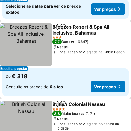
Selecione as datas para ver os preços
Ver preços
exatos.
Breezes Resort & Spa All
Partilhar
Adicionar aos favoritos
Inclusive, Bahamas
3 Estrelas
7,7
Boa
16.847
Nassau
Localização privilegiada na Cable Beach
Escolha popular
€ 318
De
Consulte os preços de
6 sites
Ver preços
British Colonial Nassau
Partilhar
Adicionar aos favoritos
4 Estrelas
8,3
Muito boa
7.171
Nassau
Localização privilegiada no centro da
cidade