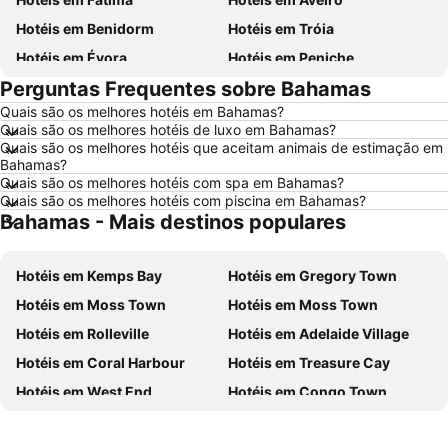
Hotéis em Benidorm
Hotéis em Tróia
Hotéis em Évora
Hotéis em Peniche
Perguntas Frequentes sobre Bahamas
Hotéis em Porto Santo
Hotéis em Barcelona
Quais são os melhores hotéis em Bahamas?
Hotéis em Sangenjo
Hotéis em Nazaré
Quais são os melhores hotéis de luxo em Bahamas?
Hotéis em Vigo
Hotéis em Vila Nova de Milfontes
Quais são os melhores hotéis que aceitam animais de estimação em
Bahamas?
Hotéis em Isla Canela
Hotéis em Roma
Quais são os melhores hotéis com spa em Bahamas?
Quais são os melhores hotéis com piscina em Bahamas?
Hotéis em Vilamoura
Hotéis em Centro de Portugal
Bahamas - Mais destinos populares
Hotéis em Sul de Espanha
Hotéis em Málaga
Hotéis em Minorca
Hotéis em Galiza
Hotéis em Kemps Bay
Hotéis em Gregory Town
Hotéis em Andaluzia
Hotéis em Maiorca
Hotéis em Moss Town
Hotéis em Moss Town
Hotéis em Douro
Hotéis em Ilha do Sal
Hotéis em Rolleville
Hotéis em Adelaide Village
Hotéis em Ibiza
Hotéis em Região de Lisboa
Hotéis em Coral Harbour
Hotéis em Treasure Cay
Hotéis em Serra da Estrela
Hotéis em Tenerife
Hotéis em West End
Hotéis em Congo Town
Hotéis em Costa da Luz
Hotéis em São Miguel
Hotéis em Cat Island
Hotéis em Sandy Point
Hotéis em Gran Canaria
Hotéis em Malta