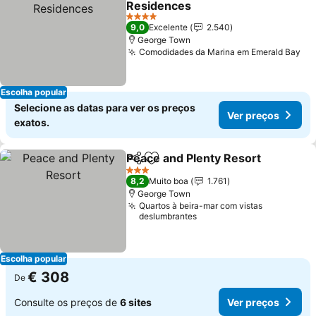
Residences
4 Estrelas
9,0
Excelente
2.540
George Town
Comodidades da Marina em Emerald Bay
Escolha popular
Selecione as datas para ver os preços
Ver preços
exatos.
Peace and Plenty Resort
Partilhar
Adicionar aos favoritos
3 Estrelas
8,2
Muito boa
1.761
George Town
Quartos à beira-mar com vistas
deslumbrantes
Escolha popular
€ 308
De
Consulte os preços de
6 sites
Ver preços