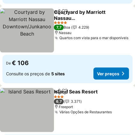
Courtyard by Marriott
Partilhar
Adicionar aos favoritos
Nassau
Downtown/Junkanoo
4 Estrelas
7,7
Boa
4.229
Beach
Nassau
Quartos com vista para o mar disponíveis
€ 106
De
Consulte os preços de
5 sites
Ver preços
Island Seas Resort
Partilhar
Adicionar aos favoritos
3 Estrelas
6,7
3.371
Freeport
Várias Opções de Restaurantes