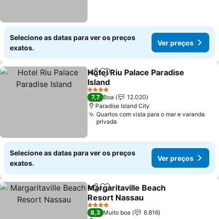
Selecione as datas para ver os preços
Ver preços
exatos.
Hotel Riu Palace Paradise
Partilhar
Adicionar aos favoritos
Island
4 Estrelas
7,7
Boa
12.020
Paradise Island City
Quartos com vista para o mar e varanda
privada
Selecione as datas para ver os preços
Ver preços
exatos.
Margaritaville Beach
Partilhar
Adicionar aos favoritos
Resort Nassau
4 Estrelas
8,3
Muito boa
6.816