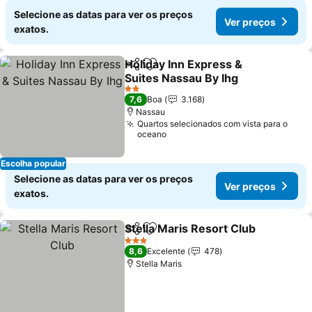
Selecione as datas para ver os preços
Ver preços
exatos.
Holiday Inn Express &
Partilhar
Adicionar aos favoritos
Suites Nassau By Ihg
2 Estrelas
7,6
Boa
3.168
Nassau
Quartos selecionados com vista para o
oceano
Escolha popular
Selecione as datas para ver os preços
Ver preços
exatos.
Stella Maris Resort Club
Partilhar
Adicionar aos favoritos
3 Estrelas
8,6
Excelente
478
Stella Maris