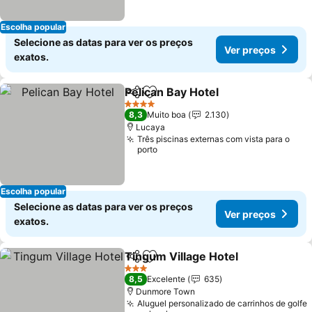
Escolha popular
Selecione as datas para ver os preços
Ver preços
exatos.
Pelican Bay Hotel
Partilhar
Adicionar aos favoritos
4 Estrelas
8,3
Muito boa
2.130
Lucaya
Três piscinas externas com vista para o
porto
Escolha popular
Selecione as datas para ver os preços
Ver preços
exatos.
Tingum Village Hotel
Partilhar
Adicionar aos favoritos
3 Estrelas
8,5
Excelente
635
Dunmore Town
Aluguel personalizado de carrinhos de golfe