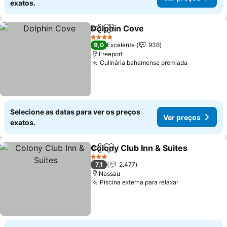
exatos.
Dolphin Cove
Partilhar
Adicionar aos favoritos
4 Estrelas
9,0
Excelente
936
Freeport
Culinária bahamense premiada
Selecione as datas para ver os preços
Ver preços
exatos.
Colony Club Inn & Suites
Partilhar
Adicionar aos favoritos
3 Estrelas
7,1
2.477
Nassau
Piscina externa para relaxar