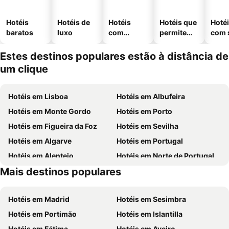
Hotéis
Hotéis de
Hotéis
Hotéis que
Hoté
baratos
luxo
com
permitem
com 
piscinas
animais
Estes destinos populares estão à distância de
um clique
Hotéis em Lisboa
Hotéis em Albufeira
Hotéis em Monte Gordo
Hotéis em Porto
Hotéis em Figueira da Foz
Hotéis em Sevilha
Hotéis em Algarve
Hotéis em Portugal
Hotéis em Alentejo
Hotéis em Norte de Portugal
Mais destinos populares
Hotéis em Madeira
Hotéis em Espanha
Hotéis em Madrid
Hotéis em Sesimbra
Hotéis em Portimão
Hotéis em Islantilla
Hotéis em Fátima
Hotéis em Aveiro