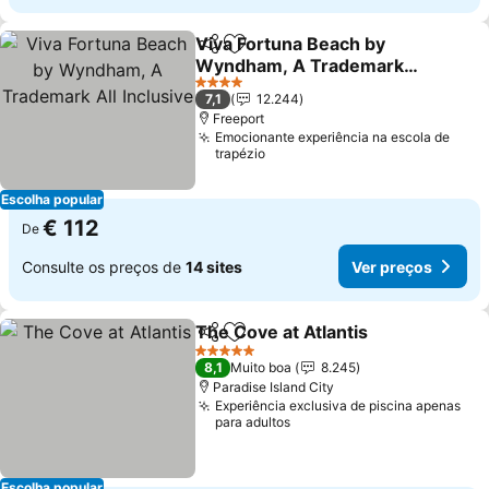
Viva Fortuna Beach by
Partilhar
Adicionar aos favoritos
Wyndham, A Trademark
All Inclusive
4 Estrelas
7,1
12.244
Freeport
Emocionante experiência na escola de
trapézio
Escolha popular
€ 112
De
Consulte os preços de
14 sites
Ver preços
The Cove at Atlantis
Partilhar
Adicionar aos favoritos
5 Estrelas
8,1
Muito boa
8.245
Paradise Island City
Experiência exclusiva de piscina apenas
para adultos
Escolha popular