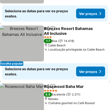
Selecione as datas para ver os preços
Ver preços
exatos.
Breezes Resort Bahamas
Partilhar
Adicionar aos favoritos
All Inclusive
3 Estrelas
7,7
Boa
14.418
Cable Beach
Localização privilegiada na Cable Beach
Escolha popular
Selecione as datas para ver os preços
Ver preços
exatos.
Rosewood Baha Mar
Partilhar
Adicionar aos favoritos
5 Estrelas
8,9
Excelente
2.311
Nassau
Culinária gourmet no Café Boulud