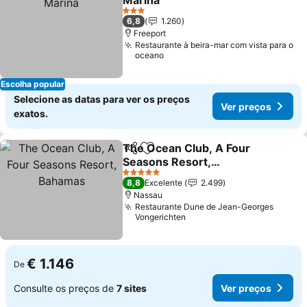
Marina
3 Estrelas
6,8
1.260
Freeport
Restaurante à beira-mar com vista para o
oceano
Escolha popular
Selecione as datas para ver os preços
Ver preços
exatos.
The Ocean Club, A Four
Partilhar
Adicionar aos favoritos
Seasons Resort,
Bahamas
5 Estrelas
8,8
Excelente
2.499
Nassau
Restaurante Dune de Jean-Georges
Vongerichten
€ 1.146
De
Consulte os preços de
7 sites
Ver preços