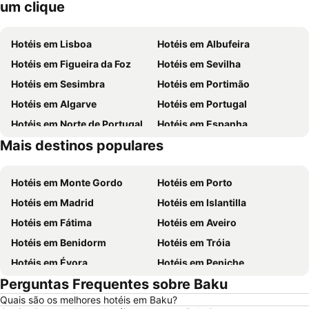
um clique
Hotéis em Lisboa
Hotéis em Albufeira
Hotéis em Figueira da Foz
Hotéis em Sevilha
Hotéis em Sesimbra
Hotéis em Portimão
Hotéis em Algarve
Hotéis em Portugal
Hotéis em Norte de Portugal
Hotéis em Espanha
Mais destinos populares
Hotéis em Centro de Portugal
Hotéis em Málaga
Hotéis em Monte Gordo
Hotéis em Porto
Hotéis em Madrid
Hotéis em Islantilla
Hotéis em Fátima
Hotéis em Aveiro
Hotéis em Benidorm
Hotéis em Tróia
Hotéis em Évora
Hotéis em Peniche
Perguntas Frequentes sobre Baku
Hotéis em Porto Santo
Hotéis em Barcelona
Quais são os melhores hotéis em Baku?
Hotéis em Sangenjo
Hotéis em Nazaré