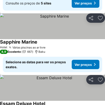
Consulte os preços de
5 sites
Ver preços
Partilhar
Ad
Sapphire Marine
Ver preços
Hotel
Várias piscinas ao ar livre
Ver preços
8,9
Excelente
667
Baku
Selecione as datas para ver os preços
Ver preços
exatos.
Partilhar
Ad
Essam Deluxe Hotel