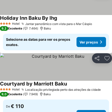
Holiday Inn Baku By Ihg
Ver preços
Hotel
Jantar panorâmico com vista para o Mar Cáspio
Ver preço
4 Estrelas
9,2
Excelente
7.464
Baku
Selecione as datas para ver os preços
Ver preços
exatos.
Partilhar
Ad
Courtyard by Marriott Baku
Ver preços
Hotel
Localização privilegiada perto das atrações da cidade
Ver p
4 Estrelas
9,0
Excelente
7.949
Baku
€ 110
De