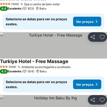
Ver preços
Hotel
Spa e centro de bem-estar
Ver preços
4 Estrelas
8,6
Excelente
823
Baku
Selecione as datas para ver os preços
Ver preços
exatos.
Partilhar
Ad
Turkiye Hotel - Free Massage
Ver preços
Hotel
Ambiente aconchegante e acolhedor
Ver preços
3 Estrelas
9,0
Excelente
504
Baku
Selecione as datas para ver os preços
Ver preços
exatos.
Partilhar
Ad