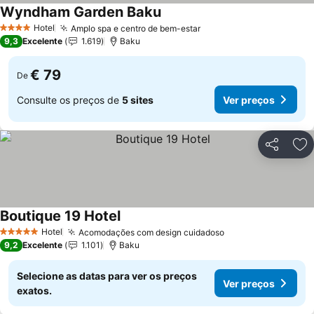
Wyndham Garden Baku
Ver preços
Hotel
Amplo spa e centro de bem-estar
Ver preços
4 Estrelas
9,3
Excelente
1.619
Baku
€ 79
De
Consulte os preços de
5 sites
Ver preços
Partilhar
Ad
Boutique 19 Hotel
Ver preços
Hotel
Acomodações com design cuidadoso
Ver preços
5 Estrelas
9,2
Excelente
1.101
Baku
Selecione as datas para ver os preços
Ver preços
exatos.