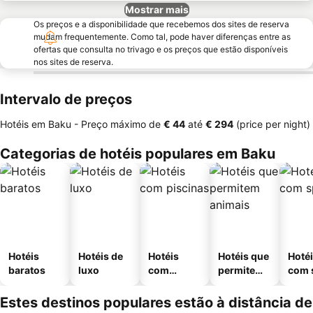
Mostrar mais
Os preços e a disponibilidade que recebemos dos sites de reserva
mudam frequentemente. Como tal, pode haver diferenças entre as
ofertas que consulta no trivago e os preços que estão disponíveis
nos sites de reserva.
Intervalo de preços
Hotéis em Baku -
Preço máximo
de
‎€ 44
até
‎€ 294
(price per night)
Categorias de hotéis populares em Baku
Hotéis
Hotéis de
Hotéis
Hotéis que
Hoté
baratos
luxo
com
permitem
com 
piscinas
animais
Estes destinos populares estão à distância de