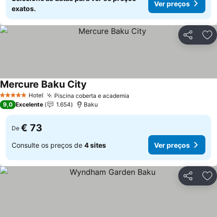
Ver preços
exatos.
Partilhar
Ad
Mercure Baku City
Ver preços
Hotel
Piscina coberta e academia
Ver preços
5 Estrelas
9,0
Excelente
1.654
Baku
€ 73
De
Consulte os preços de
4 sites
Ver preços
Partilhar
Ad