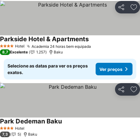
Partilhar
Ad
Parkside Hotel & Apartments
Ver preços
Hotel
Academia 24 horas bem equipada
Ver preços
4 Estrelas
8,7
Excelente
1.257
Baku
Selecione as datas para ver os preços
Ver preços
exatos.
Partilhar
Ad
Park Dedeman Baku
Ver preços
Hotel
4 Estrelas
7,3
5
Baku