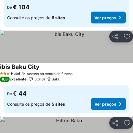
€ 104
De
Consulte os preços de
8 sites
Ver preços
Partilhar
Ad
ibis Baku City
Ver preços
Hotel
Acesso ao centro de fitness
Ver preços
3 Estrelas
8,8
Excelente
3.618
Baku
€ 44
De
Consulte os preços de
5 sites
Ver preços
Partilhar
Ad