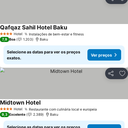
Partilhar
Ad
Qafqaz Sahil Hotel Baku
Ver preços
Hotel
Instalações de bem-estar e fitness
Ver preços
4 Estrelas
7,9
Boa
1.203
Baku
Selecione as datas para ver os preços
Ver preços
exatos.
Partilhar
Ad
Midtown Hotel
Ver preços
Hotel
Restaurante com culinária local e europeia
Ver preços
4 Estrelas
9,3
Excelente
2.389
Baku
Selecione as datas para ver os preços