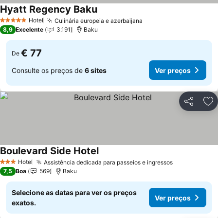
Hyatt Regency Baku
Ver preços
Hotel
Culinária europeia e azerbaijana
Ver preços
5 Estrelas
8,9
Excelente
3.191
Baku
€ 77
De
Consulte os preços de
6 sites
Ver preços
Partilhar
Ad
Boulevard Side Hotel
Ver preços
Hotel
Assistência dedicada para passeios e ingressos
Ver preços
3 Estrelas
7,5
Boa
569
Baku
Selecione as datas para ver os preços
Ver preços
exatos.