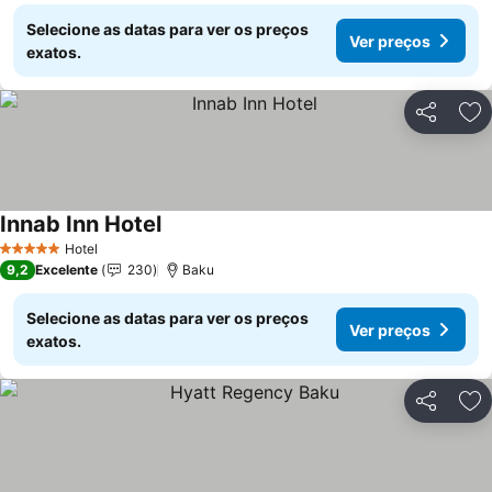
Selecione as datas para ver os preços
Ver preços
exatos.
Partilhar
Ad
Innab Inn Hotel
Ver preços
Hotel
5 Estrelas
9,2
Excelente
230
Baku
Selecione as datas para ver os preços
Ver preços
exatos.
Partilhar
Ad