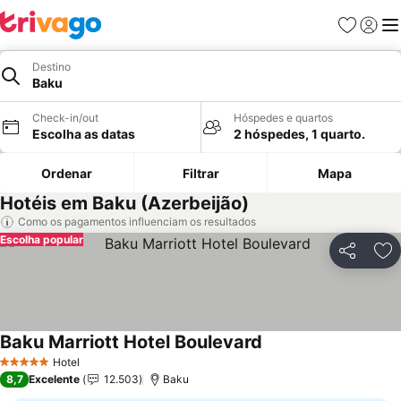
Favoritos
Iniciar
Me
Destino
Baku
Check-in/out
Hóspedes e quartos
Escolha as datas
2 hóspedes, 1 quarto.
Ordenar
Filtrar
Mapa
Hotéis em Baku (Azerbeijão)
Como os pagamentos influenciam os resultados
Escolha popular
Partilhar
Ad
Baku Marriott Hotel Boulevard
Ver preços
Hotel
5 Estrelas
8,7
Excelente
12.503
Baku