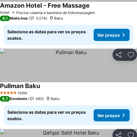
Amazon Hotel - Free Massage
Ver preços
Hotel
Piscina coberta e banheira de hidromassagem
Ver preços
8,1
Muito boa
3.074
Baku
Selecione as datas para ver os preços
Ver preços
exatos.
Partilhar
Ad
Pullman Baku
Ver preços
Hotel
5 Estrelas
8,7
Excelente
483
Baku
Selecione as datas para ver os preços
Ver preços
exatos.