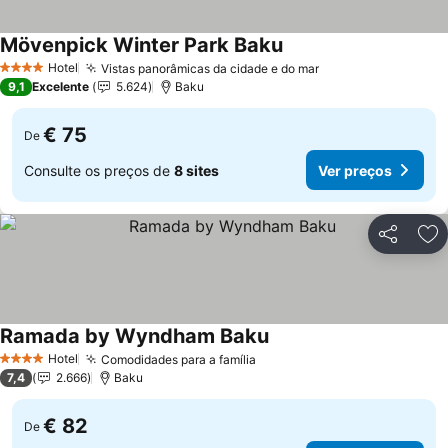
Mövenpick Winter Park Baku
Ver preços
Hotel
Vistas panorâmicas da cidade e do mar
Ver preços
4 Estrelas
9,1
Excelente
5.624
Baku
€ 75
De
Consulte os preços de
8 sites
Ver preços
Partilhar
Ad
Ramada by Wyndham Baku
Ver preços
Hotel
Comodidades para a família
Ver preços
4 Estrelas
7,4
2.666
Baku
€ 82
De