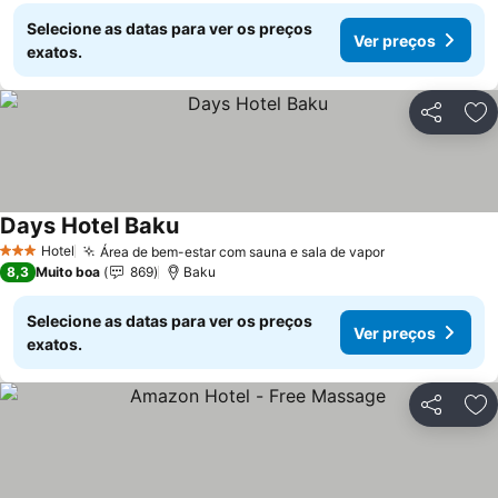
Selecione as datas para ver os preços
Ver preços
exatos.
Partilhar
Ad
Days Hotel Baku
Ver preços
Hotel
Área de bem-estar com sauna e sala de vapor
Ver preços
3 Estrelas
8,3
Muito boa
869
Baku
Selecione as datas para ver os preços
Ver preços
exatos.
Partilhar
Ad