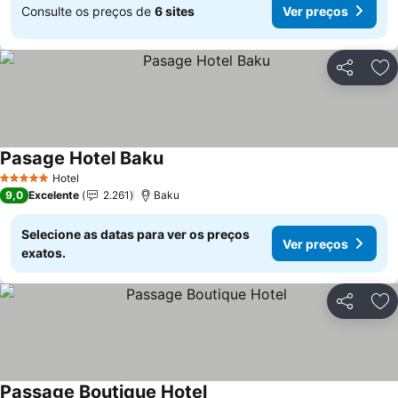
Consulte os preços de
6 sites
Ver preços
Partilhar
Ad
Pasage Hotel Baku
Ver preços
Hotel
5 Estrelas
9,0
Excelente
2.261
Baku
Selecione as datas para ver os preços
Ver preços
exatos.
Partilhar
Ad
Passage Boutique Hotel