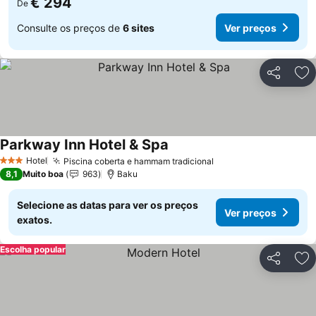
€ 294
De
Consulte os preços de
6 sites
Ver preços
Partilhar
Ad
Parkway Inn Hotel & Spa
Ver preços
Hotel
Piscina coberta e hammam tradicional
Ver preços
3 Estrelas
8,1
Muito boa
963
Baku
Selecione as datas para ver os preços
Ver preços
exatos.
Escolha popular
Partilhar
Ad