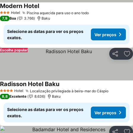
Modern Hotel
Ver preços
Hotel
Piscina aquecida para uso o ano todo
Ver preços
3 Estrelas
7,9
Boa
3.766
Baku
Selecione as datas para ver os preços
Ver preços
exatos.
Escolha popular
Partilhar
Ad
Radisson Hotel Baku
Ver preços
Hotel
Localização privilegiada à beira-mar do Cáspio
Ver preços
4 Estrelas
8,8
Excelente
8.636
Baku
Selecione as datas para ver os preços
Ver preços
exatos.