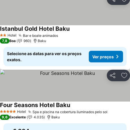
Partilhar
Ad
Istanbul Gold Hotel Baku
Ver preços
Hotel
Bar e boate animados
Ver preços
2 Estrelas
7,8
Boa
960
Baku
Selecione as datas para ver os preços
Ver preços
exatos.
Partilhar
Ad
Four Seasons Hotel Baku
Ver preços
Hotel
Spa e piscina na cobertura iluminados pelo sol
Ver preço
5 Estrelas
9,6
Excelente
4.035
Baku