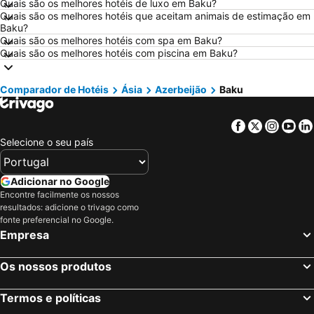
Quais são os melhores hotéis de luxo em Baku?
Hotéis em Vigo
Hotéis em Vila Nova de Milfontes
Quais são os melhores hotéis que aceitam animais de estimação em
Baku?
Hotéis em Isla Canela
Hotéis em Roma
Quais são os melhores hotéis com spa em Baku?
Quais são os melhores hotéis com piscina em Baku?
Hotéis em Vilamoura
Hotéis em Alentejo
Hotéis em Madeira
Hotéis em Sul de Espanha
Comparador de Hotéis
Ásia
Azerbeijão
Baku
Hotéis em Minorca
Hotéis em Galiza
Hotéis em Andaluzia
Hotéis em Maiorca
Facebook
Twitter
Insta
Yo
Hotéis em Douro
Hotéis em Ilha do Sal
Selecione o seu país
Hotéis em Ibiza
Hotéis em Região de Lisboa
Hotéis em Serra da Estrela
Hotéis em Tenerife
Adicionar no Google
Encontre facilmente os nossos
Hotéis em Costa da Luz
Hotéis em São Miguel
resultados: adicione o trivago como
Hotéis em Gran Canaria
Hotéis em Malta
fonte preferencial no Google.
Empresa
Hotéis em Costa de Almería
Hotéis em Região de Viana do Castelo
Os nossos produtos
Termos e políticas