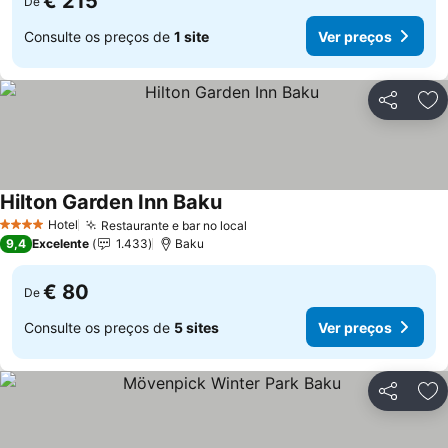
€ 215
De
Consulte os preços de
1 site
Ver preços
Partilhar
Ad
Hilton Garden Inn Baku
Ver preços
Hotel
Restaurante e bar no local
Ver preços
4 Estrelas
9,4
Excelente
1.433
Baku
€ 80
De
Consulte os preços de
5 sites
Ver preços
Partilhar
Ad