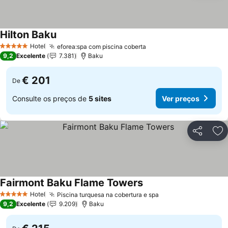
Hilton Baku
Ver preços
Hotel
eforea:spa com piscina coberta
Ver preços
5 Estrelas
9,2
Excelente
7.381
Baku
€ 201
De
Consulte os preços de
5 sites
Ver preços
Partilhar
Ad
Fairmont Baku Flame Towers
Ver preços
Hotel
Piscina turquesa na cobertura e spa
Ver preços
5 Estrelas
9,2
Excelente
9.209
Baku