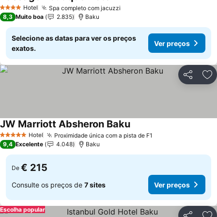
Ver preços
Hotel
Spa completo com jacuzzi
Ver preços
4 Estrelas
8,3
Muito boa
2.835
Baku
Selecione as datas para ver os preços
Ver preços
exatos.
Partilhar
Ad
JW Marriott Absheron Baku
Ver preços
Hotel
Proximidade única com a pista de F1
Ver preços
5 Estrelas
9,4
Excelente
4.048
Baku
€ 215
De
Consulte os preços de
7 sites
Ver preços
Escolha popular