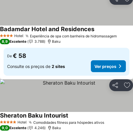
Partilhar
Ad
Badamdar Hotel and Residences
Ver preços
Hotel
Experiência de spa com banheira de hidromassagem
Ver pr
4 Estrelas
8,9
Excelente
3.788
Baku
€ 58
De
Consulte os preços de
2 sites
Ver preços
Partilhar
Ad
Sheraton Baku Intourist
Ver preços
Hotel
Comodidades fitness para hóspedes ativos
Ver preços
5 Estrelas
9,0
Excelente
4.246
Baku