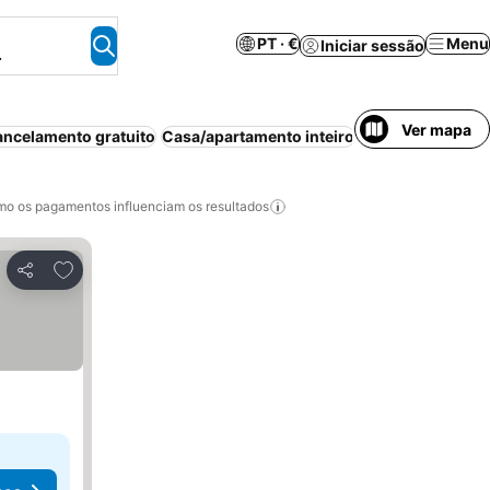
PT · €
Menu
Iniciar sessão
.
Ver mapa
ncelamento gratuito
Casa/apartamento inteiro
Banheira de hid
o os pagamentos influenciam os resultados
Adicionar aos favoritos
Partilhar