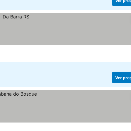
Ver pre
Ver pre