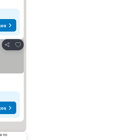
ços
Adicionar aos favoritos
Partilhar
ços
a no