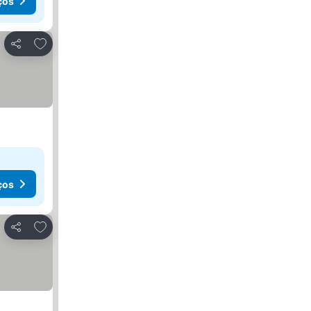
ços
Adicionar aos favoritos
Partilhar
ços
Adicionar aos favoritos
Partilhar