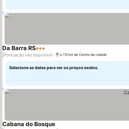
Da Barra RS
3 Estrelas
Pontuação não disponível
/
a 7.6 km de Centro da cidade
Selecione as datas para ver os preços exatos.
Cabana do Bosque