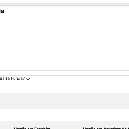
da
 Barra Funda?
Hotéis em Erechim
Hotéis em Ametista do 