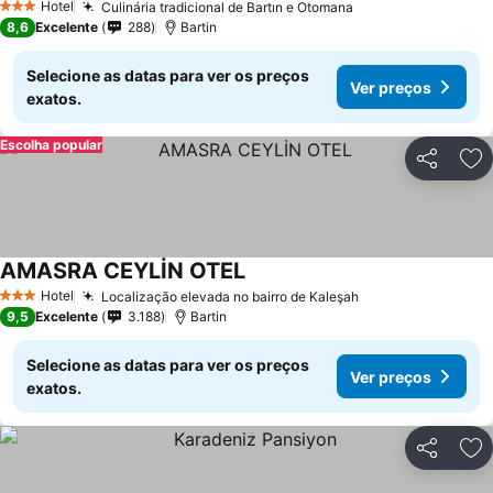
Hotel
Culinária tradicional de Bartın e Otomana
3 Estrelas
8,6
Excelente
288
Bartin
Selecione as datas para ver os preços
Ver preços
exatos.
Escolha popular
Partilhar
Ad
AMASRA CEYLİN OTEL
Hotel
Localização elevada no bairro de Kaleşah
3 Estrelas
9,5
Excelente
3.188
Bartin
Selecione as datas para ver os preços
Ver preços
exatos.
Partilhar
Ad