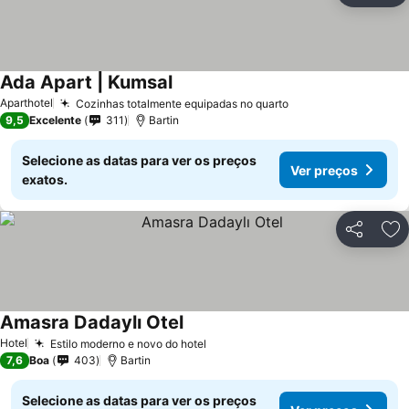
Ada Apart | Kumsal
Aparthotel
Cozinhas totalmente equipadas no quarto
9,5
Excelente
311
Bartin
Selecione as datas para ver os preços
Ver preços
exatos.
Partilhar
Ad
Amasra Dadaylı Otel
Hotel
Estilo moderno e novo do hotel
7,6
Boa
403
Bartin
Selecione as datas para ver os preços