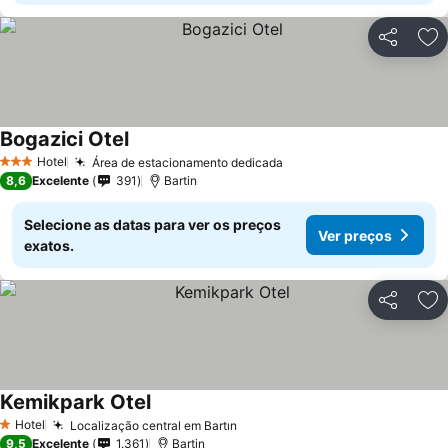
Partilhar
Ad
Bogazici Otel
Hotel
Área de estacionamento dedicada
3 Estrelas
8,6
Excelente
391
Bartin
Selecione as datas para ver os preços
Ver preços
exatos.
Partilhar
Ad
Kemikpark Otel
Hotel
Localização central em Bartın
1 Estrelas
9,5
Excelente
1.361
Bartin