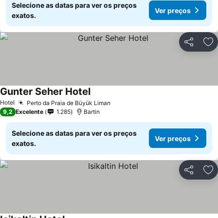
Selecione as datas para ver os preços
Ver preços
exatos.
Partilhar
Ad
Gunter Seher Hotel
Hotel
Perto da Praia de Büyük Liman
9,2
Excelente
1.285
Bartin
Selecione as datas para ver os preços
Ver preços
exatos.
Partilhar
Ad