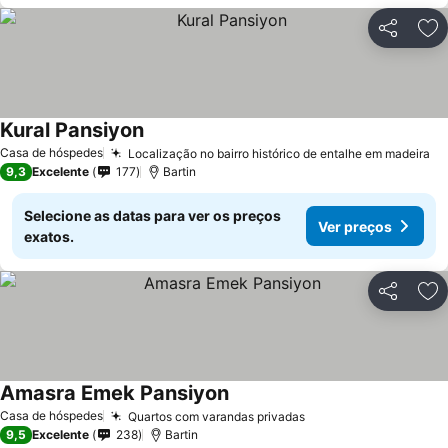
Partilhar
Ad
Kural Pansiyon
Casa de hóspedes
Localização no bairro histórico de entalhe em madeira
9,3
Excelente
177
Bartin
Selecione as datas para ver os preços
Ver preços
exatos.
Partilhar
Ad
Amasra Emek Pansiyon
Casa de hóspedes
Quartos com varandas privadas
9,5
Excelente
238
Bartin