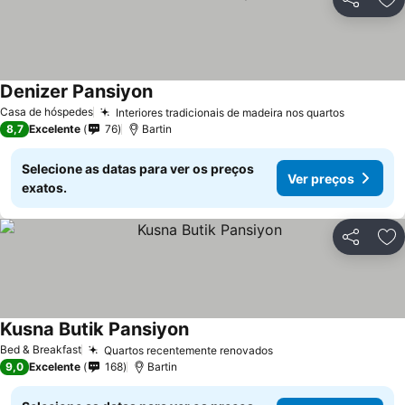
Partilhar
Ad
Denizer Pansiyon
Casa de hóspedes
Interiores tradicionais de madeira nos quartos
8,7
Excelente
76
Bartin
Selecione as datas para ver os preços
Ver preços
exatos.
Partilhar
Ad
Kusna Butik Pansiyon
Bed & Breakfast
Quartos recentemente renovados
9,0
Excelente
168
Bartin