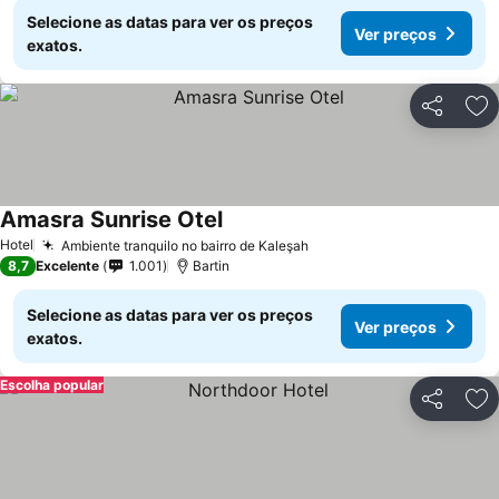
Selecione as datas para ver os preços
Ver preços
exatos.
Partilhar
Ad
Amasra Sunrise Otel
Hotel
Ambiente tranquilo no bairro de Kaleşah
8,7
Excelente
1.001
Bartin
Selecione as datas para ver os preços
Ver preços
exatos.
Escolha popular
Partilhar
Ad