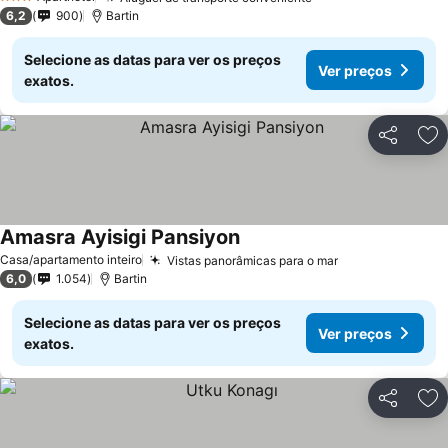
3 Estrelas
6,2
900
Bartin
Selecione as datas para ver os preços
Ver preços
exatos.
Partilhar
Ad
Amasra Ayisigi Pansiyon
Casa/apartamento inteiro
Vistas panorâmicas para o mar
6,0
1.054
Bartin
Selecione as datas para ver os preços
Ver preços
exatos.
Partilhar
Ad