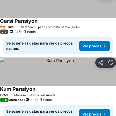
Carsi Pansiyon
Hotel
Varanda ou pátio com vista para o jardim
2 Estrelas
7,2
247
Bartin
Selecione as datas para ver os preços
Ver preços
exatos.
Partilhar
Ad
Kum Pansiyon
Hotel
Mansão histórica restaurada
8,4
Muito boa
335
Bartin
Selecione as datas para ver os preços
Ver preços