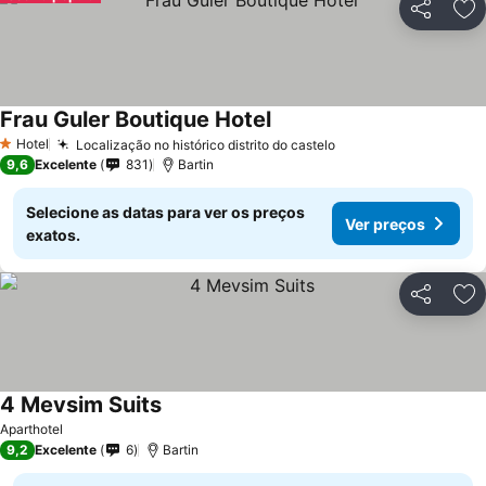
Partilhar
Ad
Frau Guler Boutique Hotel
Hotel
Localização no histórico distrito do castelo
1 Estrelas
9,6
Excelente
831
Bartin
Selecione as datas para ver os preços
Ver preços
exatos.
Partilhar
Ad
4 Mevsim Suits
Aparthotel
9,2
Excelente
6
Bartin