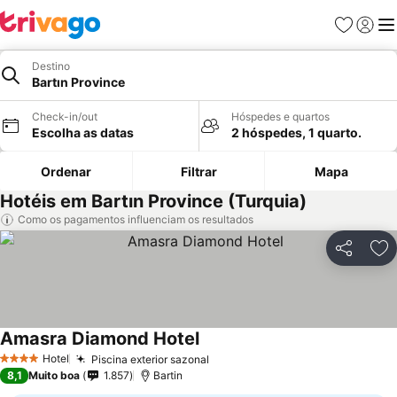
Favoritos
Iniciar
Me
Destino
Bartın Province
Check-in/out
Hóspedes e quartos
Escolha as datas
2 hóspedes, 1 quarto.
Ordenar
Filtrar
Mapa
Hotéis em Bartın Province (Turquia)
Como os pagamentos influenciam os resultados
Partilhar
Ad
Amasra Diamond Hotel
Hotel
Piscina exterior sazonal
4 Estrelas
8,1
Muito boa
1.857
Bartin