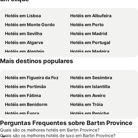
Hotéis em Lisboa
Hotéis em Albufeira
Hotéis em Monte Gordo
Hotéis em Porto
Hotéis em Sevilha
Hotéis em Madrid
Hotéis em Algarve
Hotéis em Portugal
Hotéis em Alentejo
Hotéis em Madeira
Mais destinos populares
Hotéis em Espanha
Hotéis em Centro de Portugal
Hotéis em Figueira da Foz
Hotéis em Sesimbra
Hotéis em Portimão
Hotéis em Islantilla
Hotéis em Fátima
Hotéis em Aveiro
Hotéis em Benidorm
Hotéis em Tróia
Hotéis em Évora
Hotéis em Peniche
Perguntas Frequentes sobre Bartın Province
Hotéis em Porto Santo
Hotéis em Barcelona
Quais são os melhores hotéis em Bartın Province?
Hotéis em Sangenjo
Hotéis em Nazaré
Quais são os melhores hotéis de luxo em Bartın Province?