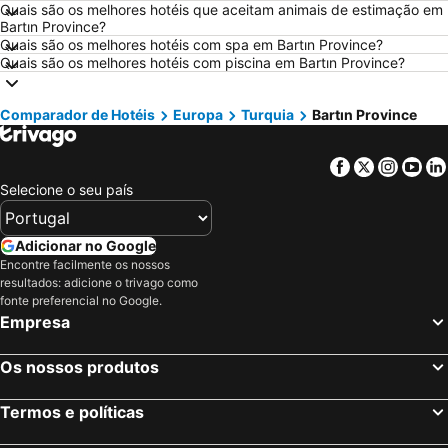
Hotéis em Vigo
Hotéis em Vila Nova de Milfontes
Quais são os melhores hotéis que aceitam animais de estimação em
Bartın Province?
Hotéis em Isla Canela
Hotéis em Roma
Quais são os melhores hotéis com spa em Bartın Province?
Quais são os melhores hotéis com piscina em Bartın Province?
Hotéis em Vilamoura
Hotéis em Norte de Portugal
Hotéis em Sul de Espanha
Hotéis em Málaga
Comparador de Hotéis
Europa
Turquia
Bartın Province
Hotéis em Minorca
Hotéis em Galiza
Hotéis em Andaluzia
Hotéis em Maiorca
Facebook
Twitter
Insta
Yo
Hotéis em Douro
Hotéis em Ilha do Sal
Selecione o seu país
Hotéis em Ibiza
Hotéis em Região de Lisboa
Hotéis em Serra da Estrela
Hotéis em Tenerife
Adicionar no Google
Encontre facilmente os nossos
Hotéis em Costa da Luz
Hotéis em São Miguel
resultados: adicione o trivago como
Hotéis em Gran Canaria
Hotéis em Malta
fonte preferencial no Google.
Empresa
Hotéis em Costa de Almería
Hotéis em Região de Viana do Castelo
Os nossos produtos
Termos e políticas