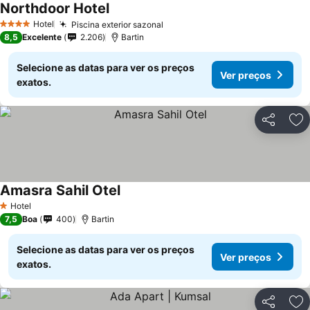
Northdoor Hotel
Hotel
Piscina exterior sazonal
4 Estrelas
8,5
Excelente
2.206
Bartin
Selecione as datas para ver os preços
Ver preços
exatos.
Partilhar
Ad
Amasra Sahil Otel
Hotel
1 Estrelas
7,5
Boa
400
Bartin
Selecione as datas para ver os preços
Ver preços
exatos.
Partilhar
Ad