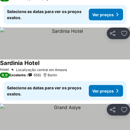
Selecione as datas para ver os preços
Ver preços
exatos.
Partilhar
Ad
Sardinia Hotel
Hotel
Localização central em Amasra
9,0
Excelente
656
Bartin
Selecione as datas para ver os preços
Ver preços
exatos.
Partilhar
Ad