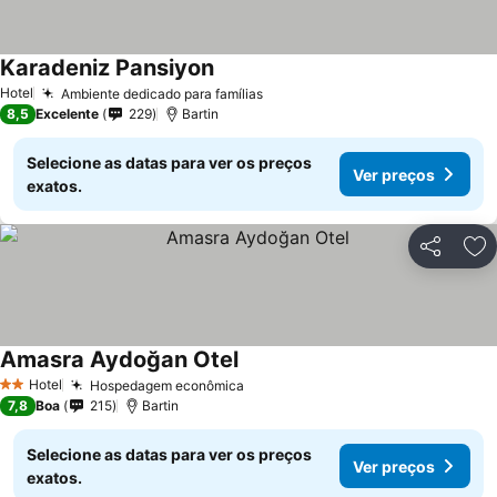
Karadeniz Pansiyon
Hotel
Ambiente dedicado para famílias
8,5
Excelente
229
Bartin
Selecione as datas para ver os preços
Ver preços
exatos.
Partilhar
Ad
Amasra Aydoğan Otel
Hotel
Hospedagem econômica
2 Estrelas
7,8
Boa
215
Bartin
Selecione as datas para ver os preços
Ver preços
exatos.