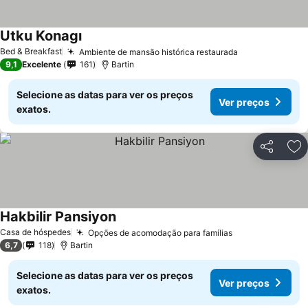
Utku Konagı
Bed & Breakfast
Ambiente de mansão histórica restaurada
9,1
Excelente
161
Bartin
Selecione as datas para ver os preços
Ver preços
exatos.
Partilhar
Ad
Hakbilir Pansiyon
Casa de hóspedes
Opções de acomodação para famílias
6,7
118
Bartin
Selecione as datas para ver os preços
Ver preços
exatos.