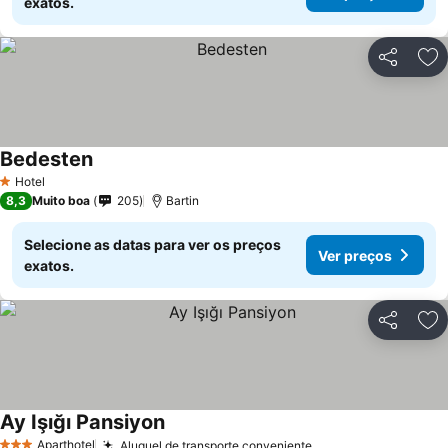
exatos.
Partilhar
Ad
Bedesten
Hotel
1 Estrelas
8,3
Muito boa
205
Bartin
Selecione as datas para ver os preços
Ver preços
exatos.
Partilhar
Ad
Ay Işığı Pansiyon
Aparthotel
Aluguel de transporte conveniente