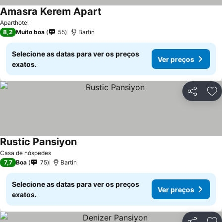
Amasra Kerem Apart
Aparthotel
8,2
Muito boa
55
Bartin
Selecione as datas para ver os preços
Ver preços
exatos.
Partilhar
Ad
Rustic Pansiyon
Casa de hóspedes
7,7
Boa
75
Bartin
Selecione as datas para ver os preços
Ver preços
exatos.