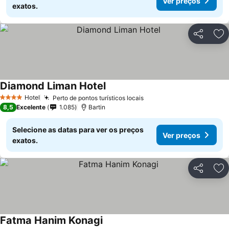
Ver preços
exatos.
Partilhar
Ad
Diamond Liman Hotel
Hotel
Perto de pontos turísticos locais
4 Estrelas
8,5
Excelente
1.085
Bartin
Selecione as datas para ver os preços
Ver preços
exatos.
Partilhar
Ad
Fatma Hanim Konagi