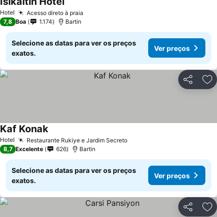
Isikaltin Hotel
Hotel
Acesso direto à praia
7,8
Boa
1.174
Bartin
Selecione as datas para ver os preços
Ver preços
exatos.
Partilhar
Ad
Kaf Konak
Hotel
Restaurante Rukiye e Jardim Secreto
8,7
Excelente
626
Bartin
Selecione as datas para ver os preços
Ver preços
exatos.
Partilhar
Ad