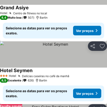
Grand Asiye
Hotel
Centro de fitness no local
8,4
Muito boa
507
Bartin
Selecione as datas para ver os preços
Ver preços
exatos.
Partilhar
Ad
Hotel Seymen
Hotel
Delícias caseiras no café da manhã
3 Estrelas
8,5
Excelente
626
Bartin
Selecione as datas para ver os preços
Ver preços
exatos.
Escolha popular