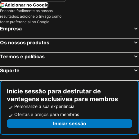
Berna, Berna Hotéis
Chur, Grisões Hotéis
Adicionar no Google
Encontre facilmente os nossos
Saint-Louis, Alsácia Hotéis
Freiburg, Bade-Vurtemberga Hotéis
resultados: adicione o trivago como
Grindelwald, Berna Hotéis
Genébra, Genébra Hotéis
fonte preferencial no Google.
Empresa
Lausanne, Vaud Hotéis
Cointrin, Genébra Hotéis
St. Moritz, Grisões Hotéis
Os nossos produtos
Termos e políticas
Suporte
Inicie sessão para desfrutar de
vantagens exclusivas para membros
Personalize a sua experiência
Ofertas e preços para membros
Iniciar sessão