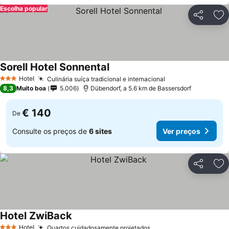
Escolha popular
Partilhar
Ad
Sorell Hotel Sonnental
Hotel
Culinária suíça tradicional e internacional
3 Estrelas
8,3
Muito boa
5.006
Dübendorf, a 5.6 km de Bassersdorf
€ 140
De
Consulte os preços de
6 sites
Ver preços
Partilhar
Ad
Hotel ZwiBack
Hotel
Quartos cuidadosamente projetados