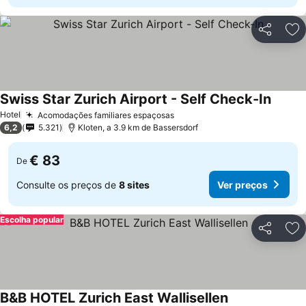
Partilhar
Ad
Swiss Star Zurich Airport - Self Check-In
Hotel
Acomodações familiares espaçosas
6,2
5.321
Kloten, a 3.9 km de Bassersdorf
€ 83
De
Consulte os preços de
8 sites
Ver preços
Escolha popular
Partilhar
Ad
B&B HOTEL Zurich East Wallisellen