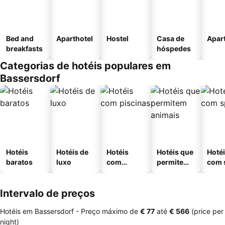
Bed and
Aparthotel
Hostel
Casa de
Apar
breakfasts
hóspedes
Categorias de hotéis populares em
Bassersdorf
Hotéis
Hotéis de
Hotéis
Hotéis que
Hoté
baratos
luxo
com
permitem
com 
piscinas
animais
Intervalo de preços
Hotéis em Bassersdorf -
Preço máximo
de
‎€ 77
até
‎€ 566
(price per
night)