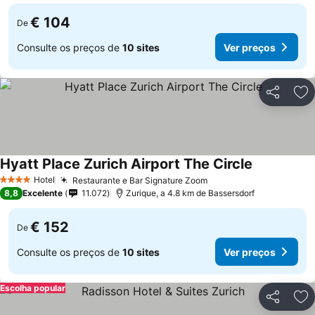
€ 104
De
Consulte os preços de
10 sites
Ver preços
Partilhar
Ad
Hyatt Place Zurich Airport The Circle
Hotel
Restaurante e Bar Signature Zoom
4 Estrelas
8,8
Excelente
11.072
Zurique, a 4.8 km de Bassersdorf
€ 152
De
Consulte os preços de
10 sites
Ver preços
Escolha popular
Partilhar
Ad