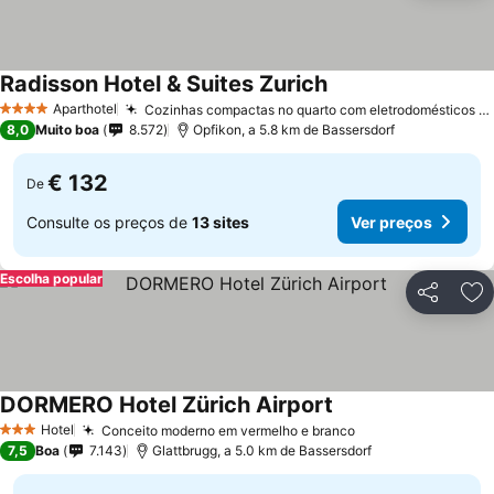
Radisson Hotel & Suites Zurich
Aparthotel
Cozinhas compactas no quarto com eletrodomésticos Smeg
4 Estrelas
8,0
Muito boa
8.572
Opfikon, a 5.8 km de Bassersdorf
€ 132
De
Consulte os preços de
13 sites
Ver preços
Escolha popular
Partilhar
Ad
DORMERO Hotel Zürich Airport
Hotel
Conceito moderno em vermelho e branco
3 Estrelas
7,5
Boa
7.143
Glattbrugg, a 5.0 km de Bassersdorf