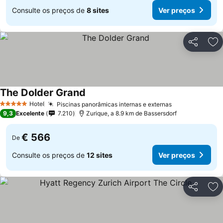
Consulte os preços de
8 sites
Ver preços
Partilhar
Ad
The Dolder Grand
Hotel
Piscinas panorâmicas internas e externas
5 Estrelas
9,3
Excelente
7.210
Zurique, a 8.9 km de Bassersdorf
€ 566
De
Consulte os preços de
12 sites
Ver preços
Partilhar
Ad