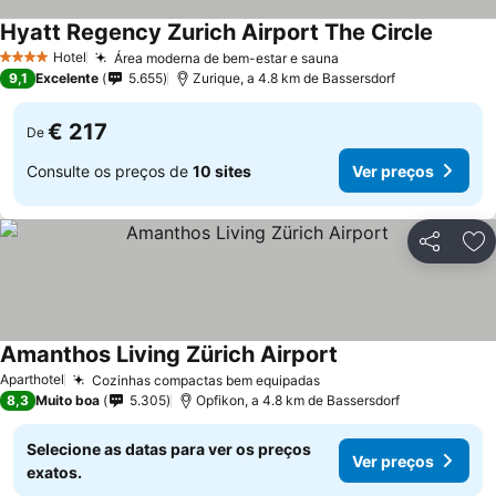
Hyatt Regency Zurich Airport The Circle
Hotel
Área moderna de bem-estar e sauna
4 Estrelas
9,1
Excelente
5.655
Zurique, a 4.8 km de Bassersdorf
€ 217
De
Consulte os preços de
10 sites
Ver preços
Partilhar
Ad
Amanthos Living Zürich Airport
Aparthotel
Cozinhas compactas bem equipadas
8,3
Muito boa
5.305
Opfikon, a 4.8 km de Bassersdorf
Selecione as datas para ver os preços
Ver preços
exatos.