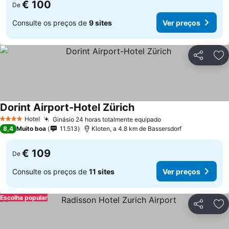
€ 100
De
Consulte os preços de
9 sites
Ver preços
Partilhar
Ad
Dorint Airport-Hotel Zürich
Hotel
Ginásio 24 horas totalmente equipado
4 Estrelas
8,4
Muito boa
11.513
Kloten, a 4.8 km de Bassersdorf
€ 109
De
Consulte os preços de
11 sites
Ver preços
Escolha popular
Partilhar
Ad