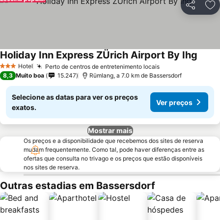
Partilhar
Ad
Holiday Inn Express ZÜrich Airport By Ihg
Hotel
Perto de centros de entretenimento locais
3 Estrelas
8,3
Muito boa
15.247
Rümlang, a 7.0 km de Bassersdorf
Selecione as datas para ver os preços
Ver preços
exatos.
Mostrar mais
Os preços e a disponibilidade que recebemos dos sites de reserva
mudam frequentemente. Como tal, pode haver diferenças entre as
ofertas que consulta no trivago e os preços que estão disponíveis
nos sites de reserva.
Outras estadias em Bassersdorf