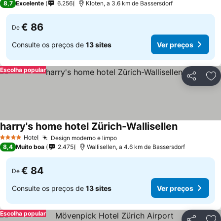
8,7
Excelente
6.256
Kloten, a 3.6 km de Bassersdorf
€ 86
De
Consulte os preços de
13 sites
Ver preços
Escolha popular
Partilhar
Ad
harry's home hotel Zürich-Wallisellen
Hotel
Design moderno e limpo
4 Estrelas
8,4
Muito boa
2.475
Wallisellen, a 4.6 km de Bassersdorf
€ 84
De
Consulte os preços de
13 sites
Ver preços
Escolha popular