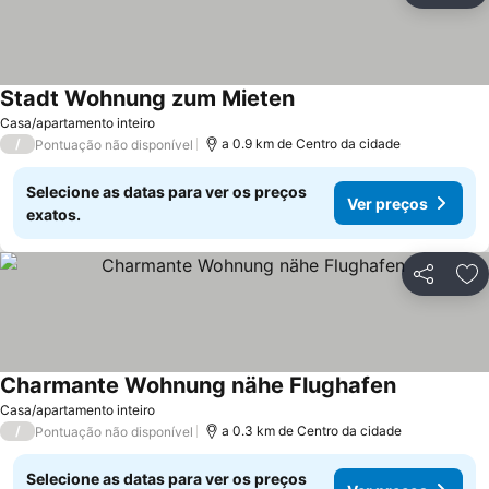
Stadt Wohnung zum Mieten
Casa/apartamento inteiro
/
a 0.9 km de Centro da cidade
Pontuação não disponível
Selecione as datas para ver os preços
Ver preços
exatos.
Partilhar
Ad
Charmante Wohnung nähe Flughafen
Casa/apartamento inteiro
/
a 0.3 km de Centro da cidade
Pontuação não disponível
Selecione as datas para ver os preços