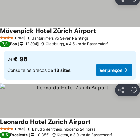
Partilhar
Ad
Mövenpick Hotel Zürich Airport
Hotel
Jantar imersivo Seven Paintings
4 Estrelas
7,6
Boa
12.894
Glattbrugg, a 4.5 km de Bassersdorf
€ 96
De
Consulte os preços de
13 sites
Ver preços
Partilhar
Ad
Leonardo Hotel Zurich Airport
Hotel
Estúdio de fitness moderno 24 horas
4 Estrelas
8,5
Excelente
10.356
Kloten, a 3.9 km de Bassersdorf