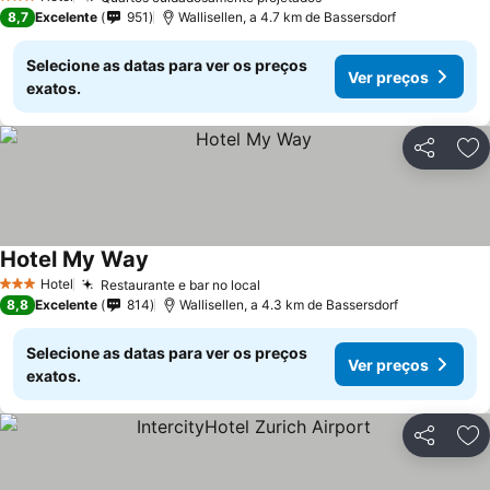
3 Estrelas
8,7
Excelente
951
Wallisellen, a 4.7 km de Bassersdorf
Selecione as datas para ver os preços
Ver preços
exatos.
Partilhar
Ad
Hotel My Way
Hotel
Restaurante e bar no local
3 Estrelas
8,8
Excelente
814
Wallisellen, a 4.3 km de Bassersdorf
Selecione as datas para ver os preços
Ver preços
exatos.
Partilhar
Ad