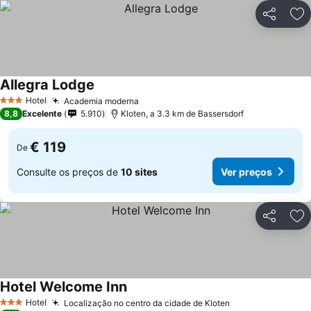
Partilhar
Ad
Allegra Lodge
Hotel
Academia moderna
3 Estrelas
8,8
Excelente
5.910
Kloten, a 3.3 km de Bassersdorf
€ 119
De
Consulte os preços de
10 sites
Ver preços
Partilhar
Ad
Hotel Welcome Inn
Hotel
Localização no centro da cidade de Kloten
3 Estrelas