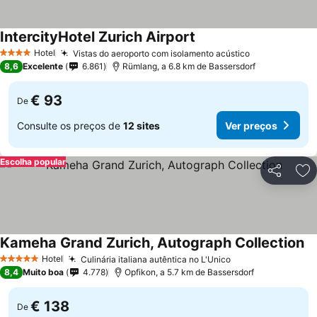
IntercityHotel Zurich Airport
Hotel
Vistas do aeroporto com isolamento acústico
4 Estrelas
8,6
Excelente
6.861
Rümlang, a 6.8 km de Bassersdorf
€ 93
De
Consulte os preços de
12 sites
Ver preços
Escolha popular
Partilhar
Ad
Kameha Grand Zurich, Autograph Collection
Hotel
Culinária italiana autêntica no L'Unico
5 Estrelas
8,4
Muito boa
4.778
Opfikon, a 5.7 km de Bassersdorf
€ 138
De