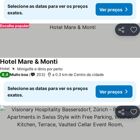
Selecione as datas para ver os preços
Ver preços
exatos.
Escolha popular
Partilhar
Ad
Hotel Mare & Monti
Hotel
Minigolfe e tênis por perto
8,4
Muito boa
203
a 0.3 km de Centro da cidade
Selecione as datas para ver os preços
Ver preços
exatos.
Partilhar
Ad