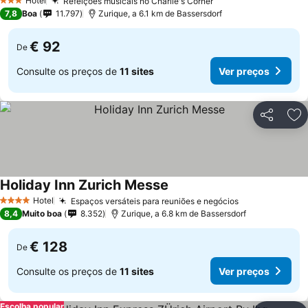
Hotel
Refeições musicais no Charlie's Corner
3 Estrelas
7,8
Boa
11.797
Zurique, a 6.1 km de Bassersdorf
€ 92
De
Consulte os preços de
11 sites
Ver preços
Partilhar
Ad
Holiday Inn Zurich Messe
Hotel
Espaços versáteis para reuniões e negócios
4 Estrelas
8,4
Muito boa
8.352
Zurique, a 6.8 km de Bassersdorf
€ 128
De
Consulte os preços de
11 sites
Ver preços
Escolha popular