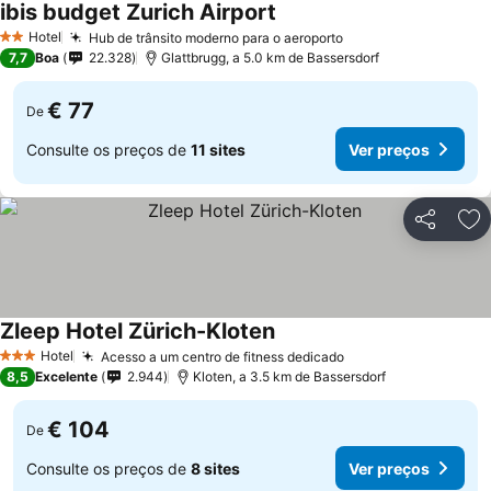
ibis budget Zurich Airport
Hotel
Hub de trânsito moderno para o aeroporto
2 Estrelas
7,7
Boa
22.328
Glattbrugg, a 5.0 km de Bassersdorf
€ 77
De
Consulte os preços de
11 sites
Ver preços
Partilhar
Ad
Zleep Hotel Zürich-Kloten
Hotel
Acesso a um centro de fitness dedicado
3 Estrelas
8,5
Excelente
2.944
Kloten, a 3.5 km de Bassersdorf
€ 104
De
Consulte os preços de
8 sites
Ver preços