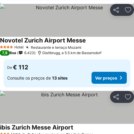
Partilhar
Ad
Novotel Zurich Airport Messe
Hotel
Restaurante e terraço Mozami
4 Estrelas
7,8
Boa
6.423
Glattbrugg, a 5.5 km de Bassersdorf
€ 112
De
Consulte os preços de
13 sites
Ver preços
Partilhar
Ad
ibis Zurich Messe Airport