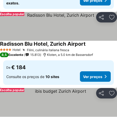
Ver preços
exatos.
Escolha popular
Partilhar
Ad
Radisson Blu Hotel, Zurich Airport
Hotel
Filini, culinária italiana fresca
4 Estrelas
8,5
Excelente
15.813
Kloten, a 5.0 km de Bassersdorf
€ 184
De
Consulte os preços de
10 sites
Ver preços
Escolha popular
Partilhar
Ad