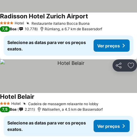
Radisson Hotel Zurich Airport
Hotel
Restaurante italiano Bocca Buona
4 Estrelas
7,8
Boa
10.778
Rümlang, a 6.7 km de Bassersdorf
Selecione as datas para ver os preços
Ver preços
exatos.
Partilhar
Ad
Hotel Belair
Hotel
Cadeira de massagem relaxante no lobby
3 Estrelas
7,5
Boa
2.211
Wallisellen, a 4.5 km de Bassersdorf
Selecione as datas para ver os preços
Ver preços
exatos.