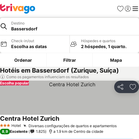
Favoritos
Iniciar
Me
Destino
Bassersdorf
Check-in/out
Hóspedes e quartos
Escolha as datas
2 hóspedes, 1 quarto.
Ordenar
Filtrar
Mapa
Hotéis em Bassersdorf (Zurique, Suíça)
Como os pagamentos influenciam os resultados
Escolha popular
Partilhar
Ad
Centra Hotel Zurich
Hotel
Diversas configurações de quartos e apartamentos
3 Estrelas
8,9
Excelente
1.825
a 1.9 km de Centro da cidade