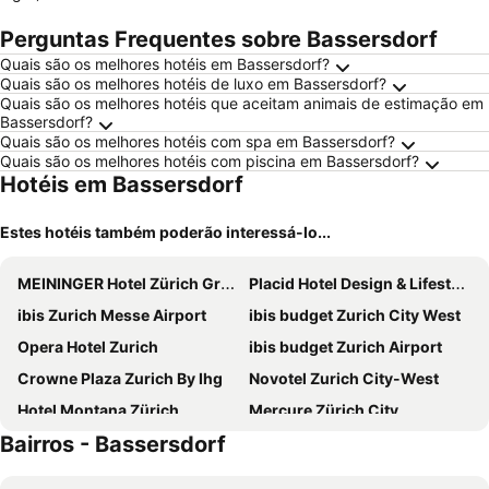
Perguntas Frequentes sobre Bassersdorf
Quais são os melhores hotéis em Bassersdorf?
Quais são os melhores hotéis de luxo em Bassersdorf?
Quais são os melhores hotéis que aceitam animais de estimação em
Bassersdorf?
Quais são os melhores hotéis com spa em Bassersdorf?
Quais são os melhores hotéis com piscina em Bassersdorf?
Hotéis em Bassersdorf
Estes hotéis também poderão interessá-lo...
MEININGER Hotel Zürich Greencity
Placid Hotel Design & Lifestyle Zurich
ibis Zurich Messe Airport
ibis budget Zurich City West
Opera Hotel Zurich
ibis budget Zurich Airport
Crowne Plaza Zurich By Ihg
Novotel Zurich City-West
Hotel Montana Zürich
Mercure Zürich City
Bairros - Bassersdorf
ibis Zurich City West
Hotel Bristol
Fred Hotel Hauptbahnhof
Hotel Stoller