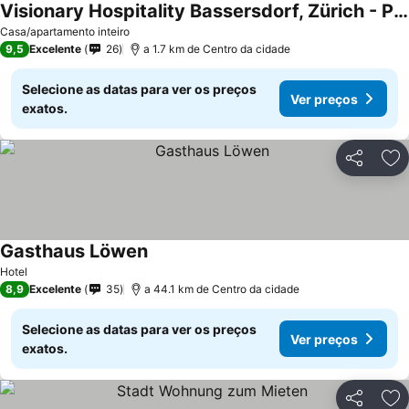
Visionary Hospitality Bassersdorf, Zürich - Premium Apartments in Swiss Style with Free Parking, Washer, Kitchen, Terrace, Vaulted Cellar Event Room,
Casa/apartamento inteiro
9,5
Excelente
26
a 1.7 km de Centro da cidade
Selecione as datas para ver os preços
Ver preços
exatos.
Partilhar
Ad
Gasthaus Löwen
Hotel
8,9
Excelente
35
a 44.1 km de Centro da cidade
Selecione as datas para ver os preços
Ver preços
exatos.
Partilhar
Ad