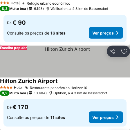
Hotel
Refúgio urbano econômico
3 Estrelas
8,3
Muito boa
6.193
Wallisellen, a 4.8 km de Bassersdorf
€ 90
De
Consulte os preços de
16 sites
Ver preços
Escolha popular
Partilhar
Ad
Hilton Zurich Airport
Hotel
Restaurante panorâmico Horizon10
4 Estrelas
8,2
Muito boa
10.604
Opfikon, a 4.3 km de Bassersdorf
€ 170
De
Consulte os preços de
11 sites
Ver preços