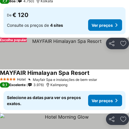
7,7
Boa
4.750
Kolkata
€ 120
De
Consulte os preços de
4 sites
Ver preços
Escolha popular
Partilhar
Ad
MAYFAIR Himalayan Spa Resort
Hotel
Mayfair Spa e instalações de bem-estar
5 Estrelas
9,1
Excelente
3.976
Kalimpong
Selecione as datas para ver os preços
Ver preços
exatos.
Partilhar
Ad