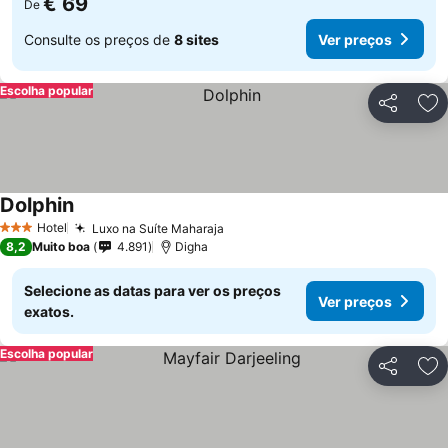
€ 69
De
Consulte os preços de
8 sites
Ver preços
Escolha popular
Partilhar
Ad
Dolphin
Hotel
Luxo na Suíte Maharaja
3 Estrelas
8,2
Muito boa
4.891
Digha
Selecione as datas para ver os preços
Ver preços
exatos.
Escolha popular
Partilhar
Ad