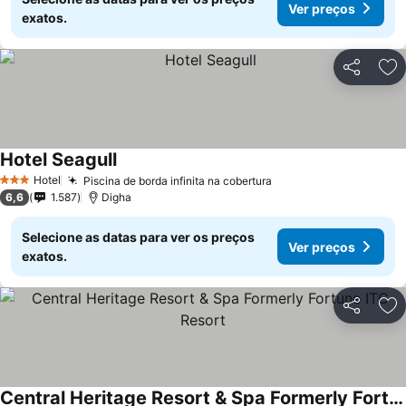
Ver preços
exatos.
Partilhar
Ad
Hotel Seagull
Hotel
Piscina de borda infinita na cobertura
3 Estrelas
6,6
1.587
Digha
Selecione as datas para ver os preços
Ver preços
exatos.
Partilhar
Ad
Central Heritage Resort & Spa Formerly Fortune ITC Resort