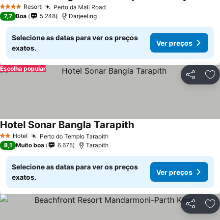
Resort
Perto da Mall Road
4 Estrelas
7,7
Boa
5.248
Darjeeling
Selecione as datas para ver os preços
Ver preços
exatos.
Escolha popular
Partilhar
Ad
Hotel Sonar Bangla Tarapith
Hotel
Perto do Templo Tarapith
2 Estrelas
8,1
Muito boa
6.675
Tarapith
Selecione as datas para ver os preços
Ver preços
exatos.
Partilhar
Ad