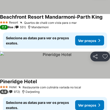
Beachfront Resort Mandarmoni-Parth King
Resort
Quartos de chalé com vista para o mar
3 Estrelas
7,7
Boa
551
Mandarmoni
Selecione as datas para ver os preços
Ver preços
exatos.
Partilhar
Ad
Pineridge Hotel
Hotel
Restaurante com culinária variada no local
3 Estrelas
6,6
972
Darjeeling
Selecione as datas para ver os preços
Ver preços
exatos.