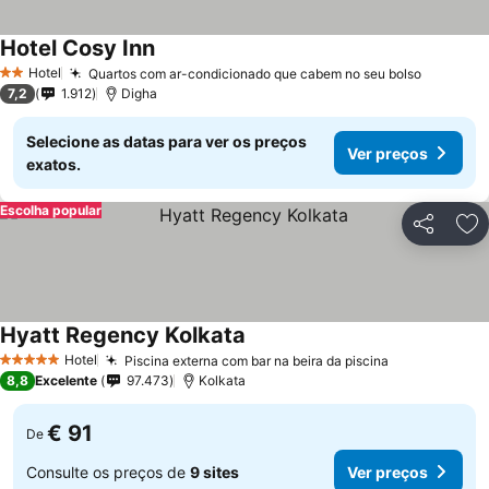
Hotel Cosy Inn
Hotel
Quartos com ar-condicionado que cabem no seu bolso
2 Estrelas
7,2
1.912
Digha
Selecione as datas para ver os preços
Ver preços
exatos.
Escolha popular
Partilhar
Ad
Hyatt Regency Kolkata
Hotel
Piscina externa com bar na beira da piscina
5 Estrelas
8,8
Excelente
97.473
Kolkata
€ 91
De
Consulte os preços de
9 sites
Ver preços