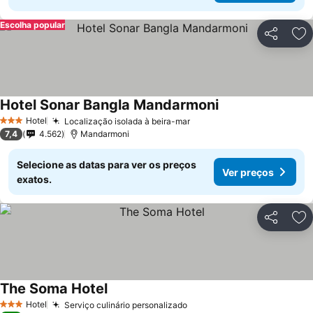
Escolha popular
Partilhar
Ad
Hotel Sonar Bangla Mandarmoni
Hotel
Localização isolada à beira-mar
3 Estrelas
7,4
4.562
Mandarmoni
Selecione as datas para ver os preços
Ver preços
exatos.
Partilhar
Ad
The Soma Hotel
Hotel
Serviço culinário personalizado
3 Estrelas