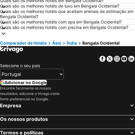
Quais são os melhores hotéis em Bengala Ocidental?
Hotéis em Vigo
Hotéis em Vila Nova de Milfontes
Quais são os melhores hotéis de luxo em Bengala Ocidental?
Quais são os melhores hotéis que aceitam animais de estimação em
Hotéis em Isla Canela
Hotéis em Roma
Bengala Ocidental?
Hotéis em Vilamoura
Hotéis em Alentejo
Quais são os melhores hotéis com spa em Bengala Ocidental?
Quais são os melhores hotéis com piscina em Bengala Ocidental?
Hotéis em Sul de Espanha
Hotéis em Málaga
Hotéis em Minorca
Hotéis em Galiza
Comparador de Hotéis
Ásia
Índia
Bengala Ocidental
Hotéis em Andaluzia
Hotéis em Maiorca
Hotéis em Douro
Hotéis em Ilha do Sal
Facebook
Twitter
Insta
Yo
Hotéis em Ibiza
Hotéis em Região de Lisboa
Selecione o seu país
Hotéis em Serra da Estrela
Hotéis em Tenerife
Hotéis em Costa da Luz
Hotéis em São Miguel
Adicionar no Google
Encontre facilmente os nossos
Hotéis em Gran Canaria
Hotéis em Malta
resultados: adicione o trivago como
Hotéis em Costa de Almería
Hotéis em Região de Viana do Castelo
fonte preferencial no Google.
Empresa
Os nossos produtos
Termos e políticas