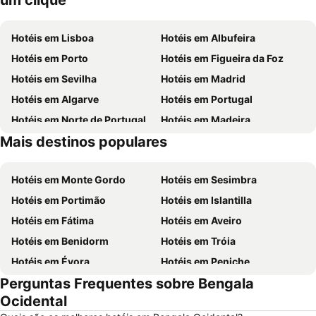
um clique
Hotéis em Lisboa
Hotéis em Albufeira
Hotéis em Porto
Hotéis em Figueira da Foz
Hotéis em Sevilha
Hotéis em Madrid
Hotéis em Algarve
Hotéis em Portugal
Hotéis em Norte de Portugal
Hotéis em Madeira
Mais destinos populares
Hotéis em Espanha
Hotéis em Centro de Portugal
Hotéis em Monte Gordo
Hotéis em Sesimbra
Hotéis em Portimão
Hotéis em Islantilla
Hotéis em Fátima
Hotéis em Aveiro
Hotéis em Benidorm
Hotéis em Tróia
Hotéis em Évora
Hotéis em Peniche
Perguntas Frequentes sobre Bengala
Hotéis em Porto Santo
Hotéis em Barcelona
Ocidental
Hotéis em Sangenjo
Hotéis em Nazaré