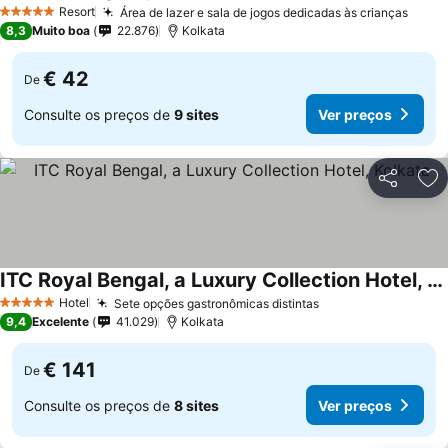
Resort
Área de lazer e sala de jogos dedicadas às crianças
5 Estrelas
8,3
Muito boa
22.876
Kolkata
€ 42
De
Consulte os preços de
9 sites
Ver preços
Partilhar
Ad
ITC Royal Bengal, a Luxury Collection Hotel, Kolkata
Hotel
Sete opções gastronômicas distintas
5 Estrelas
9,4
Excelente
41.029
Kolkata
€ 141
De
Consulte os preços de
8 sites
Ver preços