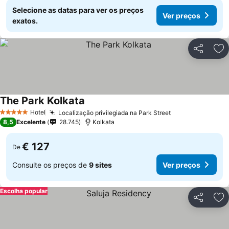
Selecione as datas para ver os preços
Ver preços
exatos.
Partilhar
Ad
The Park Kolkata
Hotel
Localização privilegiada na Park Street
5 Estrelas
8,5
Excelente
28.745
Kolkata
€ 127
De
Consulte os preços de
9 sites
Ver preços
Escolha popular
Partilhar
Ad