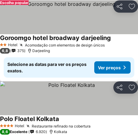
Escolha popular
Partilhar
Ad
Goroomgo hotel broadway darjeeling
Hotel
Acomodação com elementos de design únicos
2 Estrelas
6,8
375
Darjeeling
Selecione as datas para ver os preços
Ver preços
exatos.
Partilhar
Ad
Polo Floatel Kolkata
Hotel
Restaurante refinado na cobertura
4 Estrelas
8,6
Excelente
6.920
Kolkata