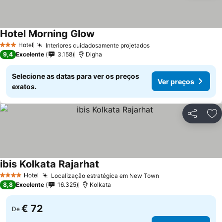
Hotel Morning Glow
Hotel
Interiores cuidadosamente projetados
3 Estrelas
9,4
Excelente
3.158
Digha
Selecione as datas para ver os preços
Ver preços
exatos.
Partilhar
Ad
ibis Kolkata Rajarhat
Hotel
Localização estratégica em New Town
4 Estrelas
8,8
Excelente
16.325
Kolkata
€ 72
De