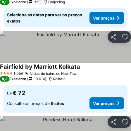
8,9
Excelente
359
Darjeeling
Selecione as datas para ver os preços
Ver preços
exatos.
Partilhar
Ad
Fairfield by Marriott Kolkata
Hotel
Vistas do bairro de New Town
4 Estrelas
8,8
Excelente
10.614
Kolkata
€ 72
De
Consulte os preços de
9 sites
Ver preços
Partilhar
Ad