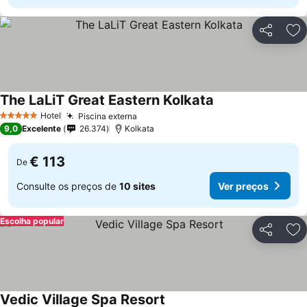
Partilhar
Ad
The LaLiT Great Eastern Kolkata
Hotel
Piscina externa
5 Estrelas
9,0
Excelente
26.374
Kolkata
€ 113
De
Consulte os preços de
10 sites
Ver preços
Escolha popular
Partilhar
Ad
Vedic Village Spa Resort