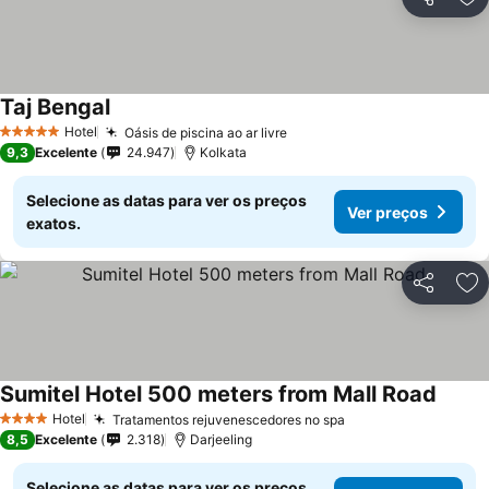
Partilhar
Ad
Taj Bengal
Hotel
Oásis de piscina ao ar livre
5 Estrelas
9,3
Excelente
24.947
Kolkata
Selecione as datas para ver os preços
Ver preços
exatos.
Partilhar
Ad
Sumitel Hotel 500 meters from Mall Road
Hotel
Tratamentos rejuvenescedores no spa
4 Estrelas
8,5
Excelente
2.318
Darjeeling
Selecione as datas para ver os preços