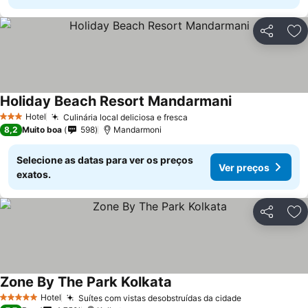
Partilhar
Ad
Holiday Beach Resort Mandarmani
Hotel
Culinária local deliciosa e fresca
3 Estrelas
8,2
Muito boa
598
Mandarmoni
Selecione as datas para ver os preços
Ver preços
exatos.
Partilhar
Ad
Zone By The Park Kolkata
Hotel
Suítes com vistas desobstruídas da cidade
5 Estrelas