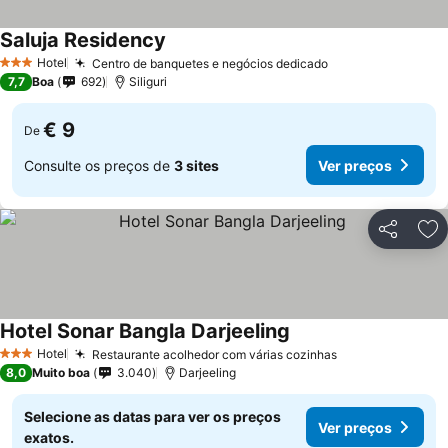
Saluja Residency
Hotel
Centro de banquetes e negócios dedicado
3 Estrelas
7,7
Boa
692
Siliguri
€ 9
De
Consulte os preços de
3 sites
Ver preços
Partilhar
Ad
Hotel Sonar Bangla Darjeeling
Hotel
Restaurante acolhedor com várias cozinhas
3 Estrelas
8,0
Muito boa
3.040
Darjeeling
Selecione as datas para ver os preços
Ver preços
exatos.