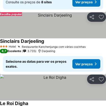
Consulte os preços de
8 sites
Ver preços
Escolha popular
Partilhar
Ad
Sinclairs Darjeeling
Hotel
Restaurante Kanchenjunga com várias cozinhas
3 Estrelas
8,7
Excelente
3.735
Darjeeling
Selecione as datas para ver os preços
Ver preços
exatos.
Partilhar
Ad
Le Roi Digha