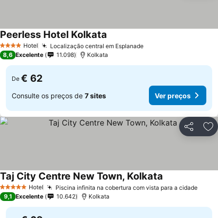
Peerless Hotel Kolkata
Hotel
Localização central em Esplanade
4 Estrelas
8,6
Excelente
11.098
Kolkata
€ 62
De
Consulte os preços de
7 sites
Ver preços
Partilhar
Ad
Taj City Centre New Town, Kolkata
Hotel
Piscina infinita na cobertura com vista para a cidade
5 Estrelas
9,1
Excelente
10.642
Kolkata