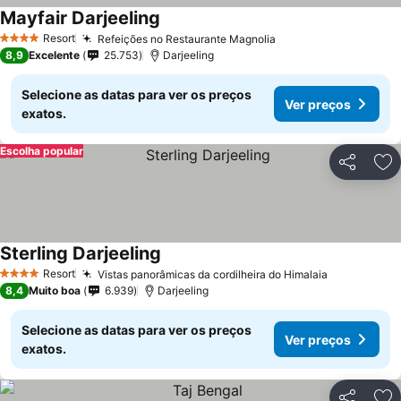
Mayfair Darjeeling
Resort
Refeições no Restaurante Magnolia
4 Estrelas
8,9
Excelente
25.753
Darjeeling
Selecione as datas para ver os preços
Ver preços
exatos.
Escolha popular
Partilhar
Ad
Sterling Darjeeling
Resort
Vistas panorâmicas da cordilheira do Himalaia
4 Estrelas
8,4
Muito boa
6.939
Darjeeling
Selecione as datas para ver os preços
Ver preços
exatos.