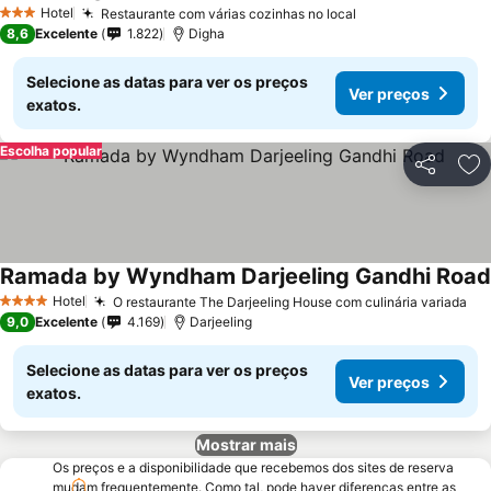
Hotel
Restaurante com várias cozinhas no local
3 Estrelas
8,6
Excelente
1.822
Digha
Selecione as datas para ver os preços
Ver preços
exatos.
Escolha popular
Partilhar
Ad
Ramada by Wyndham Darjeeling Gandhi Road
Hotel
O restaurante The Darjeeling House com culinária variada
4 Estrelas
9,0
Excelente
4.169
Darjeeling
Selecione as datas para ver os preços
Ver preços
exatos.
Mostrar mais
Os preços e a disponibilidade que recebemos dos sites de reserva
mudam frequentemente. Como tal, pode haver diferenças entre as