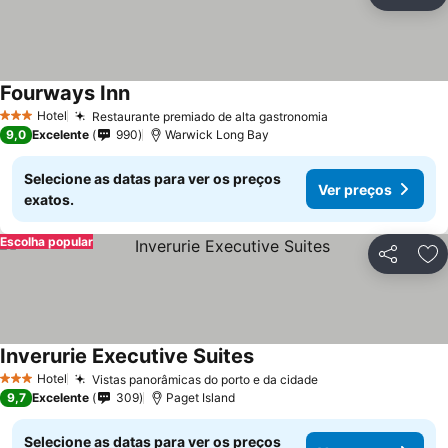
Partilhar
Ad
Fourways Inn
Hotel
Restaurante premiado de alta gastronomia
3 Estrelas
9,0
Excelente
990
Warwick Long Bay
Selecione as datas para ver os preços
Ver preços
exatos.
Escolha popular
Partilhar
Ad
Inverurie Executive Suites
Hotel
Vistas panorâmicas do porto e da cidade
3 Estrelas
9,7
Excelente
309
Paget Island
Selecione as datas para ver os preços