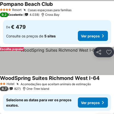
Pompano Beach Club
Resort
Casas espaçosas para famílias
4 Estrelas
9,2
Excelente
4.038
Cross Bay
€ 479
De
Consulte os preços de
5 sites
Ver preços
Escolha popular
Partilhar
Ad
WoodSpring Suites Richmond West I-64
Hotel
Acomodações que aceitam animais de estimação
2 Estrelas
6,7
827
One-Tree Island
Selecione as datas para ver os preços
Ver preços
exatos.