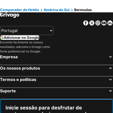
Hotéis em Douro
Hotéis em Costa da Luz
Comparador de Hotéis
América do Sul
Bermudas
Hotéis em Serra da Estrela
Hotéis em Região de Lisboa
Hotéis em Costa do Sol
Hotéis em Sardenha
Facebook
Twitter
Insta
Yo
Hotéis em Tenerife
Hotéis em Cabo Verde
Hotéis em São Miguel
Adicionar no Google
Encontre facilmente os nossos
resultados: adicione o trivago como
fonte preferencial no Google.
Empresa
Os nossos produtos
Termos e políticas
Suporte
Inicie sessão para desfrutar de