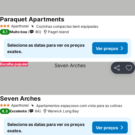
Paraquet Apartments
Aparthotel
Cozinhas compactas bem equipadas
3 Estrelas
8,1
Muito boa
80
Paget Island
Selecione as datas para ver os preços
Ver preços
exatos.
Escolha popular
Partilhar
Ad
Seven Arches
Aparthotel
Apartamentos espaçosos com vista para as colinas
3 Estrelas
9,3
Excelente
64
Warwick Long Bay
Selecione as datas para ver os preços
Ver preços
exatos.