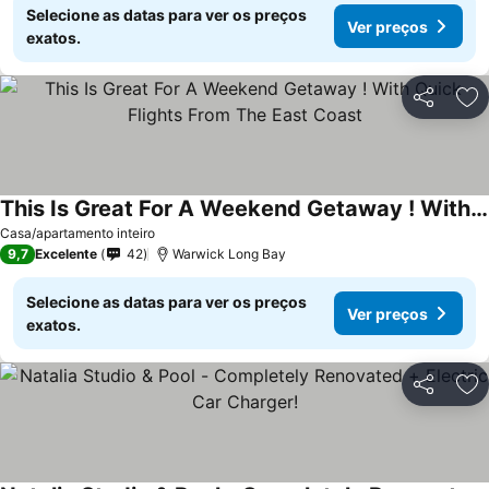
Selecione as datas para ver os preços
Ver preços
exatos.
Partilhar
Ad
This Is Great For A Weekend Getaway ! With Quick Flights From The East Coast
Casa/apartamento inteiro
9,7
Excelente
42
Warwick Long Bay
Selecione as datas para ver os preços
Ver preços
exatos.
Partilhar
Ad