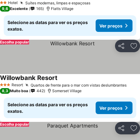
Hotel
Suítes modernas, limpas e espaçosas
2 Estrelas
9,6
Excelente
165
Flatts Village
Selecione as datas para ver os preços
Ver preços
exatos.
Escolha popular
Partilhar
Ad
Willowbank Resort
Resort
Quartos de frente para o mar com vistas deslumbrantes
3 Estrelas
8,3
Muito boa
442
Somerset Village
Selecione as datas para ver os preços
Ver preços
exatos.
Escolha popular
Partilhar
Ad