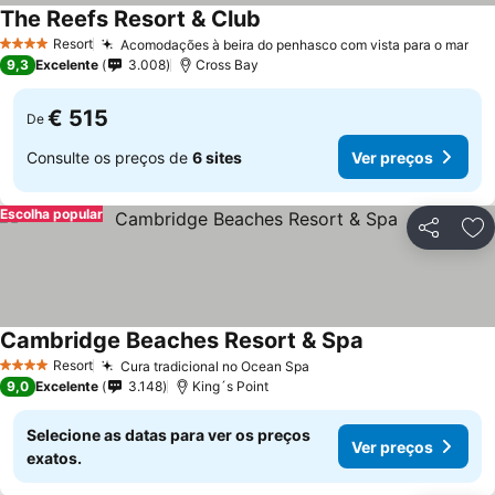
The Reefs Resort & Club
Resort
Acomodações à beira do penhasco com vista para o mar
4 Estrelas
9,3
Excelente
3.008
Cross Bay
€ 515
De
Consulte os preços de
6 sites
Ver preços
Escolha popular
Partilhar
Ad
Cambridge Beaches Resort & Spa
Resort
Cura tradicional no Ocean Spa
4 Estrelas
9,0
Excelente
3.148
King´s Point
Selecione as datas para ver os preços
Ver preços
exatos.