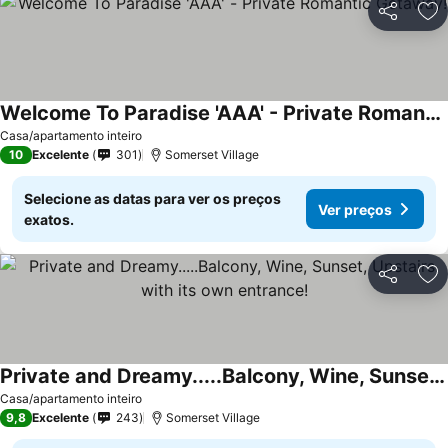
Partilhar
Ad
Welcome To Paradise 'AAA' - Private Romantic Getaway!
Casa/apartamento inteiro
10
Excelente
301
Somerset Village
Selecione as datas para ver os preços
Ver preços
exatos.
Partilhar
Ad
Private and Dreamy.....Balcony, Wine, Sunset, Upstairs with its own entrance!
Casa/apartamento inteiro
9,8
Excelente
243
Somerset Village