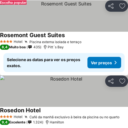
Escolha popular
Partilhar
Ad
Rosemont Guest Suites
Hotel
Piscina externa isolada e terraço
4 Estrelas
8,4
Muito boa
435
Pitt´s Bay
Selecione as datas para ver os preços
Ver preços
exatos.
Partilhar
Ad
Rosedon Hotel
Hotel
Café da manhã exclusivo à beira da piscina ou no quarto
4 Estrelas
9,4
Excelente
1.324
Hamilton