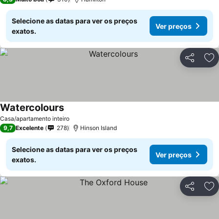
Selecione as datas para ver os preços
Ver preços
exatos.
Partilhar
Ad
Watercolours
Casa/apartamento inteiro
9,7
Excelente
278
Hinson Island
Selecione as datas para ver os preços
Ver preços
exatos.
Partilhar
Ad