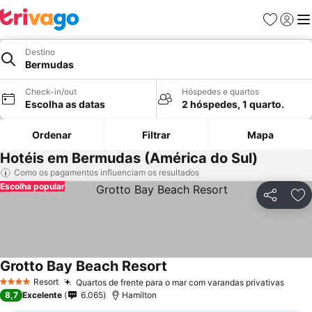
Favoritos
Iniciar
Me
Destino
Bermudas
Check-in/out
Hóspedes e quartos
Escolha as datas
2 hóspedes, 1 quarto.
Ordenar
Filtrar
Mapa
Hotéis em Bermudas (América do Sul)
Como os pagamentos influenciam os resultados
Escolha popular
Partilhar
Ad
Grotto Bay Beach Resort
Resort
Quartos de frente para o mar com varandas privativas
4 Estrelas
8,7
Excelente
6.065
Hamilton