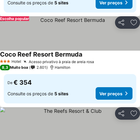
Consulte os preços de
5 sites
Ver preços
Escolha popular
Partilhar
Ad
Coco Reef Resort Bermuda
Hotel
Acesso privativo à praia de areia rosa
3 Estrelas
8,3
Muito boa
2.601
Hamilton
€ 354
De
Consulte os preços de
5 sites
Ver preços
Partilhar
Ad