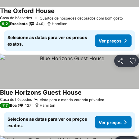
The Oxford House
Casa de hóspedes
Quartos de hóspedes decorados com bom gosto
9,2
Excelente
440
Hamilton
Selecione as datas para ver os preços
Ver preços
exatos.
Partilhar
Ad
Blue Horizons Guest House
Casa de hóspedes
Vista para o mar da varanda privativa
7,7
Boa
127
Hamilton
Selecione as datas para ver os preços
Ver preços
exatos.