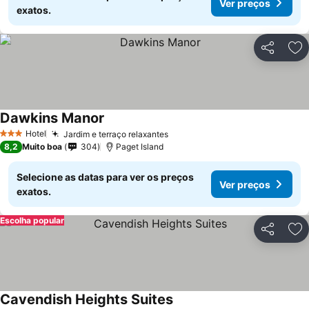
Ver preços
exatos.
Partilhar
Ad
Dawkins Manor
Hotel
Jardim e terraço relaxantes
3 Estrelas
8,2
Muito boa
304
Paget Island
Selecione as datas para ver os preços
Ver preços
exatos.
Escolha popular
Partilhar
Ad
Cavendish Heights Suites