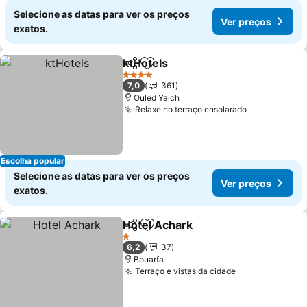
Selecione as datas para ver os preços
Ver preços
exatos.
ktHotels
Partilhar
Adicionar aos favoritos
Ver preços
4 Estrelas
7,0
361
Ouled Yaich
Relaxe no terraço ensolarado
Ver preços
Escolha popular
Selecione as datas para ver os preços
Ver preços
exatos.
Hotel Achark
Partilhar
Adicionar aos favoritos
Ver preços
1 Estrelas
6,2
37
Bouarfa
Terraço e vistas da cidade
Ver preços