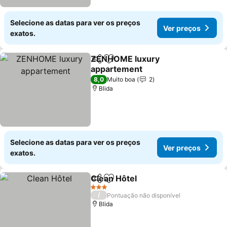
Selecione as datas para ver os preços
Ver preços
exatos.
ZENHOME luxury
Partilhar
Adicionar aos favoritos
appartement
Ver preços
8,0
Muito boa
2
Blida
Selecione as datas para ver os preços
Ver preços
exatos.
Clean Hôtel
Partilhar
Adicionar aos favoritos
Ver preços
3 Estrelas
/
Pontuação não disponível
Blida