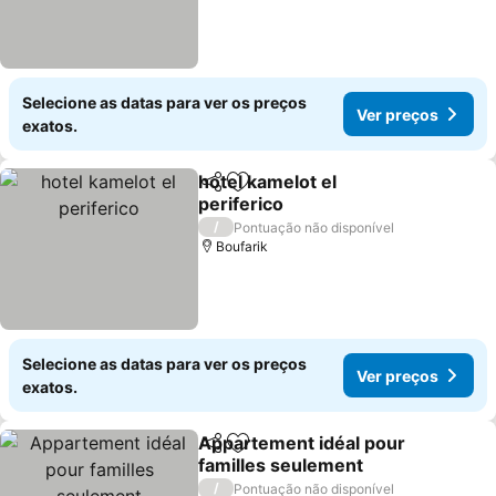
Selecione as datas para ver os preços
Ver preços
exatos.
hotel kamelot el
Partilhar
Adicionar aos favoritos
periferico
Ver preços
/
Pontuação não disponível
Boufarik
Selecione as datas para ver os preços
Ver preços
exatos.
Appartement idéal pour
Partilhar
Adicionar aos favoritos
familles seulement
Ver preços
/
Pontuação não disponível