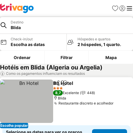
Favoritos
Iniciar
Me
Destino
Blida
Check-in/out
Hóspedes e quartos
Escolha as datas
2 hóspedes, 1 quarto.
Ordenar
Filtrar
Mapa
Hotéis em Blida (Algeria ou Argelia)
Como os pagamentos influenciam os resultados
Bn Hotel
Partilhar
Adicionar aos favoritos
Ver preços
3 Estrelas
8,7
Excelente
448
Blida
Restaurante discreto e acolhedor
Ver preç
Escolha popular
Selecione as datas para ver os preços