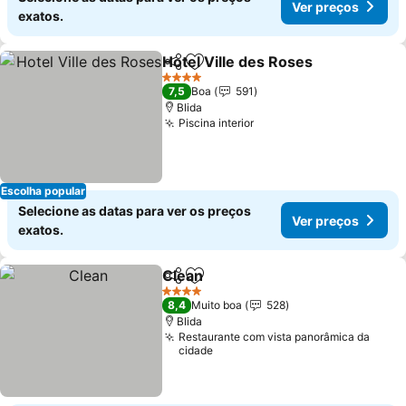
Ver preços
exatos.
Hotel Ville des Roses
Partilhar
Adicionar aos favoritos
Ver 
4 Estrelas
7,5
Boa
591
Blida
Piscina interior
Ver preços
Escolha popular
Selecione as datas para ver os preços
Ver preços
exatos.
Clean
Partilhar
Adicionar aos favoritos
Ver preços
4 Estrelas
8,4
Muito boa
528
Blida
Restaurante com vista panorâmica da
cidade