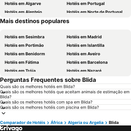
Hotéis em Algarve
Hotéis em Portugal
Hotéis em Alentejo
Hotéis em Norte de Portugal
Mais destinos populares
Hotéis em Centro de Portugal
Hotéis em Sul de Espanha
Hotéis em Sesimbra
Hotéis em Madrid
Hotéis em Portimão
Hotéis em Islantilla
Hotéis em Benidorm
Hotéis em Aveiro
Hotéis em Fátima
Hotéis em Barcelona
Hotéis em Tróia
Hotéis em Nazaré
Perguntas Frequentes sobre Blida
Hotéis em Évora
Hotéis em Peniche
Quais são os melhores hotéis em Blida?
Hotéis em Porto Santo
Hotéis em Isla Canela
Quais são os melhores hotéis que aceitam animais de estimação em
Hotéis em Sangenjo
Hotéis em Vila Nova de Milfontes
Blida?
Quais são os melhores hotéis com spa em Blida?
Hotéis em Vilamoura
Hotéis em Vigo
Quais são os melhores hotéis com piscina em Blida?
Hotéis em Roma
Hotéis em Madeira
Hotéis em Espanha
Hotéis em Málaga
Comparador de Hotéis
África
Algeria ou Argelia
Blida
Hotéis em Maiorca
Hotéis em Andaluzia