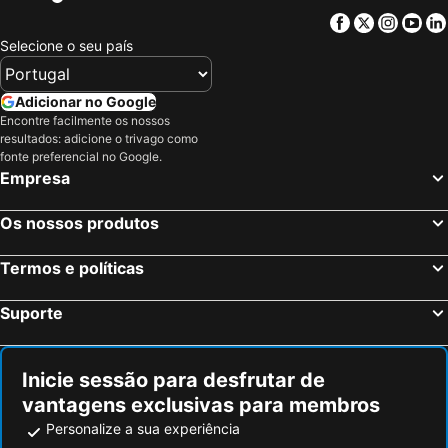
Facebook
Twitter
Insta
Yo
Hotéis em Minorca
Hotéis em Ibiza
Selecione o seu país
Hotéis em Ilha do Sal
Hotéis em Galiza
Hotéis em Douro
Hotéis em Costa da Luz
Adicionar no Google
Hotéis em Serra da Estrela
Hotéis em Região de Lisboa
Encontre facilmente os nossos
resultados: adicione o trivago como
Hotéis em Costa do Sol
Hotéis em Sardenha
fonte preferencial no Google.
Hotéis em Tenerife
Hotéis em Cabo Verde
Empresa
Hotéis em São Miguel
Hotéis em Madrid
Os nossos produtos
Termos e políticas
Suporte
Inicie sessão para desfrutar de
vantagens exclusivas para membros
Personalize a sua experiência