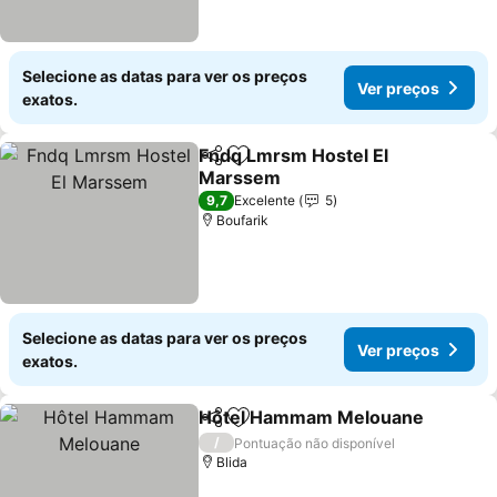
Selecione as datas para ver os preços
Ver preços
exatos.
Fndq Lmrsm Hostel El
Partilhar
Adicionar aos favoritos
Marssem
Ver preços
9,7
Excelente
5
Boufarik
Selecione as datas para ver os preços
Ver preços
exatos.
Hôtel Hammam Melouane
Partilhar
Adicionar aos favoritos
/
Pontuação não disponível
Blida