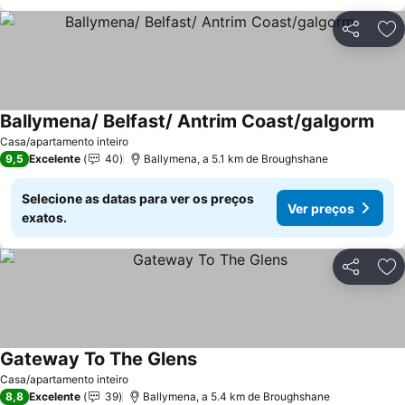
Partilhar
Ad
Ballymena/ Belfast/ Antrim Coast/galgorm
Ver 
Casa/apartamento inteiro
9,5
Excelente
40
Ballymena, a 5.1 km de Broughshane
Selecione as datas para ver os preços
Ver preços
exatos.
Partilhar
Ad
Gateway To The Glens
Ver preços
Casa/apartamento inteiro
8,8
Excelente
39
Ballymena, a 5.4 km de Broughshane