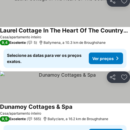
Partilhar
Ad
Laurel Cottage In The Heart Of The Countryside
Ver preços
Casa/apartamento inteiro
9,4
Excelente
5
Ballymena, a 10.3 km de Broughshane
Selecione as datas para ver os preços
Ver preços
exatos.
Partilhar
Ad
Dunamoy Cottages & Spa
Ver preços
Casa/apartamento inteiro
9,5
Excelente
565
Ballyclare, a 16.2 km de Broughshane