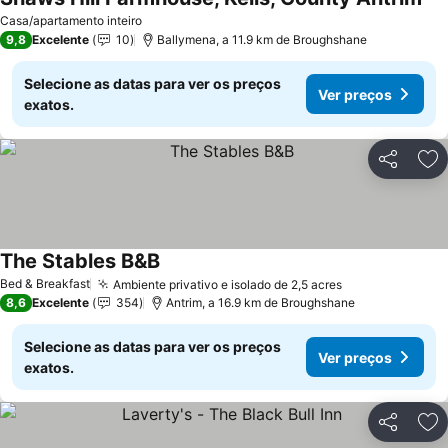
Ver
Casa/apartamento inteiro
9,8
Excelente
10
Ballymena, a 11.9 km de Broughshane
Selecione as datas para ver os preços
Ver preços
exatos.
Partilhar
Ad
The Stables B&B
Ver preços
Bed & Breakfast
Ambiente privativo e isolado de 2,5 acres
Ver preços
8,6
Excelente
354
Antrim, a 16.9 km de Broughshane
Selecione as datas para ver os preços
Ver preços
exatos.
Partilhar
Ad