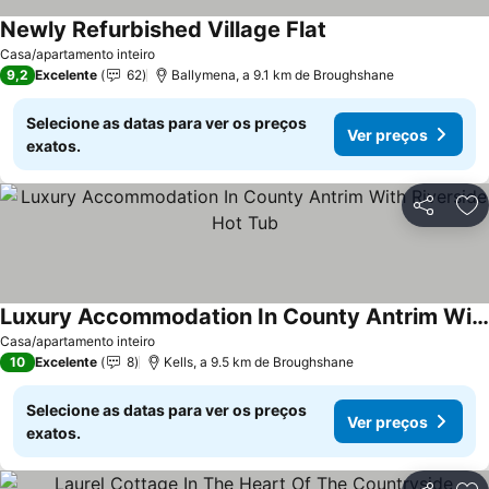
Newly Refurbished Village Flat
Ver preços
Casa/apartamento inteiro
9,2
Excelente
62
Ballymena, a 9.1 km de Broughshane
Selecione as datas para ver os preços
Ver preços
exatos.
Partilhar
Ad
Luxury Accommodation In County Antrim With Riverside Hot Tub
Ver preços
Casa/apartamento inteiro
10
Excelente
8
Kells, a 9.5 km de Broughshane
Selecione as datas para ver os preços
Ver preços
exatos.