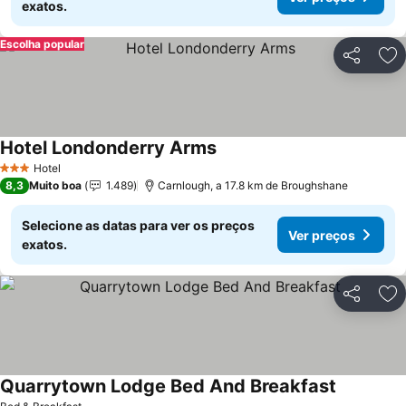
exatos.
Escolha popular
Partilhar
Ad
Hotel Londonderry Arms
Ver preços
Hotel
3 Estrelas
8,3
Muito boa
1.489
Carnlough, a 17.8 km de Broughshane
Selecione as datas para ver os preços
Ver preços
exatos.
Partilhar
Ad
Quarrytown Lodge Bed And Breakfast
Ver preço