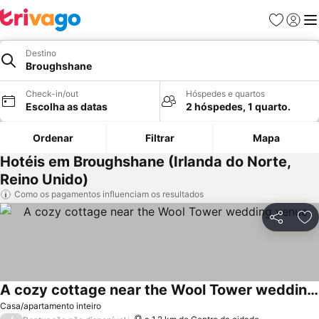
Favoritos
Iniciar
Me
Destino
Broughshane
Check-in/out
Hóspedes e quartos
Escolha as datas
2 hóspedes, 1 quarto.
Ordenar
Filtrar
Mapa
Hotéis em Broughshane (Irlanda do Norte,
Reino Unido)
Como os pagamentos influenciam os resultados
Partilhar
Ad
A cozy cottage near the Wool Tower wedding venue
Ver preços
Casa/apartamento inteiro