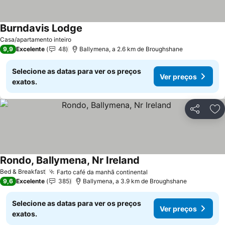
Burndavis Lodge
Ver preços
Casa/apartamento inteiro
9,9
Excelente
48
Ballymena, a 2.6 km de Broughshane
Selecione as datas para ver os preços
Ver preços
exatos.
Partilhar
Ad
Rondo, Ballymena, Nr Ireland
Ver preços
Bed & Breakfast
Farto café da manhã continental
Ver preços
9,6
Excelente
385
Ballymena, a 3.9 km de Broughshane
Selecione as datas para ver os preços
Ver preços
exatos.