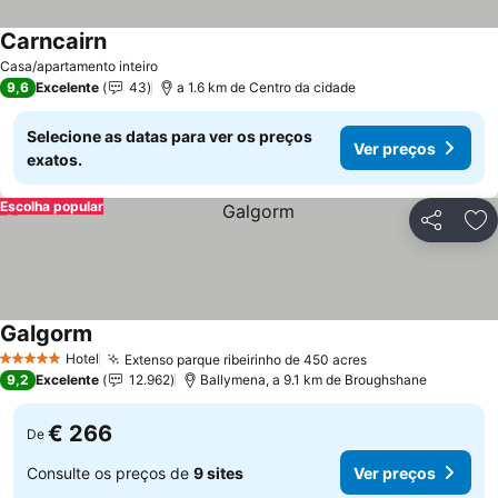
Carncairn
Ver preços
Casa/apartamento inteiro
9,6
Excelente
43
a 1.6 km de Centro da cidade
Selecione as datas para ver os preços
Ver preços
exatos.
Escolha popular
Partilhar
Ad
Galgorm
Ver preços
Hotel
Extenso parque ribeirinho de 450 acres
Ver preços
5 Estrelas
9,2
Excelente
12.962
Ballymena, a 9.1 km de Broughshane
€ 266
De
Consulte os preços de
9 sites
Ver preços