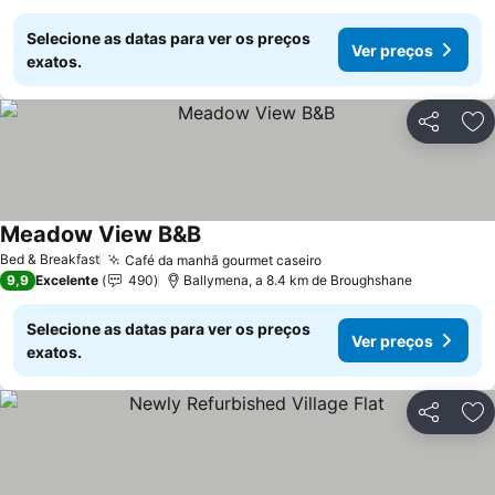
Selecione as datas para ver os preços
Ver preços
exatos.
Partilhar
Ad
Meadow View B&B
Ver preços
Bed & Breakfast
Café da manhã gourmet caseiro
Ver preços
9,9
Excelente
490
Ballymena, a 8.4 km de Broughshane
Selecione as datas para ver os preços
Ver preços
exatos.
Partilhar
Ad