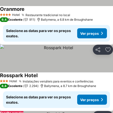
Oranmore
Ver preços
Hotel
Restaurante tradicional no local
Ver preços
4 Estrelas
9,4
Excelente
911
Ballymena, a 6.8 km de Broughshane
Selecione as datas para ver os preços
Ver preços
exatos.
Partilhar
Ad
Rosspark Hotel
Ver preços
Hotel
Instalações versáteis para eventos e conferências
Ver preço
3 Estrelas
8,8
Excelente
2.294
Ballymena, a 8.7 km de Broughshane
Selecione as datas para ver os preços
Ver preços
exatos.
Escolha popular