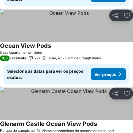
Partilhar
Ad
Ocean View Pods
Ver preços
Casa/apartamento inteiro
9,9
Excelente
22
Larne, a 17.8 km de Broughshane
Selecione as datas para ver os preços
Ver preços
exatos.
Partilhar
Ad
Glenarm Castle Ocean View Pods
Ver preços
Parque de campismo
Vistas panorâmicas do oceano de cada pod
Ver preç