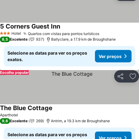
5 Corners Guest Inn
Ver preços
Hotel
Quartos com vistas para pontos turísticos
Ver preços
3 Estrelas
8,5
Excelente
937
Ballyclare, a 17.9 km de Broughshane
Selecione as datas para ver os preços
Ver preços
exatos.
Escolha popular
Partilhar
Ad
The Blue Cottage
Ver preços
Aparthotel
9,6
Excelente
269
Antrim, a 19.3 km de Broughshane
Selecione as datas para ver os preços
Ver preços