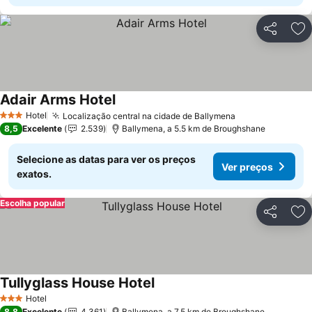
Partilhar
Ad
Adair Arms Hotel
Ver preços
Hotel
Localização central na cidade de Ballymena
Ver preços
3 Estrelas
8,5
Excelente
2.539
Ballymena, a 5.5 km de Broughshane
Selecione as datas para ver os preços
Ver preços
exatos.
Escolha popular
Partilhar
Ad
Tullyglass House Hotel
Ver preços
Hotel
3 Estrelas
8,8
Excelente
4.361
Ballymena, a 7.5 km de Broughshane