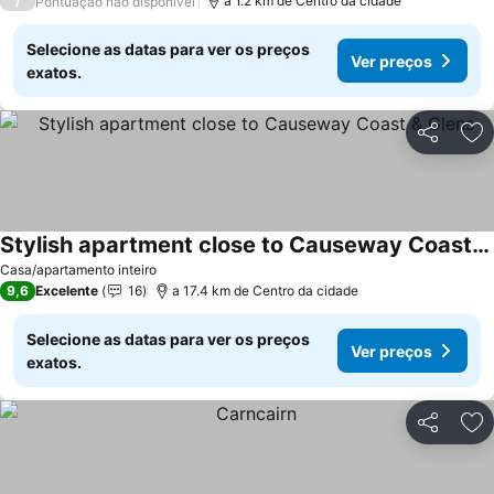
/
a 1.2 km de Centro da cidade
Pontuação não disponível
Selecione as datas para ver os preços
Ver preços
exatos.
Partilhar
Ad
Stylish apartment close to Causeway Coast & Glens
Ver preços
Casa/apartamento inteiro
9,6
Excelente
16
a 17.4 km de Centro da cidade
Selecione as datas para ver os preços
Ver preços
exatos.
Partilhar
Ad