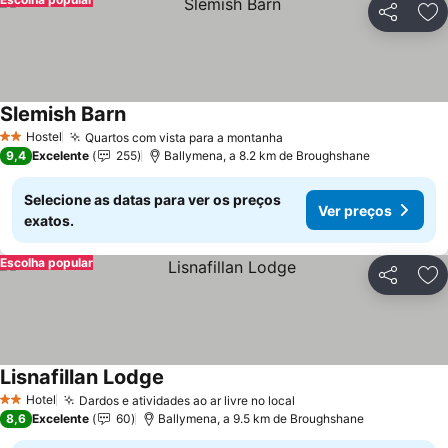
Partilhar
Ad
Slemish Barn
Ver preços
Hostel
Quartos com vista para a montanha
Ver preços
2 Estrelas
9,4
Excelente
255
Ballymena, a 8.2 km de Broughshane
Selecione as datas para ver os preços
Ver preços
exatos.
Escolha popular
Partilhar
Ad
Lisnafillan Lodge
Ver preços
Hotel
Dardos e atividades ao ar livre no local
Ver preços
2 Estrelas
8,6
Excelente
60
Ballymena, a 9.5 km de Broughshane