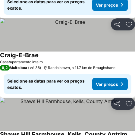
Selecione as datas para ver os preços
Ver preços
exatos.
Partilhar
Ad
Craig-E-Brae
Ver preços
Casa/apartamento inteiro
8,2
Muito boa
38
Randalstown, a 11.7 km de Broughshane
Selecione as datas para ver os preços
Ver preços
exatos.
Partilhar
Ad
Shaws Hill Farmhouse, Kells, County Antrim