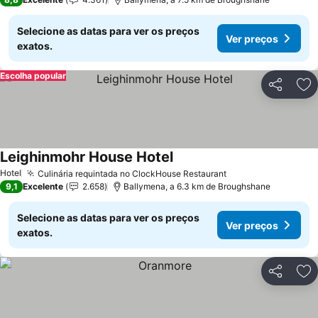
Selecione as datas para ver os preços
Ver preços
exatos.
Escolha popular
Partilhar
Ad
Leighinmohr House Hotel
Ver preços
Hotel
Culinária requintada no ClockHouse Restaurant
Ver preços
9,1
Excelente
2.658
Ballymena, a 6.3 km de Broughshane
Selecione as datas para ver os preços
Ver preços
exatos.
Partilhar
Ad