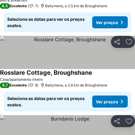
Bed & Breakfast
8,5
Excelente
7
Ballymena, a 2.5 km de Broughshane
Selecione as datas para ver os preços
Ver preços
exatos.
Partilhar
Ad
Rosslare Cottage, Broughshane
Ver preços
Casa/apartamento inteiro
9,7
Excelente
8
Ballymena, a 2.6 km de Broughshane
Selecione as datas para ver os preços
Ver preços
exatos.
Partilhar
Ad