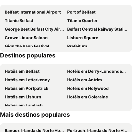
Belfast International Airport
Port of Belfast
Titanic Belfast
Titanic Quarter
George Best Belfast City Airport
Belfast Central Railway Station
Crown Liquor Saloon
Lisburn Square
Gign the Bann Festival
Prefeitura
Destinos populares
The Giants Causeway
Jordanstown Loughshore Park
Zoo Belfast
Cave Hill Country Park
Hotéis em Belfast
Hotéis em Derry-Londonderry
Belfast Castle
Bob Marley Mausoleum
Hotéis em Letterkenny
Hotéis em Antrim
Black Cab Tour
Victoria Square
Hotéis em Portpatrick
Hotéis em Holywood
CastleCourt Shopping Centre
Cathedral Quarter
Hotéis em Lisburn
Hotéis em Coleraine
Belfast Mela
Waterfront Hall
Hotéis em Lamlash
Balmoral Festival
Mais destinos populares
Bangor, Irlanda do Norte Hotéis
Portrush, Irlanda do Norte Hotéis