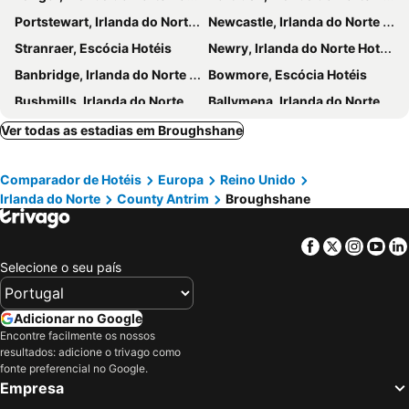
Portstewart, Irlanda do Norte Hotéis
Newcastle, Irlanda do Norte Hotéis
Stranraer, Escócia Hotéis
Newry, Irlanda do Norte Hotéis
Banbridge, Irlanda do Norte Hotéis
Bowmore, Escócia Hotéis
Bushmills, Irlanda do Norte Hotéis
Ballymena, Irlanda do Norte Hotéis
Carrickfergus, Irlanda do Norte Hotéis
Armagh, Irlanda do Norte Hotéis
Ver todas as estadias em Broughshane
Monaghan, Eire Hotéis
Ballyclare, Irlanda do Norte Hotéis
Comparador de Hotéis
Europa
Reino Unido
Cushendall, Irlanda do Norte Hotéis
Burt, Eire Hotéis
Irlanda do Norte
County Antrim
Broughshane
Ballygally, Irlanda do Norte Hotéis
Larne, Irlanda do Norte Hotéis
Ballycastle, Irlanda do Norte Hotéis
Ballintoy, Irlanda do Norte Hotéis
Facebook
Twitter
Insta
Yo
Belfast, Irlanda do Norte Hotéis
Derry-Londonderry, Irlanda do Norte Hotéis
Selecione o seu país
Letterkenny, Eire Hotéis
Antrim, Irlanda do Norte Hotéis
Portpatrick, Escócia Hotéis
Lisburn, Irlanda do Norte Hotéis
Adicionar no Google
Encontre facilmente os nossos
Holywood, Irlanda do Norte Hotéis
Coleraine, Irlanda do Norte Hotéis
resultados: adicione o trivago como
Crumlin, Irlanda do Norte Hotéis
Londres, Inglaterra Hotéis
fonte preferencial no Google.
Empresa
Edimburgo, Escócia Hotéis
Manchester, Inglaterra Hotéis