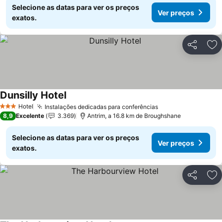
Selecione as datas para ver os preços
Ver preços
exatos.
Partilhar
Ad
Dunsilly Hotel
Ver preços
Hotel
Instalações dedicadas para conferências
Ver preços
3 Estrelas
8,9
Excelente
3.369
Antrim, a 16.8 km de Broughshane
Selecione as datas para ver os preços
Ver preços
exatos.
Partilhar
Ad