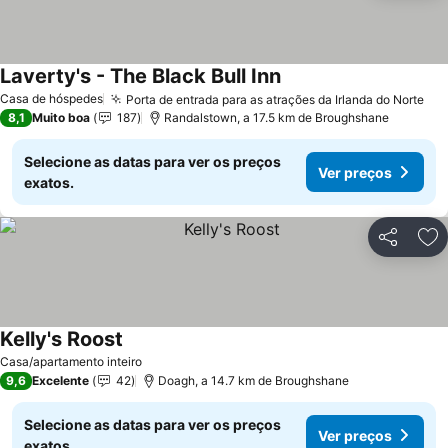
Laverty's - The Black Bull Inn
Ver preços
Casa de hóspedes
Porta de entrada para as atrações da Irlanda do Norte
Ver
8,1
Muito boa
187
Randalstown, a 17.5 km de Broughshane
Selecione as datas para ver os preços
Ver preços
exatos.
Partilhar
Ad
Kelly's Roost
Ver preços
Casa/apartamento inteiro
9,6
Excelente
42
Doagh, a 14.7 km de Broughshane
Selecione as datas para ver os preços
Ver preços
exatos.