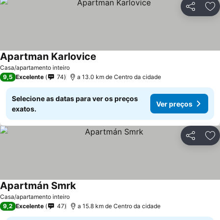
Partilhar
Ad
Apartman Karlovice
Ver preços
Casa/apartamento inteiro
9,5
Excelente
74
a 13.0 km de Centro da cidade
Selecione as datas para ver os preços
Ver preços
exatos.
Partilhar
Ad
Apartmán Smrk
Ver preços
Casa/apartamento inteiro
9,2
Excelente
47
a 15.8 km de Centro da cidade