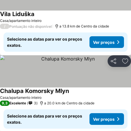
Vila Liduška
Ver preços
Casa/apartamento inteiro
/
a 13.8 km de Centro da cidade
Pontuação não disponível
Selecione as datas para ver os preços
Ver preços
exatos.
Partilhar
Ad
Chalupa Komorsky Mlyn
Ver preços
Casa/apartamento inteiro
9,3
Excelente
3
a 20.0 km de Centro da cidade
Selecione as datas para ver os preços
Ver preços
exatos.