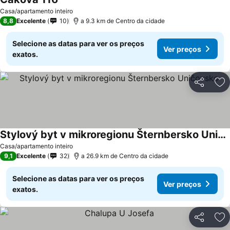
Ver preços
Casa/apartamento inteiro
8,8
Excelente
10
a 9.3 km de Centro da cidade
Selecione as datas para ver os preços
Ver preços
exatos.
Partilhar
Ad
Stylový byt v mikroregionu Šternbersko Uničovsko
Ver preços
Casa/apartamento inteiro
9,1
Excelente
32
a 26.9 km de Centro da cidade
Selecione as datas para ver os preços
Ver preços
exatos.
Partilhar
Ad