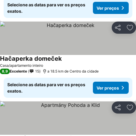
Selecione as datas para ver os preços
Ver preços
exatos.
Partilhar
Ad
Hačaperka domeček
Ver preços
Casa/apartamento inteiro
8,9
Excelente
15
a 18.5 km de Centro da cidade
Selecione as datas para ver os preços
Ver preços
exatos.
Partilhar
Ad