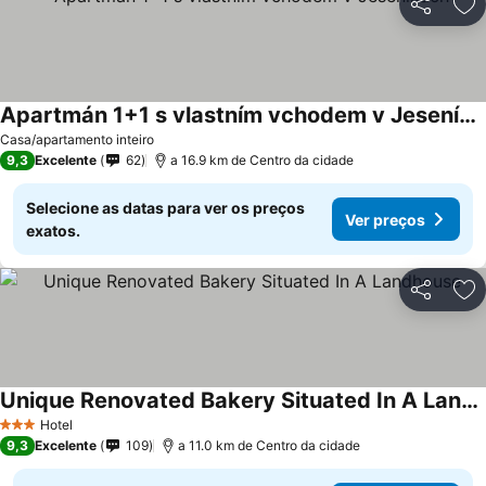
Partilhar
Ad
Apartmán 1+1 s vlastním vchodem v Jeseníkách
Ver preços
Casa/apartamento inteiro
9,3
Excelente
62
a 16.9 km de Centro da cidade
Selecione as datas para ver os preços
Ver preços
exatos.
Partilhar
Ad
Unique Renovated Bakery Situated In A Landhouse
Ver preços
Hotel
3 Estrelas
9,3
Excelente
109
a 11.0 km de Centro da cidade