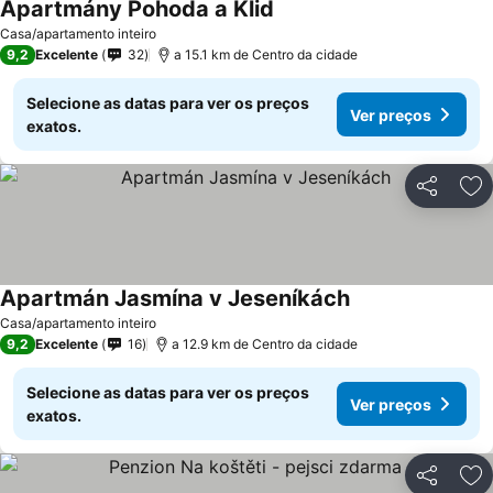
Apartmány Pohoda a Klid
Ver preços
Casa/apartamento inteiro
9,2
Excelente
32
a 15.1 km de Centro da cidade
Selecione as datas para ver os preços
Ver preços
exatos.
Partilhar
Ad
Apartmán Jasmína v Jeseníkách
Ver preços
Casa/apartamento inteiro
9,2
Excelente
16
a 12.9 km de Centro da cidade
Selecione as datas para ver os preços
Ver preços
exatos.
Partilhar
Ad