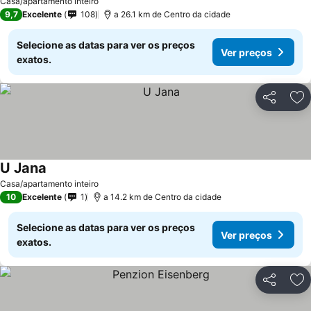
Casa/apartamento inteiro
9,7
Excelente
108
a 26.1 km de Centro da cidade
Selecione as datas para ver os preços
Ver preços
exatos.
Partilhar
Ad
U Jana
Ver preços
Casa/apartamento inteiro
10
Excelente
1
a 14.2 km de Centro da cidade
Selecione as datas para ver os preços
Ver preços
exatos.
Partilhar
Ad