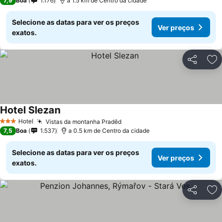
7,9
Boa
1.176
a 1.5 km de Centro da cidade
Selecione as datas para ver os preços
Ver preços
exatos.
Partilhar
Ad
Hotel Slezan
Ver preços
Hotel
Vistas da montanha Praděd
Ver preços
3 Estrelas
7,5
Boa
1.537
a 0.5 km de Centro da cidade
Selecione as datas para ver os preços
Ver preços
exatos.
Partilhar
Ad