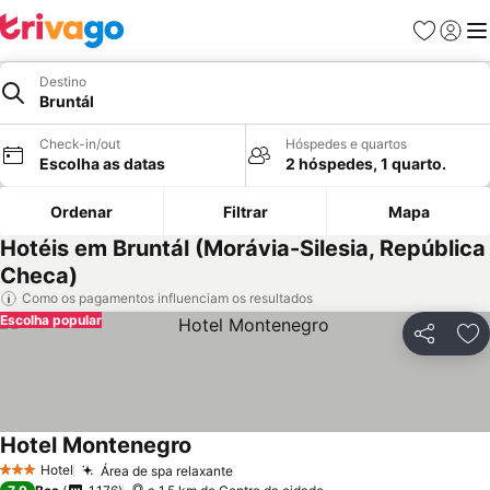
Favoritos
Iniciar
Me
Destino
Bruntál
Check-in/out
Hóspedes e quartos
Escolha as datas
2 hóspedes, 1 quarto.
Ordenar
Filtrar
Mapa
Hotéis em Bruntál (Morávia-Silesia, República
Checa)
Como os pagamentos influenciam os resultados
Escolha popular
Partilhar
Ad
Hotel Montenegro
Ver preços
Hotel
Área de spa relaxante
Ver preços
3 Estrelas