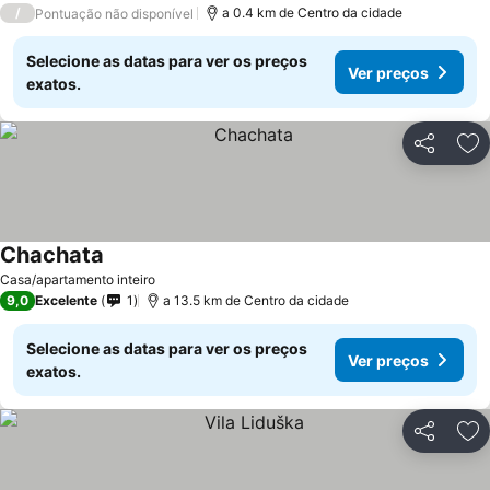
/
a 0.4 km de Centro da cidade
Pontuação não disponível
Selecione as datas para ver os preços
Ver preços
exatos.
Partilhar
Ad
Chachata
Ver preços
Casa/apartamento inteiro
9,0
Excelente
1
a 13.5 km de Centro da cidade
Selecione as datas para ver os preços
Ver preços
exatos.
Partilhar
Ad