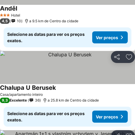
Anděl
Ver preços
Hotel
3 Estrelas
4,5
10
a 9.5 km de Centro da cidade
Selecione as datas para ver os preços
Ver preços
exatos.
Partilhar
Ad
Chalupa U Berusek
Ver preços
Casa/apartamento inteiro
9,3
Excelente
36
a 25.8 km de Centro da cidade
Selecione as datas para ver os preços
Ver preços
exatos.