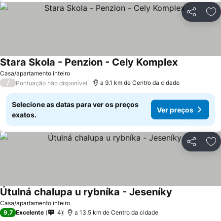
Partilhar
Ad
Stara Skola - Penzion - Cely Komplex
Ver preços
Casa/apartamento inteiro
/
a 9.1 km de Centro da cidade
Pontuação não disponível
Selecione as datas para ver os preços
Ver preços
exatos.
Partilhar
Ad
Útulná chalupa u rybníka - Jeseníky
Ver preços
Casa/apartamento inteiro
9,7
Excelente
4
a 13.5 km de Centro da cidade