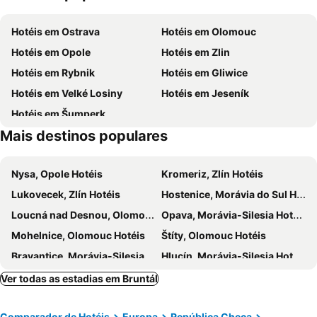
Pekařov
Art-Ski – Bielice
Hotéis em Ostrava
Hotéis em Olomouc
Olomouc
Zabreh Ostrava Airport
Hotéis em Opole
Hotéis em Zlin
Ski areál Červenohorské sedlo
Hotéis em Rybnik
Hotéis em Gliwice
Hotéis em Velké Losiny
Hotéis em Jeseník
Hotéis em Šumperk
Mais destinos populares
Nysa, Opole Hotéis
Kromeriz, Zlín Hotéis
Lukovecek, Zlín Hotéis
Hostenice, Morávia do Sul Hotéis
Loucná nad Desnou, Olomouc Hotéis
Opava, Morávia-Silesia Hotéis
Mohelnice, Olomouc Hotéis
Štíty, Olomouc Hotéis
Bravantice, Morávia-Silesia Hotéis
Hlucín, Morávia-Silesia Hotéis
Międzygórze, Baixa Silésia Hotéis
Lanškroun, Pardubice Hotéis
Ver todas as estadias em Bruntál
Prostějov, Olomouc Hotéis
Krapkowice, Opole Hotéis
Comparador de Hotéis
Europa
República Checa