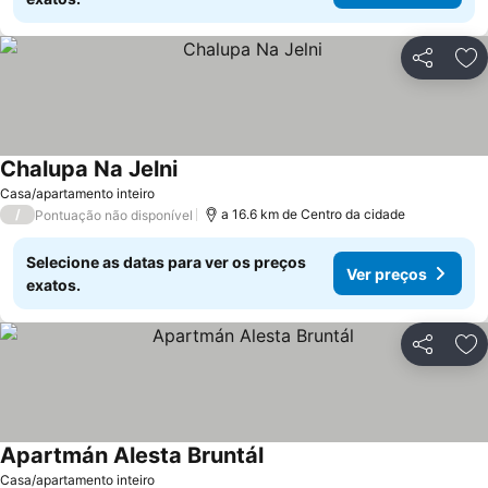
Partilhar
Ad
Chalupa Na Jelni
Ver preços
Casa/apartamento inteiro
/
a 16.6 km de Centro da cidade
Pontuação não disponível
Selecione as datas para ver os preços
Ver preços
exatos.
Partilhar
Ad
Apartmán Alesta Bruntál
Ver preços
Casa/apartamento inteiro