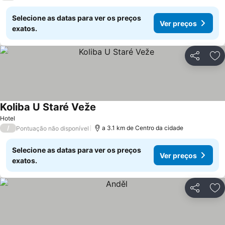
Selecione as datas para ver os preços
Ver preços
exatos.
Partilhar
Ad
Koliba U Staré Veže
Ver preços
Hotel
/
a 3.1 km de Centro da cidade
Pontuação não disponível
Selecione as datas para ver os preços
Ver preços
exatos.
Partilhar
Ad