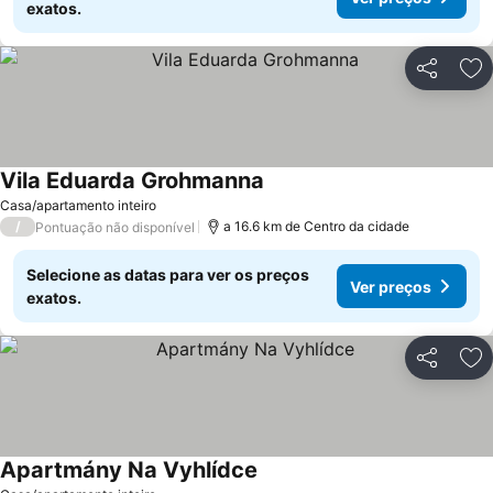
exatos.
Partilhar
Ad
Vila Eduarda Grohmanna
Ver preços
Casa/apartamento inteiro
/
a 16.6 km de Centro da cidade
Pontuação não disponível
Selecione as datas para ver os preços
Ver preços
exatos.
Partilhar
Ad
Apartmány Na Vyhlídce
Ver preços