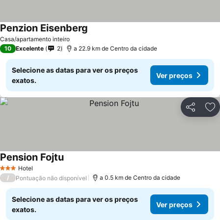
Penzion Eisenberg
Ver preços
Casa/apartamento inteiro
10
Excelente
2
a 22.9 km de Centro da cidade
Selecione as datas para ver os preços
Ver preços
exatos.
Partilhar
Ad
Pension Fojtu
Ver preços
Hotel
3 Estrelas
/
a 0.5 km de Centro da cidade
Pontuação não disponível
Selecione as datas para ver os preços
Ver preços
exatos.