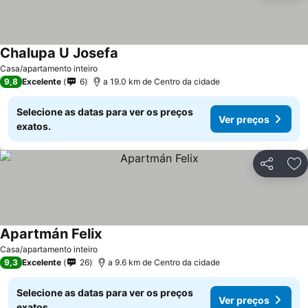
Chalupa U Josefa
Ver preços
Casa/apartamento inteiro
9,8
Excelente
6
a 19.0 km de Centro da cidade
Selecione as datas para ver os preços
Ver preços
exatos.
Partilhar
Ad
Apartmán Felix
Ver preços
Casa/apartamento inteiro
9,3
Excelente
26
a 9.6 km de Centro da cidade
Selecione as datas para ver os preços
Ver preços
exatos.