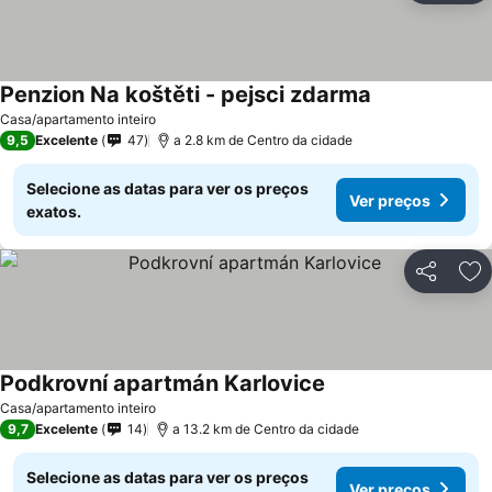
Penzion Na koštěti - pejsci zdarma
Ver preços
Casa/apartamento inteiro
9,5
Excelente
47
a 2.8 km de Centro da cidade
Selecione as datas para ver os preços
Ver preços
exatos.
Partilhar
Ad
Podkrovní apartmán Karlovice
Ver preços
Casa/apartamento inteiro
9,7
Excelente
14
a 13.2 km de Centro da cidade
Selecione as datas para ver os preços
Ver preços