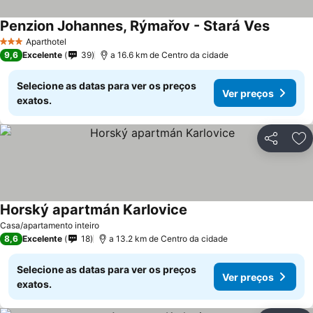
Penzion Johannes, Rýmařov - Stará Ves
Ver pre
Aparthotel
3 Estrelas
9,6
Excelente
39
a 16.6 km de Centro da cidade
Selecione as datas para ver os preços
Ver preços
exatos.
Partilhar
Ad
Horský apartmán Karlovice
Ver preços
Casa/apartamento inteiro
8,6
Excelente
18
a 13.2 km de Centro da cidade
Selecione as datas para ver os preços
Ver preços
exatos.