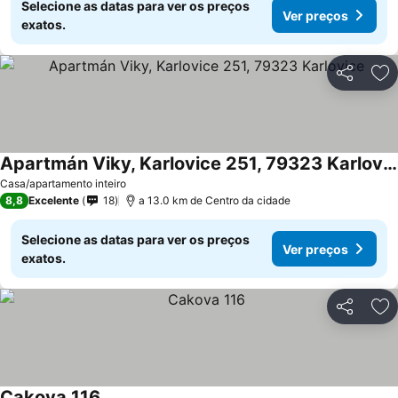
Selecione as datas para ver os preços
Ver preços
exatos.
Partilhar
Ad
Apartmán Viky, Karlovice 251, 79323 Karlovice
Ver preços
Casa/apartamento inteiro
8,8
Excelente
18
a 13.0 km de Centro da cidade
Selecione as datas para ver os preços
Ver preços
exatos.
Partilhar
Ad
Cakova 116