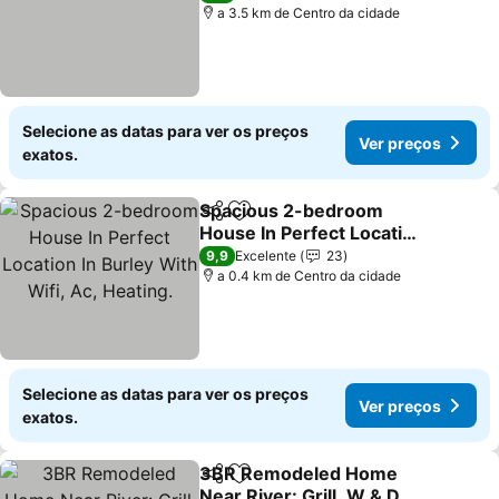
a 3.5 km de Centro da cidade
Selecione as datas para ver os preços
Ver preços
exatos.
Spacious 2-bedroom
Partilhar
Adicionar aos favoritos
House In Perfect Location
In Burley With Wifi, Ac,
9,9
Excelente
23
Heating.
a 0.4 km de Centro da cidade
Selecione as datas para ver os preços
Ver preços
exatos.
3BR Remodeled Home
Partilhar
Adicionar aos favoritos
Near River: Grill, W & D,