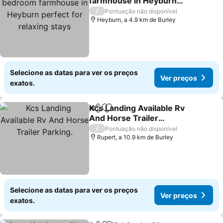
farmhouse in Heyburn
perfect for relaxing stays
/
Pontuação não disponível
Heyburn, a 4.9 km de Burley
Selecione as datas para ver os preços
Ver preços
exatos.
Kcs Landing Available Rv
Partilhar
Adicionar aos favoritos
And Horse Trailer
Parking.
/
Pontuação não disponível
Rupert, a 10.9 km de Burley
Selecione as datas para ver os preços
Ver preços
exatos.