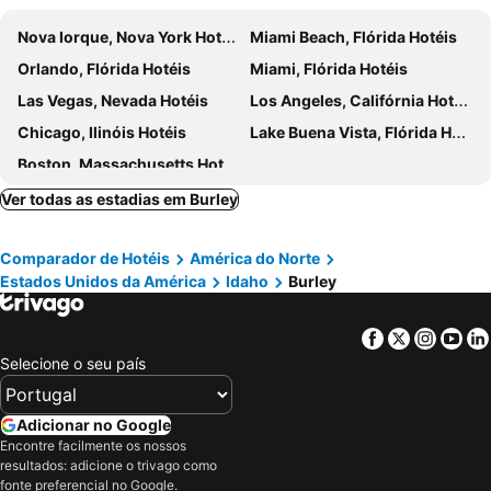
Nova Iorque, Nova York Hotéis
Miami Beach, Flórida Hotéis
Orlando, Flórida Hotéis
Miami, Flórida Hotéis
Las Vegas, Nevada Hotéis
Los Angeles, Califórnia Hotéis
Chicago, Ilinóis Hotéis
Lake Buena Vista, Flórida Hotéis
Boston, Massachusetts Hotéis
Ver todas as estadias em Burley
Comparador de Hotéis
América do Norte
Estados Unidos da América
Idaho
Burley
Facebook
Twitter
Insta
Yo
Selecione o seu país
Adicionar no Google
Encontre facilmente os nossos
resultados: adicione o trivago como
fonte preferencial no Google.