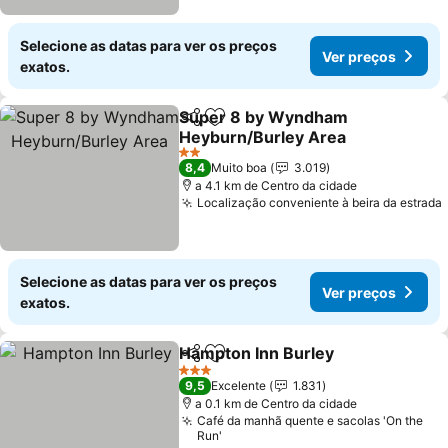
Selecione as datas para ver os preços
Ver preços
exatos.
Super 8 by Wyndham
Partilhar
Adicionar aos favoritos
Heyburn/Burley Area
2 Estrelas
8,4
Muito boa
3.019
a 4.1 km de Centro da cidade
Localização conveniente à beira da estrada
Selecione as datas para ver os preços
Ver preços
exatos.
Hampton Inn Burley
Partilhar
Adicionar aos favoritos
3 Estrelas
9,5
Excelente
1.831
a 0.1 km de Centro da cidade
Café da manhã quente e sacolas 'On the
Run'