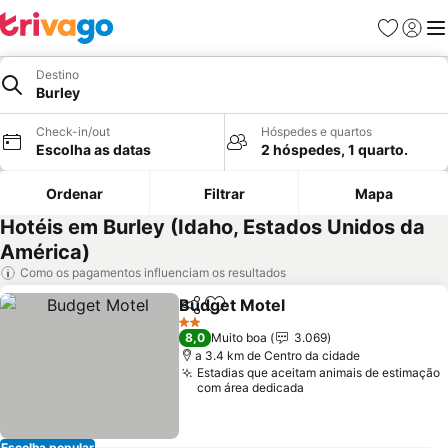
Favoritos
Iniciar
Me
Destino
Burley
Check-in/out
Hóspedes e quartos
Escolha as datas
2 hóspedes, 1 quarto.
Ordenar
Filtrar
Mapa
Hotéis em Burley (Idaho, Estados Unidos da
América)
Como os pagamentos influenciam os resultados
Budget Motel
Partilhar
Adicionar aos favoritos
2 Estrelas
8,0
Muito boa
3.069
a 3.4 km de Centro da cidade
Estadias que aceitam animais de estimação
com área dedicada
Escolha popular