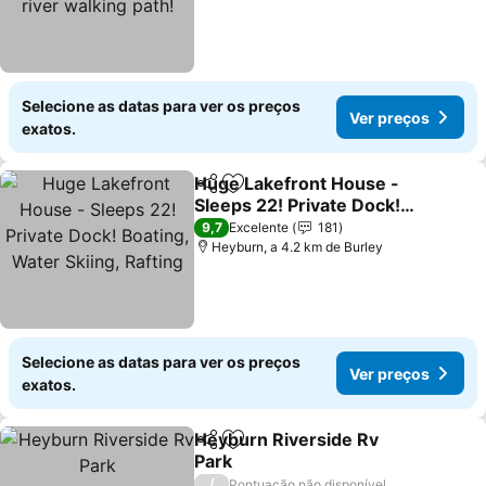
Selecione as datas para ver os preços
Ver preços
exatos.
Huge Lakefront House -
Partilhar
Adicionar aos favoritos
Sleeps 22! Private Dock!
Boating, Water Skiing,
9,7
Excelente
181
Rafting
Heyburn, a 4.2 km de Burley
Selecione as datas para ver os preços
Ver preços
exatos.
Heyburn Riverside Rv
Partilhar
Adicionar aos favoritos
Park
/
Pontuação não disponível