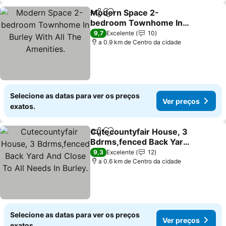
Modern Space 2-
Partilhar
Adicionar aos favoritos
bedroom Townhome In
Burley With All The
9,7
Excelente
10
Amenities.
a 0.9 km de Centro da cidade
Selecione as datas para ver os preços
Ver preços
exatos.
Cutecountyfair House, 3
Partilhar
Adicionar aos favoritos
Bdrms,fenced Back Yard
And Close To All Needs In
9,3
Excelente
12
Burley.
a 0.6 km de Centro da cidade
Selecione as datas para ver os preços
Ver preços
exatos.