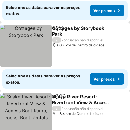
Selecione as datas para ver os preços
Ver preços
exatos.
Cottages by Storybook
Partilhar
Adicionar aos favoritos
Park
/
Pontuação não disponível
a 0.4 km de Centro da cidade
Selecione as datas para ver os preços
Ver preços
exatos.
Snake River Resort:
Partilhar
Adicionar aos favoritos
Riverfront View & Access
Boat Ramp, Docks, Boat
/
Pontuação não disponível
Rentals.
a 3.4 km de Centro da cidade