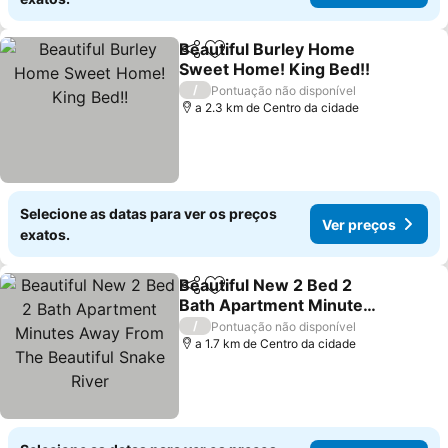
Beautiful Burley Home
Partilhar
Adicionar aos favoritos
Sweet Home! King Bed!!
/
Pontuação não disponível
a 2.3 km de Centro da cidade
Selecione as datas para ver os preços
Ver preços
exatos.
Beautiful New 2 Bed 2
Partilhar
Adicionar aos favoritos
Bath Apartment Minutes
Away From The Beautiful
/
Pontuação não disponível
Snake River
a 1.7 km de Centro da cidade