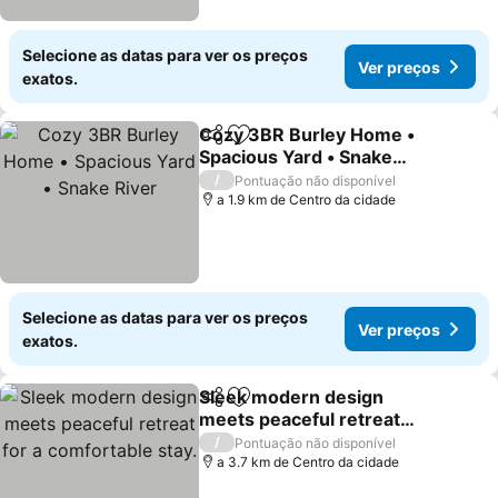
Selecione as datas para ver os preços
Ver preços
exatos.
Cozy 3BR Burley Home •
Partilhar
Adicionar aos favoritos
Spacious Yard • Snake
River
/
Pontuação não disponível
a 1.9 km de Centro da cidade
Selecione as datas para ver os preços
Ver preços
exatos.
Sleek modern design
Partilhar
Adicionar aos favoritos
meets peaceful retreat
for a comfortable stay.
/
Pontuação não disponível
a 3.7 km de Centro da cidade