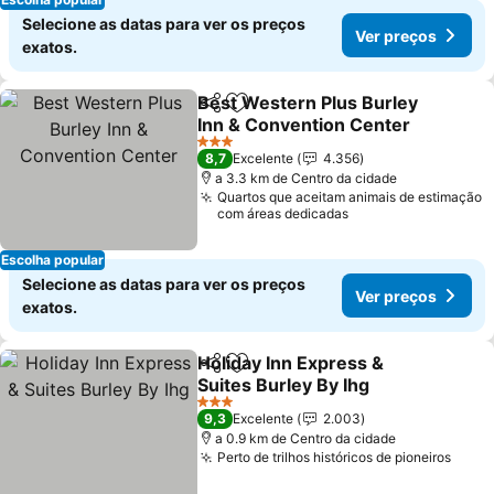
Selecione as datas para ver os preços
Ver preços
exatos.
Best Western Plus Burley
Partilhar
Adicionar aos favoritos
Inn & Convention Center
3 Estrelas
8,7
Excelente
4.356
a 3.3 km de Centro da cidade
Quartos que aceitam animais de estimação
com áreas dedicadas
Escolha popular
Selecione as datas para ver os preços
Ver preços
exatos.
Holiday Inn Express &
Partilhar
Adicionar aos favoritos
Suites Burley By Ihg
3 Estrelas
9,3
Excelente
2.003
a 0.9 km de Centro da cidade
Perto de trilhos históricos de pioneiros