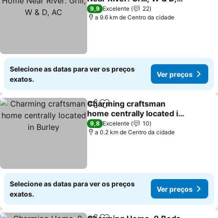
AC
9,9
Excelente
22
a 9.6 km de Centro da cidade
Selecione as datas para ver os preços
Ver preços
exatos.
Charming craftsman
Partilhar
Adicionar aos favoritos
home centrally located in
Burley
9,8
Excelente
10
a 0.2 km de Centro da cidade
Selecione as datas para ver os preços
Ver preços
exatos.