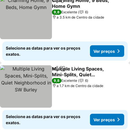
Charming Home, 9 Beds,
Partilhar
Adicionar aos favoritos
Home Gymn
9,8
Excelente
6
a 3.5 km de Centro da cidade
Selecione as datas para ver os preços
Ver preços
exatos.
Multiple Living Spaces,
Partilhar
Adicionar aos favoritos
Mini-Splits, Quiet
Neighborhood in SW
9,8
Excelente
6
Burley
a 1.7 km de Centro da cidade
Selecione as datas para ver os preços
Ver preços
exatos.