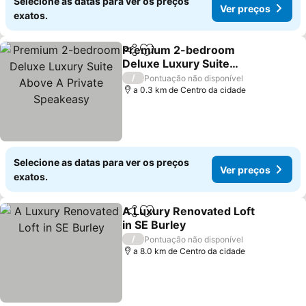
Selecione as datas para ver os preços
Ver preços
exatos.
Premium 2-bedroom
Partilhar
Adicionar aos favoritos
Deluxe Luxury Suite
Above A Private
/
Pontuação não disponível
Speakeasy
a 0.3 km de Centro da cidade
Selecione as datas para ver os preços
Ver preços
exatos.
A Luxury Renovated Loft
Partilhar
Adicionar aos favoritos
in SE Burley
/
Pontuação não disponível
a 8.0 km de Centro da cidade