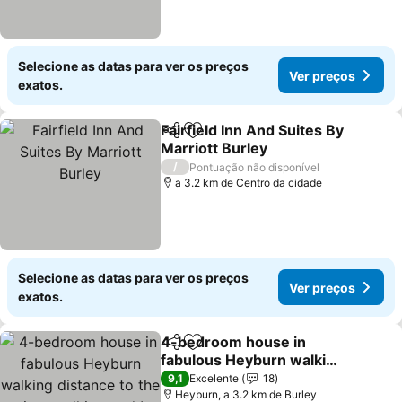
Selecione as datas para ver os preços
Ver preços
exatos.
Fairfield Inn And Suites By
Partilhar
Adicionar aos favoritos
Marriott Burley
/
Pontuação não disponível
a 3.2 km de Centro da cidade
Selecione as datas para ver os preços
Ver preços
exatos.
4-bedroom house in
Partilhar
Adicionar aos favoritos
fabulous Heyburn walking
distance to the river
9,1
Excelente
18
walking path!
Heyburn, a 3.2 km de Burley