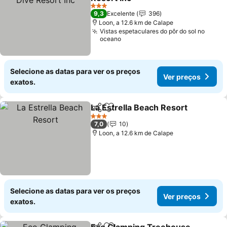
Ver preços
3 Estrelas
9,3
Excelente
396
Loon, a 12.6 km de Calape
Vistas espetaculares do pôr do sol no
oceano
Selecione as datas para ver os preços
Ver preços
exatos.
La Estrella Beach Resort
Partilhar
Adicionar aos favoritos
V
3 Estrelas
7,0
10
Loon, a 12.6 km de Calape
Selecione as datas para ver os preços
Ver preços
exatos.