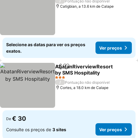
/
Pontuação não disponível
Catigbian, a 13.6 km de Calape
Selecione as datas para ver os preços
Ver preços
exatos.
AbatanRiverviewResort
Partilhar
Adicionar aos favoritos
by SMS Hospitality
Ver preços
3 Estrelas
/
Pontuação não disponível
Cortes, a 18.0 km de Calape
€ 30
De
Consulte os preços de
3 sites
Ver preços