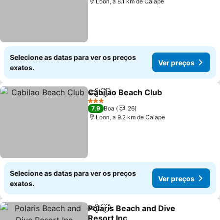
Loon, a 8.1 km de Calape
Selecione as datas para ver os preços
Ver preços
exatos.
Cabilao Beach Club
Partilhar
Adicionar aos favoritos
Ver pr
3 Estrelas
7,9
Boa
26
Loon, a 9.2 km de Calape
Selecione as datas para ver os preços
Ver preços
exatos.
Polaris Beach and Dive
Partilhar
Adicionar aos favoritos
Resort Inc