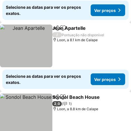
Selecione as datas para ver os preços
Ver preços
exatos.
Jean Apartelle
Partilhar
Adicionar aos favoritos
Ver preços
/
Pontuação não disponível
Loon, a 8.1 km de Calape
Selecione as datas para ver os preços
Ver preços
exatos.
Sondol Beach House
Partilhar
Adicionar aos favoritos
Ver p
2,0
1
Loon, a 8.8 km de Calape