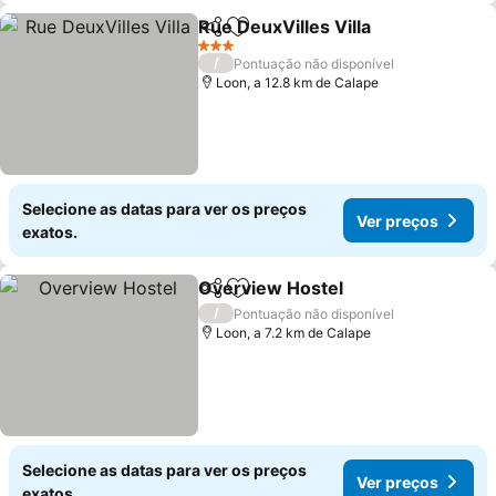
Rue DeuxVilles Villa
Partilhar
Adicionar aos favoritos
Ver pr
3 Estrelas
/
Pontuação não disponível
Loon, a 12.8 km de Calape
Selecione as datas para ver os preços
Ver preços
exatos.
Overview Hostel
Partilhar
Adicionar aos favoritos
Ver preço
/
Pontuação não disponível
Loon, a 7.2 km de Calape
Selecione as datas para ver os preços
Ver preços
exatos.