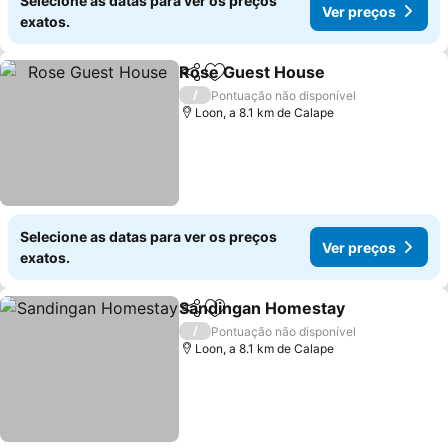
Selecione as datas para ver os preços
Ver preços
exatos.
Rose Guest House
Partilhar
Adicionar aos favoritos
Ver pre
/
Pontuação não disponível
Loon, a 8.1 km de Calape
Selecione as datas para ver os preços
Ver preços
exatos.
Sandingan Homestay
Partilhar
Adicionar aos favoritos
Ver 
/
Pontuação não disponível
Loon, a 8.1 km de Calape