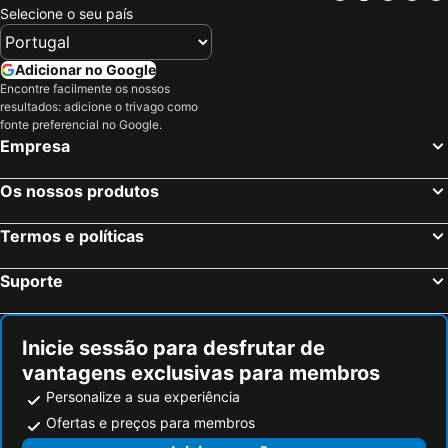
Coron, Visayas Hotéis
Balabag, Visayas Hotéis
Selecione o seu país
Panglao, Visayas Hotéis
Cebu City, Visayas Hotéis
Lapu-Lapu, Visayas Hotéis
General Luna, Mindanau Hotéis
Adicionar no Google
Encontre facilmente os nossos
Malay, Visayas Hotéis
resultados: adicione o trivago como
fonte preferencial no Google.
Empresa
Os nossos produtos
Termos e políticas
Suporte
Inicie sessão para desfrutar de
vantagens exclusivas para membros
Personalize a sua experiência
Ofertas e preços para membros