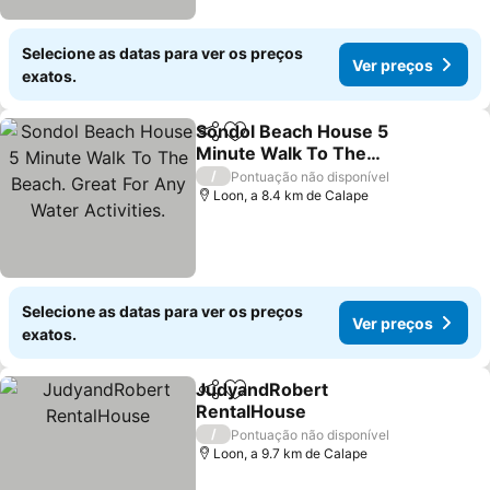
Selecione as datas para ver os preços
Ver preços
exatos.
Sondol Beach House 5
Partilhar
Adicionar aos favoritos
Minute Walk To The
Beach. Great For Any
Ver preços
/
Pontuação não disponível
Water Activities.
Loon, a 8.4 km de Calape
Selecione as datas para ver os preços
Ver preços
exatos.
JudyandRobert
Partilhar
Adicionar aos favoritos
RentalHouse
Ver preços
/
Pontuação não disponível
Loon, a 9.7 km de Calape