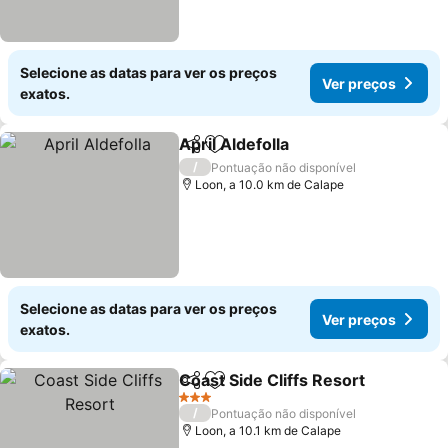
Selecione as datas para ver os preços
Ver preços
exatos.
April Aldefolla
Partilhar
Adicionar aos favoritos
Ver preços
/
Pontuação não disponível
Loon, a 10.0 km de Calape
Selecione as datas para ver os preços
Ver preços
exatos.
Coast Side Cliffs Resort
Partilhar
Adicionar aos favoritos
Ve
3 Estrelas
/
Pontuação não disponível
Loon, a 10.1 km de Calape