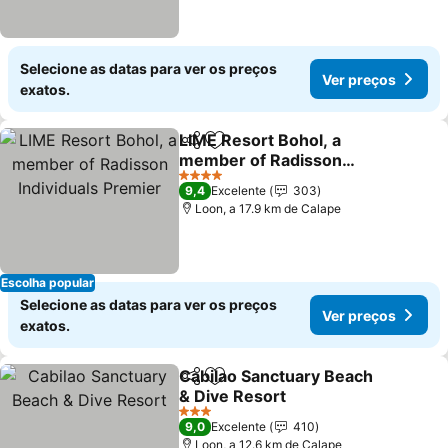
Selecione as datas para ver os preços
Ver preços
exatos.
LIME Resort Bohol, a
Partilhar
Adicionar aos favoritos
member of Radisson
Individuals Premier
Ver preços
4 Estrelas
9,4
Excelente
303
Loon, a 17.9 km de Calape
Escolha popular
Selecione as datas para ver os preços
Ver preços
exatos.
Cabilao Sanctuary Beach
Partilhar
Adicionar aos favoritos
& Dive Resort
Ver preços
3 Estrelas
9,0
Excelente
410
Loon, a 12.6 km de Calape