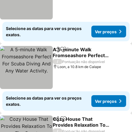
Selecione as datas para ver os preços
Ver preços
exatos.
A 5-minute Walk
Partilhar
Adicionar aos favoritos
Fromseashore Perfect
For Scuba Diving And Any
Ver preços
/
Pontuação não disponível
Water Activity.
Loon, a 10.8 km de Calape
Selecione as datas para ver os preços
Ver preços
exatos.
Cozy House That
Partilhar
Adicionar aos favoritos
Provides Relaxation To
The Guest
Ver preços
/
Pontuação não disponível