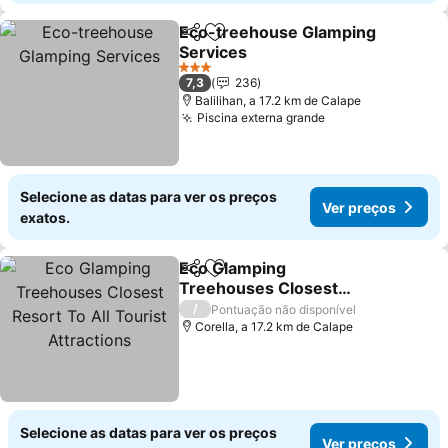
Eco-treehouse Glamping
Partilhar
Adicionar aos favoritos
Services
Ver preços
3 Estrelas
7,3
236
Balilihan, a 17.2 km de Calape
Piscina externa grande
Ver preços
Selecione as datas para ver os preços
Ver preços
exatos.
Eco Glamping
Partilhar
Adicionar aos favoritos
Treehouses Closest
Resort To All Tourist
Ver preços
/
Pontuação não disponível
Attractions
Corella, a 17.2 km de Calape
Selecione as datas para ver os preços
Ver preços