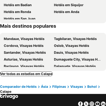
Hotéis em Badian
Hotéis em Siquijor
Hotéis em Ronda
Hotéis em Anda
Hotéis em San Juan
Mais destinos populares
Mandaue, Visayas Hotéis
Tagbilaran, Visayas Hotéis
Cordova, Visayas Hotéis
Oslob, Visayas Hotéis
Santander, Visayas Hotéis
Dauis, Visayas Hotéis
Asturias, Visayas Hotéis
Dumaguete City, Visayas Hotéis
Baclayon, Visayas Hotéis
Dalaguete, Visayas Hotéis
Balamban, Visayas Hotéis
Argao, Visayas Hotéis
Ver todas as estadias em Calape
Alegria, Visayas Hotéis
Bais City, Visayas Hotéis
Comparador de Hotéis
Ásia
Filipinas
Visayas
Bohol
Iloilo City, Visayas Hotéis
Bacolod City, Visayas Hotéis
Calape
Nueva Valencia, Visayas Hotéis
Roxas City, Visayas Hotéis
El Nido, Visayas Hotéis
Manila, Luzon Hotéis
Facebook
Twitter
Insta
Yo