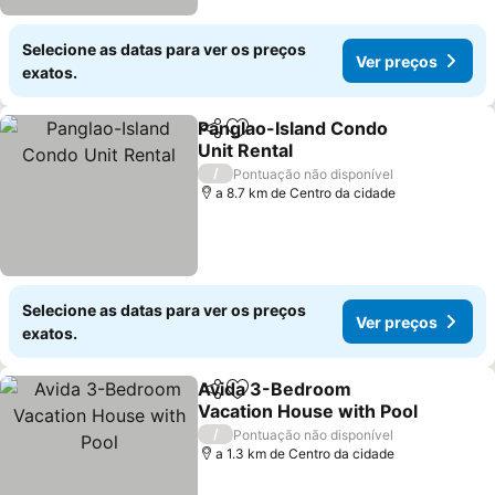
Selecione as datas para ver os preços
Ver preços
exatos.
Panglao-Island Condo
Partilhar
Adicionar aos favoritos
Unit Rental
Ver preços
/
Pontuação não disponível
a 8.7 km de Centro da cidade
Selecione as datas para ver os preços
Ver preços
exatos.
Avida 3-Bedroom
Partilhar
Adicionar aos favoritos
Vacation House with Pool
Ver preços
/
Pontuação não disponível
a 1.3 km de Centro da cidade