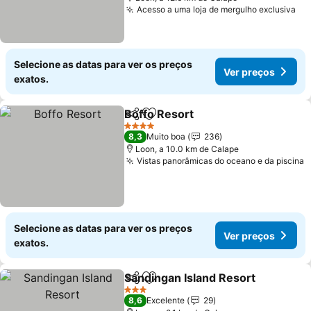
Acesso a uma loja de mergulho exclusiva
Ve
Selecione as datas para ver os preços
Ver preços
exatos.
Boffo Resort
Partilhar
Adicionar aos favoritos
Ver preços
4 Estrelas
8,3
Muito boa
236
Loon, a 10.0 km de Calape
Vistas panorâmicas do oceano e da piscina
V
Selecione as datas para ver os preços
Ver preços
exatos.
Sandingan Island Resort
Partilhar
Adicionar aos favoritos
Ve
3 Estrelas
8,6
Excelente
29