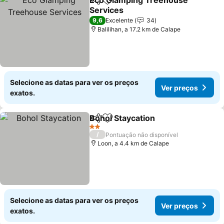
Eco Glamping Treehouse
Partilhar
Adicionar aos favoritos
Services
Ver preços
9,6
Excelente
34
Balilihan, a 17.2 km de Calape
Selecione as datas para ver os preços
Ver preços
exatos.
Bohol Staycation
Partilhar
Adicionar aos favoritos
Ver preço
2 Estrelas
/
Pontuação não disponível
Loon, a 4.4 km de Calape
Selecione as datas para ver os preços
Ver preços
exatos.