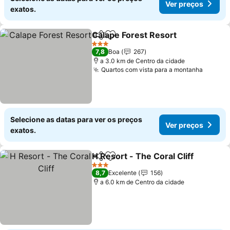
Ver preços
exatos.
Calape Forest Resort
Partilhar
Adicionar aos favoritos
Ver 
3 Estrelas
7,8
Boa
267
a 3.0 km de Centro da cidade
Quartos com vista para a montanha
Ver pr
Selecione as datas para ver os preços
Ver preços
exatos.
H Resort - The Coral Cliff
Partilhar
Adicionar aos favoritos
3 Estrelas
8,7
Excelente
156
a 6.0 km de Centro da cidade