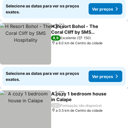
Selecione as datas para ver os preços
Ver preços
exatos.
H Resort Bohol - The
Partilhar
Adicionar aos favoritos
Coral Cliff by SMS
Hospitality
Ver preços
8,9
Excelente
150
a 6.0 km de Centro da cidade
Selecione as datas para ver os preços
Ver preços
exatos.
A cozy 1 bedroom house
Partilhar
Adicionar aos favoritos
in Calape
Ver preços
/
Pontuação não disponível
a 0.5 km de Centro da cidade