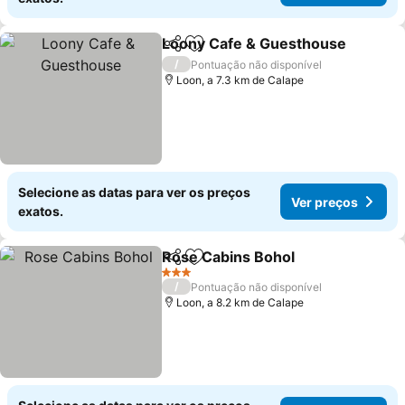
Loony Cafe & Guesthouse
Partilhar
Adicionar aos favoritos
/
Pontuação não disponível
Loon, a 7.3 km de Calape
Selecione as datas para ver os preços
Ver preços
exatos.
Rose Cabins Bohol
Partilhar
Adicionar aos favoritos
Ver pre
3 Estrelas
/
Pontuação não disponível
Loon, a 8.2 km de Calape