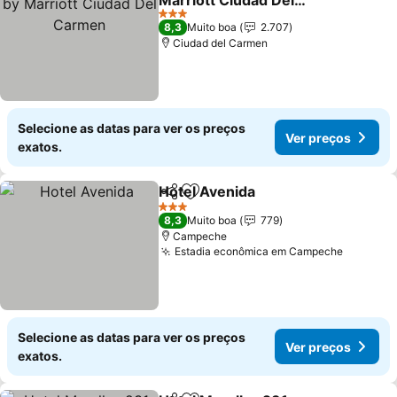
Marriott Ciudad Del
Carmen
Ver preços
3 Estrelas
8,3
Muito boa
2.707
Ciudad del Carmen
Selecione as datas para ver os preços
Ver preços
exatos.
Hotel Avenida
Partilhar
Adicionar aos favoritos
Ver preços
3 Estrelas
8,3
Muito boa
779
Campeche
Estadia econômica em Campeche
Ver pre
Selecione as datas para ver os preços
Ver preços
exatos.