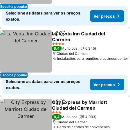
Escolha popular
Selecione as datas para ver os preços
Ver preços
exatos.
La Venta Inn Ciudad del
Partilhar
Adicionar aos favoritos
Carmen
Ver preços
4 Estrelas
8,4
Muito boa
6.345
Ciudad del Carmen
Instalações para reuniões e business center
Escolha popular
Selecione as datas para ver os preços
Ver preços
exatos.
City Express by Marriott
Partilhar
Adicionar aos favoritos
Ciudad del Carmen
Ver preços
3 Estrelas
8,4
Muito boa
4.093
Ciudad del Carmen
Perto de centros de convenções
Ver preç