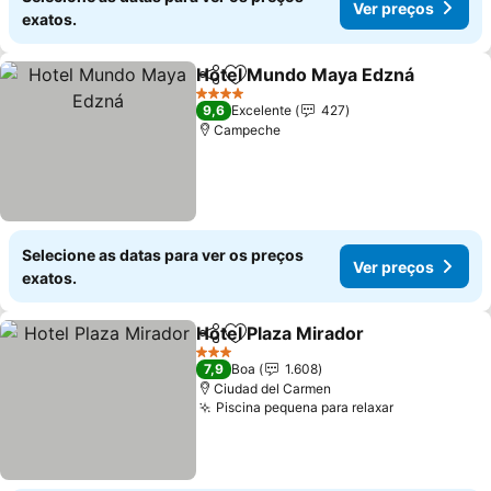
Ver preços
exatos.
Hotel Mundo Maya Edzná
Partilhar
Adicionar aos favoritos
4 Estrelas
9,6
Excelente
427
Campeche
Selecione as datas para ver os preços
Ver preços
exatos.
Hotel Plaza Mirador
Partilhar
Adicionar aos favoritos
Ver pr
3 Estrelas
7,9
Boa
1.608
Ciudad del Carmen
Piscina pequena para relaxar
Ver preços