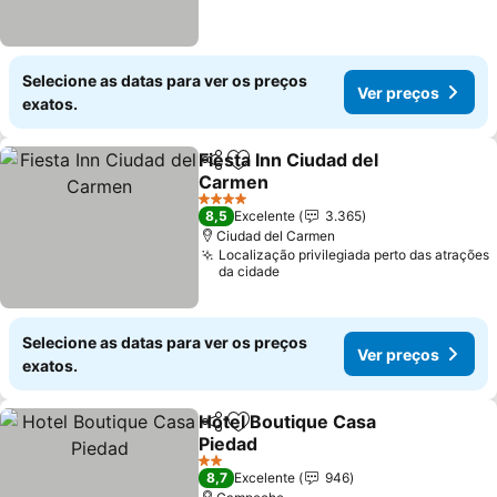
Selecione as datas para ver os preços
Ver preços
exatos.
Fiesta Inn Ciudad del
Partilhar
Adicionar aos favoritos
Carmen
Ver preços
4 Estrelas
8,5
Excelente
3.365
Ciudad del Carmen
Localização privilegiada perto das atrações
da cidade
Selecione as datas para ver os preços
Ver preços
exatos.
Hotel Boutique Casa
Partilhar
Adicionar aos favoritos
Piedad
Ver preços
2 Estrelas
8,7
Excelente
946