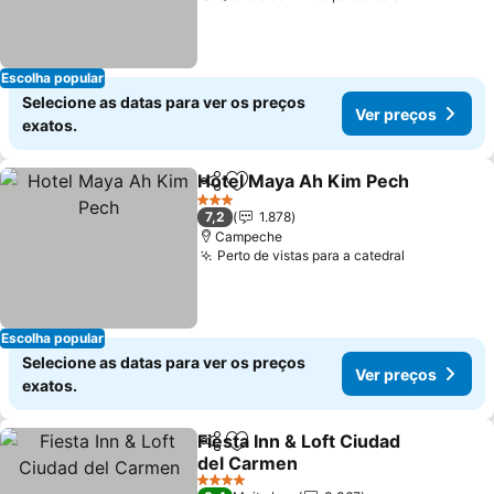
Escolha popular
Selecione as datas para ver os preços
Ver preços
exatos.
Hotel Maya Ah Kim Pech
Partilhar
Adicionar aos favoritos
V
3 Estrelas
7,2
1.878
Campeche
Perto de vistas para a catedral
Ver preço
Escolha popular
Selecione as datas para ver os preços
Ver preços
exatos.
Fiesta Inn & Loft Ciudad
Partilhar
Adicionar aos favoritos
del Carmen
Ver preços
4 Estrelas