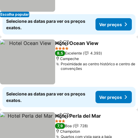
Escolha popular
Selecione as datas para ver os preços
Ver preços
exatos.
Hotel Ocean View
Partilhar
Adicionar aos favoritos
Ver pre
4 Estrelas
8,5
Excelente
4.393
Campeche
Proximidade ao centro histórico e centro de
convenções
Selecione as datas para ver os preços
Ver preços
exatos.
Hotel Perla del Mar
Partilhar
Adicionar aos favoritos
Ver pr
3 Estrelas
7,9
Boa
728
Champoton
Quartos com vista para a baía
Ver preços