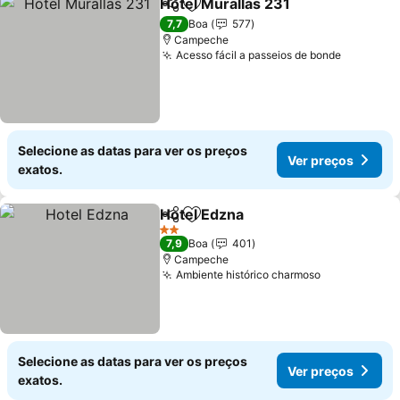
Hotel Murallas 231
Partilhar
Adicionar aos favoritos
Ver pre
7,7
Boa
577
Campeche
Acesso fácil a passeios de bonde
Ver preç
Selecione as datas para ver os preços
Ver preços
exatos.
Hotel Edzna
Partilhar
Adicionar aos favoritos
Ver preços
2 Estrelas
7,9
Boa
401
Campeche
Ambiente histórico charmoso
Ver preços
Selecione as datas para ver os preços
Ver preços
exatos.