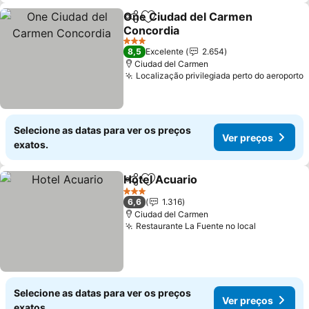
One Ciudad del Carmen
Partilhar
Adicionar aos favoritos
Concordia
Ver preços
3 Estrelas
8,5
Excelente
2.654
Ciudad del Carmen
Localização privilegiada perto do aeroporto
V
Selecione as datas para ver os preços
Ver preços
exatos.
Hotel Acuario
Partilhar
Adicionar aos favoritos
Ver preços
3 Estrelas
6,6
1.316
Ciudad del Carmen
Restaurante La Fuente no local
Ver preço
Selecione as datas para ver os preços
Ver preços
exatos.