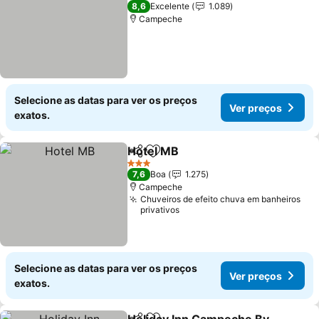
4 Estrelas
8,6
Excelente
1.089
Campeche
Selecione as datas para ver os preços
Ver preços
exatos.
Hotel MB
Partilhar
Adicionar aos favoritos
Ver preços
3 Estrelas
7,6
Boa
1.275
Campeche
Chuveiros de efeito chuva em banheiros
privativos
Selecione as datas para ver os preços
Ver preços
exatos.