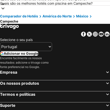
Quais são os melhores hotéis com piscina em Campeche?
Hotéis em Roma
Hotéis em Norte de Portugal
Hotéis em Madeira
Hotéis em Espanha
Comparador de Hotéis
América do Norte
México
Hotéis em Sul de Espanha
Hotéis em Andaluzia
Campeche
Hotéis em Minorca
Hotéis em Ibiza
Hotéis em Ilha do Sal
Hotéis em Galiza
Facebook
Twitter
Insta
Yo
Hotéis em Douro
Hotéis em Costa da Luz
Selecione o seu país
Hotéis em Serra da Estrela
Hotéis em Região de Lisboa
Adicionar no Google
Hotéis em Costa do Sol
Hotéis em Sardenha
Encontre facilmente os nossos
Hotéis em Tenerife
Hotéis em Cabo Verde
resultados: adicione o trivago como
fonte preferencial no Google.
Hotéis em São Miguel
Hotéis em Madrid
Empresa
Os nossos produtos
Termos e políticas
Suporte