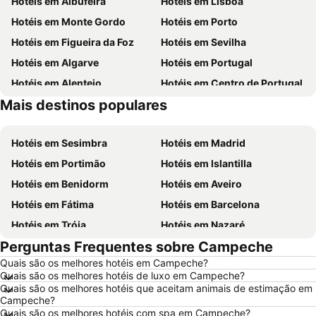
Hotéis em Albufeira
Hotéis em Lisboa
Hotéis em Monte Gordo
Hotéis em Porto
Hotéis em Figueira da Foz
Hotéis em Sevilha
Hotéis em Algarve
Hotéis em Portugal
Hotéis em Alentejo
Hotéis em Centro de Portugal
Mais destinos populares
Hotéis em Málaga
Hotéis em Maiorca
Hotéis em Sesimbra
Hotéis em Madrid
Hotéis em Portimão
Hotéis em Islantilla
Hotéis em Benidorm
Hotéis em Aveiro
Hotéis em Fátima
Hotéis em Barcelona
Hotéis em Tróia
Hotéis em Nazaré
Perguntas Frequentes sobre Campeche
Hotéis em Évora
Hotéis em Peniche
Quais são os melhores hotéis em Campeche?
Hotéis em Porto Santo
Hotéis em Isla Canela
Quais são os melhores hotéis de luxo em Campeche?
Hotéis em Sangenjo
Hotéis em Vila Nova de Milfontes
Quais são os melhores hotéis que aceitam animais de estimação em
Campeche?
Hotéis em Vilamoura
Hotéis em Vigo
Quais são os melhores hotéis com spa em Campeche?