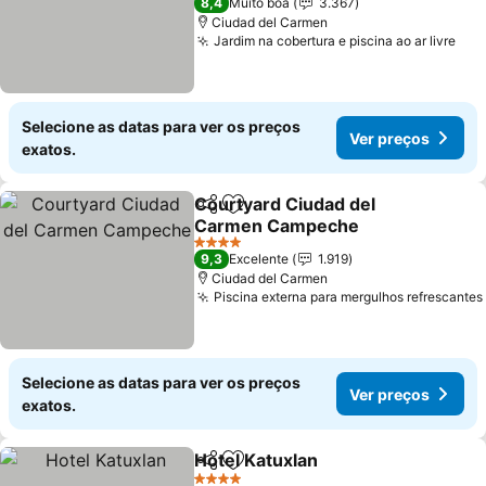
8,4
Muito boa
3.367
Ciudad del Carmen
Jardim na cobertura e piscina ao ar livre
Ver
Selecione as datas para ver os preços
Ver preços
exatos.
Courtyard Ciudad del
Partilhar
Adicionar aos favoritos
Carmen Campeche
Ver preços
4 Estrelas
9,3
Excelente
1.919
Ciudad del Carmen
Piscina externa para mergulhos refrescantes
Selecione as datas para ver os preços
Ver preços
exatos.
Hotel Katuxlan
Partilhar
Adicionar aos favoritos
Ver preços