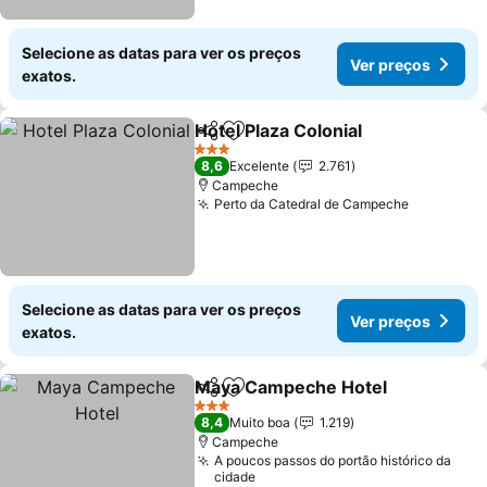
Selecione as datas para ver os preços
Ver preços
exatos.
Hotel Plaza Colonial
Partilhar
Adicionar aos favoritos
Ver pr
3 Estrelas
8,6
Excelente
2.761
Campeche
Perto da Catedral de Campeche
Ver preç
Selecione as datas para ver os preços
Ver preços
exatos.
Maya Campeche Hotel
Partilhar
Adicionar aos favoritos
Ver
3 Estrelas
8,4
Muito boa
1.219
Campeche
A poucos passos do portão histórico da
cidade