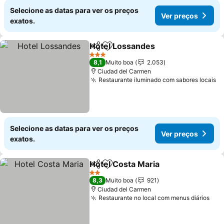
Selecione as datas para ver os preços
Ver preços
exatos.
Hotel Lossandes
Partilhar
Adicionar aos favoritos
Ver preço
3 Estrelas
8,1
Muito boa
2.053
Ciudad del Carmen
Restaurante iluminado com sabores locais
Ve
Selecione as datas para ver os preços
Ver preços
exatos.
Hotel Costa Maria
Partilhar
Adicionar aos favoritos
Ver preç
2 Estrelas
8,3
Muito boa
921
Ciudad del Carmen
Restaurante no local com menus diários
Ver