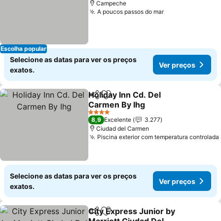
Campeche
A poucos passos do mar
Ver preços
Escolha popular
Selecione as datas para ver os preços
Ver preços
exatos.
Holiday Inn Cd. Del
Partilhar
Adicionar aos favoritos
Carmen By Ihg
Ver preços
4 Estrelas
8,9
Excelente
3.277
Ciudad del Carmen
Piscina exterior com temperatura controlada
Selecione as datas para ver os preços
Ver preços
exatos.
City Express Junior by
Partilhar
Adicionar aos favoritos