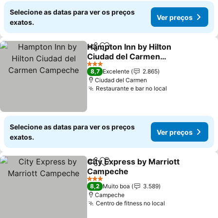
Selecione as datas para ver os preços
Ver preços
exatos.
Hampton Inn by Hilton
Partilhar
Adicionar aos favoritos
Ciudad del Carmen
Campeche
Ver preços
3 Estrelas
8,7
Excelente
2.865
Ciudad del Carmen
Restaurante e bar no local
Ver preços
Selecione as datas para ver os preços
Ver preços
exatos.
City Express by Marriott
Partilhar
Adicionar aos favoritos
Campeche
Ver preços
3 Estrelas
8,2
Muito boa
3.589
Campeche
Centro de fitness no local
Ver preços