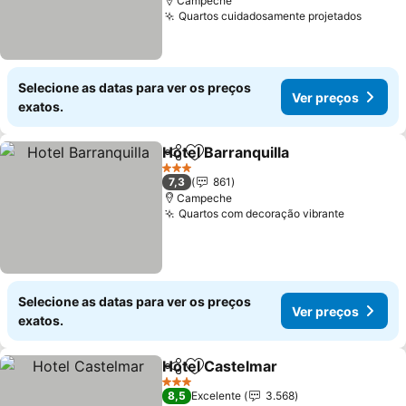
Campeche
Quartos cuidadosamente projetados
Ver pr
Selecione as datas para ver os preços
Ver preços
exatos.
Hotel Barranquilla
Partilhar
Adicionar aos favoritos
Ver preç
3 Estrelas
7,3
861
Campeche
Quartos com decoração vibrante
Ver preç
Selecione as datas para ver os preços
Ver preços
exatos.
Hotel Castelmar
Partilhar
Adicionar aos favoritos
Ver preço
3 Estrelas
8,5
Excelente
3.568