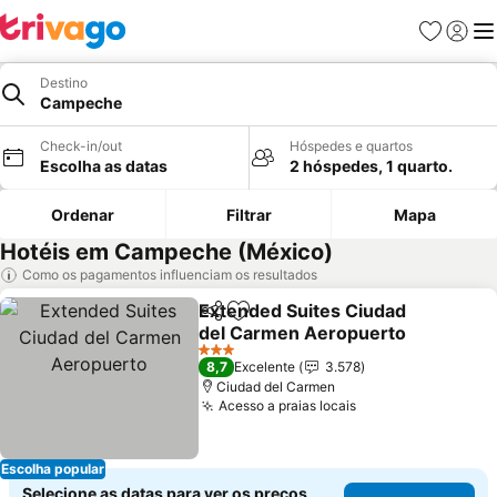
Favoritos
Iniciar
Me
Destino
Campeche
Check-in/out
Hóspedes e quartos
Escolha as datas
2 hóspedes, 1 quarto.
Ordenar
Filtrar
Mapa
Hotéis em Campeche (México)
Como os pagamentos influenciam os resultados
Extended Suites Ciudad
Partilhar
Adicionar aos favoritos
del Carmen Aeropuerto
Ver preços
3 Estrelas
8,7
Excelente
3.578
Ciudad del Carmen
Acesso a praias locais
Ver preços
Escolha popular
Selecione as datas para ver os preços