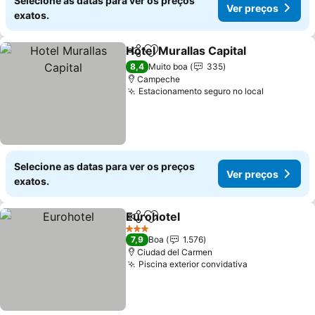
Selecione as datas para ver os preços
Ver preços
exatos.
Hotel Murallas Capital
Partilhar
Adicionar aos favoritos
Ver 
8,4
Muito boa
335
Campeche
Estacionamento seguro no local
Ver preço
Selecione as datas para ver os preços
Ver preços
exatos.
Eurohotel
Partilhar
Adicionar aos favoritos
Ver preços
3 Estrelas
7,9
Boa
1.576
Ciudad del Carmen
Piscina exterior convidativa
Ver preços