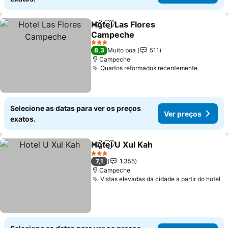
Hotel Las Flores
Partilhar
Adicionar aos favoritos
Campeche
Ver preços
3 Estrelas
8,3
Muito boa
511
Campeche
Quartos reformados recentemente
Ver pre
Selecione as datas para ver os preços
Ver preços
exatos.
Hotel U Xul Kah
Partilhar
Adicionar aos favoritos
Ver preços
3 Estrelas
7,1
1.355
Campeche
Vistas elevadas da cidade a partir do hotel
V