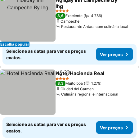
Holiday Inn Campeche By
Partilhar
Adicionar aos favoritos
Ihg
Ver preços
4 Estrelas
8,6
Excelente
4.786
Campeche
Restaurante Antara com culinária local
Ver 
Escolha popular
Selecione as datas para ver os preços
Ver preços
exatos.
Hotel Hacienda Real
Partilhar
Adicionar aos favoritos
Ver p
4 Estrelas
8,3
Muito boa
1.279
Ciudad del Carmen
Culinária regional e internacional
Ver preç
Selecione as datas para ver os preços
Ver preços
exatos.