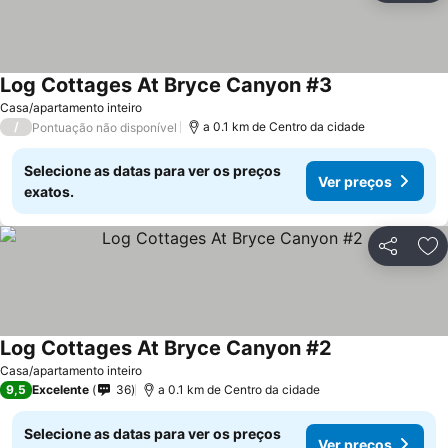
Log Cottages At Bryce Canyon #3
Casa/apartamento inteiro
/
a 0.1 km de Centro da cidade
Pontuação não disponível
Selecione as datas para ver os preços
Ver preços
exatos.
Partilhar
Ad
Log Cottages At Bryce Canyon #2
Casa/apartamento inteiro
9,5
Excelente
36
a 0.1 km de Centro da cidade
Selecione as datas para ver os preços
Ver preços