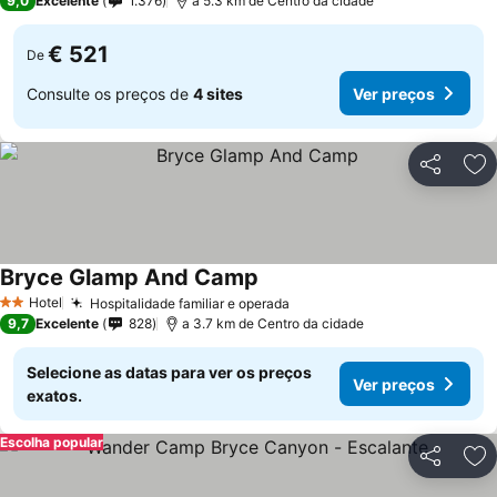
9,0
Excelente
1.376
a 5.3 km de Centro da cidade
€ 521
De
Consulte os preços de
4 sites
Ver preços
Partilhar
Ad
Bryce Glamp And Camp
Hotel
Hospitalidade familiar e operada
2 Estrelas
9,7
Excelente
828
a 3.7 km de Centro da cidade
Selecione as datas para ver os preços
Ver preços
exatos.
Escolha popular
Partilhar
Ad