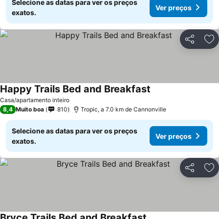
Selecione as datas para ver os preços
Ver preços
exatos.
Partilhar
Ad
Happy Trails Bed and Breakfast
Casa/apartamento inteiro
8,4
Muito boa
810
Tropic, a 7.0 km de Cannonville
Selecione as datas para ver os preços
Ver preços
exatos.
Partilhar
Ad
Bryce Trails Bed and Breakfast