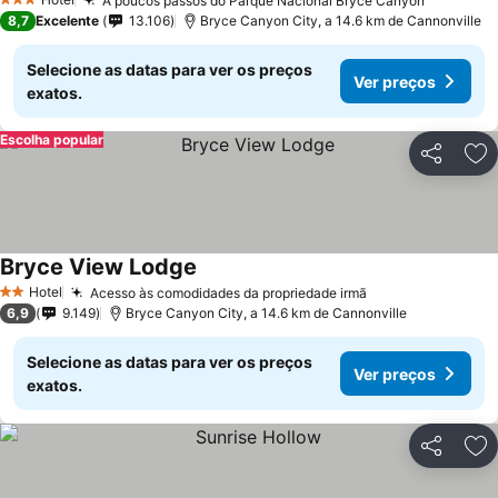
A poucos passos do Parque Nacional Bryce Canyon
3 Estrelas
8,7
Excelente
13.106
Bryce Canyon City, a 14.6 km de Cannonville
Selecione as datas para ver os preços
Ver preços
exatos.
Escolha popular
Partilhar
Ad
Bryce View Lodge
Hotel
Acesso às comodidades da propriedade irmã
2 Estrelas
6,9
9.149
Bryce Canyon City, a 14.6 km de Cannonville
Selecione as datas para ver os preços
Ver preços
exatos.
Partilhar
Ad