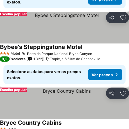
exatos.
Escolha popular
Partilhar
Ad
Bybee's Steppingstone Motel
Motel
Perto do Parque Nacional Bryce Canyon
3 Estrelas
9,2
Excelente
1.322
Tropic, a 6.6 km de Cannonville
Selecione as datas para ver os preços
Ver preços
exatos.
Escolha popular
Partilhar
Ad
Bryce Country Cabins