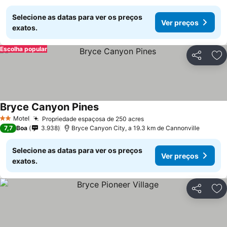
Selecione as datas para ver os preços
Ver preços
exatos.
Escolha popular
Partilhar
Ad
Bryce Canyon Pines
Motel
Propriedade espaçosa de 250 acres
2 Estrelas
7,7
Boa
3.938
Bryce Canyon City, a 19.3 km de Cannonville
Selecione as datas para ver os preços
Ver preços
exatos.
Partilhar
Ad