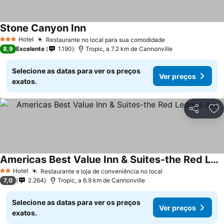
Stone Canyon Inn
Hotel
Restaurante no local para sua comodidade
3 Estrelas
8,9
Excelente
1.190
Tropic, a 7.2 km de Cannonville
Selecione as datas para ver os preços
Ver preços
exatos.
Partilhar
Ad
Americas Best Value Inn & Suites-the Red Ledges Inn
Hotel
Restaurante e loja de conveniência no local
2 Estrelas
7,0
2.264
Tropic, a 6.9 km de Cannonville
Selecione as datas para ver os preços
Ver preços
exatos.