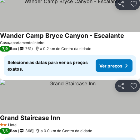
Partilhar
Ad
Wander Camp Bryce Canyon - Escalante
Casa/apartamento inteiro
7,9
Boa
761
a 0.2 km de Centro da cidade
Selecione as datas para ver os preços
Ver preços
exatos.
Partilhar
Ad
Grand Staircase Inn
Hotel
2 Estrelas
7,5
Boa
368
a 0.0 km de Centro da cidade