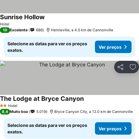
Sunrise Hollow
Hotel
10
Excelente
686
Henrieville, a 4.5 km de Cannonville
Selecione as datas para ver os preços
Ver preços
exatos.
Partilhar
Ad
The Lodge at Bryce Canyon
Hotel
2 Estrelas
8,4
Muito boa
5.019
Bryce Canyon City, a 12.0 km de Cannonville
Selecione as datas para ver os preços
Ver preços
exatos.