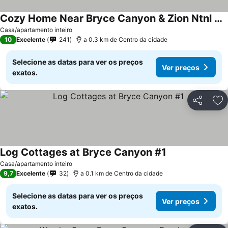
Cozy Home Near Bryce Canyon & Zion Ntnl Parks
Casa/apartamento inteiro
10
Excelente
241
a 0.3 km de Centro da cidade
Selecione as datas para ver os preços
Ver preços
exatos.
Partilhar
Ad
Log Cottages at Bryce Canyon #1
Casa/apartamento inteiro
9,7
Excelente
32
a 0.1 km de Centro da cidade
Selecione as datas para ver os preços
Ver preços
exatos.