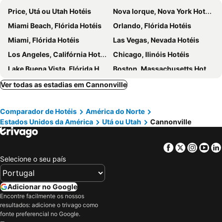
Price, Utá ou Utah Hotéis
Nova Iorque, Nova York Hotéis
Miami Beach, Flórida Hotéis
Orlando, Flórida Hotéis
Miami, Flórida Hotéis
Las Vegas, Nevada Hotéis
Los Angeles, Califórnia Hotéis
Chicago, Ilinóis Hotéis
Lake Buena Vista, Flórida Hotéis
Boston, Massachusetts Hotéis
Ver todas as estadias em Cannonville
Comparador de Hotéis
América do Norte
Estados Unidos da América
Utá ou Utah
Cannonville
Facebook
Twitter
Insta
Yo
Selecione o seu país
Adicionar no Google
Encontre facilmente os nossos
resultados: adicione o trivago como
fonte preferencial no Google.