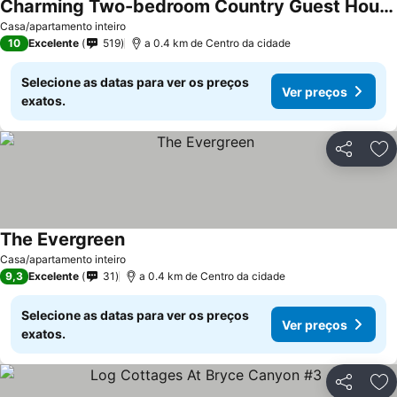
Charming Two-bedroom Country Guest House 20 Minutes From Bryce Canyon Np
Casa/apartamento inteiro
10
Excelente
519
a 0.4 km de Centro da cidade
Selecione as datas para ver os preços
Ver preços
exatos.
Partilhar
Ad
The Evergreen
Casa/apartamento inteiro
9,3
Excelente
31
a 0.4 km de Centro da cidade
Selecione as datas para ver os preços
Ver preços
exatos.
Partilhar
Ad