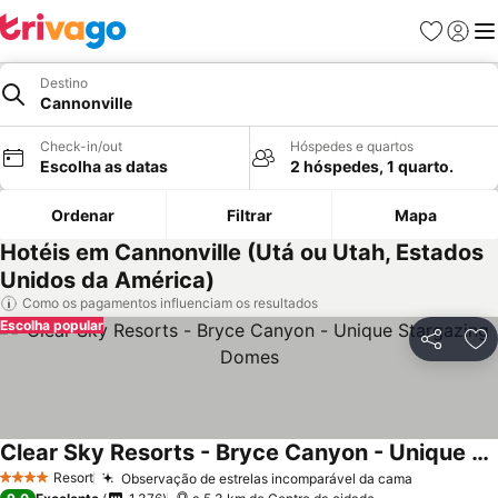
Favoritos
Iniciar
Me
Destino
Cannonville
Check-in/out
Hóspedes e quartos
Escolha as datas
2 hóspedes, 1 quarto.
Ordenar
Filtrar
Mapa
Hotéis em Cannonville (Utá ou Utah, Estados
Unidos da América)
Como os pagamentos influenciam os resultados
Escolha popular
Partilhar
Ad
Clear Sky Resorts - Bryce Canyon - Unique Stargazing Domes
Resort
Observação de estrelas incomparável da cama
4 Estrelas