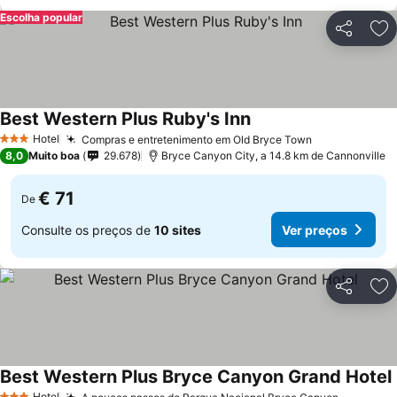
Escolha popular
Partilhar
Ad
Best Western Plus Ruby's Inn
Hotel
Compras e entretenimento em Old Bryce Town
3 Estrelas
8,0
Muito boa
29.678
Bryce Canyon City, a 14.8 km de Cannonville
€ 71
De
Consulte os preços de
10 sites
Ver preços
Partilhar
Ad
Best Western Plus Bryce Canyon Grand Hotel
Hotel