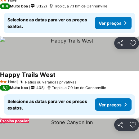
Hotel
2 Estrelas
8,4
Muito boa
3.122
Tropic, a 7.1 km de Cannonville
Selecione as datas para ver os preços
Ver preços
exatos.
Partilhar
Ad
Happy Trails West
Hotel
Pátios ou varandas privativas
2 Estrelas
8,1
Muito boa
408
Tropic, a 7.0 km de Cannonville
Selecione as datas para ver os preços
Ver preços
exatos.
Escolha popular
Partilhar
Ad