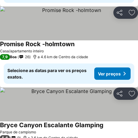
Partilhar
Ad
Promise Rock -holmtown
Casa/apartamento inteiro
7,9
Boa
26
a 4.6 km de Centro da cidade
Selecione as datas para ver os preços
Ver preços
exatos.
Partilhar
Ad
Bryce Canyon Escalante Glamping
Parque de campismo
5,6
9
a 2.6 km de Centro da cidade