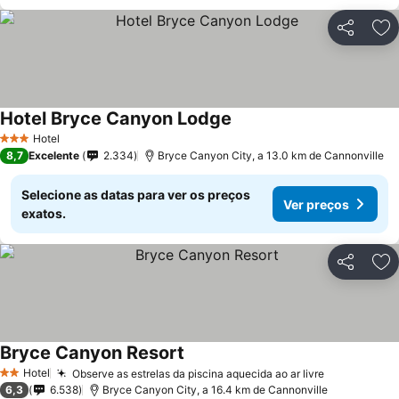
Partilhar
Ad
Hotel Bryce Canyon Lodge
Hotel
3 Estrelas
8,7
Excelente
2.334
Bryce Canyon City, a 13.0 km de Cannonville
Selecione as datas para ver os preços
Ver preços
exatos.
Partilhar
Ad
Bryce Canyon Resort
Hotel
Observe as estrelas da piscina aquecida ao ar livre
2 Estrelas
6,3
6.538
Bryce Canyon City, a 16.4 km de Cannonville