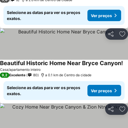
Selecione as datas para ver os preços
Ver preços
exatos.
Partilhar
Ad
Beautiful Historic Home Near Bryce Canyon!
Casa/apartamento inteiro
9,2
Excelente
80
a 0.1 km de Centro da cidade
Selecione as datas para ver os preços
Ver preços
exatos.
Partilhar
Ad