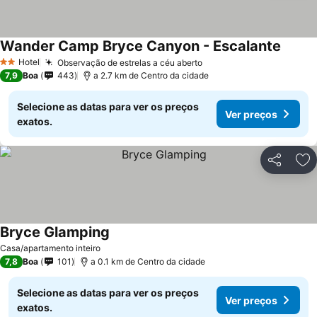
Wander Camp Bryce Canyon - Escalante
Hotel
Observação de estrelas a céu aberto
2 Estrelas
7,9
Boa
443
a 2.7 km de Centro da cidade
Selecione as datas para ver os preços
Ver preços
exatos.
Partilhar
Ad
Bryce Glamping
Casa/apartamento inteiro
7,8
Boa
101
a 0.1 km de Centro da cidade
Selecione as datas para ver os preços
Ver preços
exatos.