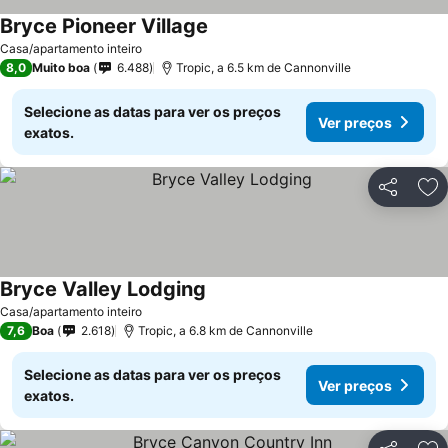
Bryce Pioneer Village
Casa/apartamento inteiro
8,0
Muito boa
6.488
Tropic, a 6.5 km de Cannonville
Selecione as datas para ver os preços
Ver preços
exatos.
Partilhar
Ad
Bryce Valley Lodging
Casa/apartamento inteiro
7,6
Boa
2.618
Tropic, a 6.8 km de Cannonville
Selecione as datas para ver os preços
Ver preços
exatos.