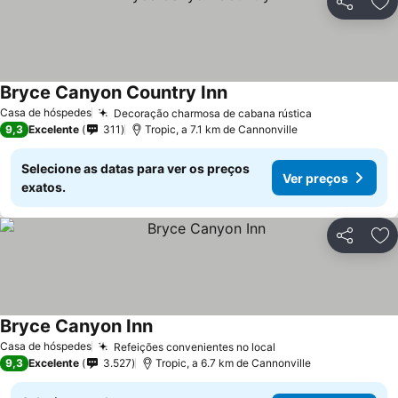
Partilhar
Ad
Bryce Canyon Country Inn
Casa de hóspedes
Decoração charmosa de cabana rústica
9,3
Excelente
311
Tropic, a 7.1 km de Cannonville
Selecione as datas para ver os preços
Ver preços
exatos.
Partilhar
Ad
Bryce Canyon Inn
Casa de hóspedes
Refeições convenientes no local
9,3
Excelente
3.527
Tropic, a 6.7 km de Cannonville