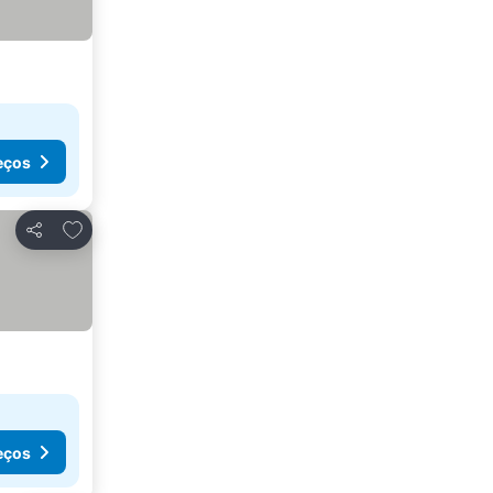
eços
Adicionar aos favoritos
Partilhar
eços