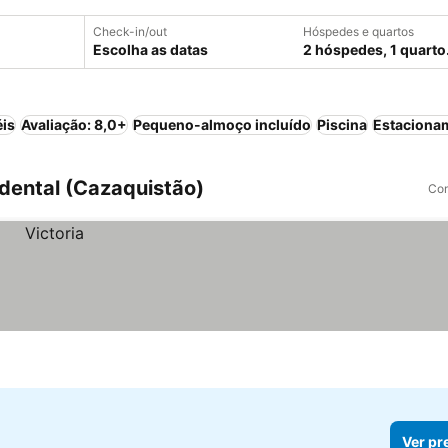
Check-in/out
Hóspedes e quartos
Escolha as datas
2 hóspedes, 1 quarto
éis
Avaliação: 8,0+
Pequeno-almoço incluído
Piscina
Estaciona
dental (Cazaquistão)
Com
Ver pr