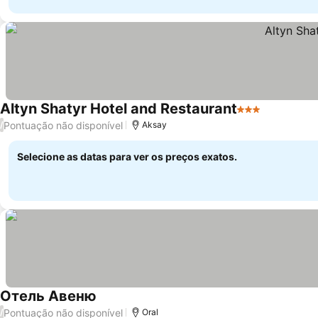
Altyn Shatyr Hotel and Restaurant
3 Estrelas
Pontuação não disponível
/
Aksay
Selecione as datas para ver os preços exatos.
Отель Авеню
Pontuação não disponível
/
Oral