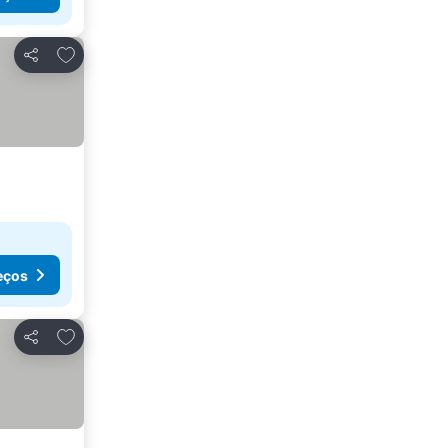
Adicionar aos favoritos
Partilhar
eços
Adicionar aos favoritos
Partilhar