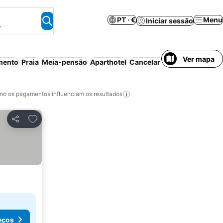
PT · €
Menu
Iniciar sessão
.
Ver mapa
mento
Praia
Meia-pensão
Aparthotel
Cancelamento gratuito
o os pagamentos influenciam os resultados
Adicionar aos favoritos
Partilhar
eços