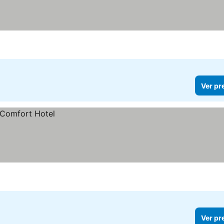
Ver pr
Ver pr