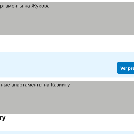
Ver pr
ту