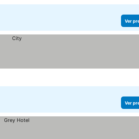
Ver pr
Ver pr