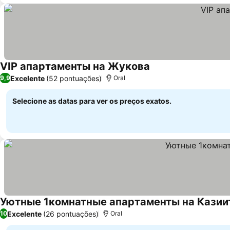
VIP апартаменты на Жукова
Excelente
(52 pontuações)
9,9
Oral
Selecione as datas para ver os preços exatos.
Уютные 1комнатные апартаменты на Казии
Excelente
(26 pontuações)
10
Oral