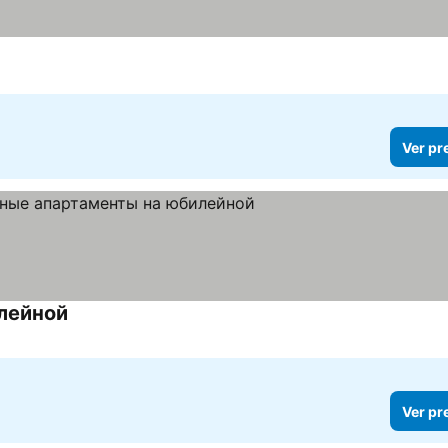
Ver pr
лейной
Ver pr