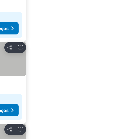
eços
Adicionar aos favoritos
Partilhar
eços
Adicionar aos favoritos
Partilhar