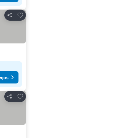
Adicionar aos favoritos
Partilhar
eços
Adicionar aos favoritos
Partilhar