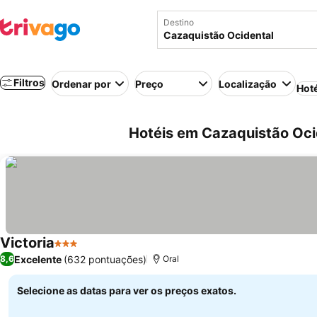
Destino
Filtros
Ordenar por
Preço
Localização
Hot
Hotéis em Cazaquistão Oci
Victoria
3 Estrelas
Excelente
(632 pontuações)
8,6
Oral
Selecione as datas para ver os preços exatos.