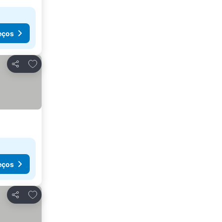
eços
Adicionar aos favoritos
Partilhar
eços
Adicionar aos favoritos
Partilhar