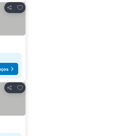
Adicionar aos favoritos
Partilhar
eços
Adicionar aos favoritos
Partilhar