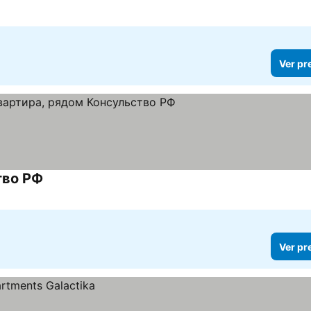
Ver pr
тво РФ
Ver pr