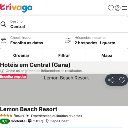
Favoritos
Iniciar
Me
Destino
Central
Check-in/out
Hóspedes e quartos
Escolha as datas
2 hóspedes, 1 quarto.
Ordenar
Filtrar
Mapa
Hotéis em Central (Gana)
Como os pagamentos influenciam os resultados
Escolha popular
Partilhar
Ad
Lemon Beach Resort
Resort
Experiências culinárias diversas
4 Estrelas
9,2
Excelente
2.017
Cape Coast