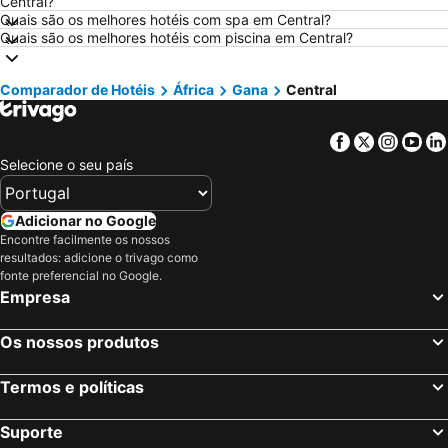
Central?
Hotéis em Vilamoura
Hotéis em Vigo
Quais são os melhores hotéis com spa em Central?
Quais são os melhores hotéis com piscina em Central?
Hotéis em Roma
Hotéis em Norte de Portugal
Hotéis em Espanha
Hotéis em Sul de Espanha
Comparador de Hotéis
África
Gana
Central
Hotéis em Maiorca
Hotéis em Andaluzia
Hotéis em Minorca
Hotéis em Ibiza
Facebook
Twitter
Insta
Yo
Hotéis em Ilha do Sal
Hotéis em Galiza
Selecione o seu país
Hotéis em Douro
Hotéis em Costa da Luz
Hotéis em Serra da Estrela
Hotéis em Região de Lisboa
Adicionar no Google
Encontre facilmente os nossos
Hotéis em Costa do Sol
Hotéis em Sardenha
resultados: adicione o trivago como
Hotéis em Tenerife
Hotéis em Cabo Verde
fonte preferencial no Google.
Empresa
Hotéis em São Miguel
Hotéis em Madrid
Os nossos produtos
Termos e políticas
Suporte