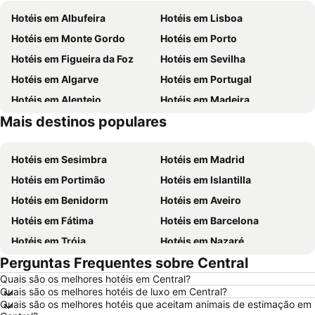
Hotéis em Albufeira
Hotéis em Lisboa
Hotéis em Monte Gordo
Hotéis em Porto
Hotéis em Figueira da Foz
Hotéis em Sevilha
Hotéis em Algarve
Hotéis em Portugal
Hotéis em Alentejo
Hotéis em Madeira
Mais destinos populares
Hotéis em Centro de Portugal
Hotéis em Málaga
Hotéis em Sesimbra
Hotéis em Madrid
Hotéis em Portimão
Hotéis em Islantilla
Hotéis em Benidorm
Hotéis em Aveiro
Hotéis em Fátima
Hotéis em Barcelona
Hotéis em Tróia
Hotéis em Nazaré
Perguntas Frequentes sobre Central
Hotéis em Évora
Hotéis em Peniche
Quais são os melhores hotéis em Central?
Hotéis em Porto Santo
Hotéis em Isla Canela
Quais são os melhores hotéis de luxo em Central?
Hotéis em Sangenjo
Hotéis em Vila Nova de Milfontes
Quais são os melhores hotéis que aceitam animais de estimação em