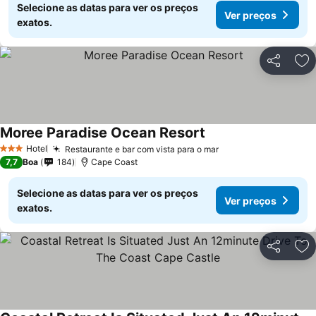
Selecione as datas para ver os preços
Ver preços
exatos.
Partilhar
Ad
Moree Paradise Ocean Resort
Hotel
Restaurante e bar com vista para o mar
3 Estrelas
7,7
Boa
184
Cape Coast
Selecione as datas para ver os preços
Ver preços
exatos.
Partilhar
Ad