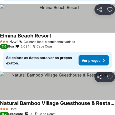
Partilhar
Ad
Elmina Beach Resort
Hotel
Culinária local e continental variada
3 Estrelas
7,6
Boa
2.034
Cape Coast
Selecione as datas para ver os preços
Ver preços
exatos.
Partilhar
Ad
Natural Bamboo Village Guesthouse & Restaurant
Hotel
3 Estrelas
8,7
Excelente
9
Cape Coast