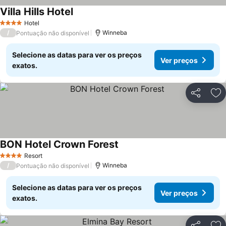
Villa Hills Hotel
Hotel
4 Estrelas
/
Winneba
Pontuação não disponível
Selecione as datas para ver os preços
Ver preços
exatos.
Partilhar
Ad
BON Hotel Crown Forest
Resort
4 Estrelas
/
Winneba
Pontuação não disponível
Selecione as datas para ver os preços
Ver preços
exatos.