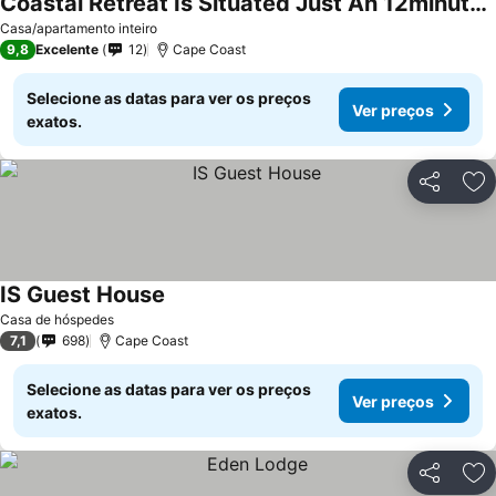
Coastal Retreat Is Situated Just An 12minute Drive To The Coast Cape Castle
Casa/apartamento inteiro
9,8
Excelente
12
Cape Coast
Selecione as datas para ver os preços
Ver preços
exatos.
Partilhar
Ad
IS Guest House
Casa de hóspedes
7,1
698
Cape Coast
Selecione as datas para ver os preços
Ver preços
exatos.
Partilhar
Ad