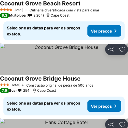
Coconut Grove Beach Resort
Hotel
Culinária diversificada com vista para o mar
4 Estrelas
8,2
Muito boa
2.204
Cape Coast
Selecione as datas para ver os preços
Ver preços
exatos.
Partilhar
Ad
Coconut Grove Bridge House
Hotel
Construção original de pedra de 500 anos
3 Estrelas
7,5
Boa
254
Cape Coast
Selecione as datas para ver os preços
Ver preços
exatos.
Partilhar
Ad