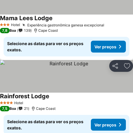
Mama Lees Lodge
Hotel
Experiência gastronômica ganesa excepcional
3 Estrelas
7,8
Boa
139
Cape Coast
Selecione as datas para ver os preços
Ver preços
exatos.
Partilhar
Ad
Rainforest Lodge
Hotel
4 Estrelas
7,5
Boa
21
Cape Coast
Selecione as datas para ver os preços
Ver preços
exatos.