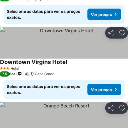
Selecione as datas para ver os preços
Ver preços
exatos.
Partilhar
Ad
Downtown Virgins Hotel
Hotel
3 Estrelas
7,5
Boa
14
Cape Coast
Selecione as datas para ver os preços
Ver preços
exatos.
Partilhar
Ad