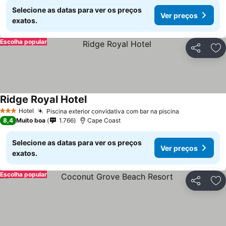
Selecione as datas para ver os preços
Ver preços
exatos.
Escolha popular
Partilhar
Ad
Ridge Royal Hotel
Hotel
Piscina exterior convidativa com bar na piscina
3 Estrelas
8,4
Muito boa
1.766
Cape Coast
Selecione as datas para ver os preços
Ver preços
exatos.
Escolha popular
Partilhar
Ad