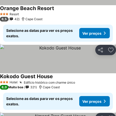
Orange Beach Resort
Resort
3 Estrelas
6,5
42
Cape Coast
Selecione as datas para ver os preços
Ver preços
exatos.
Partilhar
Ad
Kokodo Guest House
Hotel
Edifício histórico com charme único
3 Estrelas
8,0
Muito boa
321
Cape Coast
Selecione as datas para ver os preços
Ver preços
exatos.