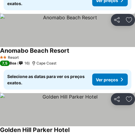
Ver preços
exatos.
Partilhar
Ad
Anomabo Beach Resort
Resort
2 Estrelas
7,5
Boa
16
Cape Coast
Selecione as datas para ver os preços
Ver preços
exatos.
Partilhar
Ad
Golden Hill Parker Hotel