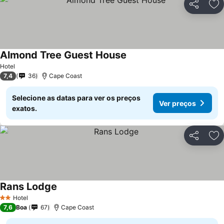
Partilhar
Ad
Almond Tree Guest House
Hotel
7,4
36
Cape Coast
Selecione as datas para ver os preços
Ver preços
exatos.
Partilhar
Ad
Rans Lodge
Hotel
2 Estrelas
7,6
Boa
67
Cape Coast