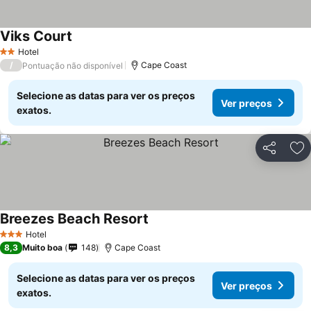
Viks Court
Hotel
2 Estrelas
/
Cape Coast
Pontuação não disponível
Selecione as datas para ver os preços
Ver preços
exatos.
Partilhar
Ad
Breezes Beach Resort
Hotel
3 Estrelas
8,3
Muito boa
148
Cape Coast
Selecione as datas para ver os preços
Ver preços
exatos.