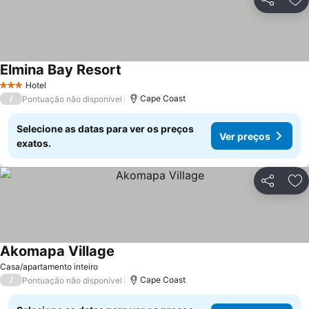
Partilhar
Ad
Elmina Bay Resort
Hotel
3 Estrelas
/
Cape Coast
Pontuação não disponível
Selecione as datas para ver os preços
Ver preços
exatos.
Partilhar
Ad
Akomapa Village
Casa/apartamento inteiro
/
Cape Coast
Pontuação não disponível