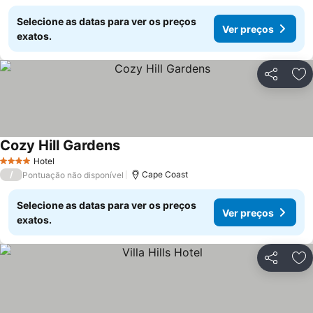
Selecione as datas para ver os preços
Ver preços
exatos.
Partilhar
Ad
Cozy Hill Gardens
Hotel
4 Estrelas
/
Cape Coast
Pontuação não disponível
Selecione as datas para ver os preços
Ver preços
exatos.
Partilhar
Ad