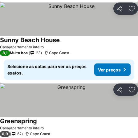
Partilhar
Ad
Sunny Beach House
Casa/apartamento inteiro
8,1
Muito boa
23
Cape Coast
Selecione as datas para ver os preços
Ver preços
exatos.
Partilhar
Ad
Greenspring
Casa/apartamento inteiro
6,9
62
Cape Coast