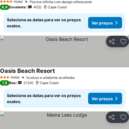
Hotel
Piscina infinita com design refrescante
4 Estrelas
8,8
Excelente
402
Cape Coast
Selecione as datas para ver os preços
Ver preços
exatos.
Partilhar
Ad
Oasis Beach Resort
Hotel
Ecoluxo e ambiente acolhedor
3 Estrelas
7,8
Boa
2.124
Cape Coast
Selecione as datas para ver os preços
Ver preços
exatos.
Partilhar
Ad