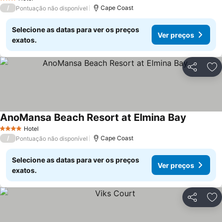
3 Estrelas
/
Cape Coast
Pontuação não disponível
Selecione as datas para ver os preços
Ver preços
exatos.
Partilhar
Ad
AnoMansa Beach Resort at Elmina Bay
Hotel
4 Estrelas
/
Cape Coast
Pontuação não disponível
Selecione as datas para ver os preços
Ver preços
exatos.
Partilhar
Ad