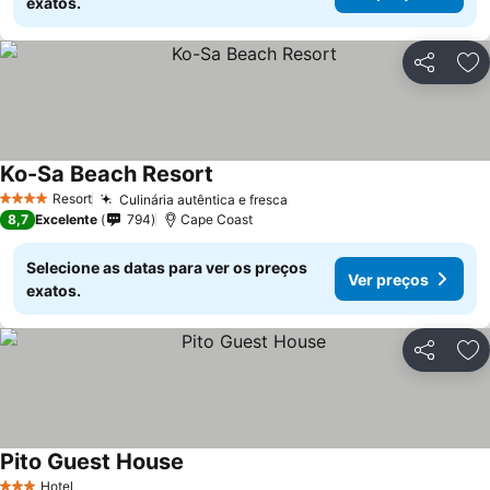
exatos.
Partilhar
Ad
Ko-Sa Beach Resort
Resort
Culinária autêntica e fresca
4 Estrelas
8,7
Excelente
794
Cape Coast
Selecione as datas para ver os preços
Ver preços
exatos.
Partilhar
Ad
Pito Guest House
Hotel