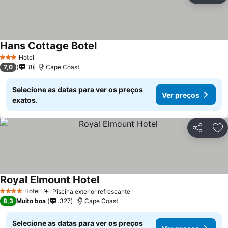
Hans Cottage Botel
Hotel
3 Estrelas
7,0
8
Cape Coast
Selecione as datas para ver os preços
Ver preços
exatos.
Partilhar
Ad
Royal Elmount Hotel
Hotel
Piscina exterior refrescante
4 Estrelas
8,3
Muito boa
327
Cape Coast
Selecione as datas para ver os preços