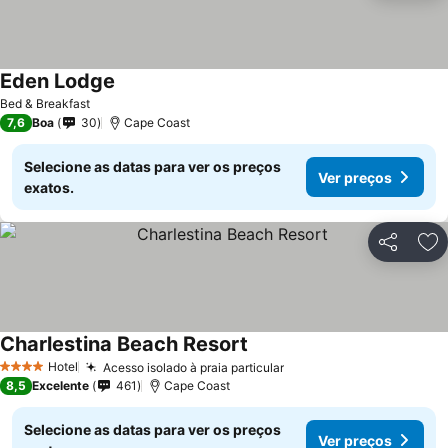
Eden Lodge
Bed & Breakfast
7,6
Boa
30
Cape Coast
Selecione as datas para ver os preços
Ver preços
exatos.
Partilhar
Ad
Charlestina Beach Resort
Hotel
Acesso isolado à praia particular
4 Estrelas
8,5
Excelente
461
Cape Coast
Selecione as datas para ver os preços
Ver preços