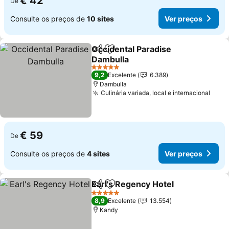
€ 42
De
Consulte os preços de
10 sites
Ver preços
Occidental Paradise
Partilhar
Adicionar aos favoritos
Dambulla
Ver preços
5 Estrelas
9,2
Excelente
6.389
Dambulla
Culinária variada, local e internacional
Ver 
€ 59
De
Consulte os preços de
4 sites
Ver preços
Earl's Regency Hotel
Partilhar
Adicionar aos favoritos
Ver p
5 Estrelas
8,9
Excelente
13.554
Kandy