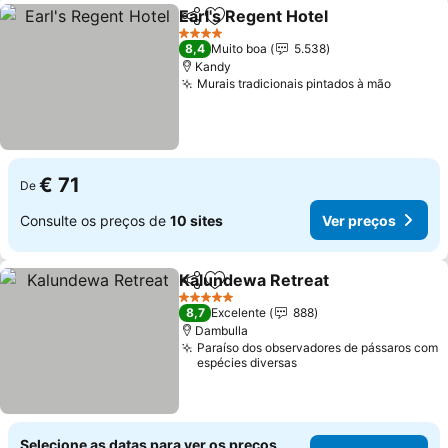
Earl's Regent Hotel
Partilhar
Adicionar aos favoritos
Ver pr
4 Estrelas
8,4
Muito boa
5.538
Kandy
Murais tradicionais pintados à mão
Ver pre
€ 71
De
Consulte os preços de
10 sites
Ver preços
Kalundewa Retreat
Partilhar
Adicionar aos favoritos
Ver pr
5 Estrelas
8,7
Excelente
888
Dambulla
Paraíso dos observadores de pássaros com
espécies diversas
Selecione as datas para ver os preços