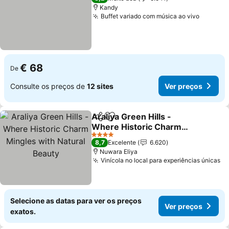
Kandy
Buffet variado com música ao vivo
Ver pre
€ 68
De
Consulte os preços de
12 sites
Ver preços
Araliya Green Hills -
Partilhar
Adicionar aos favoritos
Where Historic Charm
Mingles with Natural
Ver preços
4 Estrelas
8,7
Excelente
6.620
Beauty
Nuwara Eliya
Vinícola no local para experiências únicas
Ve
Selecione as datas para ver os preços
Ver preços
exatos.