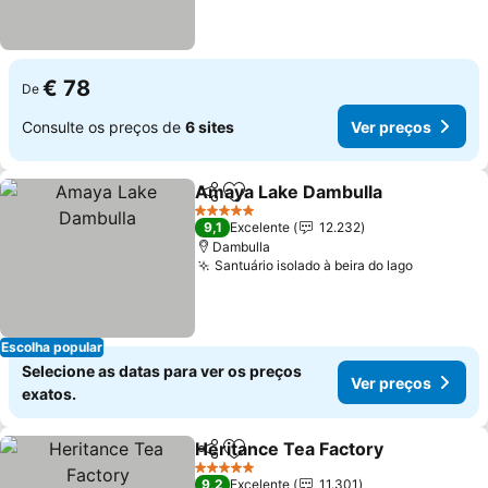
€ 78
De
Consulte os preços de
6 sites
Ver preços
Amaya Lake Dambulla
Partilhar
Adicionar aos favoritos
Ver 
5 Estrelas
9,1
Excelente
12.232
Dambulla
Santuário isolado à beira do lago
Ver preç
Escolha popular
Selecione as datas para ver os preços
Ver preços
exatos.
Heritance Tea Factory
Partilhar
Adicionar aos favoritos
Ver 
5 Estrelas
9,2
Excelente
11.301