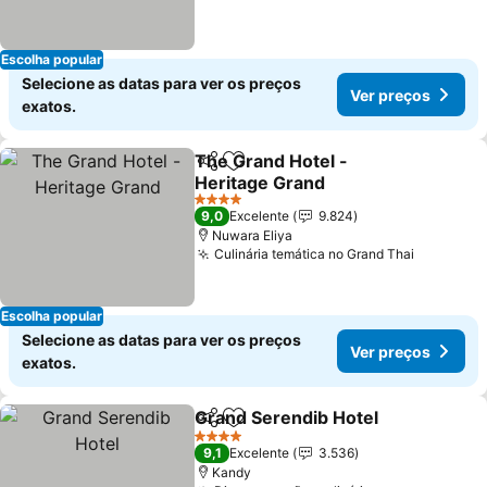
Escolha popular
Selecione as datas para ver os preços
Ver preços
exatos.
The Grand Hotel -
Partilhar
Adicionar aos favoritos
Heritage Grand
Ver preços
4 Estrelas
9,0
Excelente
9.824
Nuwara Eliya
Culinária temática no Grand Thai
Ver preç
Escolha popular
Selecione as datas para ver os preços
Ver preços
exatos.
Grand Serendib Hotel
Partilhar
Adicionar aos favoritos
Ver 
4 Estrelas
9,1
Excelente
3.536
Kandy