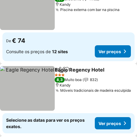
Kandy
Piscina externa com bar na piscina
Ver pre
€ 74
De
Consulte os preços de
12 sites
Ver preços
Eagle Regency Hotel
Partilhar
Adicionar aos favoritos
Ver p
3 Estrelas
8,3
Muito boa
832
Kandy
Móveis tradicionais de madeira esculpida
Ve
Selecione as datas para ver os preços
Ver preços
exatos.