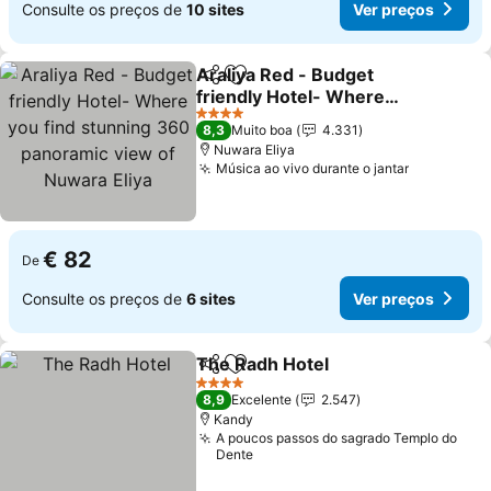
Consulte os preços de
10 sites
Ver preços
Araliya Red - Budget
Partilhar
Adicionar aos favoritos
friendly Hotel- Where
you find stunning 360
Ver preços
4 Estrelas
8,3
Muito boa
4.331
panoramic view of
Nuwara Eliya
Nuwara Eliya
Música ao vivo durante o jantar
Ver preço
€ 82
De
Consulte os preços de
6 sites
Ver preços
The Radh Hotel
Partilhar
Adicionar aos favoritos
Ver preços
4 Estrelas
8,9
Excelente
2.547
Kandy
A poucos passos do sagrado Templo do
Dente