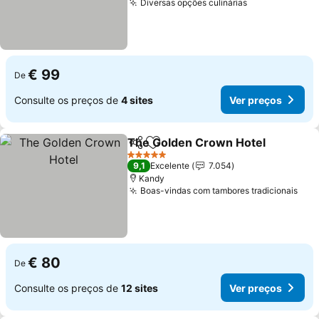
Diversas opções culinárias
Ver preços
€ 99
De
Consulte os preços de
4 sites
Ver preços
The Golden Crown Hotel
Partilhar
Adicionar aos favoritos
V
5 Estrelas
9,1
Excelente
7.054
Kandy
Boas-vindas com tambores tradicionais
Ver
€ 80
De
Consulte os preços de
12 sites
Ver preços