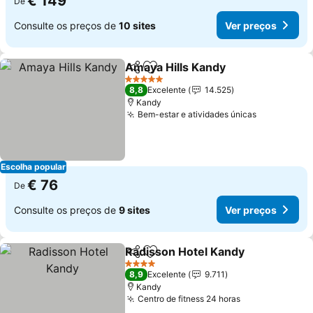
€ 149
De
Consulte os preços de
10 sites
Ver preços
Amaya Hills Kandy
Partilhar
Adicionar aos favoritos
Ver pre
5 Estrelas
8,8
Excelente
14.525
Kandy
Bem-estar e atividades únicas
Ver preço
Escolha popular
€ 76
De
Consulte os preços de
9 sites
Ver preços
Radisson Hotel Kandy
Partilhar
Adicionar aos favoritos
Ver 
4 Estrelas
8,9
Excelente
9.711
Kandy
Centro de fitness 24 horas
Ver preços