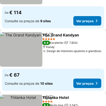
€ 114
De
Consulte os preços de
9 sites
Ver preços
The Grand Kandyan
Partilhar
Adicionar aos favoritos
Ver pr
5 Estrelas
8,8
Excelente
7.824
Kandy
Design de interiores opulento e grandioso
Ve
€ 67
De
Consulte os preços de
10 sites
Ver preços
Thilanka Hotel
Partilhar
Adicionar aos favoritos
Ver preços
4 Estrelas
8,2
Muito boa
5.541