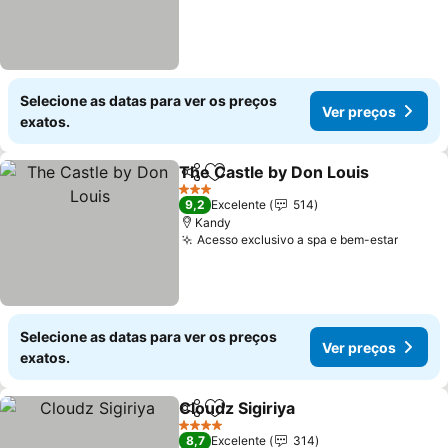
Selecione as datas para ver os preços
Ver preços
exatos.
The Castle by Don Louis
Partilhar
Adicionar aos favoritos
V
3 Estrelas
9,2
Excelente
514
Kandy
Acesso exclusivo a spa e bem-estar
Ver pr
Selecione as datas para ver os preços
Ver preços
exatos.
Cloudz Sigiriya
Partilhar
Adicionar aos favoritos
Ver preços
4 Estrelas
8,7
Excelente
314