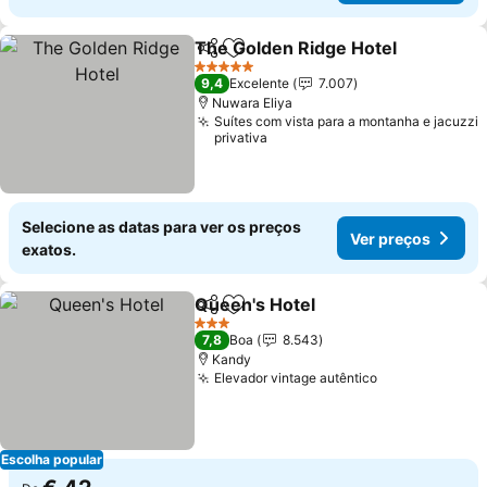
The Golden Ridge Hotel
Partilhar
Adicionar aos favoritos
Ve
5 Estrelas
9,4
Excelente
7.007
Nuwara Eliya
Suítes com vista para a montanha e jacuzzi
privativa
Selecione as datas para ver os preços
Ver preços
exatos.
Queen's Hotel
Partilhar
Adicionar aos favoritos
Ver preços
3 Estrelas
7,8
Boa
8.543
Kandy
Elevador vintage autêntico
Ver preços
Escolha popular