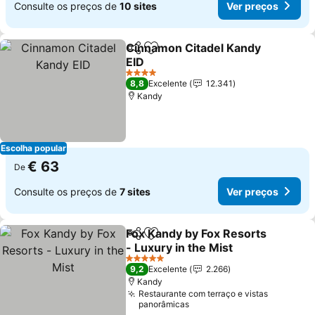
Consulte os preços de
10 sites
Ver preços
Cinnamon Citadel Kandy
Partilhar
Adicionar aos favoritos
EID
Ver preços
4 Estrelas
8,8
Excelente
12.341
Kandy
Escolha popular
€ 63
De
Consulte os preços de
7 sites
Ver preços
Fox Kandy by Fox Resorts
Partilhar
Adicionar aos favoritos
- Luxury in the Mist
Ver preços
5 Estrelas
9,2
Excelente
2.266
Kandy
Restaurante com terraço e vistas
panorâmicas