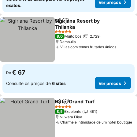
Ver preços
exatos.
Sigiriana Resort by
Partilhar
Adicionar aos favoritos
Thilanka
Ver preços
5 Estrelas
8,0
Muito boa
2.729
Dambulla
Villas com temas frutados únicos
Ver preç
€ 67
De
Consulte os preços de
6 sites
Ver preços
Hotel Grand Turf
Partilhar
Adicionar aos favoritos
Ver preço
5 Estrelas
8,5
Excelente
491
Nuwara Eliya
Charme e intimidade de um hotel boutique
Ve