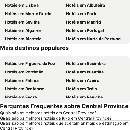
Hotéis em Lisboa
Hotéis em Albufeira
Hotéis em Monte Gordo
Hotéis em Porto
Hotéis em Sevilha
Hotéis em Madrid
Hotéis em Algarve
Hotéis em Portugal
Hotéis em Alentejo
Hotéis em Norte de Portugal
Mais destinos populares
Hotéis em Madeira
Hotéis em Espanha
Hotéis em Figueira da Foz
Hotéis em Sesimbra
Hotéis em Portimão
Hotéis em Islantilla
Hotéis em Fátima
Hotéis em Aveiro
Hotéis em Benidorm
Hotéis em Tróia
Hotéis em Évora
Hotéis em Peniche
Perguntas Frequentes sobre Central Province
Hotéis em Porto Santo
Hotéis em Barcelona
Quais são os melhores hotéis em Central Province?
Hotéis em Sangenjo
Hotéis em Nazaré
Quais são os melhores hotéis de luxo em Central Province?
Hotéis em Vigo
Hotéis em Vila Nova de Milfontes
Quais são os melhores hotéis que aceitam animais de estimação em
Central Province?