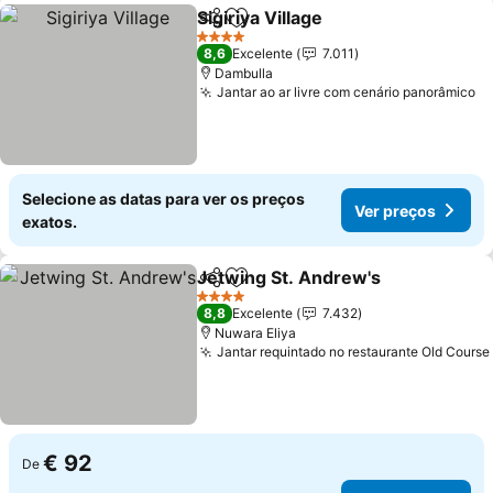
Sigiriya Village
Partilhar
Adicionar aos favoritos
Ver preços
4 Estrelas
8,6
Excelente
7.011
Dambulla
Jantar ao ar livre com cenário panorâmico
Ve
Selecione as datas para ver os preços
Ver preços
exatos.
Jetwing St. Andrew's
Partilhar
Adicionar aos favoritos
Ver 
4 Estrelas
8,8
Excelente
7.432
Nuwara Eliya
Jantar requintado no restaurante Old Course
€ 92
De