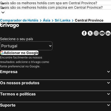
Hotéis em Isla Canela
Hotéis em Roma
Quais são os melhores hotéis com spa em Central Province?
Quais são os melhores hotéis com piscina em Central Province?
Hotéis em Vilamoura
Hotéis em Centro de Portugal
Hotéis em Sul de Espanha
Hotéis em Málaga
Comparador de Hotéis
Ásia
Sri Lanka
Central Province
Hotéis em Minorca
Hotéis em Galiza
Hotéis em Andaluzia
Hotéis em Maiorca
Facebook
Twitter
Insta
Yo
Hotéis em Douro
Hotéis em Ilha do Sal
Selecione o seu país
Hotéis em Ibiza
Hotéis em Região de Lisboa
Hotéis em Serra da Estrela
Hotéis em Tenerife
Adicionar no Google
Encontre facilmente os nossos
Hotéis em Costa da Luz
Hotéis em São Miguel
resultados: adicione o trivago como
Hotéis em Gran Canaria
Hotéis em Malta
fonte preferencial no Google.
Empresa
Hotéis em Costa de Almería
Hotéis em Região de Viana do Castelo
Os nossos produtos
Termos e políticas
Suporte