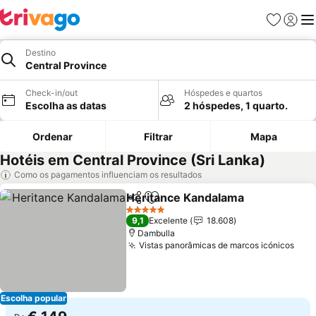
Favoritos
Iniciar
Me
Destino
Central Province
Check-in/out
Hóspedes e quartos
Escolha as datas
2 hóspedes, 1 quarto.
Ordenar
Filtrar
Mapa
Hotéis em Central Province (Sri Lanka)
Como os pagamentos influenciam os resultados
Heritance Kandalama
Partilhar
Adicionar aos favoritos
Ver 
5 Estrelas
9,1
Excelente
18.608
Dambulla
Vistas panorâmicas de marcos icónicos
Ver
Escolha popular