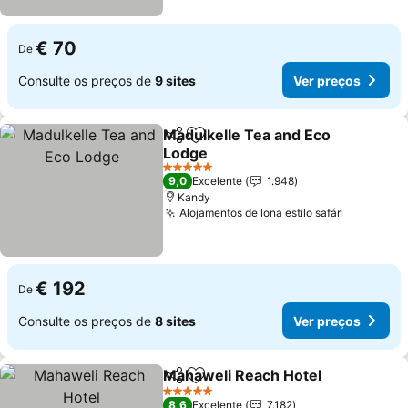
€ 70
De
Consulte os preços de
9 sites
Ver preços
Madulkelle Tea and Eco
Partilhar
Adicionar aos favoritos
Lodge
Ver preços
5 Estrelas
9,0
Excelente
1.948
Kandy
Alojamentos de lona estilo safári
Ver preç
€ 192
De
Consulte os preços de
8 sites
Ver preços
Mahaweli Reach Hotel
Partilhar
Adicionar aos favoritos
Ver
5 Estrelas
8,6
Excelente
7.182