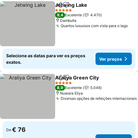
Jetwing Lake
Partilhar
Adicionar aos favoritos
Ver preços
5 Estrelas
9,4
Excelente
4.470
Dambulla
Quartos luxuosos com vista para o lago
Ver 
Selecione as datas para ver os preços
Ver preços
exatos.
Araliya Green City
Partilhar
Adicionar aos favoritos
Ver pre
5 Estrelas
8,9
Excelente
5.046
Nuwara Eliya
Diversas opções de refeições internacionais
€ 76
De