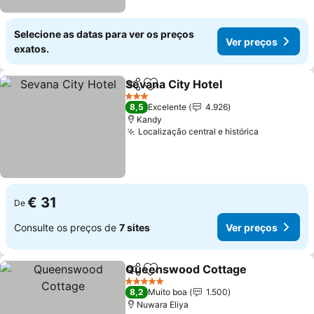
Selecione as datas para ver os preços
Ver preços
exatos.
Sevana City Hotel
Partilhar
Adicionar aos favoritos
Ver preç
3 Estrelas
8,5
Excelente
4.926
Kandy
Localização central e histórica
Ver preço
€ 31
De
Consulte os preços de
7 sites
Ver preços
Queenswood Cottage
Partilhar
Adicionar aos favoritos
Ver 
5 Estrelas
8,2
Muito boa
1.500
Nuwara Eliya