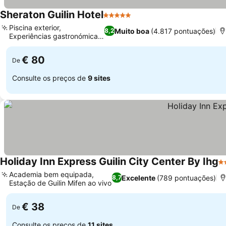
Sheraton Guilin Hotel
5 Estrelas
Piscina exterior,
Muito boa
(4.817 pontuações)
8,2
Experiências gastronómicas
variadas
€ 80
De
Consulte os preços de
9 sites
Holiday Inn Express Guilin City Center By Ihg
4 
Academia bem equipada,
Excelente
(789 pontuações)
8,7
Estação de Guilin Mifen ao vivo
€ 38
De
Consulte os preços de
11 sites