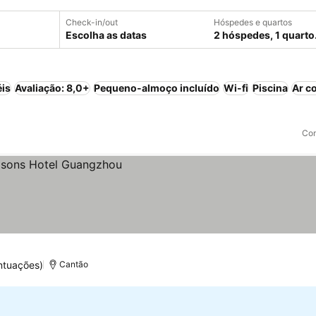
Check-in/out
Hóspedes e quartos
Escolha as datas
2 hóspedes, 1 quarto
éis
Avaliação: 8,0+
Pequeno-almoço incluído
Wi-fi
Piscina
Ar c
Com
ntuações)
Cantão