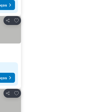
eços
Adicionar aos favoritos
Partilhar
eços
Adicionar aos favoritos
Partilhar