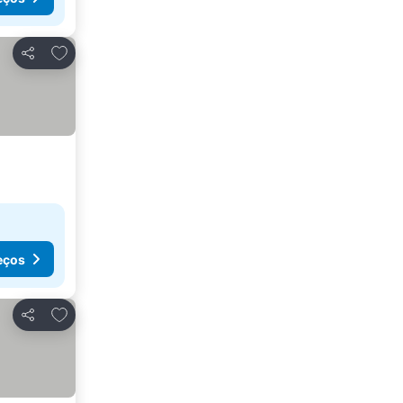
Adicionar aos favoritos
Partilhar
eços
Adicionar aos favoritos
Partilhar