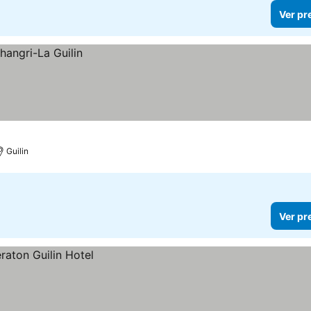
Ver pr
Guilin
Ver pr