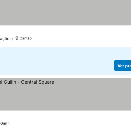
uações)
Cantão
Ver pr
Guilin