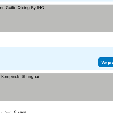
Ver pr
uações)
Xangai