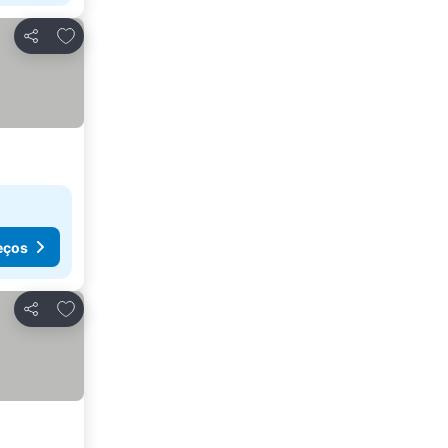
Adicionar aos favoritos
Partilhar
eços
Adicionar aos favoritos
Partilhar