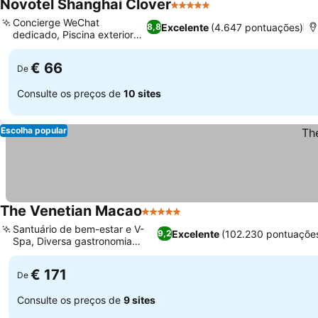
Novotel Shanghai Clover
5 Estrelas
Concierge WeChat
Excelente
(4.647 pontuações)
8,8
dedicado, Piscina exterior
sazonal
€ 66
De
Consulte os preços de
10 sites
Escolha popular
The Venetian Macao
5 Estrelas
Santuário de bem-estar e V-
Excelente
(102.230 pontuaçõe
9,2
Spa, Diversa gastronomia
global
€ 171
De
Consulte os preços de
9 sites