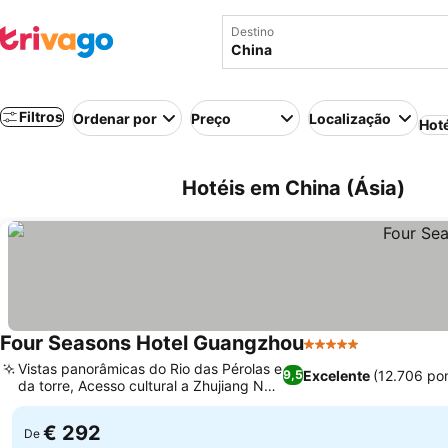
Destino
Filtros
Ordenar por
Preço
Localização
Hot
Hotéis em China (Ásia)
Four Seasons Hotel Guangzhou
5 Estrelas
Vistas panorâmicas do Rio das Pérolas e
Excelente
(12.706 po
9,5
da torre, Acesso cultural a Zhujiang New
Town
€ 292
De