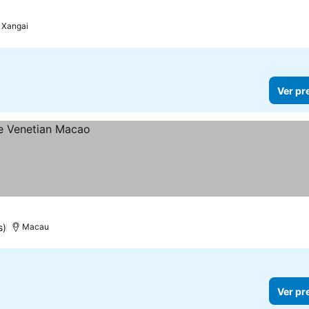
Xangai
Ver pr
s)
Macau
Ver pr