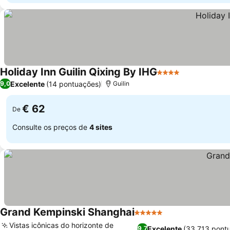
Holiday Inn Guilin Qixing By IHG
4 Estrelas
Excelente
(14 pontuações)
9,0
Guilin
€ 62
De
Consulte os preços de
4 sites
Grand Kempinski Shanghai
5 Estrelas
Vistas icônicas do horizonte de
Excelente
(33.713 pont
9,7