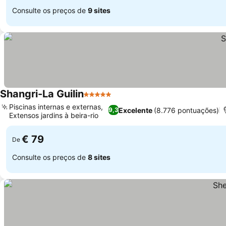
Consulte os preços de
9 sites
Shangri-La Guilin
5 Estrelas
Piscinas internas e externas,
Excelente
(8.776 pontuações)
9,3
Extensos jardins à beira-rio
€ 79
De
Consulte os preços de
8 sites