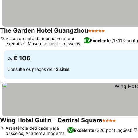
The Garden Hotel Guangzhou
5 Estrelas
Vistas do café da manhã no andar
Excelente
(17.113 pont
8,9
executivo, Museu no local e passeios
culturais
€ 106
De
Consulte os preços de
12 sites
Wing Hotel Guilin - Central Square
4 Estrelas
Assistência dedicada para
Excelente
(326 pontuações)
8,9
passeios, Academia moderna