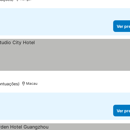
Ver pr
ontuações)
Macau
Ver pr