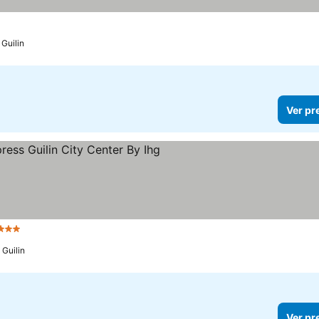
Guilin
Ver pr
Estrelas
Guilin
Ver pr