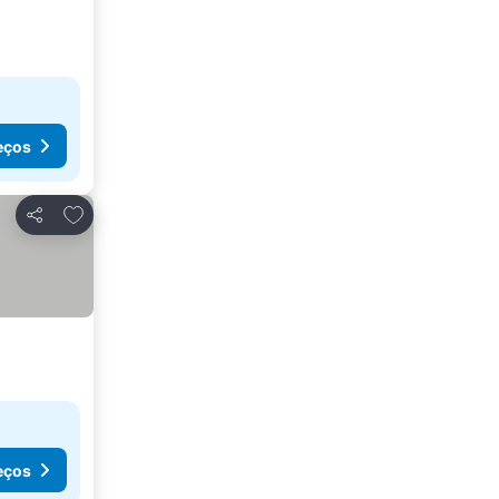
eços
Adicionar aos favoritos
Partilhar
eços