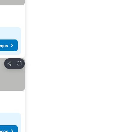
eços
Adicionar aos favoritos
Partilhar
eços