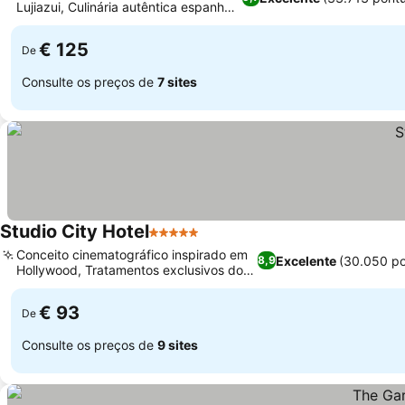
Lujiazui, Culinária autêntica espanhola
e chinesa
€ 125
De
Consulte os preços de
7 sites
Studio City Hotel
5 Estrelas
Conceito cinematográfico inspirado em
Excelente
(30.050 p
8,9
Hollywood, Tratamentos exclusivos do
AWAY Spa
€ 93
De
Consulte os preços de
9 sites