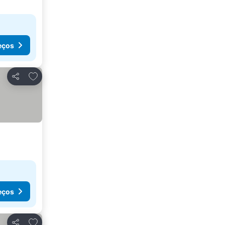
eços
Adicionar aos favoritos
Partilhar
eços
Adicionar aos favoritos