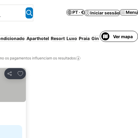
PT · €
Menu
Iniciar sessão
.
Ver mapa
ondicionado
Aparthotel
Resort
Luxo
Praia
Ginásio
o os pagamentos influenciam os resultados
Adicionar aos favoritos
Partilhar