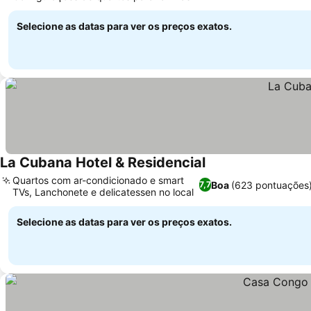
Ver preços
Selecione as datas para ver os preços exatos.
La Cubana Hotel & Residencial
Ver preços
Quartos com ar-condicionado e smart
Boa
(623 pontuações
7,7
TVs, Lanchonete e delicatessen no local
Ver preços
Selecione as datas para ver os preços exatos.