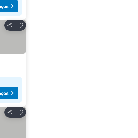
eços
Adicionar aos favoritos
Partilhar
eços
Adicionar aos favoritos
Partilhar