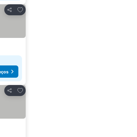
Adicionar aos favoritos
Partilhar
eços
Adicionar aos favoritos
Partilhar