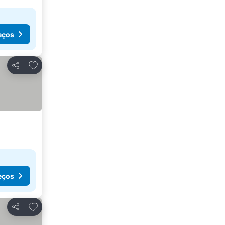
eços
Adicionar aos favoritos
Partilhar
eços
Adicionar aos favoritos
Partilhar