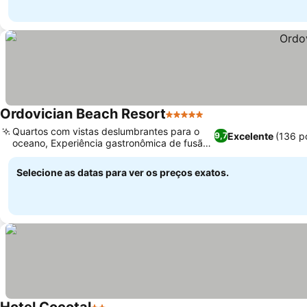
Ordovician Beach Resort
5 Estrelas
Ver preços
Quartos com vistas deslumbrantes para o
Excelente
(136 p
9,7
oceano, Experiência gastronômica de fusão
Ver preços
excepcional
Selecione as datas para ver os preços exatos.