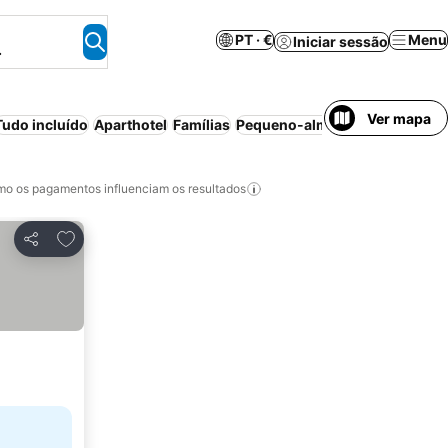
PT · €
Menu
Iniciar sessão
.
Ver mapa
Tudo incluído
Aparthotel
Famílias
Pequeno-almoço incluído
o os pagamentos influenciam os resultados
Adicionar aos favoritos
Partilhar