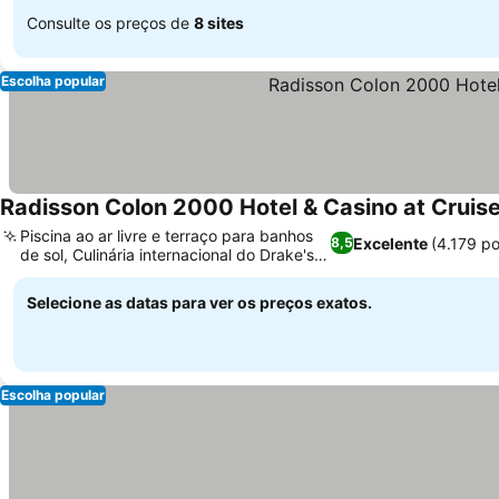
Consulte os preços de
8 sites
Escolha popular
Radisson Colon 2000 Hotel & Casino at Cruise
Piscina ao ar livre e terraço para banhos
Excelente
(4.179 p
8,5
de sol, Culinária internacional do Drake's
Ver preços
Restaurant
Selecione as datas para ver os preços exatos.
Escolha popular