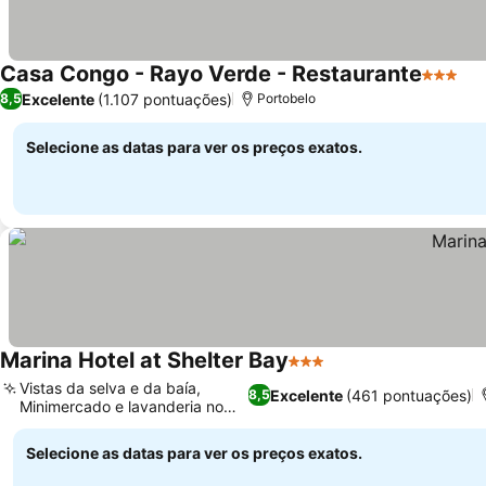
Casa Congo - Rayo Verde - Restaurante
3 Estrel
Ve
Excelente
(1.107 pontuações)
8,5
Portobelo
Selecione as datas para ver os preços exatos.
Marina Hotel at Shelter Bay
3 Estrelas
Ver preços
Vistas da selva e da baía,
Excelente
(461 pontuações)
8,5
Minimercado e lavanderia no
Ver preços
local
Selecione as datas para ver os preços exatos.