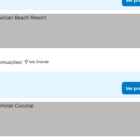
Ver pr
ontuações)
Isla Grande
Ver pr