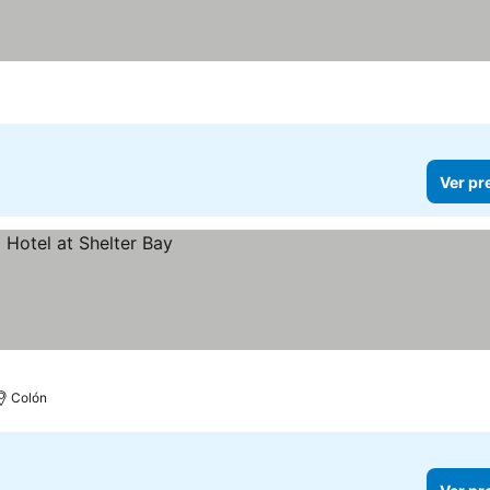
as
r preços
Ver pr
Colón