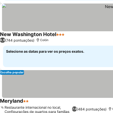
New Washington Hotel
3 Estrelas
Ver preços
(744 pontuações)
6,9
Colón
Selecione as datas para ver os preços exatos.
Escolha popular
Meryland
2 Estrelas
Ver preços
Restaurante internacional no local,
(484 pontuações)
7,0
Configurações de quartos para famílias