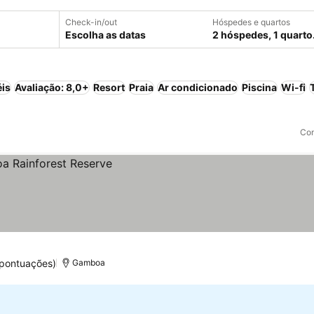
Check-in/out
Hóspedes e quartos
Escolha as datas
2 hóspedes, 1 quarto
éis
Avaliação: 8,0+
Resort
Praia
Ar condicionado
Piscina
Wi-fi
Com
 pontuações)
Gamboa