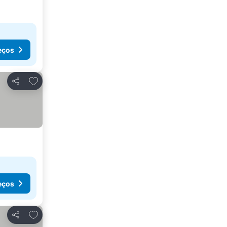
eços
Adicionar aos favoritos
Partilhar
eços
Adicionar aos favoritos
Partilhar