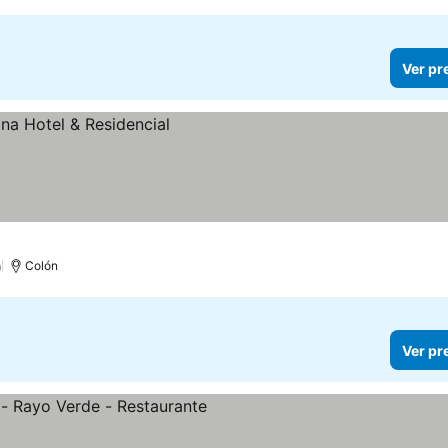
Ver pr
)
Colón
Ver pr