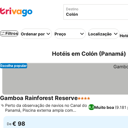
Destino
Filtros
Ordenar por
Preço
Localização
Hot
Hotéis em Colón (Panamá)
Escolha popular
Gamboa Rainforest Reserve
4 Estrelas
Ver preços
Perto da observação de navios no Canal do
Muito boa
(9.181
8,2
Panamá, Piscina externa ampla com
Ver preços
paisagem de selva
€ 98
De