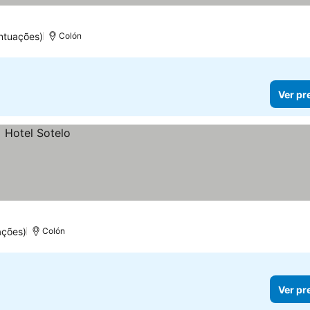
ntuações)
Colón
Ver pr
ações)
Colón
Ver pr