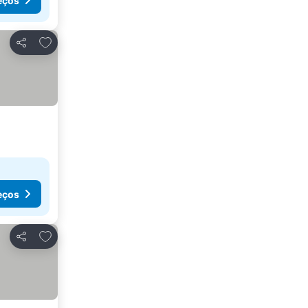
eços
Adicionar aos favoritos
Partilhar
eços
Adicionar aos favoritos
Partilhar