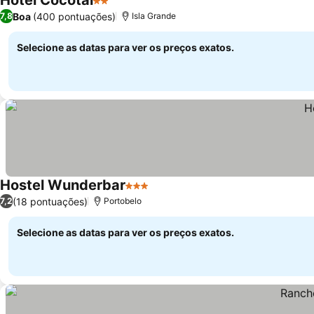
Hotel Cocotal
2 Estrelas
Ver preços
Boa
(400 pontuações)
7,8
Isla Grande
Selecione as datas para ver os preços exatos.
Hostel Wunderbar
3 Estrelas
Ver preços
(18 pontuações)
7,2
Portobelo
Selecione as datas para ver os preços exatos.