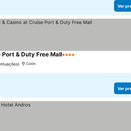
Ver pr
 Port & Duty Free Mall
4 Estrelas
Ver preços
ontuações)
Colón
Ver pr