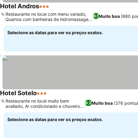
Hotel Andros
3 Estrelas
Ver preços
Restaurante no local com menu variado,
Muito boa
(880 po
8,1
Quartos com banheiras de hidromassagem
Ver preços
privativas
Selecione as datas para ver os preços exatos.
Hotel Sotelo
3 Estrelas
Ver preços
Restaurante no local muito bem
Muito boa
(376 pontu
8,2
avaliado, Ar condicionado e chuveiros
Ver preços
excelentes
Selecione as datas para ver os preços exatos.