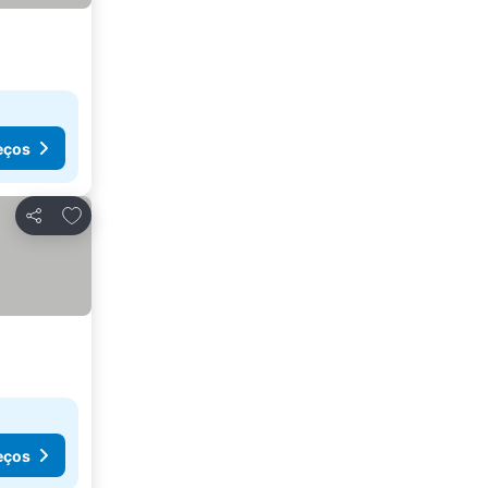
eços
Adicionar aos favoritos
Partilhar
eços