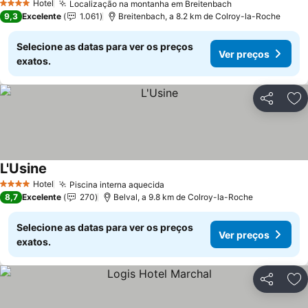
Hotel
Localização na montanha em Breitenbach
Ver preços
4 Estrelas
9,3
Excelente
1.061
Breitenbach, a 8.2 km de Colroy-la-Roche
Selecione as datas para ver os preços
Ver preços
exatos.
Partilhar
Ad
L'Usine
Ver preços
Hotel
Piscina interna aquecida
Ver preços
4 Estrelas
8,7
Excelente
270
Belval, a 9.8 km de Colroy-la-Roche
Selecione as datas para ver os preços
Ver preços
exatos.
Partilhar
Ad