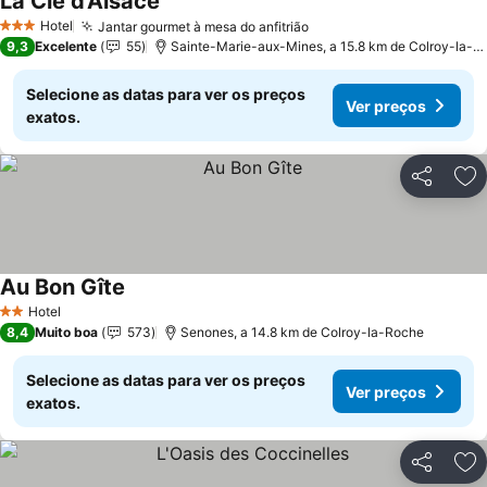
La Clé d'Alsace
Ver preços
Hotel
Jantar gourmet à mesa do anfitrião
Ver preços
3 Estrelas
9,3
Excelente
55
Sainte-Marie-aux-Mines, a 15.8 km de Colroy-la-R
Selecione as datas para ver os preços
Ver preços
exatos.
Partilhar
Ad
Au Bon Gîte
Ver preços
Hotel
2 Estrelas
8,4
Muito boa
573
Senones, a 14.8 km de Colroy-la-Roche
Selecione as datas para ver os preços
Ver preços
exatos.
Partilhar
Ad