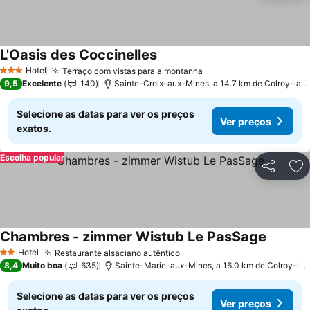
L'Oasis des Coccinelles
Ver preços
Hotel
Terraço com vistas para a montanha
Ver preços
3 Estrelas
9,5
Excelente
140
Sainte-Croix-aux-Mines, a 14.7 km de Colroy-la-
Selecione as datas para ver os preços
Ver preços
exatos.
Escolha popular
Partilhar
Ad
Chambres - zimmer Wistub Le PasSage
Ver pre
Hotel
Restaurante alsaciano autêntico
Ver preços
2 Estrelas
8,4
Muito boa
635
Sainte-Marie-aux-Mines, a 16.0 km de Colroy-la
Selecione as datas para ver os preços
Ver preços