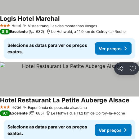
Logis Hotel Marchal
Ver preços
Hotel
Vistas tranquilas das montanhas Vosges
Ver preços
3 Estrelas
8,5
Excelente
632
Le Hohwald, a 11.0 km de Colroy-la-Roche
Selecione as datas para ver os preços
Ver preços
exatos.
Partilhar
Ad
Hotel Restaurant La Petite Auberge Alsace
Ver
Hotel
Experiência de pousada alsaciana
Ver preços
3 Estrelas
9,1
Excelente
685
Le Hohwald, a 11.2 km de Colroy-la-Roche
Selecione as datas para ver os preços
Ver preços
exatos.