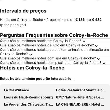
animais
estaciona
mento
Intervalo de preços
Hotéis em Colroy-la-Roche -
Preço máximo
de
‎€ 186
até
‎€ 482
(price per night)
Perguntas Frequentes sobre Colroy-la-Roche
Quais são os melhores hotéis em Colroy-la-Roche?
Quais são os melhores hotéis de luxo em Colroy-la-Roche?
Quais são os melhores hotéis que aceitam animais de estimação em
Colroy-la-Roche?
Quais são os melhores hotéis com spa em Colroy-la-Roche?
Quais são os melhores hotéis com piscina em Colroy-la-Roche?
Hotéis em Colroy-la-Roche
Estes hotéis também poderão interessá-lo...
La Clé d'Alsace
Hôtel-Restaurant Mont Sainte-Odile
Logis du Haut-Koenigsbourg
6717 Nature Hôtel & Spa Le Clos des Délices
Le Verger des Châteaux, The Originals Relais
LA CHENEAUDIERE - Hotel Spa 5* - Relais Chateaux