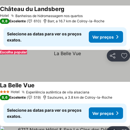
Château du Landsberg
Ver preços
Hotel
Banheiras de hidromassagem nos quartos
Ver preços
8,8
Excelente
610
Barr, a 16.7 km de Colroy-la-Roche
Selecione as datas para ver os preços
Ver preços
exatos.
Escolha popular
Partilhar
Ad
La Belle Vue
Ver preços
Hotel
Experiência autêntica de vila alsaciana
Ver preços
3 Estrelas
8,6
Excelente
519
Saulxures, a 3.8 km de Colroy-la-Roche
Selecione as datas para ver os preços
Ver preços
exatos.