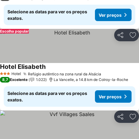
Selecione as datas para ver os preços
Ver preços
exatos.
Escolha popular
Partilhar
Ad
Hotel Elisabeth
Ver preços
Hotel
Refúgio autêntico na zona rural da Alsácia
Ver preços
3 Estrelas
8,7
Excelente
1.022
La Vancelle, a 14.8 km de Colroy-la-Roche
Selecione as datas para ver os preços
Ver preços
exatos.
Partilhar
Ad