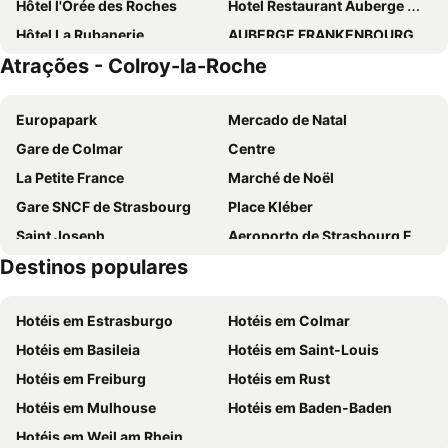
Hôtel l'Orée des Roches
Hotel Restaurant Auberge Metzger
Hôtel La Rubanerie
AUBERGE FRANKENBOURG
Atrações - Colroy-la-Roche
La Fischhutte, The Originals Relais
Hotel-Restaurant De La Poste
Hôtel Arnold
Hostellerie des Châteaux & Spa
Europapark
Mercado de Natal
Hotel Haut-Koenigsbourg
Hotel Le Manoir
Gare de Colmar
Centre
La Petite France
Marché de Noël
Gare SNCF de Strasbourg
Place Kléber
Saint Joseph
Aeroporto de Strasbourg Entzheim
Destinos populares
Pequena Veneza
Parlamento Europeu
Cathédrale Notre-Dame
Station - Kléber
Hotéis em Estrasburgo
Hotéis em Colmar
Centre
Hôtel de Ville Strasbourg
Hotéis em Basileia
Hotéis em Saint-Louis
Bourse - Esplanade - Krutenau
Le Palais des Rohan
Hotéis em Freiburg
Hotéis em Rust
Colmar Airport
La Maison des Têtes
Hotéis em Mulhouse
Hotéis em Baden-Baden
Restaurant Frankenbourg
Mont Sainte Odile
Hotéis em Weil am Rhein
Chapelle Saint Sébastien
Haut-Koenigsburg