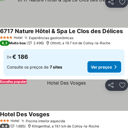
Partilhar
Ad
6717 Nature Hôtel & Spa Le Clos des Délices
Ve
Hotel
Experiências gastronômicas
Ver preços
4 Estrelas
8,3
Muito boa
2.496
Ottrott, a 19.7 km de Colroy-la-Roche
€ 186
De
Consulte os preços de
7 sites
Ver preços
Escolha popular
Partilhar
Ad
Hotel Des Vosges
Ver preços
Hotel
Piscina interior aquecida
Ver preços
3 Estrelas
6,8
1.685
Klingenthal, a 19.1 km de Colroy-la-Roche