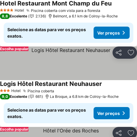
Hotel Restaurant Mont Champ du Feu
Ver preços
Hotel
Piscina coberta com vista para a floresta
Ver preços
4 Estrelas
8,8
Excelente
2.136
Belmont, a 6.1 km de Colroy-la-Roche
Selecione as datas para ver os preços
Ver preços
exatos.
Escolha popular
Partilhar
Ad
Logis Hôtel Restaurant Neuhauser
Ver preços
Hotel
Piscina coberta
Ver preços
3 Estrelas
9,0
Excelente
661
La Broque, a 6.8 km de Colroy-la-Roche
Selecione as datas para ver os preços
Ver preços
exatos.
Escolha popular
Partilhar
Ad