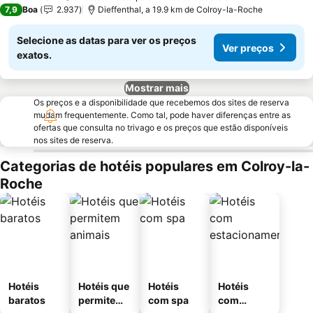
3 Estrelas
7,9
Boa
2.937
Dieffenthal, a 19.9 km de Colroy-la-Roche
Selecione as datas para ver os preços
Ver preços
exatos.
Mostrar mais
Os preços e a disponibilidade que recebemos dos sites de reserva
mudam frequentemente. Como tal, pode haver diferenças entre as
ofertas que consulta no trivago e os preços que estão disponíveis
nos sites de reserva.
Categorias de hotéis populares em Colroy-la-
Roche
Hotéis
Hotéis que
Hotéis
Hotéis
baratos
permitem
com spa
com