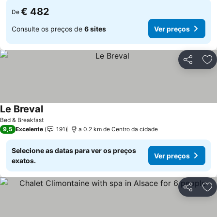
€ 482
De
Consulte os preços de
6 sites
Ver preços
Partilhar
Ad
Le Breval
Ver preços
Bed & Breakfast
9,5
Excelente
191
a 0.2 km de Centro da cidade
Selecione as datas para ver os preços
Ver preços
exatos.
Partilhar
Ad