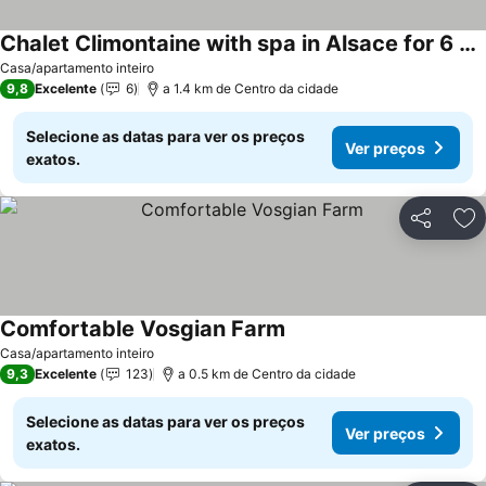
Chalet Climontaine with spa in Alsace for 6 people
Ver preços
Casa/apartamento inteiro
9,8
Excelente
6
a 1.4 km de Centro da cidade
Selecione as datas para ver os preços
Ver preços
exatos.
Partilhar
Ad
Comfortable Vosgian Farm
Ver preços
Casa/apartamento inteiro
9,3
Excelente
123
a 0.5 km de Centro da cidade
Selecione as datas para ver os preços
Ver preços
exatos.