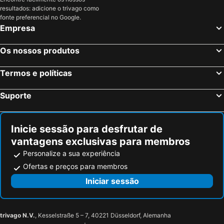
Mulhouse, Alsácia Hotéis
Baden-Baden, Bade-Vurtemberga Hotéis
resultados: adicione o trivago como
Weil am Rhein, Bade-Vurtemberga Hotéis
Paris, França Hotéis
fonte preferencial no Google.
Empresa
Nice, Provença-Alpes-Costa Azul Hotéis
Coupvray, França Hotéis
Bordéus, Aquitânia Hotéis
Montévrain, França Hotéis
Os nossos produtos
Serris, França Hotéis
Magny le Hongre, França Hotéis
Termos e políticas
Suporte
Inicie sessão para desfrutar de
vantagens exclusivas para membros
Personalize a sua experiência
Ofertas e preços para membros
Iniciar sessão
trivago N.V.
, Kesselstraße 5 – 7, 40221 Düsseldorf, Alemanha