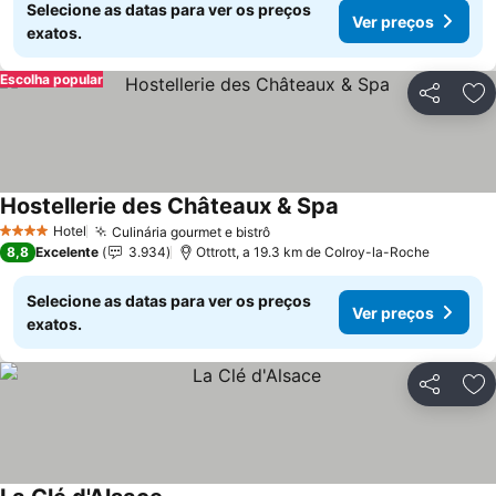
Selecione as datas para ver os preços
Ver preços
exatos.
Escolha popular
Partilhar
Ad
Hostellerie des Châteaux & Spa
Ver preços
Hotel
Culinária gourmet e bistrô
Ver preços
4 Estrelas
8,8
Excelente
3.934
Ottrott, a 19.3 km de Colroy-la-Roche
Selecione as datas para ver os preços
Ver preços
exatos.
Partilhar
Ad