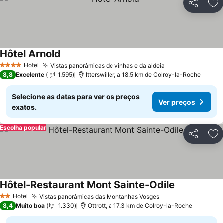
Partilhar
Ad
Hôtel Arnold
Ver preços
Hotel
Vistas panorâmicas de vinhas e da aldeia
Ver preços
4 Estrelas
8,8
Excelente
1.595
Itterswiller, a 18.5 km de Colroy-la-Roche
Selecione as datas para ver os preços
Ver preços
exatos.
Escolha popular
Partilhar
Ad
Hôtel-Restaurant Mont Sainte-Odile
Ver preços
Hotel
Vistas panorâmicas das Montanhas Vosges
Ver preços
2 Estrelas
8,4
Muito boa
1.330
Ottrott, a 17.3 km de Colroy-la-Roche