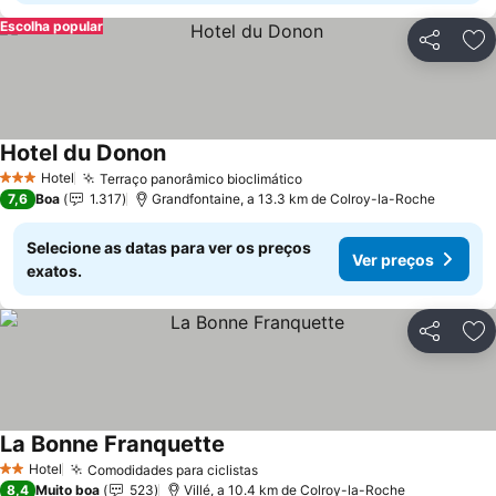
Escolha popular
Partilhar
Ad
Hotel du Donon
Ver preços
Hotel
Terraço panorâmico bioclimático
Ver preços
3 Estrelas
7,6
Boa
1.317
Grandfontaine, a 13.3 km de Colroy-la-Roche
Selecione as datas para ver os preços
Ver preços
exatos.
Partilhar
Ad
La Bonne Franquette
Ver preços
Hotel
Comodidades para ciclistas
Ver preços
2 Estrelas
8,4
Muito boa
523
Villé, a 10.4 km de Colroy-la-Roche