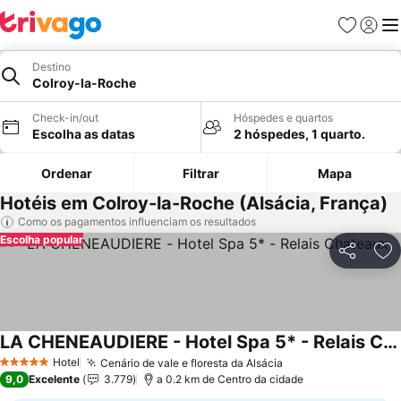
Favoritos
Iniciar
Me
Destino
Colroy-la-Roche
Check-in/out
Hóspedes e quartos
Escolha as datas
2 hóspedes, 1 quarto.
Ordenar
Filtrar
Mapa
Hotéis em Colroy-la-Roche (Alsácia, França)
Como os pagamentos influenciam os resultados
Escolha popular
Partilhar
Ad
LA CHENEAUDIERE - Hotel Spa 5* - Relais Chateaux
Ver preços
Hotel
Cenário de vale e floresta da Alsácia
Ver preços
5 Estrelas
9,0
Excelente
3.779
a 0.2 km de Centro da cidade