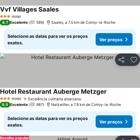
Vvf Villages Saales
Ver preços
Hotel
3 Estrelas
8,7
Excelente
589
Saales, a 7.5 km de Colroy-la-Roche
Selecione as datas para ver os preços
Ver preços
exatos.
Partilhar
Ad
Hotel Restaurant Auberge Metzger
Ver preços
Hotel
Excelência culinária alsaciana
Ver preços
3 Estrelas
9,5
Excelente
987
Natzwiller, a 7.8 km de Colroy-la-Roche
Selecione as datas para ver os preços
Ver preços
exatos.
Escolha popular