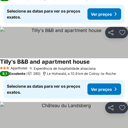
Selecione as datas para ver os preços
Ver preços
exatos.
Partilhar
Ad
Tilly's B&B and apartment house
Ver preços
Aparthotel
Experiência de hospitalidade alsaciana
Ver preços
3 Estrelas
9,1
Excelente
285
Le Hohwald, a 10.9 km de Colroy-la-Roche
Selecione as datas para ver os preços
Ver preços
exatos.
Partilhar
Ad