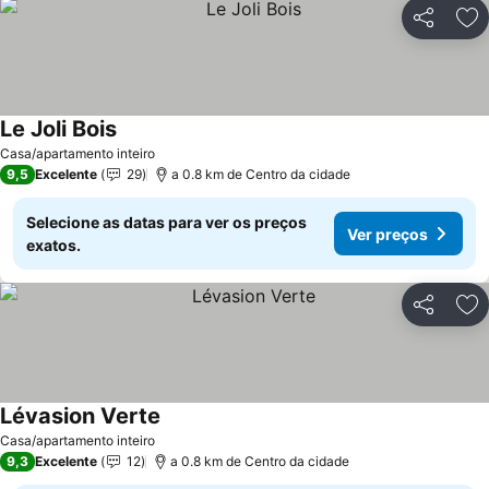
Partilhar
Ad
Le Joli Bois
Ver preços
Casa/apartamento inteiro
9,5
Excelente
29
a 0.8 km de Centro da cidade
Selecione as datas para ver os preços
Ver preços
exatos.
Partilhar
Ad
Lévasion Verte
Ver preços
Casa/apartamento inteiro
9,3
Excelente
12
a 0.8 km de Centro da cidade