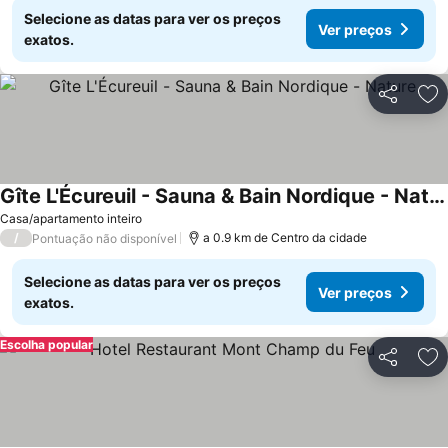
Selecione as datas para ver os preços
Ver preços
exatos.
Partilhar
Ad
Gîte L'Écureuil - Sauna & Bain Nordique - Nature
Ver preços
Casa/apartamento inteiro
/
a 0.9 km de Centro da cidade
Pontuação não disponível
Selecione as datas para ver os preços
Ver preços
exatos.
Escolha popular
Partilhar
Ad