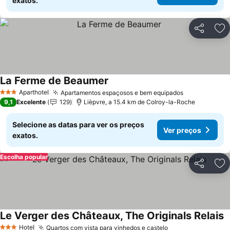
exatos.
Partilhar
Ad
La Ferme de Beaumer
Ver preços
Aparthotel
Apartamentos espaçosos e bem equipados
Ver preços
3 Estrelas
9,1
Excelente
129
Lièpvre, a 15.4 km de Colroy-la-Roche
Selecione as datas para ver os preços
Ver preços
exatos.
Escolha popular
Partilhar
Ad
Le Verger des Châteaux, The Originals Relais
V
Hotel
Quartos com vista para vinhedos e castelo
Ver preços