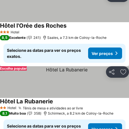
Hôtel l'Orée des Roches
Ver preços
Hotel
3 Estrelas
8,5
Excelente
241
Saales, a 7.3 km de Colroy-la-Roche
Selecione as datas para ver os preços
Ver preços
exatos.
Escolha popular
Partilhar
Ad
Hôtel La Rubanerie
Ver preços
Hotel
Tênis de mesa e atividades ao ar livre
Ver preços
2 Estrelas
8,1
Muito boa
358
Schirmeck, a 8.2 km de Colroy-la-Roche
Selecione as datas para ver os preços