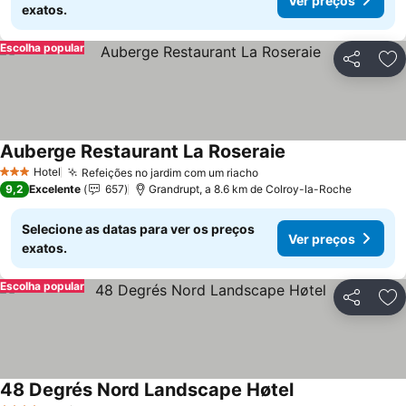
Ver preços
exatos.
Escolha popular
Partilhar
Ad
Auberge Restaurant La Roseraie
Ver preços
Hotel
Refeições no jardim com um riacho
Ver preços
3 Estrelas
9,2
Excelente
657
Grandrupt, a 8.6 km de Colroy-la-Roche
Selecione as datas para ver os preços
Ver preços
exatos.
Escolha popular
Partilhar
Ad
48 Degrés Nord Landscape Høtel
Ver preços