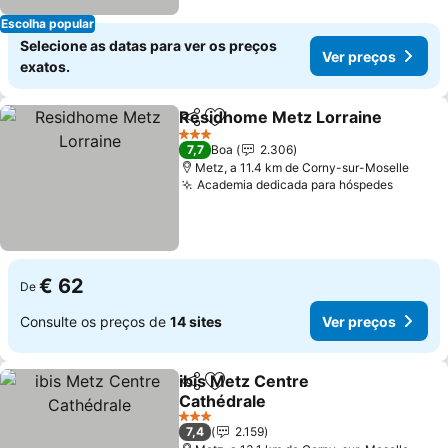
Escolha popular
Selecione as datas para ver os preços
Ver preços
exatos.
Residhome Metz Lorraine
Partilhar
Adicionar aos favoritos
3 Estrelas
7,7
Boa
2.306
Metz, a 11.4 km de Corny-sur-Moselle
Academia dedicada para hóspedes
Ver pr
€ 62
De
Consulte os preços de
14 sites
Ver preços
ibis Metz Centre
Partilhar
Adicionar aos favoritos
Cathédrale
Ver preços
3 Estrelas
7,4
2.159