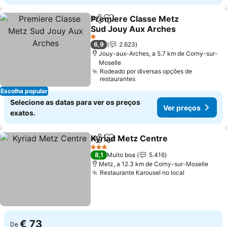
Premiere Classe Metz
Partilhar
Adicionar aos favoritos
Sud Jouy Aux Arches
Ver preços
1 Estrelas
6,9
2.623
Jouy-aux-Arches, a 5.7 km de Corny-sur-
Moselle
Rodeado por diversas opções de
restaurantes
Escolha popular
Selecione as datas para ver os preços
Ver preços
exatos.
Kyriad Metz Centre
Partilhar
Adicionar aos favoritos
Ver pr
3 Estrelas
8,1
Muito boa
5.416
Metz, a 12.3 km de Corny-sur-Moselle
Restaurante Karousel no local
Ver preços
€ 73
De