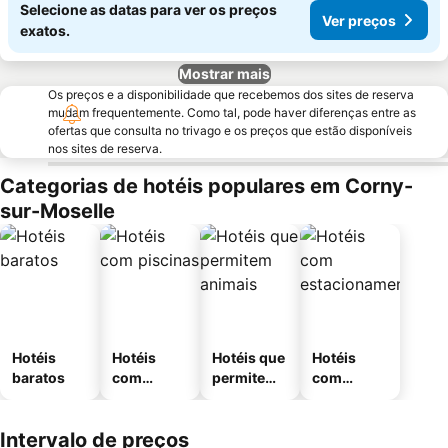
Selecione as datas para ver os preços
Ver preços
exatos.
Mostrar mais
Os preços e a disponibilidade que recebemos dos sites de reserva
mudam frequentemente. Como tal, pode haver diferenças entre as
ofertas que consulta no trivago e os preços que estão disponíveis
nos sites de reserva.
Categorias de hotéis populares em Corny-
sur-Moselle
Hotéis
Hotéis
Hotéis que
Hotéis
baratos
com
permitem
com
piscinas
animais
estaciona
mento
Intervalo de preços