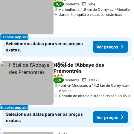
4 Estrelas
8,7
Excelente
685
Marieulles, a 4.9 km de Corny-sur-Moselle
Jardim tranquilo e vistas panorâmicas
Ver 
Escolha popular
Selecione as datas para ver os preços
Ver preços
exatos.
Hôtel de l'Abbaye des
Partilhar
Adicionar aos favoritos
Prémontrés
Ver preços
3 Estrelas
8,6
Excelente
3.937
Pont-à-Mousson, a 14.2 km de Corny-sur-
Moselle
Cenário de abadia histórica do século XVIII
V
Escolha popular
Selecione as datas para ver os preços
Ver preços
exatos.