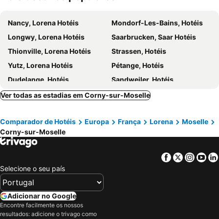
Nancy, Lorena Hotéis
Mondorf-Les-Bains, Hotéis
Longwy, Lorena Hotéis
Saarbrucken, Saar Hotéis
Thionville, Lorena Hotéis
Strassen, Hotéis
Yutz, Lorena Hotéis
Pétange, Hotéis
Dudelange, Hotéis
Sandweiler, Hotéis
Larochette, Hotéis
Differdange, Hotéis
Ver todas as estadias em Corny-sur-Moselle
Mondercange, Hotéis
Talange, Lorena Hotéis
Comparador de Hotéis
Europa
França
Lorena
Moselle
Saeul, Hotéis
Echternach, Hotéis
Corny-sur-Moselle
Lenningen, Hotéis
Verdun, Lorena Hotéis
Aubange, Valónia Hotéis
Junglinster, Hotéis
Facebook
Twitter
Insta
Yo
Luxemburgo Cidade, Hotéis
Bettembourg, Hotéis
Selecione o seu país
Esch-sur-Alzette, Hotéis
Roeser, Hotéis
Niederanven, Hotéis
Reckange-sur-Mess, Hotéis
Adicionar no Google
Encontre facilmente os nossos
Metz, Lorena Hotéis
Bascharage, Hotéis
resultados: adicione o trivago como