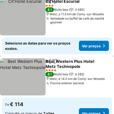
Cit'Hotel Escurial
Partilhar
Adicionar aos favoritos
Ver preç
3 Estrelas
8,1
Muito boa
3.483
Metz, a 11.5 km de Corny-sur-Moselle
Variedade no buffet de café da manhã
gourmet
Selecione as datas para ver os preços
Ver preços
exatos.
Best Western Plus Hotel
Partilhar
Adicionar aos favoritos
Metz Technopole
Ver preços
4 Estrelas
8,1
Muito boa
4.382
Metz, a 14.0 km de Corny-sur-Moselle
Piscina exterior sazonal
Ver preços
€ 114
De
Consulte os preços de
7 sites
Ver preços