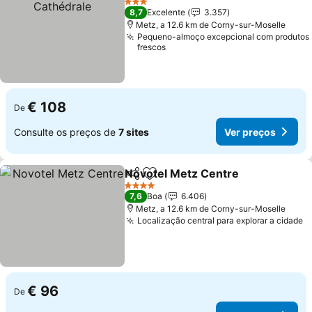
3 Estrelas
8,7
Excelente
3.357
Metz, a 12.6 km de Corny-sur-Moselle
Pequeno-almoço excepcional com produtos
frescos
€ 108
De
Consulte os preços de
7 sites
Ver preços
Novotel Metz Centre
Partilhar
Adicionar aos favoritos
Ver p
4 Estrelas
7,6
Boa
6.406
Metz, a 12.6 km de Corny-sur-Moselle
Localização central para explorar a cidade
V
€ 96
De