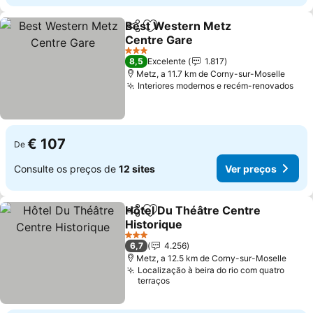
Best Western Metz
Partilhar
Adicionar aos favoritos
Centre Gare
Ver preços
3 Estrelas
8,5
Excelente
1.817
Metz, a 11.7 km de Corny-sur-Moselle
Interiores modernos e recém-renovados
Ver
€ 107
De
Consulte os preços de
12 sites
Ver preços
Hôtel Du Théâtre Centre
Partilhar
Adicionar aos favoritos
Historique
Ver preços
3 Estrelas
6,7
4.256
Metz, a 12.5 km de Corny-sur-Moselle
Localização à beira do rio com quatro
terraços