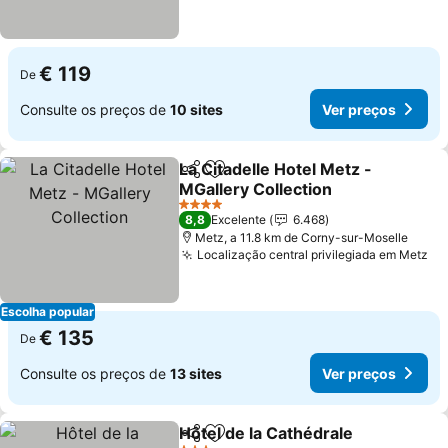
€ 119
De
Consulte os preços de
10 sites
Ver preços
La Citadelle Hotel Metz -
Partilhar
Adicionar aos favoritos
MGallery Collection
Ver preços
4 Estrelas
8,8
Excelente
6.468
Metz, a 11.8 km de Corny-sur-Moselle
Localização central privilegiada em Metz
Ve
Escolha popular
€ 135
De
Consulte os preços de
13 sites
Ver preços
Hôtel de la Cathédrale
Partilhar
Adicionar aos favoritos
Ver