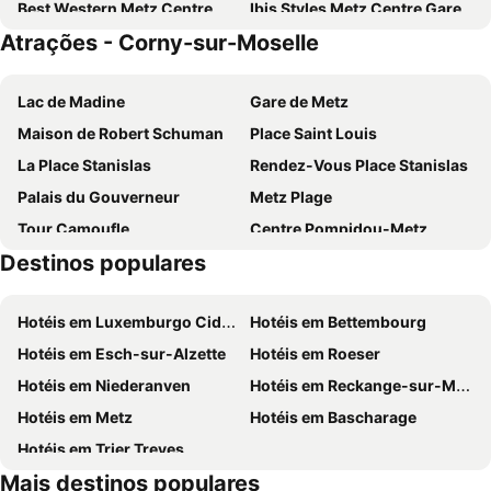
Best Western Metz Centre Gare
Ibis Styles Metz Centre Gare
Atrações - Corny-sur-Moselle
Premiere Classe Metz Nord - Semecourt
Premiere Classe Metz Sud Jouy Aux Arches
ibis budget Metz Sud
ibis Metz Centre Cathédrale
Lac de Madine
Gare de Metz
Best Western Plus Hotel Metz Technopole
Comfort Hotel Cecil Metz Gare
Maison de Robert Schuman
Place Saint Louis
Hôtel Le Mondon Metz
Mercure Grand Hotel Metz Centre Cathédrale
La Place Stanislas
Rendez-Vous Place Stanislas
Campanile NATURE - Metz Sud Jouy aux Arches
B&B HOTEL Metz Augny
Palais du Gouverneur
Metz Plage
Alerion Centre Gare
Mercure Metz Centre
Tour Camoufle
Centre Pompidou-Metz
Hôtel Du Théâtre Centre Historique
Hôtel de la Cathédrale
Destinos populares
L'Esplanade
Les marchés de Noël Place de la République
B&B HOTEL Metz Semécourt
B&B HOTEL Metz Jouy-aux-Arches
Les Arènes
Palais des Congrès
La Citadelle Hotel Metz - MGallery Collection
Campanile Metz Est - Technopole
Hotéis em Luxemburgo Cidade
Hotéis em Bettembourg
Casino Municipal
Zénith de Nancy
Adams Hotel
ibis Metz Woippy
Hotéis em Esch-sur-Alzette
Hotéis em Roeser
Cinéma Gaumont
Cathédrale Saint Etienne
Kyriad Direct Metz Nord – Woippy
Hotéis em Niederanven
Hotéis em Reckange-sur-Mess
National Mining Museum
Musée de l'Histoire du Fer
Hotéis em Metz
Hotéis em Bascharage
Marché de Noël à Metz
Hotéis em Trier Treves
Mais destinos populares