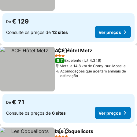
€ 129
De
Consulte os preços de
12 sites
Ver preços
ACE Hôtel Metz
Partilhar
Adicionar aos favoritos
Ver preços
3 Estrelas
8,7
Excelente
4.349
Metz, a 14.8 km de Corny-sur-Moselle
Acomodações que aceitam animais de
estimação
€ 71
De
Consulte os preços de
6 sites
Ver preços
Les Coquelicots
Partilhar
Adicionar aos favoritos
Ver preço