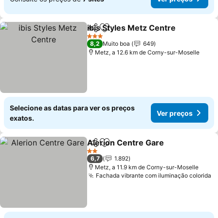
ibis Styles Metz Centre
Partilhar
Adicionar aos favoritos
Ve
3 Estrelas
8,2
Muito boa
649
Metz, a 12.6 km de Corny-sur-Moselle
Selecione as datas para ver os preços
Ver preços
exatos.
Alerion Centre Gare
Partilhar
Adicionar aos favoritos
Ver p
2 Estrelas
6,7
1.892
Metz, a 11.9 km de Corny-sur-Moselle
Fachada vibrante com iluminação colorida
V