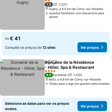
2 Estrelas
7,3
2.221
Augny, a 6.0 km de Corny-sur-Moselle
Quartos familiares com mezaninos para
dormir
€ 41
De
Consulte os preços de
12 sites
Ver preços
Domaine de la Résidence
Partilhar
Adicionar aos favoritos
- Hôtel, Spa & Restaurant
Ver preços
4 Estrelas
8,9
Excelente
1.320
Metz, a 6.8 km de Corny-sur-Moselle
Vistas para o lago em quartos selecionados
V
Selecione as datas para ver os preços
Ver preços
exatos.