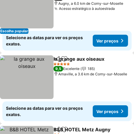
Augny, a 6.0 km de Corny-sur-Moselle
Acesso estratégico à autoestrada
Ver pre
Escolha popular
Selecione as datas para ver os preços
Ver preços
exatos.
la grange aux oiseaux
Partilhar
Adicionar aos favoritos
Ver 
5 Estrelas
9,5
Excelente
185
Arnaville, a 3.6 km de Corny-sur-Moselle
Selecione as datas para ver os preços
Ver preços
exatos.
B&B HOTEL Metz Augny
Partilhar
Adicionar aos favoritos
V