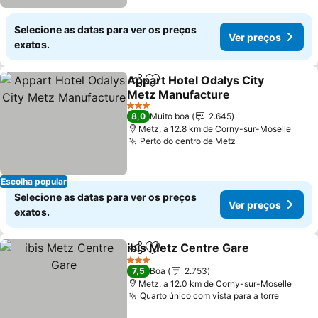
Selecione as datas para ver os preços
Ver preços
exatos.
Appart Hotel Odalys City
Partilhar
Adicionar aos favoritos
Metz Manufacture
Ver preços
3 Estrelas
8,0
Muito boa
2.645
Metz, a 12.8 km de Corny-sur-Moselle
Perto do centro de Metz
Ver preços
Escolha popular
Selecione as datas para ver os preços
Ver preços
exatos.
ibis Metz Centre Gare
Partilhar
Adicionar aos favoritos
Ver 
3 Estrelas
7,5
Boa
2.753
Metz, a 12.0 km de Corny-sur-Moselle
Quarto único com vista para a torre
Ver pr