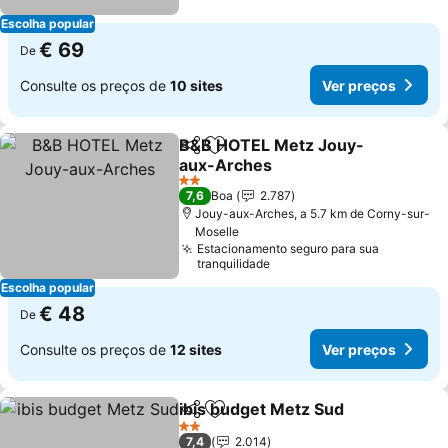
Escolha popular
€ 69
De
Consulte os preços de
10 sites
Ver preços
B&B HOTEL Metz Jouy-
Partilhar
Adicionar aos favoritos
aux-Arches
Ver preços
2 Estrelas
7,6
Boa
2.787
Jouy-aux-Arches, a 5.7 km de Corny-sur-
Moselle
Estacionamento seguro para sua
tranquilidade
Escolha popular
€ 48
De
Consulte os preços de
12 sites
Ver preços
ibis budget Metz Sud
Partilhar
Adicionar aos favoritos
Ver 
2 Estrelas
7,4
2.014