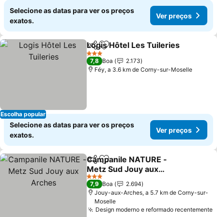
Selecione as datas para ver os preços
Ver preços
exatos.
Logis Hôtel Les Tuileries
Partilhar
Adicionar aos favoritos
V
3 Estrelas
7,8
Boa
2.173
Féy, a 3.6 km de Corny-sur-Moselle
Escolha popular
Selecione as datas para ver os preços
Ver preços
exatos.
Campanile NATURE -
Partilhar
Adicionar aos favoritos
Metz Sud Jouy aux
Arches
Ver preços
3 Estrelas
7,9
Boa
2.694
Jouy-aux-Arches, a 5.7 km de Corny-sur-
Moselle
Design moderno e reformado recentemente
V