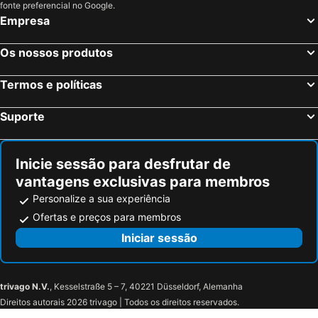
Arlon, Valónia Hotéis
Paris, França Hotéis
fonte preferencial no Google.
Empresa
Nice, Provença-Alpes-Costa Azul Hotéis
Coupvray, França Hotéis
Estrasburgo, Alsácia Hotéis
Bordéus, Aquitânia Hotéis
Os nossos produtos
Montévrain, França Hotéis
Serris, França Hotéis
Termos e políticas
Colmar, Alsácia Hotéis
Magny le Hongre, França Hotéis
Suporte
Inicie sessão para desfrutar de
vantagens exclusivas para membros
Personalize a sua experiência
Ofertas e preços para membros
Iniciar sessão
trivago N.V.
, Kesselstraße 5 – 7, 40221 Düsseldorf, Alemanha
Direitos autorais 2026 trivago | Todos os direitos reservados.