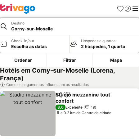
Favoritos
Iniciar
Me
Destino
Corny-sur-Moselle
Check-in/out
Hóspedes e quartos
Escolha as datas
2 hóspedes, 1 quarto.
Ordenar
Filtrar
Mapa
Hotéis em Corny-sur-Moselle (Lorena,
França)
Como os pagamentos influenciam os resultados
Studio mezzanine tout
Partilhar
Adicionar aos favoritos
confort
Ver preços
8,6
Excelente
19
a 0.2 km de Centro da cidade