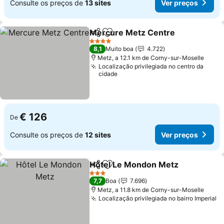
Consulte os preços de
13 sites
Ver preços
Mercure Metz Centre
Partilhar
Adicionar aos favoritos
Ver 
4 Estrelas
8,1
Muito boa
4.722
Metz, a 12.1 km de Corny-sur-Moselle
Localização privilegiada no centro da
cidade
€ 126
De
Consulte os preços de
12 sites
Ver preços
Hôtel Le Mondon Metz
Partilhar
Adicionar aos favoritos
Ver
3 Estrelas
7,7
Boa
7.696
Metz, a 11.8 km de Corny-sur-Moselle
Localização privilegiada no bairro Imperial
V