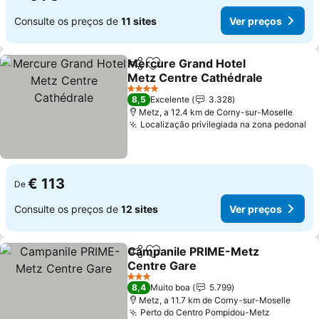
Consulte os preços de
11 sites
Ver preços
Mercure Grand Hotel
Partilhar
Adicionar aos favoritos
Metz Centre Cathédrale
Ver preços
4 Estrelas
8,5
Excelente
3.328
Metz, a 12.4 km de Corny-sur-Moselle
Localização privilegiada na zona pedonal
Ve
€ 113
De
Consulte os preços de
12 sites
Ver preços
Campanile PRIME-Metz
Partilhar
Adicionar aos favoritos
Centre Gare
Ver preços
3 Estrelas
8,4
Muito boa
5.799
Metz, a 11.7 km de Corny-sur-Moselle
Perto do Centro Pompidou-Metz
Ver preç