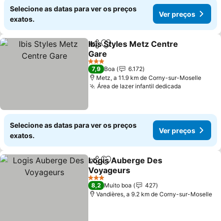
Selecione as datas para ver os preços
Ver preços
exatos.
Ibis Styles Metz Centre
Partilhar
Adicionar aos favoritos
Gare
Ver preços
3 Estrelas
7,9
Boa
6.172
Metz, a 11.9 km de Corny-sur-Moselle
Área de lazer infantil dedicada
Ver preço
Selecione as datas para ver os preços
Ver preços
exatos.
Logis Auberge Des
Partilhar
Adicionar aos favoritos
Voyageurs
Ver preços
3 Estrelas
8,2
Muito boa
427
Vandières, a 9.2 km de Corny-sur-Moselle