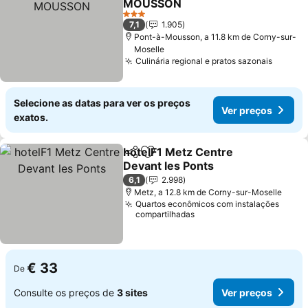
MOUSSON
Ver preços
3 Estrelas
7,1
1.905
Pont-à-Mousson, a 11.8 km de Corny-sur-
Moselle
Culinária regional e pratos sazonais
Ver pr
Selecione as datas para ver os preços
Ver preços
exatos.
hotelF1 Metz Centre
Partilhar
Adicionar aos favoritos
Devant les Ponts
Ver preços
6,1
2.998
Metz, a 12.8 km de Corny-sur-Moselle
Quartos econômicos com instalações
compartilhadas
€ 33
De
Consulte os preços de
3 sites
Ver preços