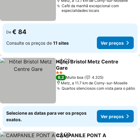
Metz, a 13.1 km de Corny-sur-Moselle
Café da manhã excepcional com
especialidades locais
€ 84
De
Consulte os preços de
11 sites
Ver preços
Hôtel Bristol Metz Centre
Partilhar
Adicionar aos favoritos
Gare
Ver preços
2 Estrelas
8,2
Muito boa
4.325
Metz, a 11.7 km de Corny-sur-Moselle
Quartos silenciosos com vista para o pátio
Ve
Selecione as datas para ver os preços
Ver preços
exatos.
CAMPANILE PONT A
Partilhar
Adicionar aos favoritos