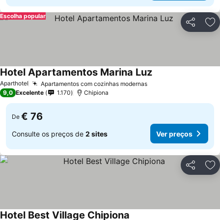
Escolha popular
Partilhar
Ad
Hotel Apartamentos Marina Luz
Aparthotel
Apartamentos com cozinhas modernas
9,0
Excelente
1.170
Chipiona
€ 76
De
Consulte os preços de
2 sites
Ver preços
Partilhar
Ad
Hotel Best Village Chipiona