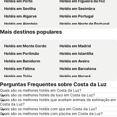
Hotéis em Porto
Hotéis em Figueira da Foz
Hotéis em Sevilha
Hotéis em Sesimbra
Hotéis em Algarve
Hotéis em Portugal
Hotéis em Alentejo
Hotéis em Norte de Portugal
Mais destinos populares
Hotéis em Madeira
Hotéis em Espanha
Hotéis em Monte Gordo
Hotéis em Madrid
Hotéis em Portimão
Hotéis em Islantilla
Hotéis em Benidorm
Hotéis em Aveiro
Hotéis em Fátima
Hotéis em Barcelona
Hotéis em Tróia
Hotéis em Nazaré
Perguntas Frequentes sobre Costa da Luz
Hotéis em Évora
Hotéis em Peniche
Quais são os melhores hotéis em Costa da Luz?
Hotéis em Porto Santo
Hotéis em Isla Canela
Quais são os melhores hotéis de luxo em Costa da Luz?
Hotéis em Sangenjo
Hotéis em Vila Nova de Milfontes
Quais são os melhores hotéis que aceitam animais de estimação em
Costa da Luz?
Hotéis em Vilamoura
Hotéis em Vigo
Quais são os melhores hotéis com spa em Costa da Luz?
Quais são os melhores hotéis com piscina em Costa da Luz?
Hotéis em Roma
Hotéis em Centro de Portugal