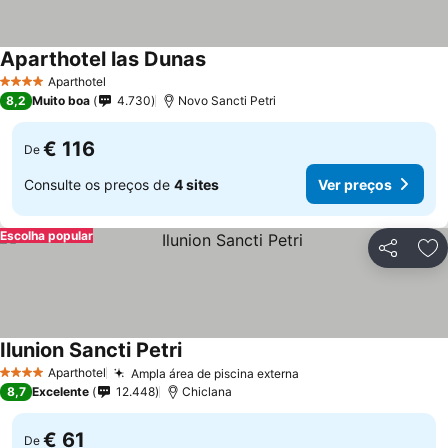
Aparthotel las Dunas
Aparthotel
4 Estrelas
8,2
Muito boa
4.730
Novo Sancti Petri
€ 116
De
Consulte os preços de
4 sites
Ver preços
Escolha popular
Partilhar
Ad
Ilunion Sancti Petri
Aparthotel
Ampla área de piscina externa
4 Estrelas
8,7
Excelente
12.448
Chiclana
€ 61
De