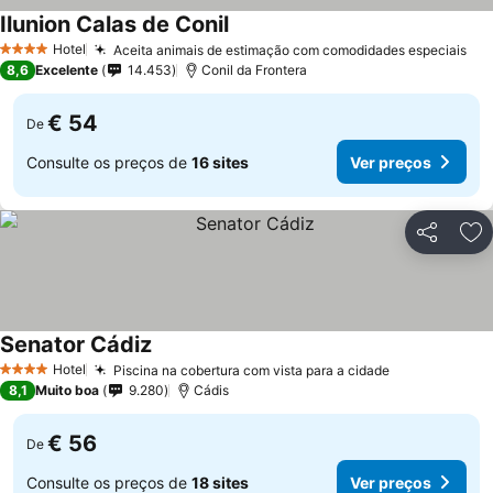
Ilunion Calas de Conil
Hotel
Aceita animais de estimação com comodidades especiais
4 Estrelas
8,6
Excelente
14.453
Conil da Frontera
€ 54
De
Consulte os preços de
16 sites
Ver preços
Partilhar
Ad
Senator Cádiz
Hotel
Piscina na cobertura com vista para a cidade
4 Estrelas
8,1
Muito boa
9.280
Cádis
€ 56
De
Consulte os preços de
18 sites
Ver preços