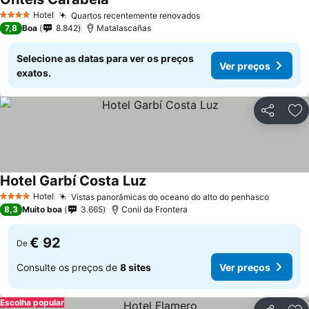
Hotel
Quartos recentemente renovados
4 Estrelas
7,8
Boa
8.842
Matalascañas
Selecione as datas para ver os preços
Ver preços
exatos.
Partilhar
Ad
Hotel Garbí Costa Luz
Hotel
Vistas panorâmicas do oceano do alto do penhasco
4 Estrelas
8,3
Muito boa
3.665
Conil da Frontera
€ 92
De
Consulte os preços de
8 sites
Ver preços
Escolha popular