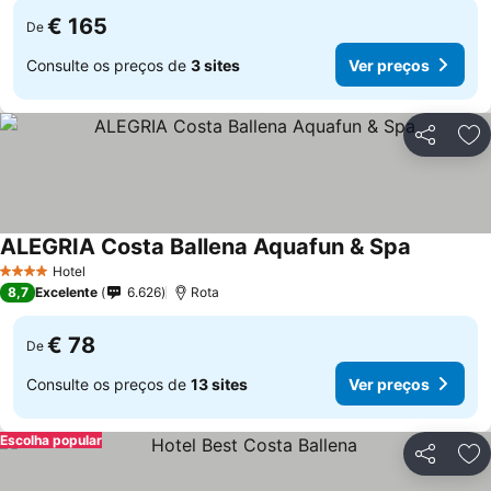
€ 165
De
Consulte os preços de
3 sites
Ver preços
Partilhar
Ad
ALEGRIA Costa Ballena Aquafun & Spa
Hotel
4 Estrelas
8,7
Excelente
6.626
Rota
€ 78
De
Consulte os preços de
13 sites
Ver preços
Escolha popular
Partilhar
Ad