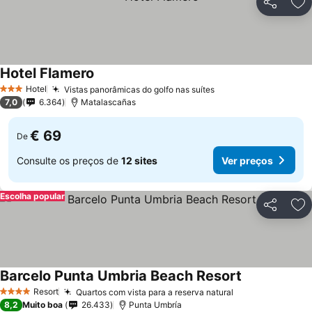
Partilhar
Ad
Hotel Flamero
Hotel
Vistas panorâmicas do golfo nas suítes
3 Estrelas
7,0
6.364
Matalascañas
€ 69
De
Consulte os preços de
12 sites
Ver preços
Escolha popular
Partilhar
Ad
Barcelo Punta Umbria Beach Resort
Resort
Quartos com vista para a reserva natural
4 Estrelas
8,2
Muito boa
26.433
Punta Umbría