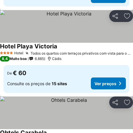
Partilhar
Ad
Hotel Playa Victoria
Hotel
Todos os quartos com terraços privativos com vista para o mar
4 Estrelas
8,4
Muito boa
6.885
Cádis
€ 60
De
Consulte os preços de
15 sites
Ver preços
Partilhar
Ad
Ohtels Carabela