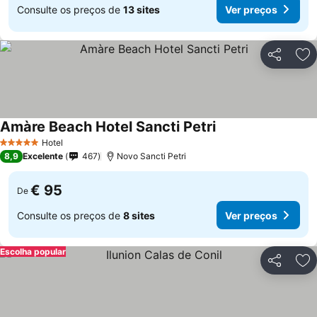
Consulte os preços de
13 sites
Ver preços
Partilhar
Ad
Amàre Beach Hotel Sancti Petri
Hotel
5 Estrelas
8,9
Excelente
467
Novo Sancti Petri
€ 95
De
Consulte os preços de
8 sites
Ver preços
Escolha popular
Partilhar
Ad