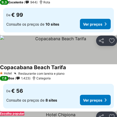
9,3
Excelente
944
Rota
€ 99
De
Consulte os preços de
10 sites
Ver preços
Partilhar
Ad
Copacabana Beach Tarifa
Hotel
Restaurante com lareira e piano
1 Estrelas
7,8
Boa
1.423
Categoria
€ 56
De
Consulte os preços de
8 sites
Ver preços
Escolha popular