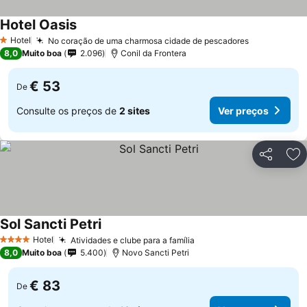
Hotel Oasis
Hotel
No coração de uma charmosa cidade de pescadores
1 Estrelas
8,0
Muito boa
2.096
Conil da Frontera
€ 53
De
Consulte os preços de
2 sites
Ver preços
Partilhar
Ad
Sol Sancti Petri
Hotel
Atividades e clube para a família
4 Estrelas
8,0
Muito boa
5.400
Novo Sancti Petri
€ 83
De