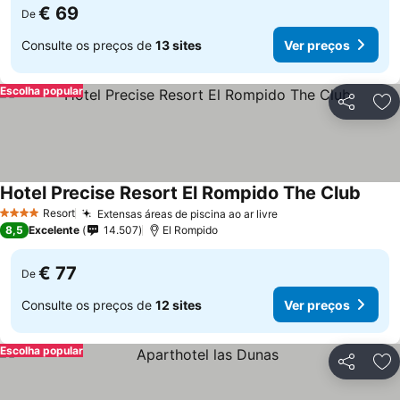
€ 69
De
Consulte os preços de
13 sites
Ver preços
Escolha popular
Partilhar
Ad
Hotel Precise Resort El Rompido The Club
Resort
Extensas áreas de piscina ao ar livre
4 Estrelas
8,5
Excelente
14.507
El Rompido
€ 77
De
Consulte os preços de
12 sites
Ver preços
Escolha popular
Partilhar
Ad