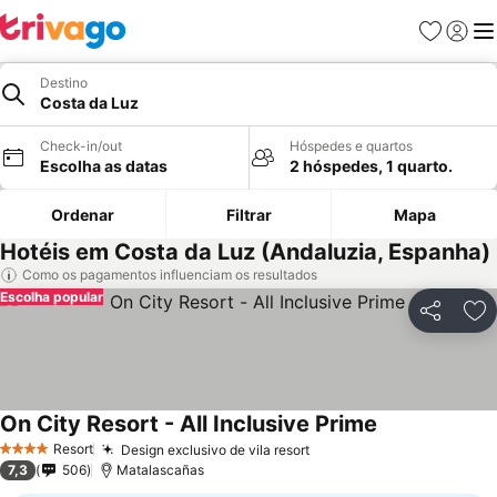
Favoritos
Iniciar
Me
Destino
Costa da Luz
Check-in/out
Hóspedes e quartos
Escolha as datas
2 hóspedes, 1 quarto.
Ordenar
Filtrar
Mapa
Hotéis em Costa da Luz (Andaluzia, Espanha)
Como os pagamentos influenciam os resultados
Escolha popular
Partilhar
Ad
On City Resort - All Inclusive Prime
Resort
Design exclusivo de vila resort
4 Estrelas
7,3
506
Matalascañas