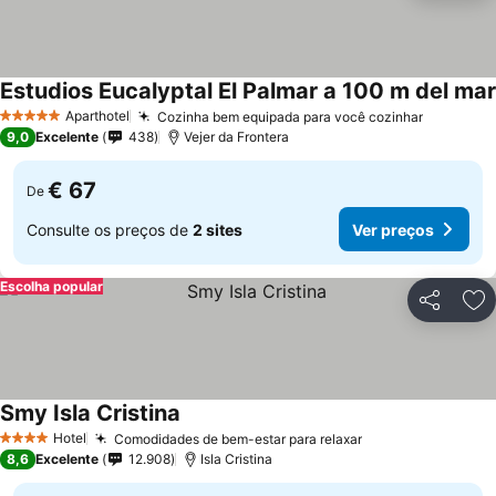
Estudios Eucalyptal El Palmar a 100 m del mar
Aparthotel
Cozinha bem equipada para você cozinhar
5 Estrelas
9,0
Excelente
438
Vejer da Frontera
€ 67
De
Consulte os preços de
2 sites
Ver preços
Escolha popular
Partilhar
Ad
Smy Isla Cristina
Hotel
Comodidades de bem-estar para relaxar
4 Estrelas
8,6
Excelente
12.908
Isla Cristina