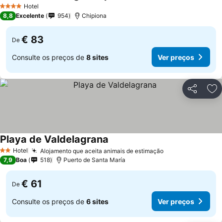
Hotel
4 Estrelas
8,8
Excelente
954
Chipiona
€ 83
De
Consulte os preços de
8 sites
Ver preços
Partilhar
Ad
Playa de Valdelagrana
Hotel
Alojamento que aceita animais de estimação
2 Estrelas
7,9
Boa
518
Puerto de Santa María
€ 61
De
Consulte os preços de
6 sites
Ver preços