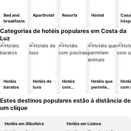
Bed and
Aparthotel
Resorts
Hostel
Casa
breakfasts
hósp
Categorias de hotéis populares em Costa da
Luz
Hotéis
Hotéis de
Hotéis
Hotéis que
Hoté
baratos
luxo
com
permitem
com 
piscinas
animais
Estes destinos populares estão à distância de
um clique
Hotéis em Albufeira
Hotéis em Lisboa