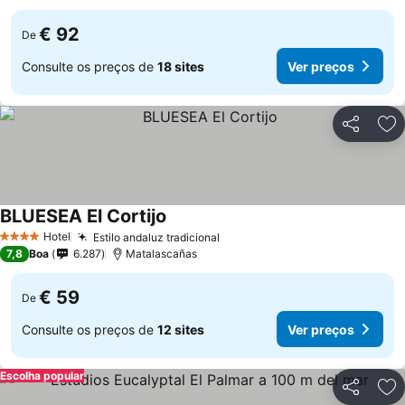
€ 92
De
Consulte os preços de
18 sites
Ver preços
Partilhar
Ad
BLUESEA El Cortijo
Hotel
Estilo andaluz tradicional
4 Estrelas
7,8
Boa
6.287
Matalascañas
€ 59
De
Consulte os preços de
12 sites
Ver preços
Escolha popular
Partilhar
Ad