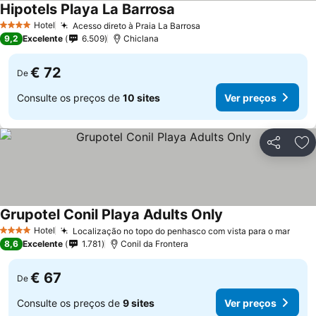
Hipotels Playa La Barrosa
Hotel
Acesso direto à Praia La Barrosa
4 Estrelas
9,2
Excelente
6.509
Chiclana
€ 72
De
Consulte os preços de
10 sites
Ver preços
Partilhar
Ad
Grupotel Conil Playa Adults Only
Hotel
Localização no topo do penhasco com vista para o mar
4 Estrelas
8,6
Excelente
1.781
Conil da Frontera
€ 67
De
Consulte os preços de
9 sites
Ver preços