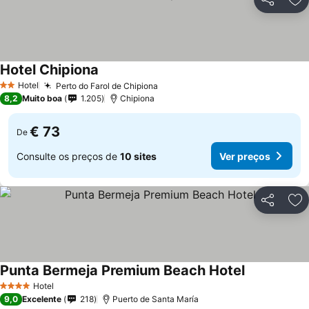
Partilhar
Ad
Hotel Chipiona
Hotel
Perto do Farol de Chipiona
2 Estrelas
8,2
Muito boa
1.205
Chipiona
€ 73
De
Consulte os preços de
10 sites
Ver preços
Partilhar
Ad
Punta Bermeja Premium Beach Hotel
Hotel
4 Estrelas
9,0
Excelente
218
Puerto de Santa María