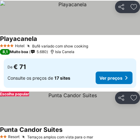
Partilhar
Ad
Playacanela
Hotel
Bufê variado com show cooking
4 Estrelas
8,1
Muito boa
5.680
Isla Canela
€ 71
De
Consulte os preços de
17 sites
Ver preços
Escolha popular
Partilhar
Ad
Punta Candor Suites
Resort
Terraços amplos com vista para o mar
2 Estrelas