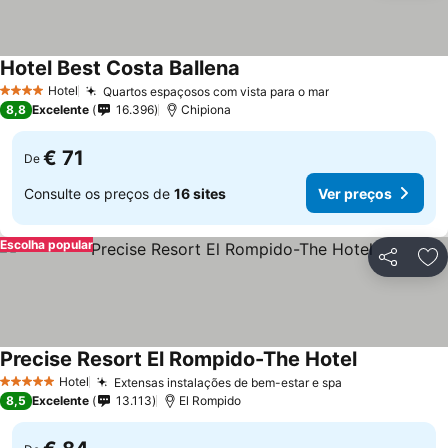
Hotel Best Costa Ballena
Hotel
Quartos espaçosos com vista para o mar
4 Estrelas
8,8
Excelente
16.396
Chipiona
€ 71
De
Consulte os preços de
16 sites
Ver preços
Escolha popular
Partilhar
Ad
Precise Resort El Rompido-The Hotel
Hotel
Extensas instalações de bem-estar e spa
5 Estrelas
8,5
Excelente
13.113
El Rompido