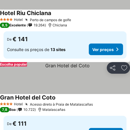
Hotel Riu Chiclana
Hotel
Perto de campos de golfe
4 Estrelas
8,5
Excelente
19.264
Chiclana
€ 141
De
Consulte os preços de
13 sites
Ver preços
Escolha popular
Partilhar
Ad
Gran Hotel del Coto
Hotel
Acesso direto à Praia de Matalascañas
4 Estrelas
7,8
Boa
10.722
Matalascañas
€ 111
De