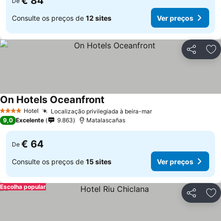
€ 84
De
Consulte os preços de
12 sites
Ver preços
Partilhar
Ad
On Hotels Oceanfront
Hotel
Localização privilegiada à beira-mar
4 Estrelas
9,0
Excelente
9.863
Matalascañas
€ 64
De
Consulte os preços de
15 sites
Ver preços
Escolha popular
Partilhar
Ad