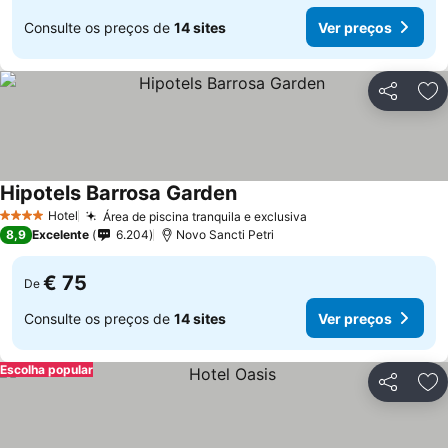
Consulte os preços de
14 sites
Ver preços
Partilhar
Ad
Hipotels Barrosa Garden
Hotel
Área de piscina tranquila e exclusiva
4 Estrelas
8,9
Excelente
6.204
Novo Sancti Petri
€ 75
De
Consulte os preços de
14 sites
Ver preços
Escolha popular
Partilhar
Ad