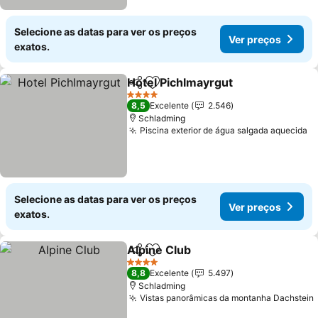
Selecione as datas para ver os preços
Ver preços
exatos.
Hotel Pichlmayrgut
Partilhar
Adicionar aos favoritos
4 Estrelas
8,5
Excelente
2.546
Schladming
Piscina exterior de água salgada aquecida
Selecione as datas para ver os preços
Ver preços
exatos.
Alpine Club
Partilhar
Adicionar aos favoritos
4 Estrelas
8,8
Excelente
5.497
Schladming
Vistas panorâmicas da montanha Dachstein