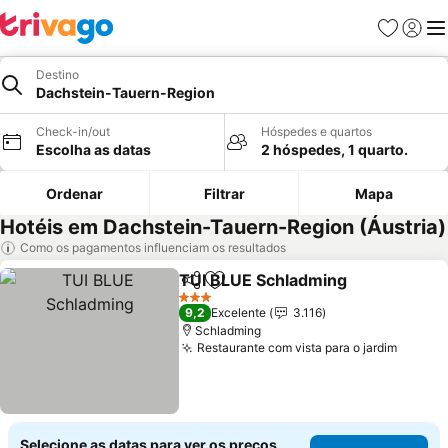
Favoritos
Iniciar
Me
Destino
Dachstein-Tauern-Region
Check-in/out
Hóspedes e quartos
Escolha as datas
2 hóspedes, 1 quarto.
Ordenar
Filtrar
Mapa
Hotéis em Dachstein-Tauern-Region (Áustria)
Como os pagamentos influenciam os resultados
TUI BLUE Schladming
Partilhar
Adicionar aos favoritos
3 Estrelas
9,2
Excelente
3.116
Schladming
Restaurante com vista para o jardim
Selecione as datas para ver os preços