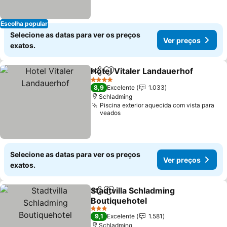
Escolha popular
Selecione as datas para ver os preços
Ver preços
exatos.
Hotel Vitaler Landauerhof
Partilhar
Adicionar aos favoritos
4 Estrelas
8,9
Excelente
1.033
Schladming
Piscina exterior aquecida com vista para
veados
Selecione as datas para ver os preços
Ver preços
exatos.
Stadtvilla Schladming
Partilhar
Adicionar aos favoritos
Boutiquehotel
3 Estrelas
9,1
Excelente
1.581
Schladming