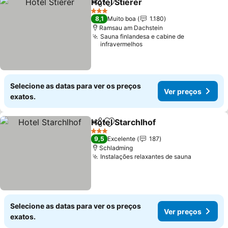
Hotel Stierer
Partilhar
Adicionar aos favoritos
3 Estrelas
8,1
Muito boa
1.180
Ramsau am Dachstein
Sauna finlandesa e cabine de
infravermelhos
Selecione as datas para ver os preços
Ver preços
exatos.
Hotel Starchlhof
Partilhar
Adicionar aos favoritos
3 Estrelas
9,5
Excelente
187
Schladming
Instalações relaxantes de sauna
Selecione as datas para ver os preços
Ver preços
exatos.