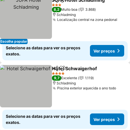
JUFA Hotel Schladming
Partilhar
Adicionar aos favoritos
3 Estrelas
8,2
Muito boa
3.868
Schladming
Localização central na zona pedonal
Escolha popular
Selecione as datas para ver os preços
Ver preços
exatos.
Hotel Schwaigerhof
Partilhar
Adicionar aos favoritos
4 Estrelas
9,7
Excelente
1.119
Schladming
Piscina exterior aquecida o ano todo
Selecione as datas para ver os preços
Ver preços
exatos.