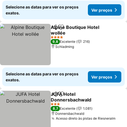
Selecione as datas para ver os preços
Ver preços
exatos.
Alpine Boutique Hotel
Partilhar
Adicionar aos favoritos
wollée
4 Estrelas
9,8
Excelente
216
Schladming
Selecione as datas para ver os preços
Ver preços
exatos.
JUFA Hotel
Partilhar
Adicionar aos favoritos
Donnersbachwald
3 Estrelas
8,7
Excelente
1.081
Donnersbachwald
Acesso direto às pistas de Riesneralm