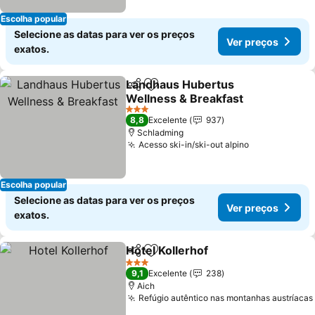
Escolha popular
Selecione as datas para ver os preços
Ver preços
exatos.
Landhaus Hubertus
Partilhar
Adicionar aos favoritos
Wellness & Breakfast
3 Estrelas
8,8
Excelente
937
Schladming
Acesso ski-in/ski-out alpino
Escolha popular
Selecione as datas para ver os preços
Ver preços
exatos.
Hotel Kollerhof
Partilhar
Adicionar aos favoritos
3 Estrelas
9,1
Excelente
238
Aich
Refúgio autêntico nas montanhas austríacas