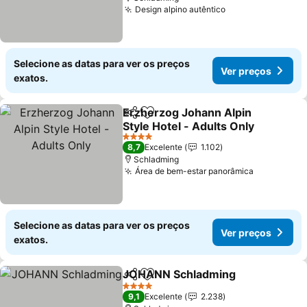
Design alpino autêntico
Selecione as datas para ver os preços
Ver preços
exatos.
Erzherzog Johann Alpin
Partilhar
Adicionar aos favoritos
Style Hotel - Adults Only
4 Estrelas
8,7
Excelente
1.102
Schladming
Área de bem-estar panorâmica
Selecione as datas para ver os preços
Ver preços
exatos.
JOHANN Schladming
Partilhar
Adicionar aos favoritos
4 Estrelas
9,1
Excelente
2.238