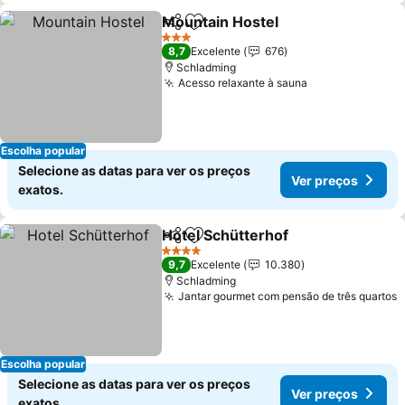
Mountain Hostel
Partilhar
Adicionar aos favoritos
3 Estrelas
8,7
Excelente
676
Schladming
Acesso relaxante à sauna
Escolha popular
Selecione as datas para ver os preços
Ver preços
exatos.
Hotel Schütterhof
Partilhar
Adicionar aos favoritos
4 Estrelas
9,7
Excelente
10.380
Schladming
Jantar gourmet com pensão de três quartos
Escolha popular
Selecione as datas para ver os preços
Ver preços
exatos.