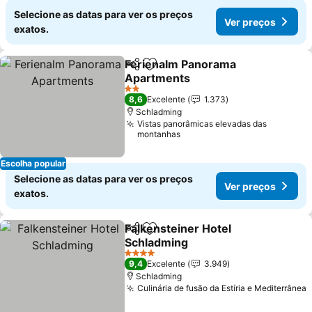
Selecione as datas para ver os preços
Ver preços
exatos.
Ferienalm Panorama
Partilhar
Adicionar aos favoritos
Apartments
2 Estrelas
8,6
Excelente
1.373
Schladming
Vistas panorâmicas elevadas das
montanhas
Escolha popular
Selecione as datas para ver os preços
Ver preços
exatos.
Falkensteiner Hotel
Partilhar
Adicionar aos favoritos
Schladming
4 Estrelas
9,4
Excelente
3.949
Schladming
Culinária de fusão da Estíria e Mediterrânea