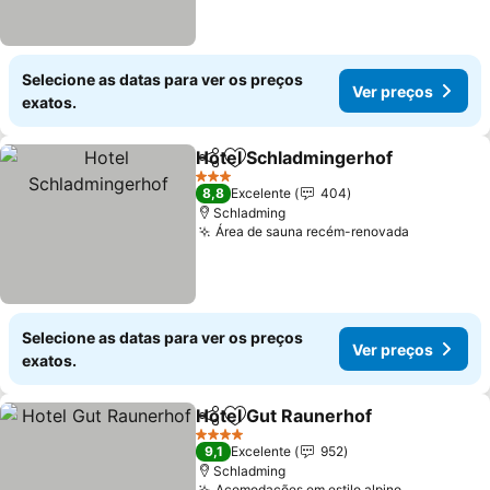
Selecione as datas para ver os preços
Ver preços
exatos.
Hotel Schladmingerhof
Partilhar
Adicionar aos favoritos
3 Estrelas
8,8
Excelente
404
Schladming
Área de sauna recém-renovada
Selecione as datas para ver os preços
Ver preços
exatos.
Hotel Gut Raunerhof
Partilhar
Adicionar aos favoritos
4 Estrelas
9,1
Excelente
952
Schladming
Acomodações em estilo alpino