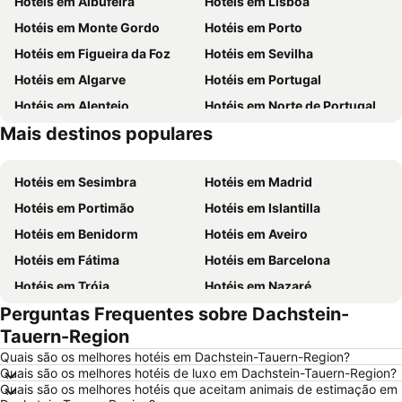
Hotéis em Albufeira
Hotéis em Lisboa
Hotéis em Monte Gordo
Hotéis em Porto
Hotéis em Figueira da Foz
Hotéis em Sevilha
Hotéis em Algarve
Hotéis em Portugal
Hotéis em Alentejo
Hotéis em Norte de Portugal
Mais destinos populares
Hotéis em Madeira
Hotéis em Sul de Espanha
Hotéis em Sesimbra
Hotéis em Madrid
Hotéis em Portimão
Hotéis em Islantilla
Hotéis em Benidorm
Hotéis em Aveiro
Hotéis em Fátima
Hotéis em Barcelona
Hotéis em Tróia
Hotéis em Nazaré
Perguntas Frequentes sobre Dachstein-
Hotéis em Évora
Hotéis em Peniche
Tauern-Region
Hotéis em Porto Santo
Hotéis em Isla Canela
Quais são os melhores hotéis em Dachstein-Tauern-Region?
Hotéis em Sangenjo
Hotéis em Vila Nova de Milfontes
Quais são os melhores hotéis de luxo em Dachstein-Tauern-Region?
Quais são os melhores hotéis que aceitam animais de estimação em
Hotéis em Vilamoura
Hotéis em Vigo