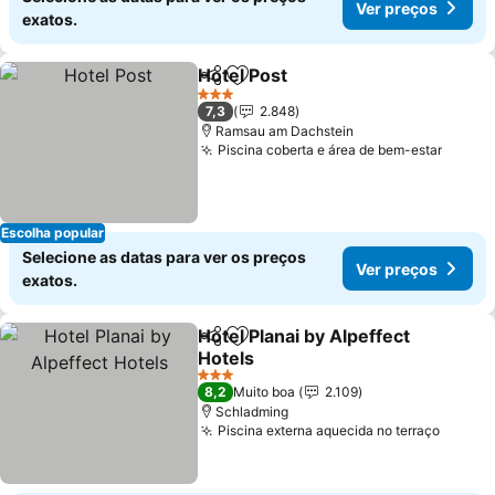
Ver preços
exatos.
Hotel Post
Partilhar
Adicionar aos favoritos
3 Estrelas
7,3
2.848
Ramsau am Dachstein
Piscina coberta e área de bem-estar
Escolha popular
Selecione as datas para ver os preços
Ver preços
exatos.
Hotel Planai by Alpeffect
Partilhar
Adicionar aos favoritos
Hotels
3 Estrelas
8,2
Muito boa
2.109
Schladming
Piscina externa aquecida no terraço