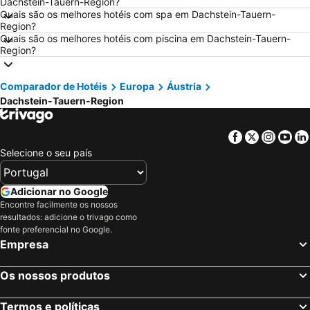
Dachstein-Tauern-Region?
Hotéis em Roma
Hotéis em Espanha
Quais são os melhores hotéis com spa em Dachstein-Tauern-
Region?
Hotéis em Centro de Portugal
Hotéis em Málaga
Quais são os melhores hotéis com piscina em Dachstein-Tauern-
Region?
Hotéis em Maiorca
Hotéis em Andaluzia
Hotéis em Minorca
Hotéis em Ibiza
Comparador de Hotéis
Europa
Áustria
Hotéis em Ilha do Sal
Hotéis em Galiza
Dachstein-Tauern-Region
Hotéis em Douro
Hotéis em Costa da Luz
Hotéis em Serra da Estrela
Hotéis em Região de Lisboa
Facebook
Twitter
Insta
Yo
Hotéis em Costa do Sol
Hotéis em Sardenha
Selecione o seu país
Hotéis em Tenerife
Hotéis em Cabo Verde
Adicionar no Google
Hotéis em São Miguel
Hotéis em Madrid
Encontre facilmente os nossos
resultados: adicione o trivago como
fonte preferencial no Google.
Empresa
Os nossos produtos
Termos e políticas