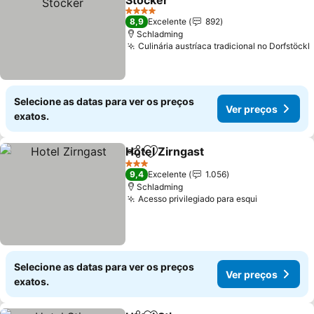
Stocker
4 Estrelas
8,9
Excelente
892
Schladming
Culinária austríaca tradicional no Dorfstöckl
Selecione as datas para ver os preços
Ver preços
exatos.
Hotel Zirngast
Partilhar
Adicionar aos favoritos
3 Estrelas
9,4
Excelente
1.056
Schladming
Acesso privilegiado para esqui
Selecione as datas para ver os preços
Ver preços
exatos.