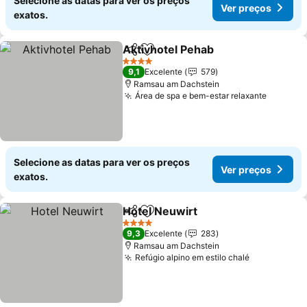
Selecione as datas para ver os preços
Ver preços
exatos.
Aktivhotel Pehab
Partilhar
Adicionar aos favoritos
4 Estrelas
9,1
Excelente
579
Ramsau am Dachstein
Área de spa e bem-estar relaxante
Selecione as datas para ver os preços
Ver preços
exatos.
Hotel Neuwirt
Partilhar
Adicionar aos favoritos
4 Estrelas
9,3
Excelente
283
Ramsau am Dachstein
Refúgio alpino em estilo chalé