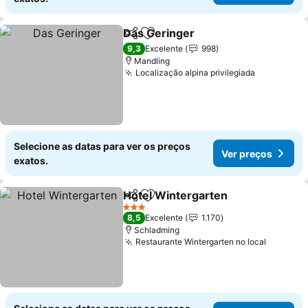
Das Geringer
Partilhar
Adicionar aos favoritos
9,3
Excelente
998
Mandling
Localização alpina privilegiada
Selecione as datas para ver os preços
Ver preços
exatos.
Hotel Wintergarten
Partilhar
Adicionar aos favoritos
3 Estrelas
8,5
Excelente
1.170
Schladming
Restaurante Wintergarten no local