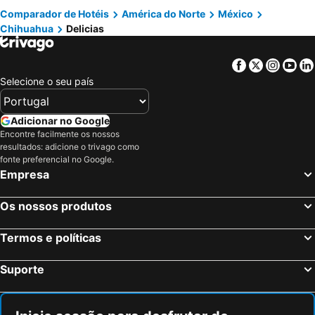
Comparador de Hotéis
América do Norte
México
Chihuahua
Delicias
Facebook
Twitter
Insta
Yo
Selecione o seu país
Adicionar no Google
Encontre facilmente os nossos
resultados: adicione o trivago como
fonte preferencial no Google.
Empresa
Os nossos produtos
Termos e políticas
Suporte