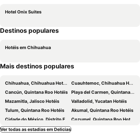
Hotel Onix Suites
Destinos populares
Hotéis em Chihuahua
Mais destinos populares
Chihuahua, Chihuahua Hotéis
Cuauhtemoc, Chihuahua Hotéis
Cancún, Quintana Roo Hotéis
Playa del Carmen, Quintana Roo Hotéis
Mazamitla, Jalisco Hotéis
Valladolid, Yucatan Hotéis
Tulum, Quintana Roo Hotéis
Akumal, Quintana Roo Hotéis
Cidade do México, Distrito Federal Hotéis
Cozumel, Quintana Roo Hotéis
Isla Mujeres, Quintana Roo Hotéis
Ver todas as estadias em Delicias