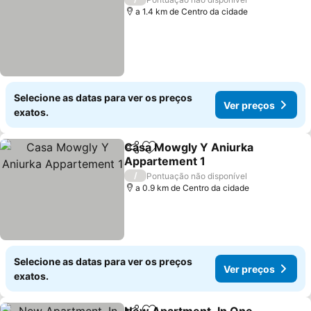
a 1.4 km de Centro da cidade
Selecione as datas para ver os preços
Ver preços
exatos.
Casa Mowgly Y Aniurka
Partilhar
Adicionar aos favoritos
Appartement 1
Ver preços
/
Pontuação não disponível
a 0.9 km de Centro da cidade
Selecione as datas para ver os preços
Ver preços
exatos.