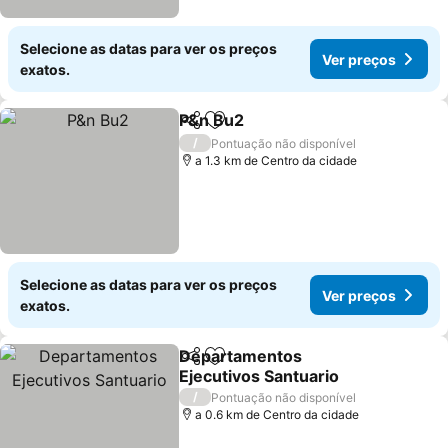
Selecione as datas para ver os preços
Ver preços
exatos.
P&n Bu2
Partilhar
Adicionar aos favoritos
Ver preços
/
Pontuação não disponível
a 1.3 km de Centro da cidade
Selecione as datas para ver os preços
Ver preços
exatos.
Departamentos
Partilhar
Adicionar aos favoritos
Ejecutivos Santuario
Ver preços
/
Pontuação não disponível
a 0.6 km de Centro da cidade