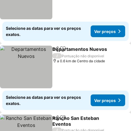
Selecione as datas para ver os preços
Ver preços
exatos.
Departamentos Nuevos
Partilhar
Adicionar aos favoritos
Ve
/
Pontuação não disponível
a 0.6 km de Centro da cidade
Selecione as datas para ver os preços
Ver preços
exatos.
Rancho San Esteban
Partilhar
Adicionar aos favoritos
Eventos
Ver preços
/
Pontuação não disponível