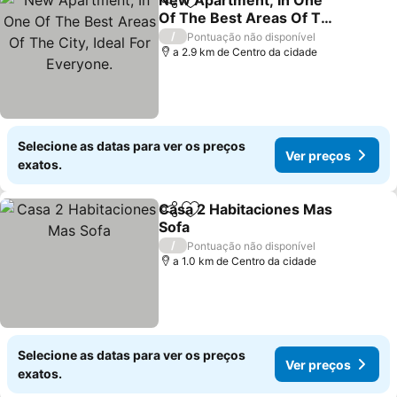
New Apartment, In One
Partilhar
Adicionar aos favoritos
Of The Best Areas Of The
City, Ideal For Everyone.
Ver preços
/
Pontuação não disponível
a 2.9 km de Centro da cidade
Selecione as datas para ver os preços
Ver preços
exatos.
Casa 2 Habitaciones Mas
Partilhar
Adicionar aos favoritos
Sofa
Ver preços
/
Pontuação não disponível
a 1.0 km de Centro da cidade
Selecione as datas para ver os preços
Ver preços
exatos.