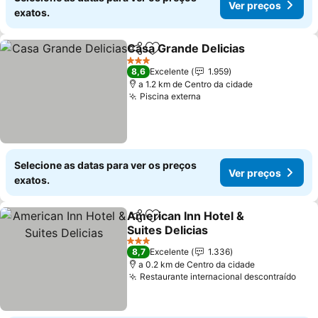
Ver preços
exatos.
Casa Grande Delicias
Partilhar
Adicionar aos favoritos
Ver 
3 Estrelas
8,6
Excelente
1.959
a 1.2 km de Centro da cidade
Piscina externa
Ver preços
Selecione as datas para ver os preços
Ver preços
exatos.
American Inn Hotel &
Partilhar
Adicionar aos favoritos
Suites Delicias
Ver preços
3 Estrelas
8,7
Excelente
1.336
a 0.2 km de Centro da cidade
Restaurante internacional descontraído
Ver