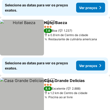
Selecione as datas para ver os preços
Ver preços
exatos.
Hotel Baeza
Partilhar
Adicionar aos favoritos
Ver preços
3 Estrelas
7,8
Boa
1.237
a 0.8 km de Centro da cidade
Restaurante de culinária americana
Ver pr
Selecione as datas para ver os preços
Ver preços
exatos.
Casa Grande Delicias
Partilhar
Adicionar aos favoritos
Ver 
3 Estrelas
8,6
Excelente
2.888
a 1.2 km de Centro da cidade
Piscina ao ar livre
Ver preços