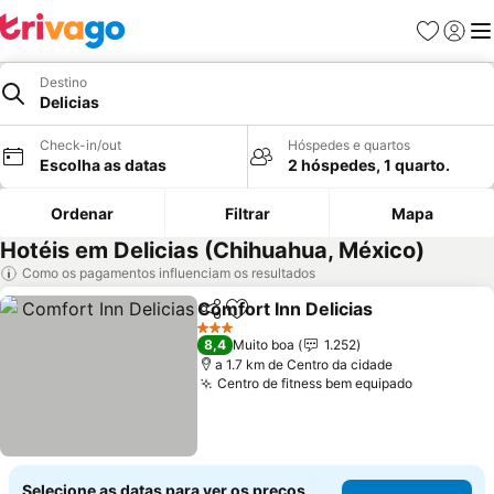
Favoritos
Iniciar
Me
Destino
Delicias
Check-in/out
Hóspedes e quartos
Escolha as datas
2 hóspedes, 1 quarto.
Ordenar
Filtrar
Mapa
Hotéis em Delicias (Chihuahua, México)
Como os pagamentos influenciam os resultados
Comfort Inn Delicias
Partilhar
Adicionar aos favoritos
Ver p
3 Estrelas
8,4
Muito boa
1.252
a 1.7 km de Centro da cidade
Centro de fitness bem equipado
Ver preço
Selecione as datas para ver os preços