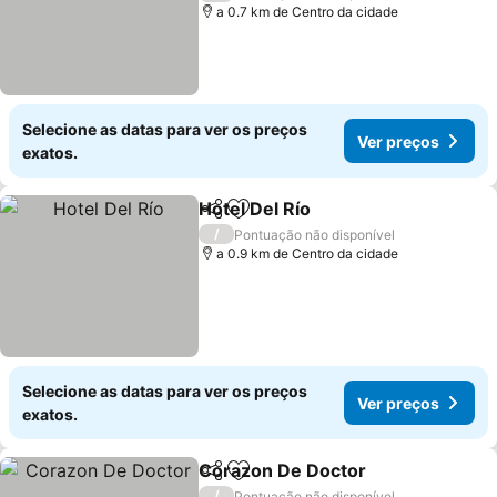
a 0.7 km de Centro da cidade
Selecione as datas para ver os preços
Ver preços
exatos.
Hotel Del Río
Partilhar
Adicionar aos favoritos
Ver preços
/
Pontuação não disponível
a 0.9 km de Centro da cidade
Selecione as datas para ver os preços
Ver preços
exatos.
Corazon De Doctor
Partilhar
Adicionar aos favoritos
Ver pr
/
Pontuação não disponível