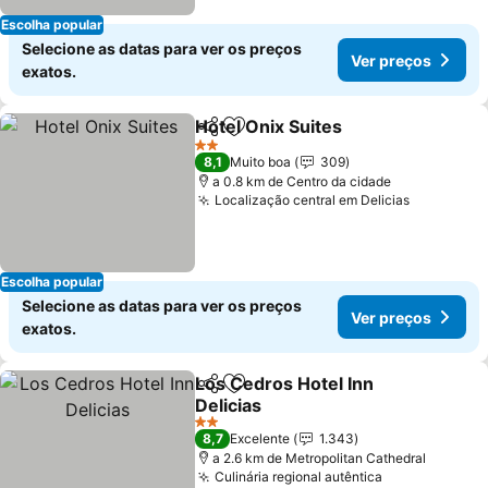
Escolha popular
Selecione as datas para ver os preços
Ver preços
exatos.
Hotel Onix Suites
Partilhar
Adicionar aos favoritos
Ver preç
2 Estrelas
8,1
Muito boa
309
a 0.8 km de Centro da cidade
Localização central em Delicias
Ver preç
Escolha popular
Selecione as datas para ver os preços
Ver preços
exatos.
Los Cedros Hotel Inn
Partilhar
Adicionar aos favoritos
Delicias
Ver preços
2 Estrelas
8,7
Excelente
1.343
a 2.6 km de Metropolitan Cathedral
Culinária regional autêntica
Ver preços