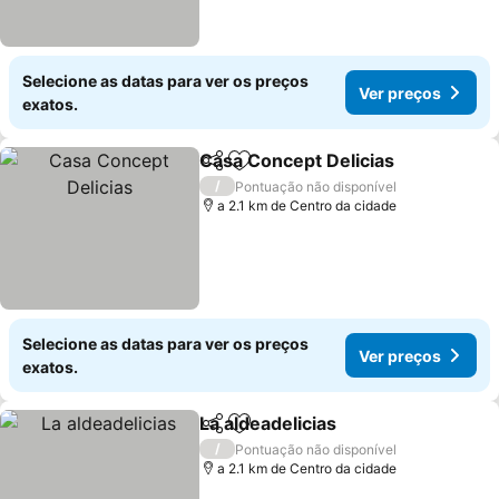
Selecione as datas para ver os preços
Ver preços
exatos.
Casa Concept Delicias
Partilhar
Adicionar aos favoritos
Ver
/
Pontuação não disponível
a 2.1 km de Centro da cidade
Selecione as datas para ver os preços
Ver preços
exatos.
La aldeadelicias
Partilhar
Adicionar aos favoritos
Ver preços
/
Pontuação não disponível
a 2.1 km de Centro da cidade