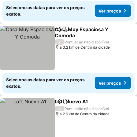
Selecione as datas para ver os preços
Ver preços
exatos.
Casa Muy Espaciosa Y
Partilhar
Adicionar aos favoritos
Comoda
Ver preços
/
Pontuação não disponível
a 3.2 km de Centro da cidade
Selecione as datas para ver os preços
Ver preços
exatos.
Loft Nuevo A1
Partilhar
Adicionar aos favoritos
Ver preços
/
Pontuação não disponível
a 2.6 km de Centro da cidade