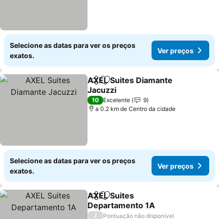
Selecione as datas para ver os preços
Ver preços
exatos.
AXEL Suites Diamante
Partilhar
Adicionar aos favoritos
Jacuzzi
Ver preços
10
Excelente
9
a 0.2 km de Centro da cidade
Selecione as datas para ver os preços
Ver preços
exatos.
AXEL Suites
Partilhar
Adicionar aos favoritos
Departamento 1A
Ver preços
/
Pontuação não disponível