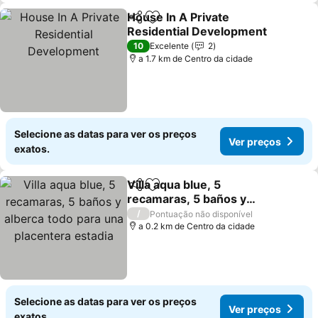
House In A Private
Partilhar
Adicionar aos favoritos
Residential Development
Ver preços
10
Excelente
2
a 1.7 km de Centro da cidade
Selecione as datas para ver os preços
Ver preços
exatos.
Villa aqua blue, 5
Partilhar
Adicionar aos favoritos
recamaras, 5 baños y
alberca todo para una
Ver preços
/
Pontuação não disponível
placentera estadia
a 0.2 km de Centro da cidade
Selecione as datas para ver os preços
Ver preços
exatos.