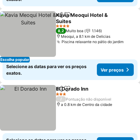
Kavia Meoqui Hotel &
Partilhar
Adicionar aos favoritos
Suites
Ver preços
4 Estrelas
8,2
Muito boa
1.146
Meoqui, a 8.1 km de Delicias
Piscina relaxante no pátio do jardim
Ver pr
Escolha popular
Selecione as datas para ver os preços
Ver preços
exatos.
El Dorado Inn
Partilhar
Adicionar aos favoritos
Ver preços
3 Estrelas
/
Pontuação não disponível
a 0.8 km de Centro da cidade