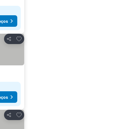
eços
Adicionar aos favoritos
Partilhar
eços
Adicionar aos favoritos
Partilhar