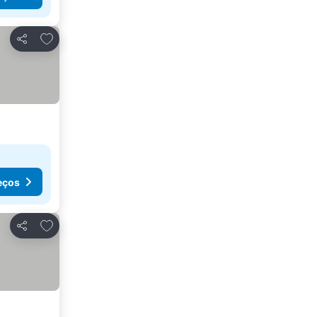
Adicionar aos favoritos
Partilhar
eços
Adicionar aos favoritos
Partilhar