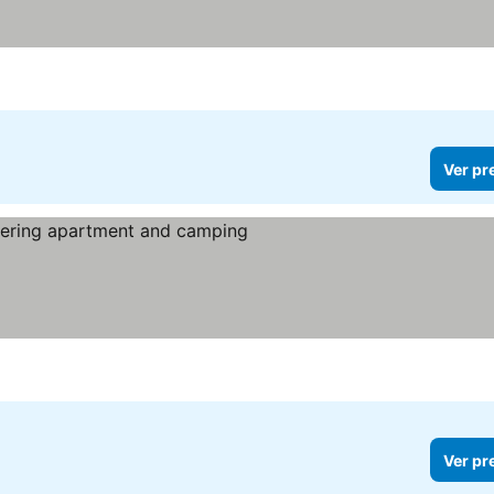
Ver pr
er preços
Ver pr