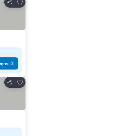
Adicionar aos favoritos
Partilhar
eços
Adicionar aos favoritos
Partilhar