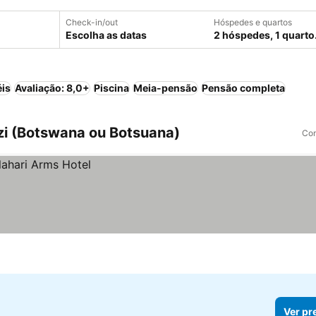
Check-in/out
Hóspedes e quartos
Escolha as datas
2 hóspedes, 1 quarto
éis
Avaliação: 8,0+
Piscina
Meia-pensão
Pensão completa
zi (Botswana ou Botsuana)
Com
Ver pr