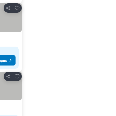
Adicionar aos favoritos
Partilhar
eços
Adicionar aos favoritos
Partilhar