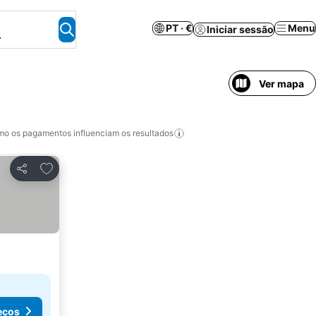
PT · €
Menu
Iniciar sessão
.
Ver mapa
o os pagamentos influenciam os resultados
Adicionar aos favoritos
Partilhar
eços