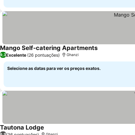
Mango Self-catering Apartments
Ver preços
Excelente
(26 pontuações)
9,3
Ghanzi
Selecione as datas para ver os preços exatos.
Tautona Lodge
Ver preços
(36 pontuações)
6,9
Ghanzi