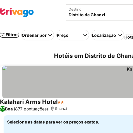
Destino
Filtros
Ordenar por
Preço
Localização
Hot
Hotéis em Distrito de Ghan
Kalahari Arms Hotel
2 Estrelas
Ver preços
Boa
(877 pontuações)
7,7
Ghanzi
Selecione as datas para ver os preços exatos.