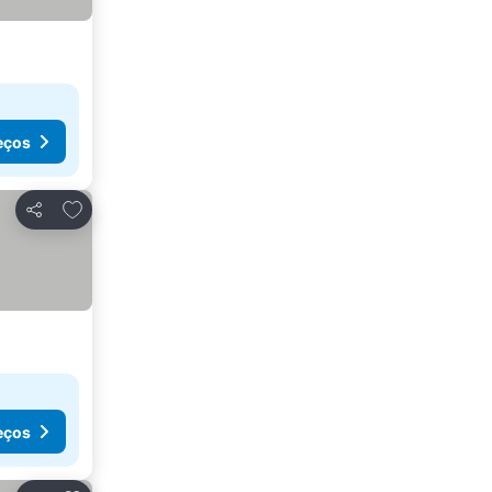
eços
Adicionar aos favoritos
Partilhar
eços