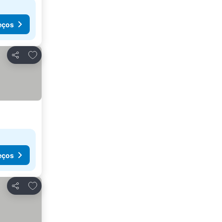
eços
Adicionar aos favoritos
Partilhar
eços
Adicionar aos favoritos
Partilhar