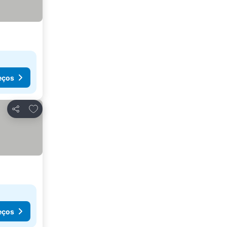
eços
Adicionar aos favoritos
Partilhar
eços