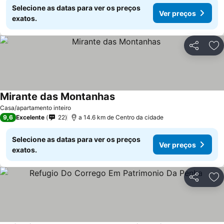
Selecione as datas para ver os preços
Ver preços
exatos.
Partilhar
Ad
Mirante das Montanhas
Ver preços
Casa/apartamento inteiro
9,6
Excelente
22
a 14.6 km de Centro da cidade
Selecione as datas para ver os preços
Ver preços
exatos.
Partilhar
Ad