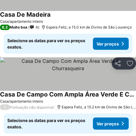
Casa De Madeira
Ver preços
Casa/apartamento inteiro
8,2
Muito boa
4
Espera Feliz, a 15.0 km de Divino de São Lourenço
Selecione as datas para ver os preços
Ver preços
exatos.
Partilhar
Ad
Casa De Campo Com Ampla Área Verde E Churrasqueira
Ver preços
Casa/apartamento inteiro
/
Espera Feliz, a 15.2 km de Divino de São L
Pontuação não disponível
Selecione as datas para ver os preços
Ver preços
exatos.