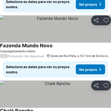
Selecione as datas para ver os preços
Ver preços
exatos.
Partilhar
Ad
Fazenda Mundo Novo
Ver preços
Casa/apartamento inteiro
/
Dores do Rio Preto, a 10.7 km de Divino de
Pontuação não disponível
Selecione as datas para ver os preços
Ver preços
exatos.
Partilhar
Ad
Chalé Rancho