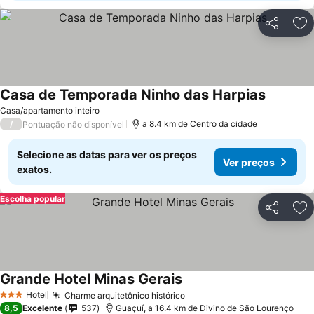
Partilhar
Ad
Casa de Temporada Ninho das Harpias
Ver preç
Casa/apartamento inteiro
/
a 8.4 km de Centro da cidade
Pontuação não disponível
Selecione as datas para ver os preços
Ver preços
exatos.
Escolha popular
Partilhar
Ad
Grande Hotel Minas Gerais
Ver preços
Hotel
Charme arquitetônico histórico
Ver preços
3 Estrelas
8,5
Excelente
537
Guaçuí, a 16.4 km de Divino de São Lourenço