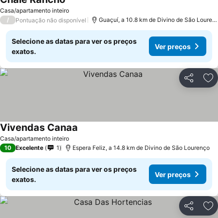
Ver preços
Casa/apartamento inteiro
/
Guaçuí, a 10.8 km de Divino de São Louren
Pontuação não disponível
Selecione as datas para ver os preços
Ver preços
exatos.
Partilhar
Ad
Vivendas Canaa
Ver preços
Casa/apartamento inteiro
10
Excelente
1
Espera Feliz, a 14.8 km de Divino de São Lourenço
Selecione as datas para ver os preços
Ver preços
exatos.
Partilhar
Ad