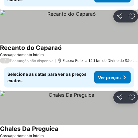
Partilhar
Ad
Recanto do Caparaó
Ver preços
Casa/apartamento inteiro
/
Espera Feliz, a 14.1 km de Divino de São L
Pontuação não disponível
Selecione as datas para ver os preços
Ver preços
exatos.
Partilhar
Ad
Chales Da Preguica
Ver preços
Casa/apartamento inteiro