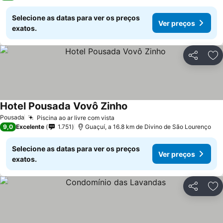
Selecione as datas para ver os preços
Ver preços
exatos.
Partilhar
Ad
Hotel Pousada Vovô Zinho
Ver preços
Pousada
Piscina ao ar livre com vista
Ver preços
9,0
Excelente
1.751
Guaçuí, a 16.8 km de Divino de São Lourenço
Selecione as datas para ver os preços
Ver preços
exatos.
Partilhar
Ad