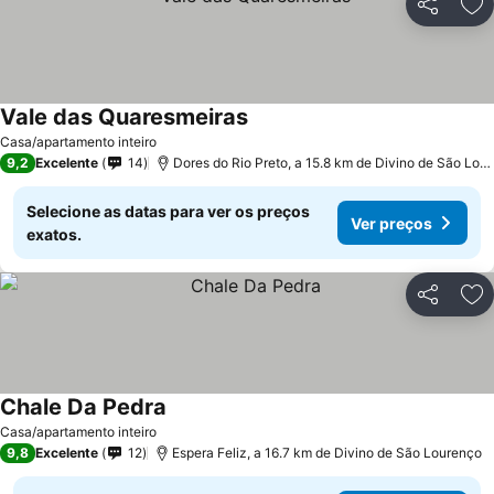
Partilhar
Ad
Vale das Quaresmeiras
Ver preços
Casa/apartamento inteiro
9,2
Excelente
14
Dores do Rio Preto, a 15.8 km de Divino de São Lou
Selecione as datas para ver os preços
Ver preços
exatos.
Partilhar
Ad
Chale Da Pedra
Ver preços
Casa/apartamento inteiro
9,8
Excelente
12
Espera Feliz, a 16.7 km de Divino de São Lourenço