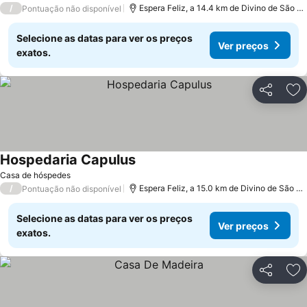
/
Espera Feliz, a 14.4 km de Divino de São L
Pontuação não disponível
Selecione as datas para ver os preços
Ver preços
exatos.
Partilhar
Ad
Hospedaria Capulus
Ver preços
Casa de hóspedes
/
Espera Feliz, a 15.0 km de Divino de São L
Pontuação não disponível
Selecione as datas para ver os preços
Ver preços
exatos.
Partilhar
Ad