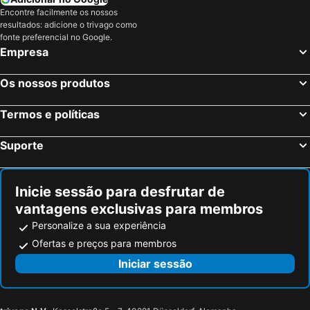
Encontre facilmente os nossos
Salvador, Bahia Hotéis
Maceió, Alagoas Hotéis
resultados: adicione o trivago como
Porto Seguro, Bahia Hotéis
fonte preferencial no Google.
Empresa
Os nossos produtos
Termos e políticas
Suporte
Inicie sessão para desfrutar de
vantagens exclusivas para membros
Personalize a sua experiência
Ofertas e preços para membros
Iniciar sessão