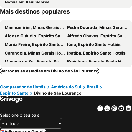
Hotéis em Raul Soares
Mais destinos populares
Manhumirim, Minas Gerais Hotéis
Pedra Dourada, Minas Gerais Hotéis
Afonso Cláudio, Espírito Santo Hotéis
Alfredo Chaves, Espírito Santo Hotéis
Muniz Freire, Espírito Santo Hotéis
Iúna, Espírito Santo Hotéis
Carangola, Minas Gerais Hotéis
Ibatiba, Espírito Santo Hotéis
Mimoso do Sul, Espírito Santo Hotéis
Brejetuba, Espírito Santo Hotéis
Eugenópolis, Minas Gerais Hotéis
Conceição da Barra, Espírito Santo Hotéis
Ver todas as estadias em Divino de São Lourenço
São Mateus, Espírito Santo Hotéis
Linhares, Espírito Santo Hotéis
Comparador de Hotéis
América do Sul
Brasil
Santa Teresa, Espírito Santo Hotéis
Aracruz, Espírito Santo Hotéis
Espírito Santo
Divino de São Lourenço
Colatina, Espírito Santo Hotéis
João Neiva, Espírito Santo Hotéis
Barra de São Francisco, Espírito Santo Hotéis
Fundão, Espírito Santo Hotéis
Facebook
Twitter
Insta
Yo
Rio de Janeiro, Rio de Janeiro Hotéis
São Paulo, São Paulo Hotéis
Selecione o seu país
Fortaleza, Ceará Hotéis
Natal, Rio Grande do Norte Hotéis
Foz do Iguaçu, Paraná Hotéis
Porto de Galinhas, Pernambuco Hotéis
Adicionar no Google