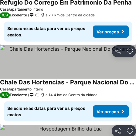
Refugio Do Corrego Em Patrimonio Da Penha
V
Casa/apartamento inteiro
9,9
Excelente
6
a 7.7 km de Centro da cidade
Selecione as datas para ver os preços
Ver preços
exatos.
Partilhar
Ad
Chale Das Hortencias - Parque Nacional Do Caparao
Ver preços
Casa/apartamento inteiro
9,6
Excelente
8
a 14.4 km de Centro da cidade
Selecione as datas para ver os preços
Ver preços
exatos.
Partilhar
Ad