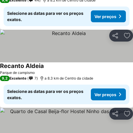
9,4
Excelente
44
a 8.2 km de Centro da cidade
Selecione as datas para ver os preços
Ver preços
exatos.
Partilhar
Ad
Recanto Aldeia
Ver preços
Parque de campismo
9,2
Excelente
7
a 8.3 km de Centro da cidade
Selecione as datas para ver os preços
Ver preços
exatos.
Partilhar
Ad