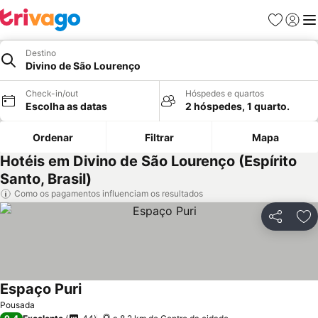
Favoritos
Iniciar
Me
Destino
Divino de São Lourenço
Check-in/out
Hóspedes e quartos
Escolha as datas
2 hóspedes, 1 quarto.
Ordenar
Filtrar
Mapa
Hotéis em Divino de São Lourenço (Espírito
Santo, Brasil)
Como os pagamentos influenciam os resultados
Partilhar
Ad
Espaço Puri
Ver preços
Pousada