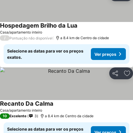
Hospedagem Brilho da Lua
Ver preços
Casa/apartamento inteiro
/
a 8.4 km de Centro da cidade
Pontuação não disponível
Selecione as datas para ver os preços
Ver preços
exatos.
Partilhar
Ad
Recanto Da Calma
Ver preços
Casa/apartamento inteiro
10
Excelente
3
a 8.4 km de Centro da cidade
Selecione as datas para ver os preços
Ver preços