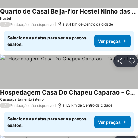
Quarto de Casal Beija-flor Hostel Ninho das Harpias
Ver preços
Hostel
/
a 8.4 km de Centro da cidade
Pontuação não disponível
Selecione as datas para ver os preços
Ver preços
exatos.
Partilhar
Ad
Hospedagem Casa Do Chapeu Caparao - Cabana Lua
Ver preços
Casa/apartamento inteiro
/
a 1.3 km de Centro da cidade
Pontuação não disponível
Selecione as datas para ver os preços
Ver preços
exatos.