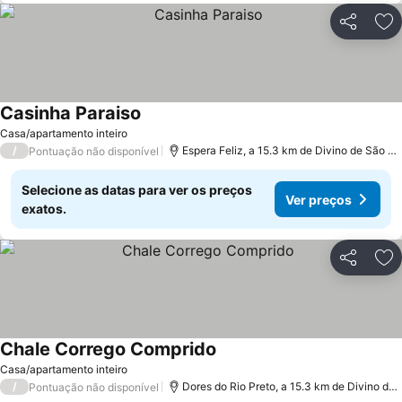
Partilhar
Ad
Casinha Paraiso
Ver preços
Casa/apartamento inteiro
/
Espera Feliz, a 15.3 km de Divino de São L
Pontuação não disponível
Selecione as datas para ver os preços
Ver preços
exatos.
Partilhar
Ad
Chale Corrego Comprido
Ver preços
Casa/apartamento inteiro
/
Dores do Rio Preto, a 15.3 km de Divino de
Pontuação não disponível