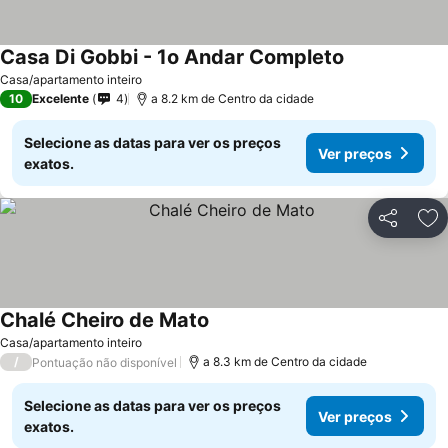
Casa Di Gobbi - 1o Andar Completo
Ver preços
Casa/apartamento inteiro
10
Excelente
4
a 8.2 km de Centro da cidade
Selecione as datas para ver os preços
Ver preços
exatos.
Partilhar
Ad
Chalé Cheiro de Mato
Ver preços
Casa/apartamento inteiro
/
a 8.3 km de Centro da cidade
Pontuação não disponível
Selecione as datas para ver os preços
Ver preços
exatos.