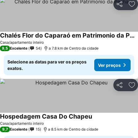
Partilhar
Ad
Chalés Flor do Caparaó em Patrimonio da Penha
Ver preços
Casa/apartamento inteiro
9,5
Excelente
54
a 7.8 km de Centro da cidade
Selecione as datas para ver os preços
Ver preços
exatos.
Partilhar
Ad
Hospedagem Casa Do Chapeu
Ver preços
Casa/apartamento inteiro
9,7
Excelente
15
a 8.5 km de Centro da cidade