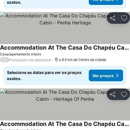
exatos.
Partilhar
Ad
Accommodation At The Casa Do Chapéu Caparaó - Lua Cabin - Penha Heritage
Ver preços
Casa/apartamento inteiro
/
a 8.5 km de Centro da cidade
Pontuação não disponível
Selecione as datas para ver os preços
Ver preços
exatos.
Partilhar
Ad
Accommodation At The Casa Do Chapéu Caparaó - Star Cabin - Heritage Of Penha