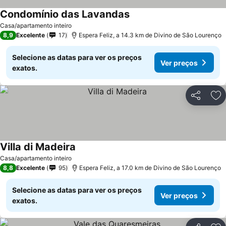
Condomínio das Lavandas
Ver preços
Casa/apartamento inteiro
8,9
Excelente
17
Espera Feliz, a 14.3 km de Divino de São Lourenço
Selecione as datas para ver os preços
Ver preços
exatos.
Partilhar
Ad
Villa di Madeira
Ver preços
Casa/apartamento inteiro
8,8
Excelente
95
Espera Feliz, a 17.0 km de Divino de São Lourenço
Selecione as datas para ver os preços
Ver preços
exatos.