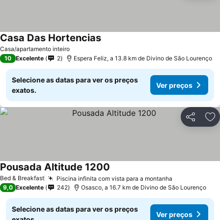
Casa Das Hortencias
Ver preços
Casa/apartamento inteiro
10
Excelente
2
Espera Feliz, a 13.8 km de Divino de São Lourenço
Selecione as datas para ver os preços
Ver preços
exatos.
Partilhar
Ad
Pousada Altitude 1200
Ver preços
Bed & Breakfast
Piscina infinita com vista para a montanha
Ver preços
9,0
Excelente
242
Osasco, a 16.7 km de Divino de São Lourenço
Selecione as datas para ver os preços
Ver preços
exatos.