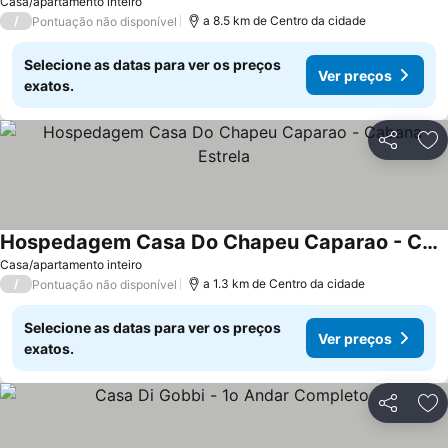
Ver preços
Casa/apartamento inteiro
/
a 8.5 km de Centro da cidade
Pontuação não disponível
Selecione as datas para ver os preços
Ver preços
exatos.
Partilhar
Ad
Hospedagem Casa Do Chapeu Caparao - Cabana Estrela
Ver preços
Casa/apartamento inteiro
/
a 1.3 km de Centro da cidade
Pontuação não disponível
Selecione as datas para ver os preços
Ver preços
exatos.
Partilhar
Ad