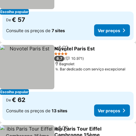
Escolha popular
€ 57
De
Consulte os preços de
7 sites
Ver preços
Novotel Paris Est
Partilhar
Adicionar aos favoritos
4 Estrelas
6,7
10.971
Bagnolet
Bar dedicado com serviço excepcional
Escolha popular
€ 62
De
Consulte os preços de
13 sites
Ver preços
ibis Paris Tour Eiffel
Partilhar
Adicionar aos favoritos
Cambronne 15ème