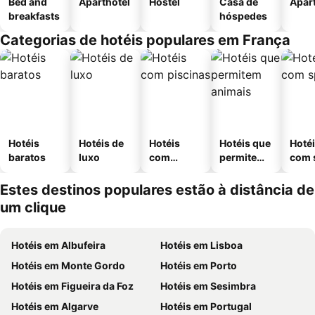
Bed and
Aparthotel
Hostel
Casa de
Apar
breakfasts
hóspedes
Categorias de hotéis populares em França
Hotéis
Hotéis de
Hotéis
Hotéis que
Hoté
baratos
luxo
com
permitem
com 
piscinas
animais
Estes destinos populares estão à distância de
um clique
Hotéis em Albufeira
Hotéis em Lisboa
Hotéis em Monte Gordo
Hotéis em Porto
Hotéis em Figueira da Foz
Hotéis em Sesimbra
Hotéis em Algarve
Hotéis em Portugal