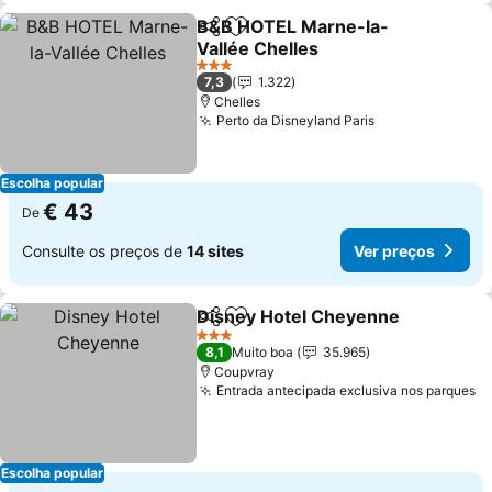
B&B HOTEL Marne-la-
Partilhar
Adicionar aos favoritos
Vallée Chelles
3 Estrelas
7,3
1.322
Chelles
Perto da Disneyland Paris
Escolha popular
€ 43
De
Consulte os preços de
14 sites
Ver preços
Disney Hotel Cheyenne
Partilhar
Adicionar aos favoritos
3 Estrelas
8,1
Muito boa
35.965
Coupvray
Entrada antecipada exclusiva nos parques
Escolha popular