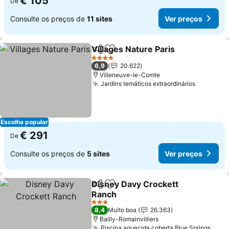
€ 105
De
Consulte os preços de
11 sites
Ver preços
Villages Nature Paris
Partilhar
Adicionar aos favoritos
4 Estrelas
6,9
20.622
Villeneuve-le-Comte
Jardins temáticos extraordinários
Escolha popular
€ 291
De
Consulte os preços de
5 sites
Ver preços
Disney Davy Crockett
Partilhar
Adicionar aos favoritos
Ranch
3 Estrelas
8,4
Muito boa
26.363
Bailly-Romainvilliers
Piscina aquecida coberta Blue Springs