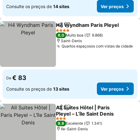
Consulte os preços de
14 sites
Ver preços
H4 Wyndham Paris Pleyel
Partilhar
Adicionar aos favoritos
4 Estrelas
8,0
Muito boa
9.868
Saint-Denis
Quartos espaçosos com vistas da cidade
€ 83
De
Consulte os preços de
13 sites
Ver preços
All Suites Hôtel | Paris
Partilhar
Adicionar aos favoritos
Pleyel – L’île Saint Denis
3 Estrelas
8,8
Excelente
1.341
Ile-Saint-Denis