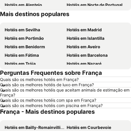
Hotéis em Alentejo
Hotéis em Norte de Portugal
Mais destinos populares
Hotéis em Espanha
Hotéis em Sul de Espanha
Hotéis em Sevilha
Hotéis em Madrid
Hotéis em Portimão
Hotéis em Islantilla
Hotéis em Benidorm
Hotéis em Aveiro
Hotéis em Fátima
Hotéis em Barcelona
Hotéis em Tróia
Hotéis em Nazaré
Perguntas Frequentes sobre França
Hotéis em Évora
Hotéis em Peniche
Quais são os melhores hotéis em França?
Hotéis em Porto Santo
Hotéis em Isla Canela
Quais são os melhores hotéis de luxo em França?
Hotéis em Sangenjo
Hotéis em Vila Nova de Milfontes
Quais são os melhores hotéis que aceitam animais de estimação em
França?
Hotéis em Vilamoura
Hotéis em Vigo
Quais são os melhores hotéis com spa em França?
Quais são os melhores hotéis com piscina em França?
Hotéis em Roma
Hotéis em Madeira
França - Mais destinos populares
Hotéis em Centro de Portugal
Hotéis em Málaga
Hotéis em Maiorca
Hotéis em Andaluzia
Hotéis em Bailly-Romainvilliers
Hotéis em Courbevoie