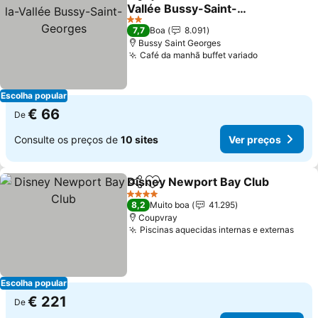
Partilhar
Adicionar aos favoritos
Vallée Bussy-Saint-
Georges
2 Estrelas
7,7
Boa
8.091
Bussy Saint Georges
Café da manhã buffet variado
Escolha popular
€ 66
De
Consulte os preços de
10 sites
Ver preços
Disney Newport Bay Club
Partilhar
Adicionar aos favoritos
4 Estrelas
8,2
Muito boa
41.295
Coupvray
Piscinas aquecidas internas e externas
Escolha popular
€ 221
De