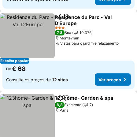
Residence du Parc - Val
Partilhar
Adicionar aos favoritos
D'Europe
3 Estrelas
7,8
Boa
10.376
Montévrain
Vistas para o jardim e relaxamento
Escolha popular
€ 68
De
Consulte os preços de
12 sites
Ver preços
123home- Garden & spa
Partilhar
Adicionar aos favoritos
8,8
Excelente
7
Paris