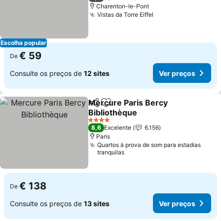
Charenton-le-Pont
Vistas da Torre Eiffel
Escolha popular
€ 59
De
Consulte os preços de
12 sites
Ver preços
Mercure Paris Bercy
Partilhar
Adicionar aos favoritos
Bibliothèque
4 Estrelas
8,6
Excelente
6.156
Paris
Quartos à prova de som para estadias
tranquilas
€ 138
De
Consulte os preços de
13 sites
Ver preços