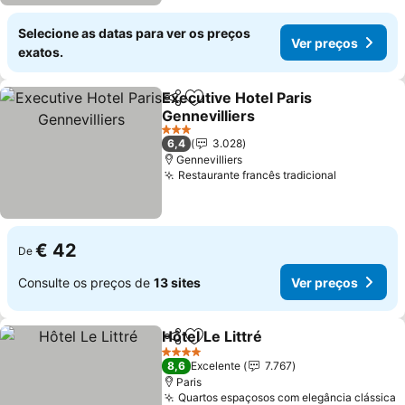
Selecione as datas para ver os preços
Ver preços
exatos.
Executive Hotel Paris
Partilhar
Adicionar aos favoritos
Gennevilliers
3 Estrelas
6,4
3.028
Gennevilliers
Restaurante francês tradicional
€ 42
De
Consulte os preços de
13 sites
Ver preços
Hôtel Le Littré
Partilhar
Adicionar aos favoritos
4 Estrelas
8,6
Excelente
7.767
Paris
Quartos espaçosos com elegância clássica