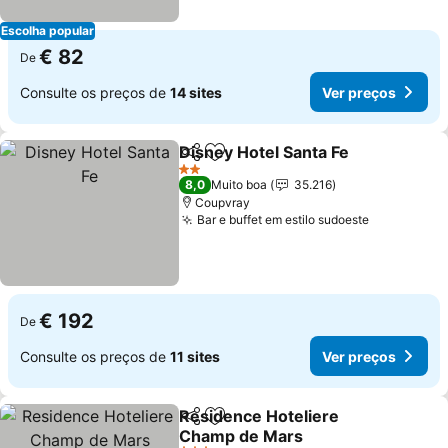
Escolha popular
€ 82
De
Consulte os preços de
14 sites
Ver preços
Disney Hotel Santa Fe
Partilhar
Adicionar aos favoritos
2 Estrelas
8,0
Muito boa
35.216
Coupvray
Bar e buffet em estilo sudoeste
€ 192
De
Consulte os preços de
11 sites
Ver preços
Residence Hoteliere
Partilhar
Adicionar aos favoritos
Champ de Mars