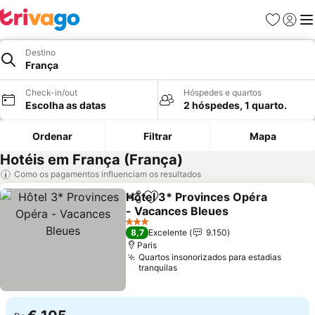
Favoritos
Iniciar
Me
Destino
França
Check-in/out
Hóspedes e quartos
Escolha as datas
2 hóspedes, 1 quarto.
Ordenar
Filtrar
Mapa
Hotéis em França (França)
Como os pagamentos influenciam os resultados
Hôtel 3* Provinces Opéra
Partilhar
Adicionar aos favoritos
- Vacances Bleues
3 Estrelas
8,7
Excelente
9.150
Paris
Quartos insonorizados para estadias
tranquilas