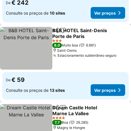
€ 242
De
Consulte os preços de
10 sites
Ver preços
B&B HOTEL Saint-Denis
Partilhar
Adicionar aos favoritos
Porte de Paris
3 Estrelas
8,0
Muito boa
6.661
Saint-Denis
Estacionamento subterrâneo seguro
€ 59
De
Consulte os preços de
13 sites
Ver preços
Dream Castle Hotel
Partilhar
Adicionar aos favoritos
Marne La Vallee
4 Estrelas
7,7
Boa
26.285
Magny le Hongre