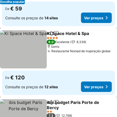
Escolha popular
€ 59
De
Consulte os preços de
14 sites
Ver preços
Ki Space Hotel & Spa
Partilhar
Adicionar aos favoritos
4 Estrelas
9,0
Excelente
8.336
Serris
Restaurante Nomad de inspiração global
€ 120
De
Consulte os preços de
12 sites
Ver preços
ibis budget Paris Porte de
Partilhar
Adicionar aos favoritos
Bercy
2 Estrelas
7,3
12.769