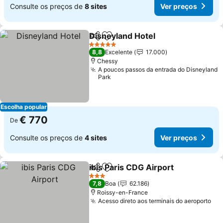
Consulte os preços de
8 sites
Ver preços
Disneyland Hotel
Partilhar
Adicionar aos favoritos
5 Estrelas
8,8
Excelente
17.000
Chessy
A poucos passos da entrada do Disneyland
Park
Escolha popular
€ 770
De
Consulte os preços de
4 sites
Ver preços
ibis Paris CDG Airport
Partilhar
Adicionar aos favoritos
3 Estrelas
7,8
Boa
62.186
Roissy-en-France
Acesso direto aos terminais do aeroporto