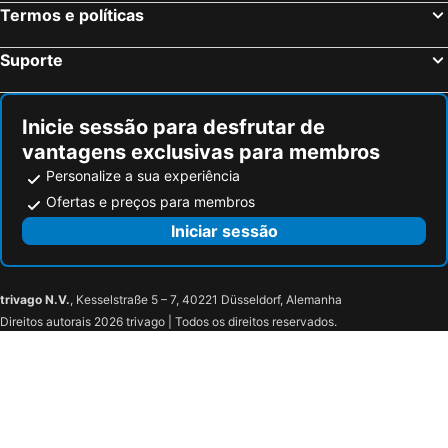
Hotéis em Versailles
Hotéis em Pontault-Combault
Termos e políticas
Hotéis em Aubervilliers
Hotéis em Athis-Mons
Suporte
Hotéis em Nanterre
Hotéis em Collégien
Hotéis em Neuilly-sur-Seine
Hotéis em Saint-Cyr-l'Ecole
Inicie sessão para desfrutar de
vantagens exclusivas para membros
Personalize a sua experiência
Ofertas e preços para membros
Iniciar sessão
trivago N.V.
, Kesselstraße 5 – 7, 40221 Düsseldorf, Alemanha
Direitos autorais 2026 trivago | Todos os direitos reservados.