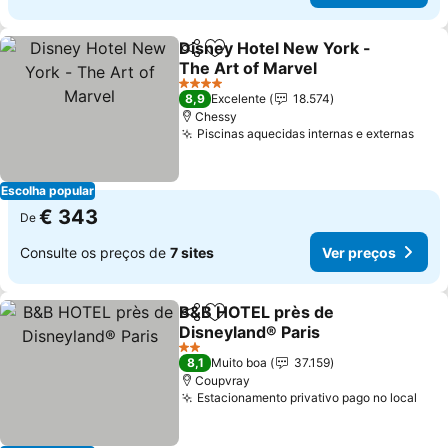
Disney Hotel New York -
Partilhar
Adicionar aos favoritos
The Art of Marvel
4 Estrelas
8,9
Excelente
18.574
Chessy
Piscinas aquecidas internas e externas
Escolha popular
€ 343
De
Consulte os preços de
7 sites
Ver preços
B&B HOTEL près de
Partilhar
Adicionar aos favoritos
Disneyland® Paris
2 Estrelas
8,1
Muito boa
37.159
Coupvray
Estacionamento privativo pago no local