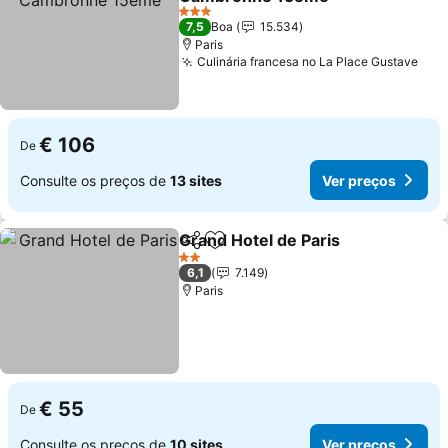
3 Estrelas
7,5
Boa
15.534
Paris
Culinária francesa no La Place Gustave
€ 106
De
Consulte os preços de
13 sites
Ver preços
Grand Hotel de Paris
Partilhar
Adicionar aos favoritos
2 Estrelas
6,1
7.149
Paris
€ 55
De
Consulte os preços de
10 sites
Ver preços