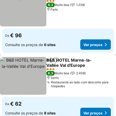
3 Estrelas
8,3
Muito boa
1.238
Paris
€ 96
De
Consulte os preços de
6 sites
Ver preços
B&B HOTEL Marne-la-
Partilhar
Adicionar aos favoritos
Vallée Val d'Europe
3 Estrelas
8,3
Muito boa
2.408
Serris
Restaurante ao lado com desconto para
hóspedes
€ 62
De
Consulte os preços de
8 sites
Ver preços