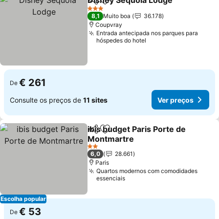
Disney Sequoia Lodge
Partilhar
Adicionar aos favoritos
3 Estrelas
8,1
Muito boa
36.178
Coupvray
Entrada antecipada nos parques para
hóspedes do hotel
€ 261
De
Consulte os preços de
11 sites
Ver preços
ibis budget Paris Porte de
Partilhar
Adicionar aos favoritos
Montmartre
2 Estrelas
6,0
28.661
Paris
Quartos modernos com comodidades
essenciais
Escolha popular
€ 53
De