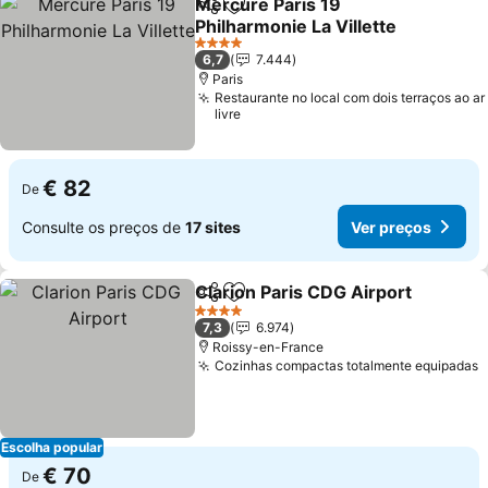
Mercure Paris 19
Partilhar
Adicionar aos favoritos
Philharmonie La Villette
4 Estrelas
6,7
7.444
Paris
Restaurante no local com dois terraços ao ar
livre
€ 82
De
Consulte os preços de
17 sites
Ver preços
Clarion Paris CDG Airport
Partilhar
Adicionar aos favoritos
4 Estrelas
7,3
6.974
Roissy-en-France
Cozinhas compactas totalmente equipadas
Escolha popular
€ 70
De