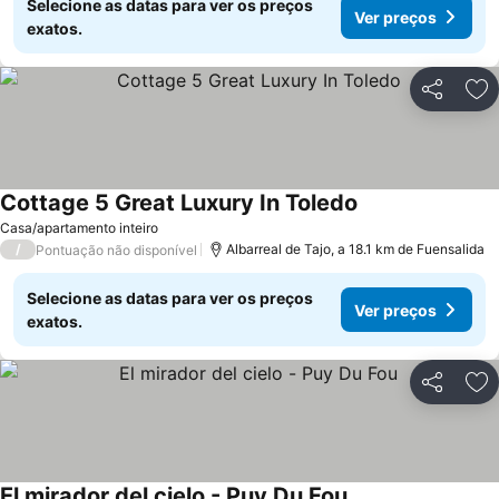
Selecione as datas para ver os preços
Ver preços
exatos.
Partilhar
Ad
Cottage 5 Great Luxury In Toledo
Casa/apartamento inteiro
/
Albarreal de Tajo, a 18.1 km de Fuensalida
Pontuação não disponível
Selecione as datas para ver os preços
Ver preços
exatos.
Partilhar
Ad
El mirador del cielo - Puy Du Fou