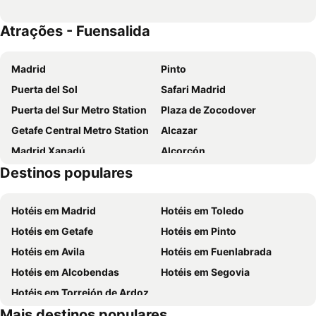
Atrações - Fuensalida
Madrid
Pinto
Puerta del Sol
Safari Madrid
Puerta del Sur Metro Station
Plaza de Zocodover
Getafe Central Metro Station
Alcazar
Madrid Xanadú
Alcorcón
Destinos populares
Mosteiro de São Juan de los Reyes
Toledo Mudéjar
Estación de Tren de Toledo
Manuela Malasaña Metro Station
Hotéis em Madrid
Hotéis em Toledo
Universidad Rey Juan Carlos Metro Station
Alcorcón Central Metro Station
Hotéis em Getafe
Hotéis em Pinto
Aquaspa Valdemoro
Universidad Carlos III de Madrid
Hotéis em Avila
Hotéis em Fuenlabrada
La Cubierta
Castillo de San Servando
Hotéis em Alcobendas
Hotéis em Segovia
Iglesia de Santa María de los Alcáceres
Carnaval de La Puebla de Montalbán
Hotéis em Torrejón de Ardoz
Circo Romano
Toledo Cultura y Vino - En busca del Alma y Corazón de Toledo
Mais destinos populares
Puerta Antigua de Bisagra o Puerta de Alfonso VI
Puerta Nueva de Bisagra