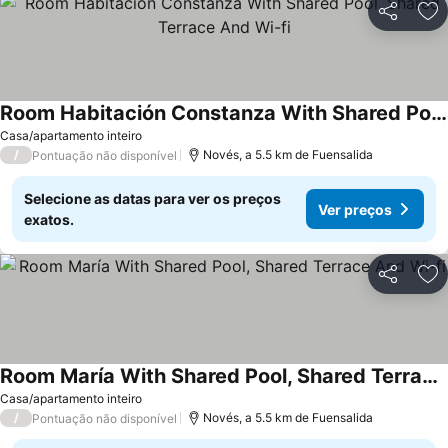
Partilhar
Ad
Room Habitación Constanza With Shared Pool, Shared Terrace And Wi-fi
Casa/apartamento inteiro
/
Novés, a 5.5 km de Fuensalida
Pontuação não disponível
Selecione as datas para ver os preços
Ver preços
exatos.
Partilhar
Ad
Room María With Shared Pool, Shared Terrace And Wi-fi
Casa/apartamento inteiro
/
Novés, a 5.5 km de Fuensalida
Pontuação não disponível