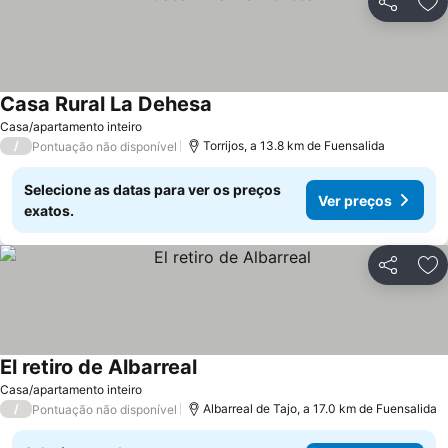
Partilhar
Ad
Casa Rural La Dehesa
Casa/apartamento inteiro
/
Torrijos, a 13.8 km de Fuensalida
Pontuação não disponível
Selecione as datas para ver os preços
Ver preços
exatos.
Partilhar
Ad
El retiro de Albarreal
Casa/apartamento inteiro
/
Albarreal de Tajo, a 17.0 km de Fuensalida
Pontuação não disponível