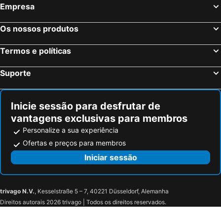
Islantilla, Andaluzia Hotéis
Madrid, Madrid Hotéis
Empresa
Benidorm, Valência Hotéis
Sevilha, Andaluzia Hotéis
Os nossos produtos
Barcelona, Catalunha Hotéis
Vigo, Galiza Hotéis
Sangenjo, Galiza Hotéis
Isla Cristina, Andaluzia Hotéis
Termos e políticas
Isla Canela, Andaluzia Hotéis
Suporte
Inicie sessão para desfrutar de
vantagens exclusivas para membros
Personalize a sua experiência
Ofertas e preços para membros
Iniciar sessão
trivago N.V.
, Kesselstraße 5 – 7, 40221 Düsseldorf, Alemanha
Direitos autorais 2026 trivago | Todos os direitos reservados.