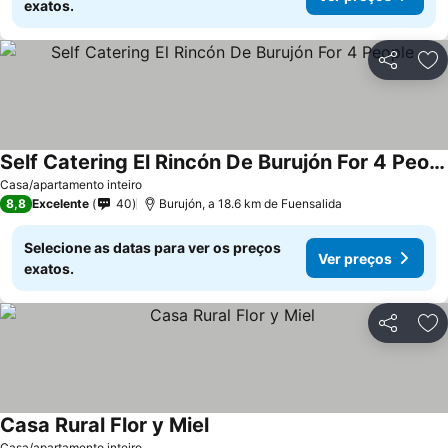
exatos.
Partilhar
Ad
Self Catering El Rincón De Burujón For 4 People
Casa/apartamento inteiro
8,8
Excelente
40
Burujón, a 18.6 km de Fuensalida
Selecione as datas para ver os preços
Ver preços
exatos.
Partilhar
Ad
Casa Rural Flor y Miel
Casa/apartamento inteiro