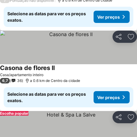
/
a 0.6 km de Centro da cidade
Pontuação não disponível
Selecione as datas para ver os preços
Ver preços
exatos.
Partilhar
Ad
Casona de flores ll
Casa/apartamento inteiro
6,7
36
a 0.6 km de Centro da cidade
Selecione as datas para ver os preços
Ver preços
exatos.
Escolha popular
Partilhar
Ad