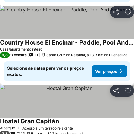
Partilhar
Ad
Country House El Encinar - Paddle, Pool And Barbecue
Casa/apartamento inteiro
9,8
Excelente
11
Santa Cruz de Retamar, a 13.3 km de Fuensalida
Selecione as datas para ver os preços
Ver preços
exatos.
Partilhar
Ad
Hostal Gran Capitán
Albergue
Acesso a um terraço relaxante
7,3
713
Bargas, a 19.7 km de Fuensalida