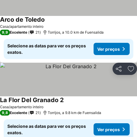
Arco de Toledo
Casa/apartamento inteiro
9,9
Excelente
21
Torrijos, a 10.0 km de Fuensalida
Selecione as datas para ver os preços
Ver preços
exatos.
Partilhar
Ad
La Flor Del Granado 2
Casa/apartamento inteiro
9,8
Excelente
21
Torrijos, a 9.8 km de Fuensalida
Selecione as datas para ver os preços
Ver preços
exatos.