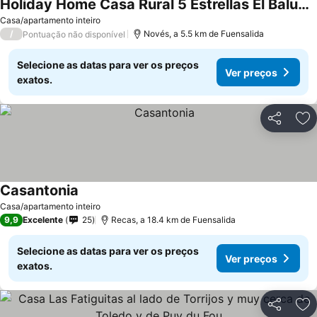
Holiday Home Casa Rural 5 Estrellas El Baluarte With Private Pool, Private Garden And Wi-fi
Casa/apartamento inteiro
/
Novés, a 5.5 km de Fuensalida
Pontuação não disponível
Selecione as datas para ver os preços
Ver preços
exatos.
Partilhar
Ad
Casantonia
Casa/apartamento inteiro
9,9
Excelente
25
Recas, a 18.4 km de Fuensalida
Selecione as datas para ver os preços
Ver preços
exatos.
Partilhar
Ad