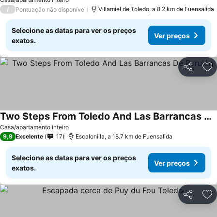
/
Villamiel de Toledo, a 8.2 km de Fuensalida
Pontuação não disponível
Selecione as datas para ver os preços
Ver preços
exatos.
Partilhar
Ad
Two Steps From Toledo And Las Barrancas De Burujón
Casa/apartamento inteiro
9,9
Excelente
17
Escalonilla, a 18.7 km de Fuensalida
Selecione as datas para ver os preços
Ver preços
exatos.
Partilhar
Ad