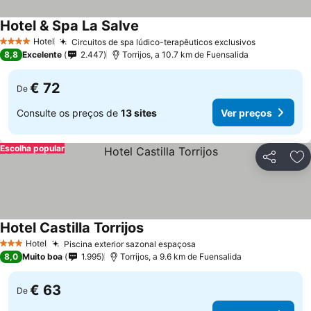
Hotel & Spa La Salve
Hotel
Circuitos de spa lúdico-terapêuticos exclusivos
4 Estrelas
8,8
Excelente
2.447
Torrijos, a 10.7 km de Fuensalida
€ 72
De
Consulte os preços de
13 sites
Ver preços
Escolha popular
Partilhar
Ad
Hotel Castilla Torrijos
Hotel
Piscina exterior sazonal espaçosa
3 Estrelas
8,0
Muito boa
1.995
Torrijos, a 9.6 km de Fuensalida
€ 63
De