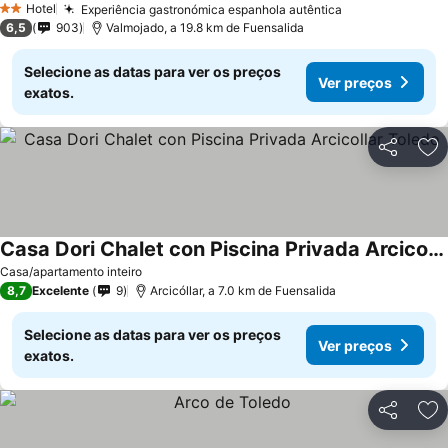
Hotel
Experiência gastronómica espanhola autêntica
2 Estrelas
6,5
903
Valmojado, a 19.8 km de Fuensalida
Selecione as datas para ver os preços
Ver preços
exatos.
Partilhar
Ad
Casa Dori Chalet con Piscina Privada Arcicollar Toledo
Casa/apartamento inteiro
8,7
Excelente
9
Arcicóllar, a 7.0 km de Fuensalida
Selecione as datas para ver os preços
Ver preços
exatos.
Partilhar
Ad