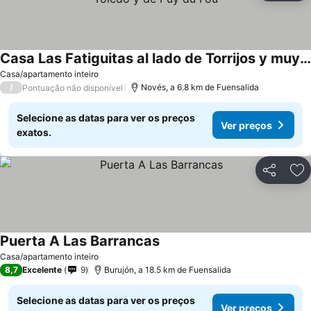
Casa Las Fatiguitas al lado de Torrijos y muy cerca de Toledo y de Puy du Fou
Casa/apartamento inteiro
/
Novés, a 6.8 km de Fuensalida
Pontuação não disponível
Selecione as datas para ver os preços
Ver preços
exatos.
Partilhar
Ad
Puerta A Las Barrancas
Casa/apartamento inteiro
8,7
Excelente
9
Burujón, a 18.5 km de Fuensalida
Selecione as datas para ver os preços
Ver preços