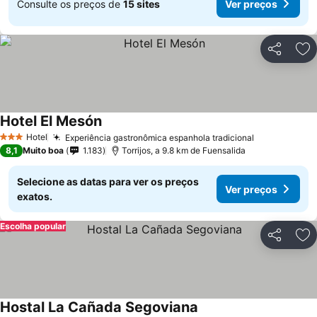
Consulte os preços de
15 sites
Ver preços
Partilhar
Ad
Hotel El Mesón
Hotel
Experiência gastronômica espanhola tradicional
3 Estrelas
8,1
Muito boa
1.183
Torrijos, a 9.8 km de Fuensalida
Selecione as datas para ver os preços
Ver preços
exatos.
Escolha popular
Partilhar
Ad
Hostal La Cañada Segoviana