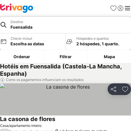
Favoritos
Iniciar
Me
Destino
Fuensalida
Check-in/out
Hóspedes e quartos
Escolha as datas
2 hóspedes, 1 quarto.
Ordenar
Filtrar
Mapa
Hotéis em Fuensalida (Castela-La Mancha,
Espanha)
Como os pagamentos influenciam os resultados
Partilhar
Ad
La casona de flores
Casa/apartamento inteiro