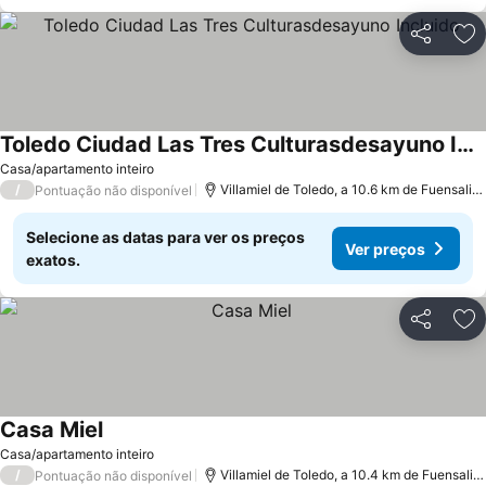
Partilhar
Ad
Toledo Ciudad Las Tres Culturasdesayuno Incluido
Casa/apartamento inteiro
/
Villamiel de Toledo, a 10.6 km de Fuensalida
Pontuação não disponível
Selecione as datas para ver os preços
Ver preços
exatos.
Partilhar
Ad
Casa Miel
Casa/apartamento inteiro
/
Villamiel de Toledo, a 10.4 km de Fuensalida
Pontuação não disponível