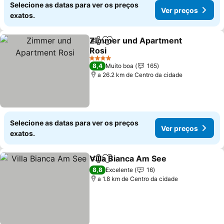
Selecione as datas para ver os preços
Ver preços
exatos.
Zimmer und Apartment
Partilhar
Adicionar aos favoritos
Rosi
Ver preços
4 Estrelas
8,4
Muito boa
165
a 26.2 km de Centro da cidade
Selecione as datas para ver os preços
Ver preços
exatos.
Villa Bianca Am See
Partilhar
Adicionar aos favoritos
Ver pr
8,8
Excelente
16
a 1.8 km de Centro da cidade