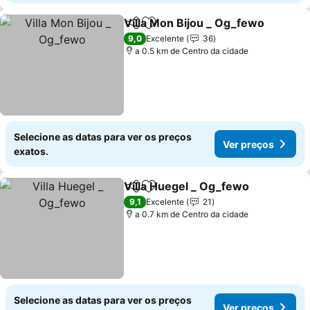
Villa Mon Bijou _ Og_fewo
Partilhar
Adicionar aos favoritos
9,0
Excelente
36
a 0.5 km de Centro da cidade
Selecione as datas para ver os preços
Ver preços
exatos.
Villa Huegel _ Og_fewo
Partilhar
Adicionar aos favoritos
Ver
9,1
Excelente
21
a 0.7 km de Centro da cidade
Selecione as datas para ver os preços
Ver preços