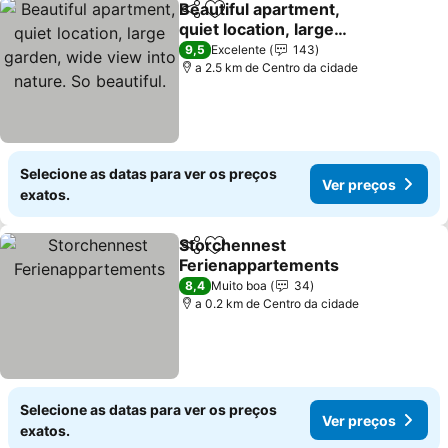
Beautiful apartment,
Partilhar
Adicionar aos favoritos
quiet location, large
garden, wide view into
Ver preços
9,5
Excelente
143
nature. So beautiful.
a 2.5 km de Centro da cidade
Selecione as datas para ver os preços
Ver preços
exatos.
Storchennest
Partilhar
Adicionar aos favoritos
Ferienappartements
Ver preços
8,4
Muito boa
34
a 0.2 km de Centro da cidade
Selecione as datas para ver os preços
Ver preços
exatos.