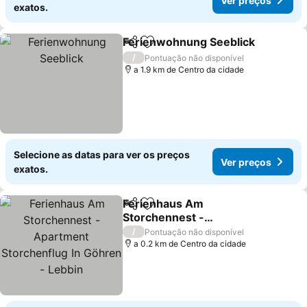
Ver preços
exatos.
Ferienwohnung Seeblick
Partilhar
Adicionar aos favoritos
V
/
Pontuação não disponível
a 1.9 km de Centro da cidade
Selecione as datas para ver os preços
Ver preços
exatos.
Ferienhaus Am
Partilhar
Adicionar aos favoritos
Storchennest -
Apartment Storchenflug
Ver preços
/
Pontuação não disponível
In Göhren - Lebbin
a 0.2 km de Centro da cidade