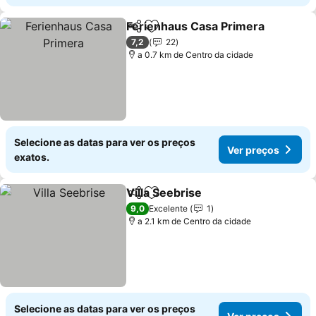
Ferienhaus Casa Primera
Partilhar
Adicionar aos favoritos
V
7,2
22
a 0.7 km de Centro da cidade
Selecione as datas para ver os preços
Ver preços
exatos.
Villa Seebrise
Partilhar
Adicionar aos favoritos
Ver preços
9,0
Excelente
1
a 2.1 km de Centro da cidade
Selecione as datas para ver os preços