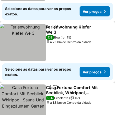
Selecione as datas para ver os preços
Ver preços
exatos.
Ferienwohnung Kiefer
Partilhar
Adicionar aos favoritos
We 3
Ver preços
7,8
Boa
15
a 2.1 km de Centro da cidade
Selecione as datas para ver os preços
Ver preços
exatos.
Casa Fortuna Comfort Mit
Partilhar
Adicionar aos favoritos
Seeblick, Whirlpool,
Sauna Und Eingezäuntem
Ver preços
9,4
Excelente
67
Garten
a 1.8 km de Centro da cidade