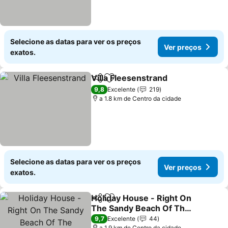
Selecione as datas para ver os preços
Ver preços
exatos.
Villa Fleesenstrand
Partilhar
Adicionar aos favoritos
Ver pr
9,8
Excelente
219
a 1.8 km de Centro da cidade
Selecione as datas para ver os preços
Ver preços
exatos.
Holiday House - Right On
Partilhar
Adicionar aos favoritos
The Sandy Beach Of The
Fleesensee
Ver preços
9,7
Excelente
44
a 1.9 km de Centro da cidade