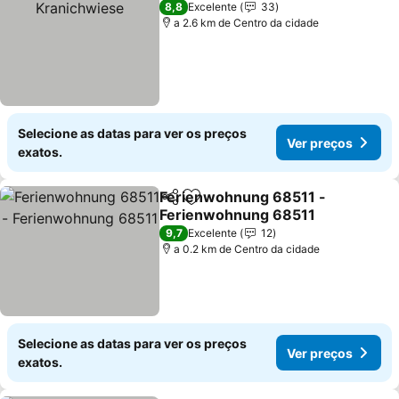
8,8
Excelente
33
a 2.6 km de Centro da cidade
Selecione as datas para ver os preços
Ver preços
exatos.
Ferienwohnung 68511 -
Partilhar
Adicionar aos favoritos
Ferienwohnung 68511
Ver preços
9,7
Excelente
12
a 0.2 km de Centro da cidade
Selecione as datas para ver os preços
Ver preços
exatos.