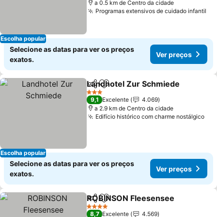
a 0.5 km de Centro da cidade
Programas extensivos de cuidado infantil
Ve
Escolha popular
Selecione as datas para ver os preços
Ver preços
exatos.
Landhotel Zur Schmiede
Partilhar
Adicionar aos favoritos
V
3 Estrelas
9,1
Excelente
4.069
a 2.9 km de Centro da cidade
Edifício histórico com charme nostálgico
Ver
Escolha popular
Selecione as datas para ver os preços
Ver preços
exatos.
ROBINSON Fleesensee
Partilhar
Adicionar aos favoritos
Ver
4 Estrelas
8,7
Excelente
4.569