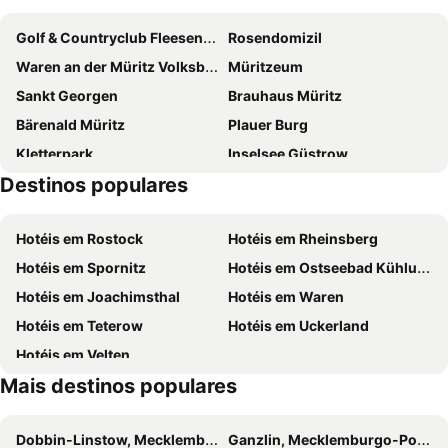
Golf & Countryclub Fleesensee
Rosendomizil
Waren an der Müritz Volksbad
Müritzeum
Sankt Georgen
Brauhaus Müritz
Bärenald Müritz
Plauer Burg
Kletterpark
Inselsee Güstrow
Destinos populares
Schloss Güstrow
Schlitz Castle
Stadthafen Neustrelitz
Hotéis em Rostock
Hotéis em Rheinsberg
Hotéis em Spornitz
Hotéis em Ostseebad Kühlungsborn
Hotéis em Joachimsthal
Hotéis em Waren
Hotéis em Teterow
Hotéis em Uckerland
Hotéis em Velten
Mais destinos populares
Dobbin-Linstow, Mecklemburgo-Pomerânia Ocidental Hotéis
Ganzlin, Mecklemburgo-Pomerânia Ocidental Hotéis