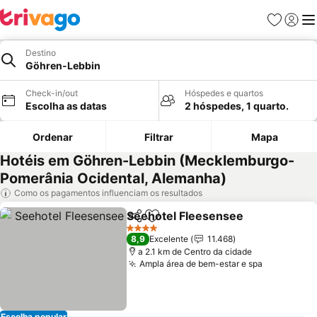
Favoritos
Iniciar
Me
Destino
Göhren-Lebbin
Check-in/out
Hóspedes e quartos
Escolha as datas
2 hóspedes, 1 quarto.
Ordenar
Filtrar
Mapa
Hotéis em Göhren-Lebbin (Mecklemburgo-
Pomerânia Ocidental, Alemanha)
Como os pagamentos influenciam os resultados
Seehotel Fleesensee
Partilhar
Adicionar aos favoritos
Ver 
4 Estrelas
8,9
Excelente
11.468
a 2.1 km de Centro da cidade
Ampla área de bem-estar e spa
Ver preço
Escolha popular