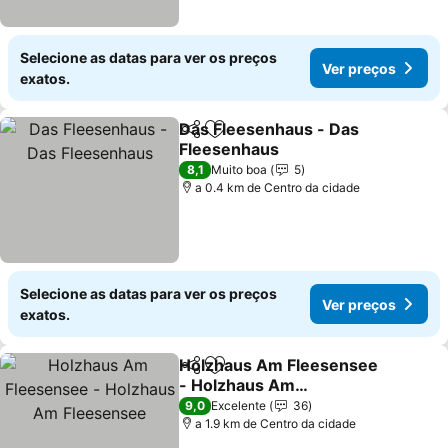
Selecione as datas para ver os preços
Ver preços
exatos.
Das Fleesenhaus - Das
Partilhar
Adicionar aos favoritos
Fleesenhaus
Ver preços
8,1
Muito boa
5
a 0.4 km de Centro da cidade
Selecione as datas para ver os preços
Ver preços
exatos.
Holzhaus Am Fleesensee
Partilhar
Adicionar aos favoritos
- Holzhaus Am
Fleesensee
Ver preços
9,0
Excelente
36
a 1.9 km de Centro da cidade