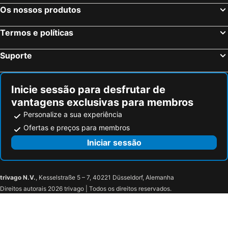
Frankfurt, Hesse Hotéis
Dusseldorf, Renânia do Norte-Vestfália Hotéis
Os nossos produtos
Hamburgo, Hamburgo Hotéis
Stuttgart, Bade-Vurtemberga Hotéis
Termos e políticas
Nuremberga, Baviera Hotéis
Dresden, Saxónia Hotéis
Suporte
Inicie sessão para desfrutar de
vantagens exclusivas para membros
Personalize a sua experiência
Ofertas e preços para membros
Iniciar sessão
trivago N.V.
, Kesselstraße 5 – 7, 40221 Düsseldorf, Alemanha
Direitos autorais 2026 trivago | Todos os direitos reservados.