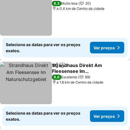
Ver preç
8,3
Muito boa
20
a 0.4 km de Centro da cidade
Selecione as datas para ver os preços
Ver preços
exatos.
Strandhaus Direkt Am
Partilhar
Adicionar aos favoritos
Fleesensee Im
Naturschutzgebiet
Ver preços
9,6
Excelente
89
a 1.8 km de Centro da cidade
Selecione as datas para ver os preços
Ver preços
exatos.