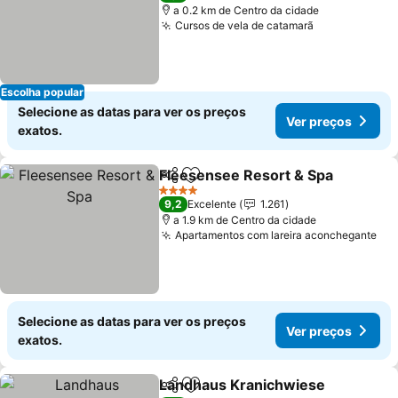
a 0.2 km de Centro da cidade
Cursos de vela de catamarã
Ver preços
Escolha popular
Selecione as datas para ver os preços
Ver preços
exatos.
Fleesensee Resort & Spa
Partilhar
Adicionar aos favoritos
V
4 Estrelas
9,2
Excelente
1.261
a 1.9 km de Centro da cidade
Apartamentos com lareira aconchegante
Ver
Selecione as datas para ver os preços
Ver preços
exatos.
Landhaus Kranichwiese
Partilhar
Adicionar aos favoritos
Ve