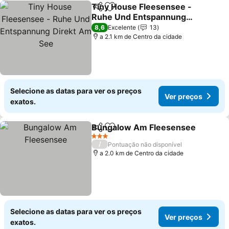
Tiny House Fleesensee -
Partilhar
Adicionar aos favoritos
Ruhe Und Entspannung
Direkt Am See
Ver preços
8,6
Excelente
13
a 2.1 km de Centro da cidade
Selecione as datas para ver os preços
Ver preços
exatos.
Bungalow Am Fleesensee
Partilhar
Adicionar aos favoritos
3 Estrelas
/
Pontuação não disponível
a 2.0 km de Centro da cidade
Selecione as datas para ver os preços
Ver preços
exatos.