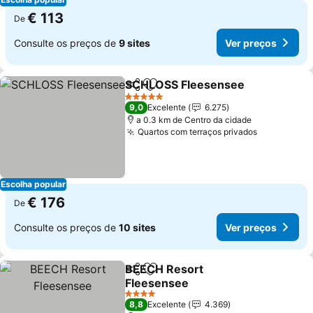
€ 113
De
Consulte os preços de
9 sites
Ver preços
SCHLOSS Fleesensee
Partilhar
Adicionar aos favoritos
Ver 
5 Estrelas
9,0
Excelente
6.275
a 0.3 km de Centro da cidade
Quartos com terraços privados
Ver preço
Escolha popular
€ 176
De
Consulte os preços de
10 sites
Ver preços
BEECH Resort
Partilhar
Adicionar aos favoritos
Fleesensee
Ver preços
4 Estrelas
8,8
Excelente
4.369