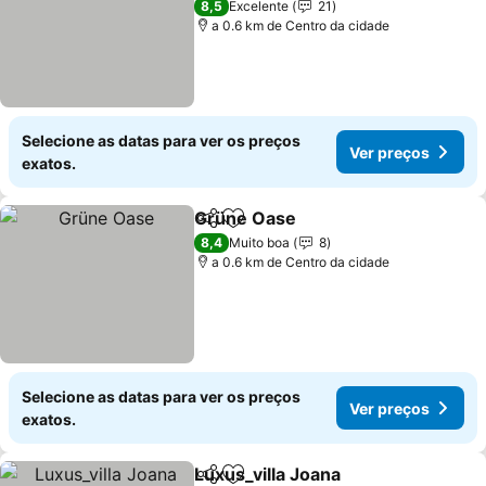
Ver preços
8,5
Excelente
21
a 0.6 km de Centro da cidade
Selecione as datas para ver os preços
Ver preços
exatos.
Grüne Oase
Partilhar
Adicionar aos favoritos
Ver preços
8,4
Muito boa
8
a 0.6 km de Centro da cidade
Selecione as datas para ver os preços
Ver preços
exatos.
Luxus_villa Joana
Partilhar
Adicionar aos favoritos