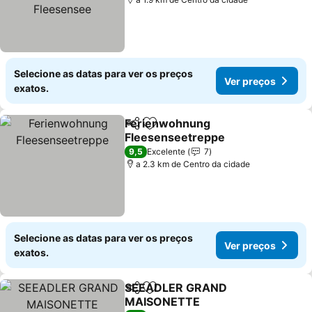
Selecione as datas para ver os preços
Ver preços
exatos.
Ferienwohnung
Partilhar
Adicionar aos favoritos
Fleesenseetreppe
Ver preços
9,5
Excelente
7
a 2.3 km de Centro da cidade
Selecione as datas para ver os preços
Ver preços
exatos.
SEEADLER GRAND
Partilhar
Adicionar aos favoritos
MAISONETTE