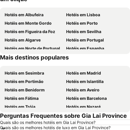
Hotéis em Albufeira
Hotéis em Lisboa
Hotéis em Monte Gordo
Hotéis em Porto
Hotéis em Figueira da Foz
Hotéis em Sevilha
Hotéis em Algarve
Hotéis em Portugal
Hotéis em Norte de Portugal
Hotéis em Espanha
Mais destinos populares
Hotéis em Centro de Portugal
Hotéis em Málaga
Hotéis em Sesimbra
Hotéis em Madrid
Hotéis em Portimão
Hotéis em Islantilla
Hotéis em Benidorm
Hotéis em Aveiro
Hotéis em Fátima
Hotéis em Barcelona
Hotéis em Tróia
Hotéis em Nazaré
Perguntas Frequentes sobre Gia Lai Province
Hotéis em Évora
Hotéis em Peniche
Quais são os melhores hotéis em Gia Lai Province?
Hotéis em Porto Santo
Hotéis em Isla Canela
Quais são os melhores hotéis de luxo em Gia Lai Province?