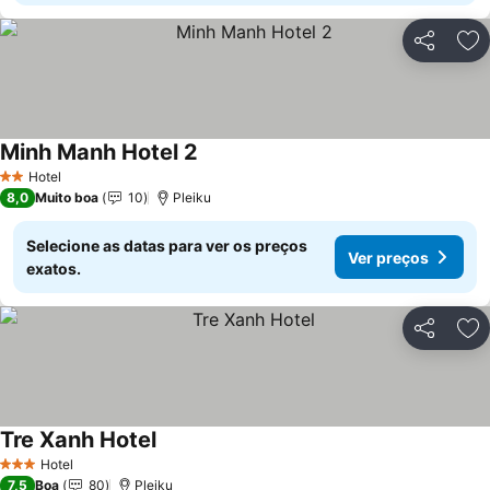
Partilhar
Ad
Minh Manh Hotel 2
Hotel
2 Estrelas
8,0
Muito boa
10
Pleiku
Selecione as datas para ver os preços
Ver preços
exatos.
Partilhar
Ad
Tre Xanh Hotel
Hotel
3 Estrelas
7,5
Boa
80
Pleiku