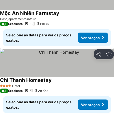
Mộc An Nhiên Farmstay
Casa/apartamento inteiro
9,1
Excelente
32
Pleiku
Selecione as datas para ver os preços
Ver preços
exatos.
Partilhar
Ad
Chí Thanh Homestay
Hotel
4 Estrelas
9,1
Excelente
7
An Khe
Selecione as datas para ver os preços
Ver preços
exatos.