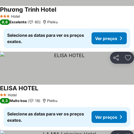
Phương Trinh Hotel
Hotel
3 Estrelas
8,6
Excelente
60
Pleiku
Selecione as datas para ver os preços
Ver preços
exatos.
Partilhar
Ad
ELISA HOTEL
Hotel
2 Estrelas
8,3
Muito boa
18
Pleiku
Selecione as datas para ver os preços
Ver preços
exatos.