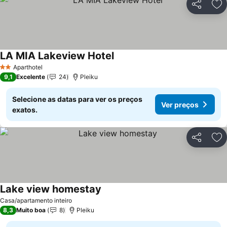
Partilhar
Ad
LA MIA Lakeview Hotel
Aparthotel
2 Estrelas
9,1
Excelente
24
Pleiku
Selecione as datas para ver os preços
Ver preços
exatos.
Partilhar
Ad
Lake view homestay
Casa/apartamento inteiro
8,3
Muito boa
8
Pleiku