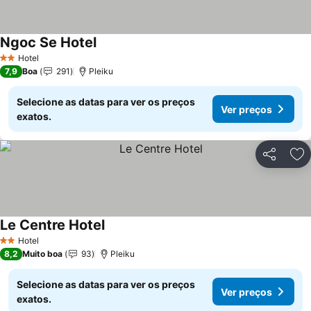
Ngoc Se Hotel
Hotel
2 Estrelas
7,9
Boa
291
Pleiku
Selecione as datas para ver os preços
Ver preços
exatos.
Partilhar
Ad
Le Centre Hotel
Hotel
2 Estrelas
8,2
Muito boa
93
Pleiku
Selecione as datas para ver os preços
Ver preços
exatos.