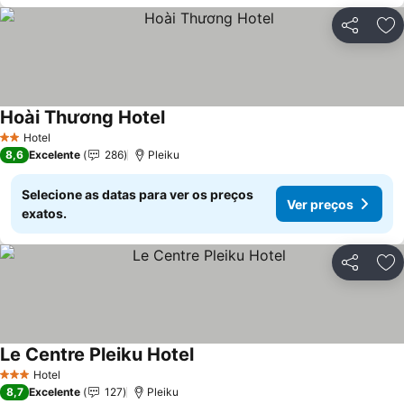
Partilhar
Ad
Hoài Thương Hotel
Hotel
2 Estrelas
8,6
Excelente
286
Pleiku
Selecione as datas para ver os preços
Ver preços
exatos.
Partilhar
Ad
Le Centre Pleiku Hotel
Hotel
3 Estrelas
8,7
Excelente
127
Pleiku