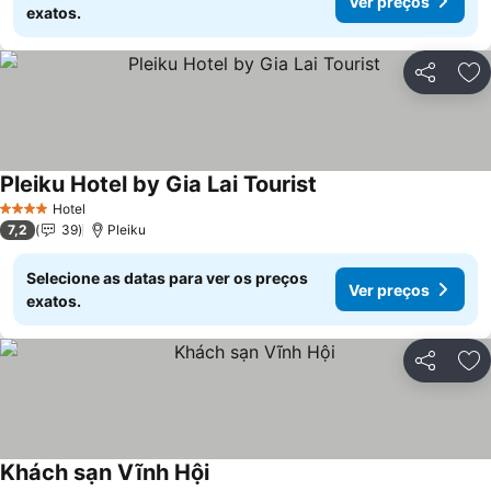
Ver preços
exatos.
Partilhar
Ad
Pleiku Hotel by Gia Lai Tourist
Hotel
4 Estrelas
7,2
39
Pleiku
Selecione as datas para ver os preços
Ver preços
exatos.
Partilhar
Ad
Khách sạn Vĩnh Hội