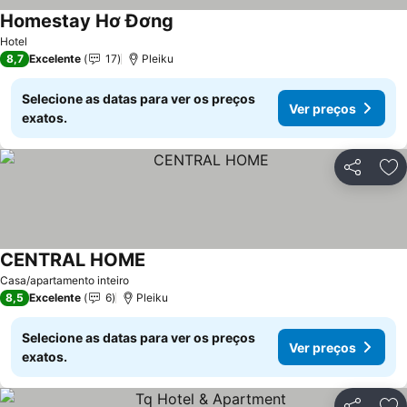
Homestay Hơ Đơng
Hotel
8,7
Excelente
17
Pleiku
Selecione as datas para ver os preços
Ver preços
exatos.
Partilhar
Ad
CENTRAL HOME
Casa/apartamento inteiro
8,5
Excelente
6
Pleiku
Selecione as datas para ver os preços
Ver preços
exatos.