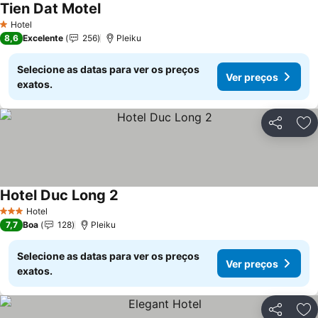
Tien Dat Motel
Hotel
1 Estrelas
8,6
Excelente
256
Pleiku
Selecione as datas para ver os preços
Ver preços
exatos.
Partilhar
Ad
Hotel Duc Long 2
Hotel
3 Estrelas
7,7
Boa
128
Pleiku
Selecione as datas para ver os preços
Ver preços
exatos.
Partilhar
Ad