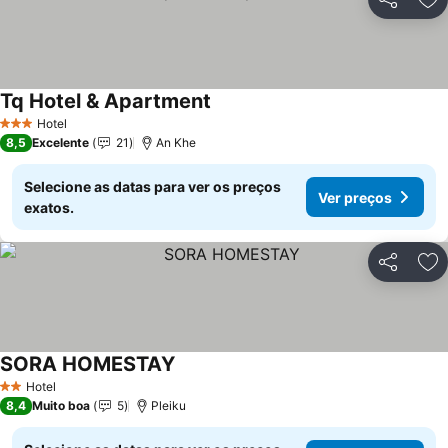
Partilhar
Ad
Tq Hotel & Apartment
Hotel
3 Estrelas
8,5
Excelente
21
An Khe
Selecione as datas para ver os preços
Ver preços
exatos.
Partilhar
Ad
SORA HOMESTAY
Hotel
2 Estrelas
8,4
Muito boa
5
Pleiku