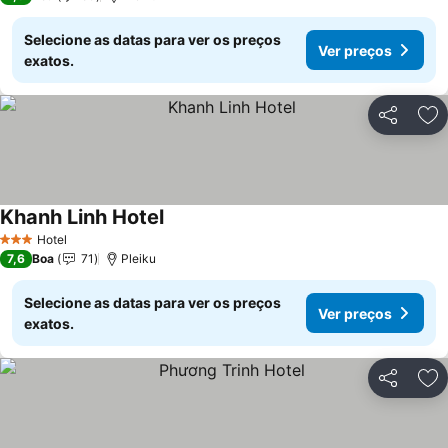
Selecione as datas para ver os preços
Ver preços
exatos.
Partilhar
Ad
Khanh Linh Hotel
Hotel
3 Estrelas
7,6
Boa
71
Pleiku
Selecione as datas para ver os preços
Ver preços
exatos.
Partilhar
Ad