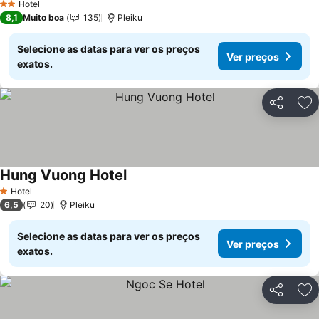
Hotel
2 Estrelas
8,1
Muito boa
135
Pleiku
Selecione as datas para ver os preços
Ver preços
exatos.
Partilhar
Ad
Hung Vuong Hotel
Hotel
1 Estrelas
6,5
20
Pleiku
Selecione as datas para ver os preços
Ver preços
exatos.
Partilhar
Ad