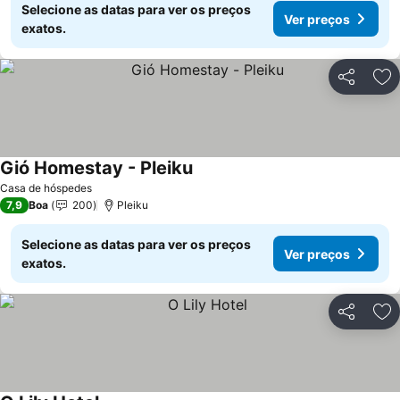
Selecione as datas para ver os preços
Ver preços
exatos.
Partilhar
Ad
Gió Homestay - Pleiku
Casa de hóspedes
7,9
Boa
200
Pleiku
Selecione as datas para ver os preços
Ver preços
exatos.
Partilhar
Ad