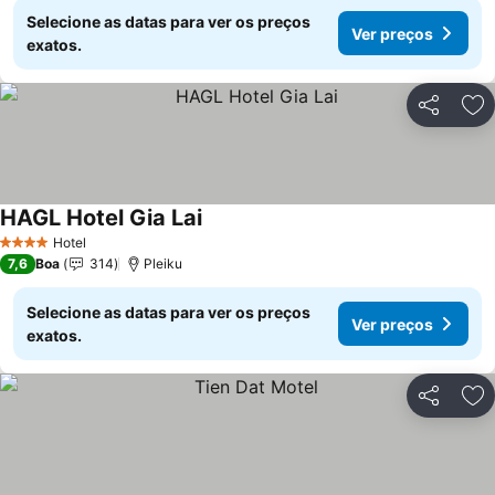
Selecione as datas para ver os preços
Ver preços
exatos.
Partilhar
Ad
HAGL Hotel Gia Lai
Hotel
4 Estrelas
7,6
Boa
314
Pleiku
Selecione as datas para ver os preços
Ver preços
exatos.
Partilhar
Ad