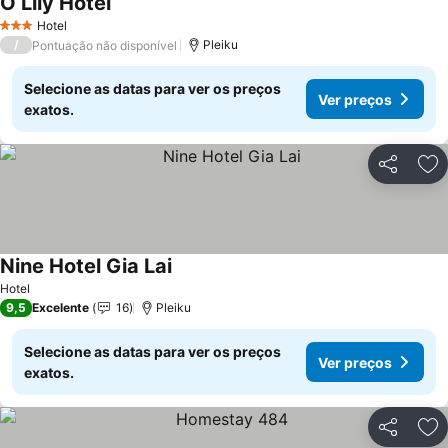
O Lily Hotel
Hotel
3 Estrelas
/
Pleiku
Pontuação não disponível
Selecione as datas para ver os preços
Ver preços
exatos.
Partilhar
Ad
Nine Hotel Gia Lai
Hotel
9,5
Excelente
16
Pleiku
Selecione as datas para ver os preços
Ver preços
exatos.
Partilhar
Ad