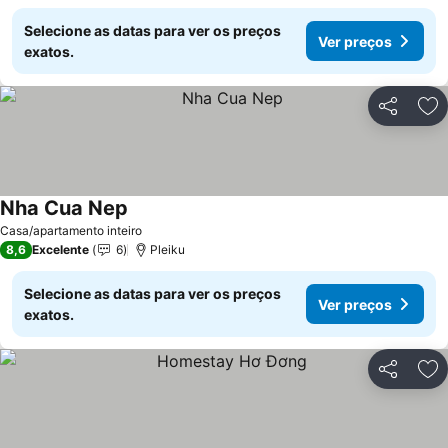
Selecione as datas para ver os preços
Ver preços
exatos.
Partilhar
Ad
Nha Cua Nep
Casa/apartamento inteiro
8,6
Excelente
6
Pleiku
Selecione as datas para ver os preços
Ver preços
exatos.
Partilhar
Ad