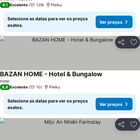
9,1
Excelente
129
Pleiku
Selecione as datas para ver os preços
Ver preços
exatos.
Partilhar
Ad
BAZAN HOME - Hotel & Bungalow
Hotel
8,9
Excelente
10
Pleiku
Selecione as datas para ver os preços
Ver preços
exatos.
Partilhar
Ad