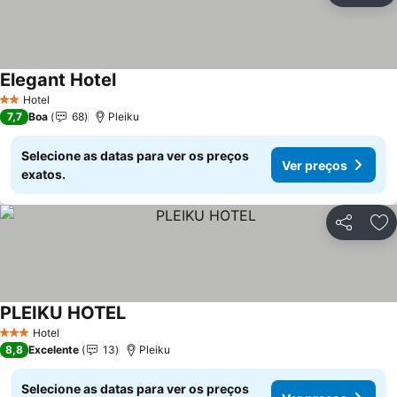
Elegant Hotel
Hotel
2 Estrelas
7,7
Boa
68
Pleiku
Selecione as datas para ver os preços
Ver preços
exatos.
Partilhar
Ad
PLEIKU HOTEL
Hotel
3 Estrelas
8,8
Excelente
13
Pleiku
Selecione as datas para ver os preços