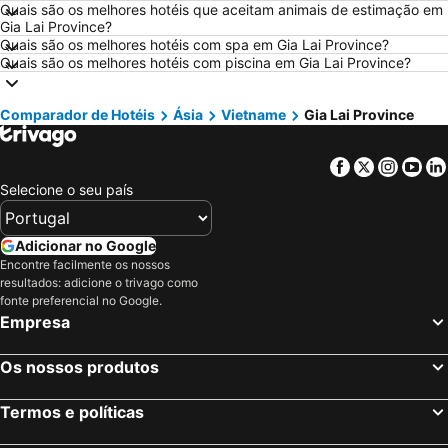
Hotéis em Sangenjo
Hotéis em Vila Nova de Milfontes
Quais são os melhores hotéis que aceitam animais de estimação em
Gia Lai Province?
Hotéis em Vilamoura
Hotéis em Vigo
Quais são os melhores hotéis com spa em Gia Lai Province?
Quais são os melhores hotéis com piscina em Gia Lai Province?
Hotéis em Roma
Hotéis em Alentejo
Hotéis em Madeira
Hotéis em Sul de Espanha
Comparador de Hotéis
Ásia
Vietname
Gia Lai Province
Hotéis em Maiorca
Hotéis em Andaluzia
Hotéis em Minorca
Hotéis em Ibiza
Facebook
Twitter
Insta
Yo
Hotéis em Ilha do Sal
Hotéis em Galiza
Selecione o seu país
Hotéis em Douro
Hotéis em Costa da Luz
Hotéis em Serra da Estrela
Hotéis em Região de Lisboa
Adicionar no Google
Encontre facilmente os nossos
Hotéis em Costa do Sol
Hotéis em Sardenha
resultados: adicione o trivago como
Hotéis em Tenerife
Hotéis em Cabo Verde
fonte preferencial no Google.
Empresa
Hotéis em São Miguel
Hotéis em Madrid
Os nossos produtos
Termos e políticas