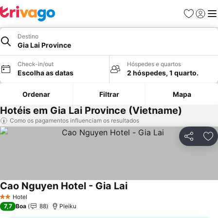
Favoritos
Iniciar
Me
Destino
Gia Lai Province
Check-in/out
Hóspedes e quartos
Escolha as datas
2 hóspedes, 1 quarto.
Ordenar
Filtrar
Mapa
Hotéis em Gia Lai Province (Vietname)
Como os pagamentos influenciam os resultados
Partilhar
Ad
Cao Nguyen Hotel - Gia Lai
Hotel
2 Estrelas
7,7
Boa
88
Pleiku