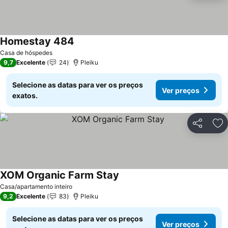
Homestay 484
Casa de hóspedes
9,7
Excelente
24
Pleiku
Selecione as datas para ver os preços
Ver preços
exatos.
Partilhar
Ad
XOM Organic Farm Stay
Casa/apartamento inteiro
9,2
Excelente
83
Pleiku
Selecione as datas para ver os preços
Ver preços