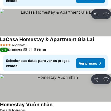
exatos.
Partilhar
Ad
LaCasa Homestay & Apartment Gia Lai
Aparthotel
4 Estrelas
9,6
Excelente
7
Pleiku
Selecione as datas para ver os preços
Ver preços
exatos.
Partilhar
Ad
Homestay Vườn nhãn
Casa de hóspedes