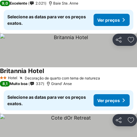
9,0
Excelente
2.021
Baie Ste. Anne
Selecione as datas para ver os preços
Ver preços
exatos.
Partilhar
Ad
Britannia Hotel
Hotel
Decoração de quarto com tema de natureza
2 Estrelas
8,1
Muito boa
337
Grand' Anse
Selecione as datas para ver os preços
Ver preços
exatos.
Partilhar
Ad