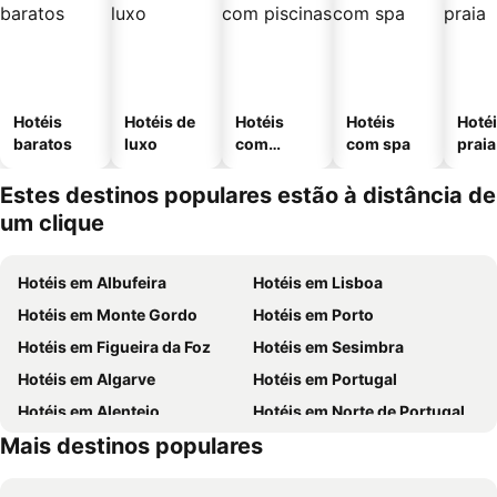
Hotéis
Hotéis de
Hotéis
Hotéis
Hotéi
baratos
luxo
com
com spa
praia
piscinas
Estes destinos populares estão à distância de
um clique
Hotéis em Albufeira
Hotéis em Lisboa
Hotéis em Monte Gordo
Hotéis em Porto
Hotéis em Figueira da Foz
Hotéis em Sesimbra
Hotéis em Algarve
Hotéis em Portugal
Hotéis em Alentejo
Hotéis em Norte de Portugal
Mais destinos populares
Hotéis em Madeira
Hotéis em Centro de Portugal