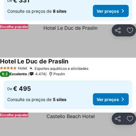
€ 331
De
Consulte os preços de
8 sites
Ver preços
Escolha popular
Partilhar
Ad
Hotel Le Duc de Praslin
Hotel
Esportes aquáticos e atividades
5 Estrelas
9,2
Excelente
4.474
Praslin
€ 495
De
Consulte os preços de
5 sites
Ver preços
Escolha popular
Partilhar
Ad