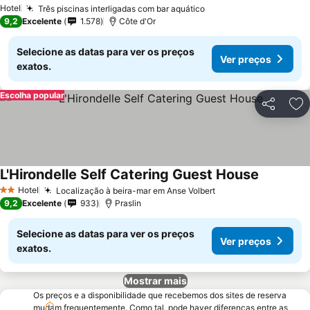
Hotel
Três piscinas interligadas com bar aquático
9,2
Excelente
1.578
Côte d'Or
Selecione as datas para ver os preços
Ver preços
exatos.
Escolha popular
Partilhar
Ad
L'Hirondelle Self Catering Guest House
Hotel
Localização à beira-mar em Anse Volbert
2 Estrelas
9,2
Excelente
933
Praslin
Selecione as datas para ver os preços
Ver preços
exatos.
Mostrar mais
Os preços e a disponibilidade que recebemos dos sites de reserva
mudam frequentemente. Como tal, pode haver diferenças entre as