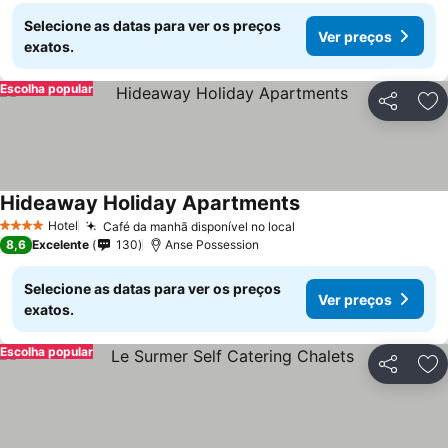
Selecione as datas para ver os preços
Ver preços
exatos.
Escolha popular
Partilhar
Ad
Hideaway Holiday Apartments
Hotel
Café da manhã disponível no local
4 Estrelas
8,6
Excelente
130
Anse Possession
Selecione as datas para ver os preços
Ver preços
exatos.
Escolha popular
Partilhar
Ad