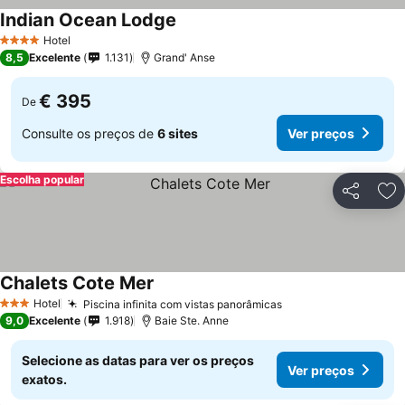
Indian Ocean Lodge
Hotel
4 Estrelas
8,5
Excelente
1.131
Grand' Anse
€ 395
De
Consulte os preços de
6 sites
Ver preços
Escolha popular
Partilhar
Ad
Chalets Cote Mer
Hotel
Piscina infinita com vistas panorâmicas
3 Estrelas
9,0
Excelente
1.918
Baie Ste. Anne
Selecione as datas para ver os preços
Ver preços
exatos.