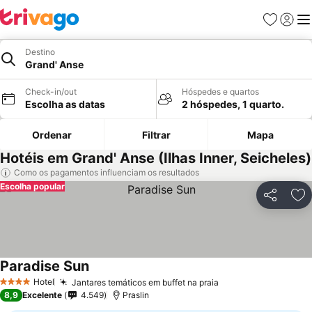
Favoritos
Iniciar
Me
Destino
Grand' Anse
Check-in/out
Hóspedes e quartos
Escolha as datas
2 hóspedes, 1 quarto.
Ordenar
Filtrar
Mapa
Hotéis em Grand' Anse (Ilhas Inner, Seicheles)
Como os pagamentos influenciam os resultados
Escolha popular
Partilhar
Ad
Paradise Sun
Hotel
Jantares temáticos em buffet na praia
4 Estrelas
8,9
Excelente
4.549
Praslin