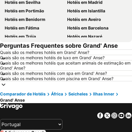
Hotéis em Sevilha
Hotéis em Madrid
Hotéis em Portimão
Hotéis em Islantilla
Hotéis em Benidorm
Hotéis em Aveiro
Hotéis em Fátima
Hotéis em Barcelona
Hotéis em Tróia
Hotéis em Nazaré
Perguntas Frequentes sobre Grand' Anse
Hotéis em Évora
Hotéis em Peniche
Quais são os melhores hotéis em Grand' Anse?
Hotéis em Porto Santo
Hotéis em Isla Canela
Quais são os melhores hotéis de luxo em Grand' Anse?
Hotéis em Sangenjo
Hotéis em Vila Nova de Milfontes
Quais são os melhores hotéis que aceitam animais de estimação em
Grand' Anse?
Hotéis em Vilamoura
Hotéis em Vigo
Quais são os melhores hotéis com spa em Grand' Anse?
Quais são os melhores hotéis com piscina em Grand' Anse?
Hotéis em Roma
Hotéis em Espanha
Hotéis em Sul de Espanha
Hotéis em Málaga
Comparador de Hotéis
África
Seicheles
Ilhas Inner
Hotéis em Maiorca
Hotéis em Andaluzia
Grand' Anse
Hotéis em Minorca
Hotéis em Ibiza
Hotéis em Ilha do Sal
Hotéis em Galiza
Facebook
Twitter
Insta
Yo
Hotéis em Douro
Hotéis em Costa da Luz
Hotéis em Serra da Estrela
Hotéis em Região de Lisboa