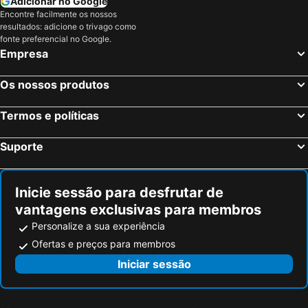
Adicionar no Google
Encontre facilmente os nossos
Hotéis em Costa do Sol
Hotéis em Sardenha
resultados: adicione o trivago como
Hotéis em Tenerife
Hotéis em Cabo Verde
fonte preferencial no Google.
Empresa
Hotéis em São Miguel
Hotéis em Madrid
Os nossos produtos
Termos e políticas
Suporte
Inicie sessão para desfrutar de
vantagens exclusivas para membros
Personalize a sua experiência
Ofertas e preços para membros
Iniciar sessão