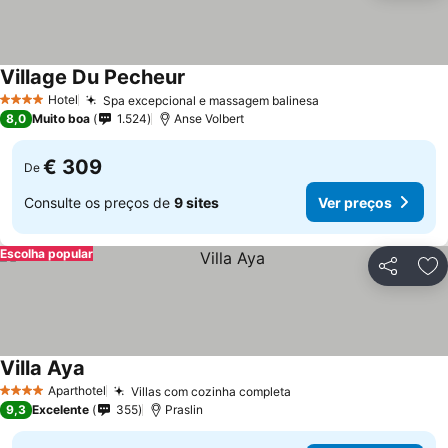
Village Du Pecheur
Hotel
Spa excepcional e massagem balinesa
4 Estrelas
8,0
Muito boa
1.524
Anse Volbert
€ 309
De
Consulte os preços de
9 sites
Ver preços
Escolha popular
Partilhar
Ad
Villa Aya
Aparthotel
Villas com cozinha completa
4 Estrelas
9,3
Excelente
355
Praslin