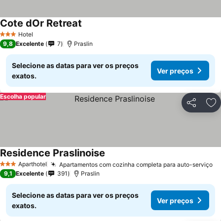
Cote dOr Retreat
Hotel
3 Estrelas
9,8
Excelente
7
Praslin
Selecione as datas para ver os preços
Ver preços
exatos.
Escolha popular
Partilhar
Ad
Residence Praslinoise
Aparthotel
Apartamentos com cozinha completa para auto-serviço
3 Estrelas
9,1
Excelente
391
Praslin
Selecione as datas para ver os preços
Ver preços
exatos.