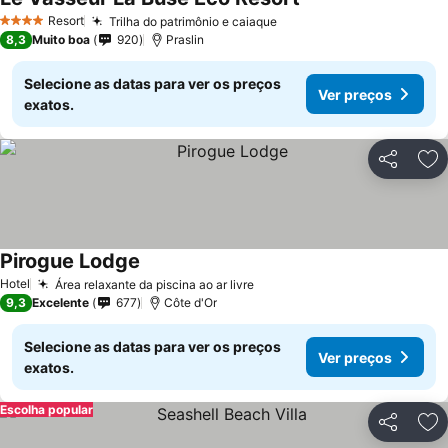
Resort
Trilha do patrimônio e caiaque
4 Estrelas
8,3
Muito boa
920
Praslin
Selecione as datas para ver os preços
Ver preços
exatos.
Partilhar
Ad
Pirogue Lodge
Hotel
Área relaxante da piscina ao ar livre
9,3
Excelente
677
Côte d'Or
Selecione as datas para ver os preços
Ver preços
exatos.
Escolha popular
Partilhar
Ad