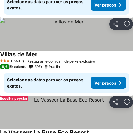
Selecione as datas para ver os preços
Ver preços
exatos.
Partilhar
Ad
Villas de Mer
Hotel
Restaurante com caril de peixe exclusivo
3 Estrelas
8,6
Excelente
597
Praslin
Selecione as datas para ver os preços
Ver preços
exatos.
Escolha popular
Partilhar
Ad
Le Vasseur La Buse Eco Resort