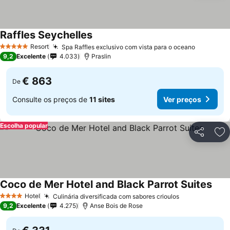
Raffles Seychelles
Resort
Spa Raffles exclusivo com vista para o oceano
5 Estrelas
9,2
Excelente
4.033
Praslin
€ 863
De
Consulte os preços de
11 sites
Ver preços
Escolha popular
Partilhar
Ad
Coco de Mer Hotel and Black Parrot Suites
Hotel
Culinária diversificada com sabores crioulos
4 Estrelas
9,2
Excelente
4.275
Anse Bois de Rose