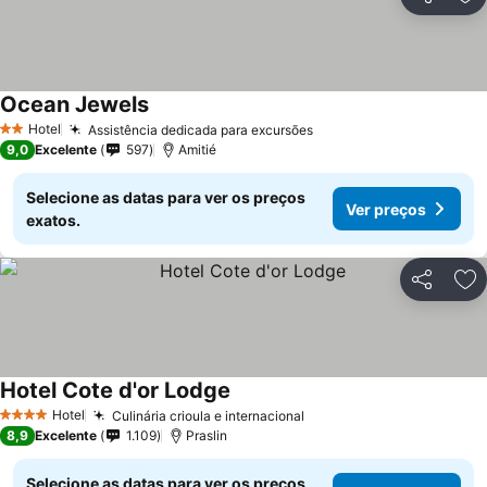
Partilhar
Ad
Ocean Jewels
Hotel
Assistência dedicada para excursões
2 Estrelas
9,0
Excelente
597
Amitié
Selecione as datas para ver os preços
Ver preços
exatos.
Partilhar
Ad
Hotel Cote d'or Lodge
Hotel
Culinária crioula e internacional
4 Estrelas
8,9
Excelente
1.109
Praslin
Selecione as datas para ver os preços