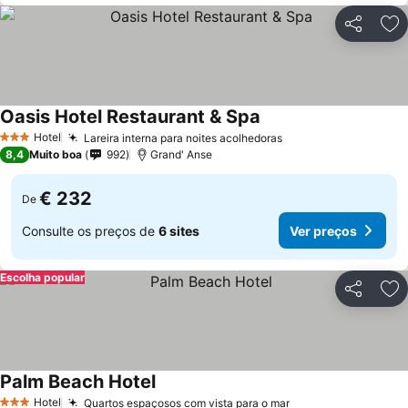
Partilhar
Ad
Oasis Hotel Restaurant & Spa
Hotel
Lareira interna para noites acolhedoras
3 Estrelas
8,4
Muito boa
992
Grand' Anse
€ 232
De
Consulte os preços de
6 sites
Ver preços
Escolha popular
Partilhar
Ad
Palm Beach Hotel
Hotel
Quartos espaçosos com vista para o mar