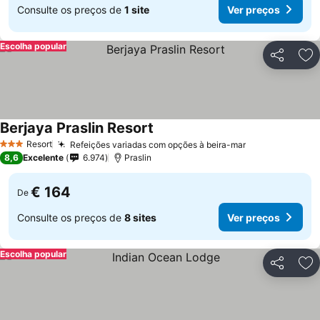
Consulte os preços de
1 site
Ver preços
Escolha popular
Partilhar
Ad
Berjaya Praslin Resort
Resort
Refeições variadas com opções à beira-mar
3 Estrelas
8,6
Excelente
6.974
Praslin
€ 164
De
Consulte os preços de
8 sites
Ver preços
Escolha popular
Partilhar
Ad