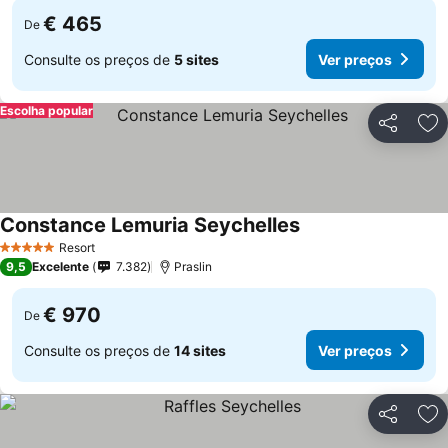
€ 465
De
Consulte os preços de
5 sites
Ver preços
Escolha popular
Partilhar
Ad
Constance Lemuria Seychelles
Resort
5 Estrelas
9,5
Excelente
7.382
Praslin
€ 970
De
Consulte os preços de
14 sites
Ver preços
Partilhar
Ad