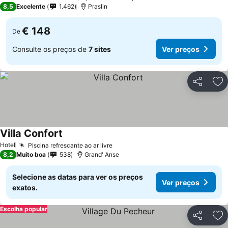
3 Estrelas
8,5
Excelente
1.462
Praslin
€ 148
De
Consulte os preços de
7 sites
Ver preços
Partilhar
Ad
Villa Confort
Hotel
Piscina refrescante ao ar livre
8,2
Muito boa
538
Grand' Anse
Selecione as datas para ver os preços
Ver preços
exatos.
Escolha popular
Partilhar
Ad