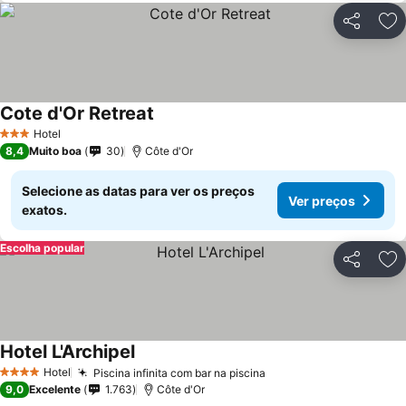
Partilhar
Ad
Cote d'Or Retreat
Hotel
3 Estrelas
8,4
Muito boa
30
Côte d'Or
Selecione as datas para ver os preços
Ver preços
exatos.
Escolha popular
Partilhar
Ad
Hotel L'Archipel
Hotel
Piscina infinita com bar na piscina
4 Estrelas
9,0
Excelente
1.763
Côte d'Or