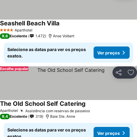
Seashell Beach Villa
Aparthotel
4 Estrelas
9,6
Excelente
1.472
Anse Volbert
Selecione as datas para ver os preços
Ver preços
exatos.
Escolha popular
Partilhar
Ad
The Old School Self Catering
Aparthotel
Assistência com reservas de passeios
9,4
Excelente
319
Baie Ste. Anne
Selecione as datas para ver os preços
Ver preços
exatos.