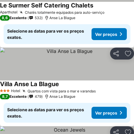
Le Surmer Self Catering Chalets
Aparthotel
Chalés totalmente equipados para auto-serviço
8,6
Excelente
532
Anse La Blague
Selecione as datas para ver os preços
Ver preços
exatos.
Partilhar
Ad
Villa Anse La Blague
Hotel
Quartos com vista para o mar e varandas
3 Estrelas
8,7
Excelente
479
Anse La Blague
Selecione as datas para ver os preços
Ver preços
exatos.