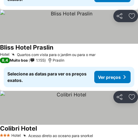
Partilhar
Ad
Bliss Hotel Praslin
Hotel
Quartos com vista para o jardim ou para o mar
8,4
Muito boa
1.155
Praslin
Selecione as datas para ver os preços
Ver preços
exatos.
Partilhar
Ad
Colibri Hotel
Hotel
Acesso direto ao oceano para snorkel
3 Estrelas