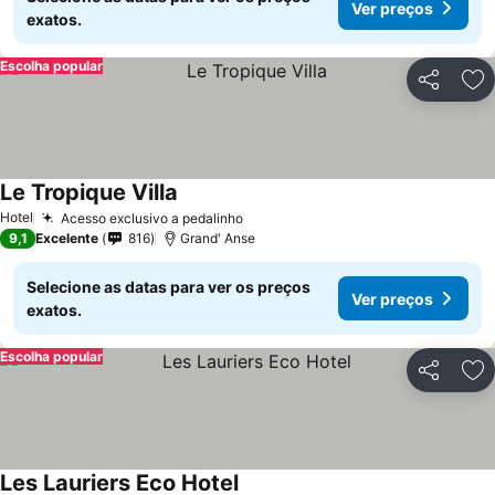
Ver preços
exatos.
Escolha popular
Partilhar
Ad
Le Tropique Villa
Hotel
Acesso exclusivo a pedalinho
9,1
Excelente
816
Grand' Anse
Selecione as datas para ver os preços
Ver preços
exatos.
Escolha popular
Partilhar
Ad
Les Lauriers Eco Hotel