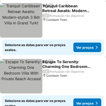
Tranquil Caribbean
Partilhar
Adicionar aos favoritos
Retreat Awaits: Modern-
stylish 3 Bdr Villa In
/
Pontuação não disponível
Grand Turk!
Cockburn Town
Selecione as datas para ver os preços
Ver preços
exatos.
Escape To Serenity:
Partilhar
Adicionar aos favoritos
Charming One Bedroom
Villa With Private Beach
/
Pontuação não disponível
Access!
Cockburn Town
Selecione as datas para ver os preços
Ver preços
exatos.