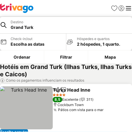
Favoritos
Iniciar
Me
Destino
Grand Turk
Check-in/out
Hóspedes e quartos
Escolha as datas
2 hóspedes, 1 quarto.
Ordenar
Filtrar
Mapa
Hotéis em Grand Turk (Ilhas Turks, Ilhas Turks
e Caicos)
Como os pagamentos influenciam os resultados
Turks Head Inne
Partilhar
Adicionar aos favoritos
4 Estrelas
8,5
Excelente
311
Cockburn Town
Pátios com vista para o mar
Escolha popular