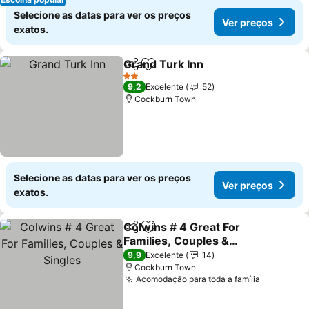
Selecione as datas para ver os preços
Ver preços
exatos.
Grand Turk Inn
Partilhar
Adicionar aos favoritos
2 Estrelas
9,2
Excelente
52
Cockburn Town
Selecione as datas para ver os preços
Ver preços
exatos.
Colwins # 4 Great For
Partilhar
Adicionar aos favoritos
Families, Couples &
Singles
9,9
Excelente
14
Cockburn Town
Acomodação para toda a família