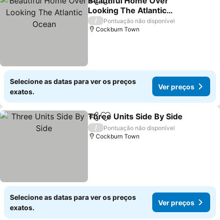
Beautiful Home Over
Partilhar
Adicionar aos favoritos
Looking The Atlantic
Ocean
/
Pontuação não disponível
Cockburn Town
Selecione as datas para ver os preços
Ver preços
exatos.
Three Units Side By Side
Partilhar
Adicionar aos favoritos
/
Pontuação não disponível
Cockburn Town
Selecione as datas para ver os preços
Ver preços
exatos.