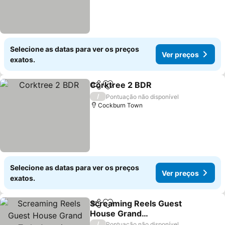
Selecione as datas para ver os preços
Ver preços
exatos.
Corktree 2 BDR
Partilhar
Adicionar aos favoritos
/
Pontuação não disponível
Cockburn Town
Selecione as datas para ver os preços
Ver preços
exatos.
Screaming Reels Guest
Partilhar
Adicionar aos favoritos
House Grand
TurknAmazing bungalow
/
Pontuação não disponível