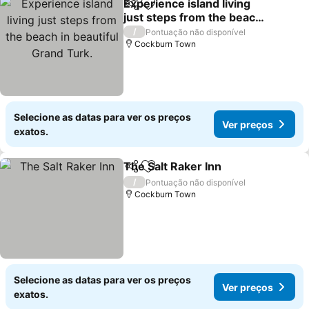
Experience island living
Partilhar
Adicionar aos favoritos
just steps from the beach
in beautiful Grand Turk.
/
Pontuação não disponível
Cockburn Town
Selecione as datas para ver os preços
Ver preços
exatos.
The Salt Raker Inn
Partilhar
Adicionar aos favoritos
/
Pontuação não disponível
Cockburn Town
Selecione as datas para ver os preços
Ver preços
exatos.