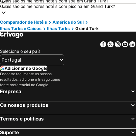
Quais são os melhores hotéis com spa em Grand Turk?
Hotéis em Isla Canela
Hotéis em Roma
Quais são os melhores hotéis com piscina em Grand Turk?
Hotéis em Vilamoura
Hotéis em Centro de Portugal
Hotéis em Sul de Espanha
Hotéis em Málaga
Comparador de Hotéis
América do Sul
Ilhas Turks e Caicos
Ilhas Turks
Grand Turk
Hotéis em Minorca
Hotéis em Galiza
Hotéis em Andaluzia
Hotéis em Maiorca
Facebook
Twitter
Insta
Yo
Hotéis em Douro
Hotéis em Ilha do Sal
Selecione o seu país
Hotéis em Ibiza
Hotéis em Região de Lisboa
Hotéis em Serra da Estrela
Hotéis em Tenerife
Adicionar no Google
Hotéis em Costa da Luz
Hotéis em São Miguel
Encontre facilmente os nossos
resultados: adicione o trivago como
Hotéis em Gran Canaria
Hotéis em Malta
fonte preferencial no Google.
Empresa
Hotéis em Costa de Almería
Hotéis em Região de Viana do Castelo
Os nossos produtos
Termos e políticas
Suporte