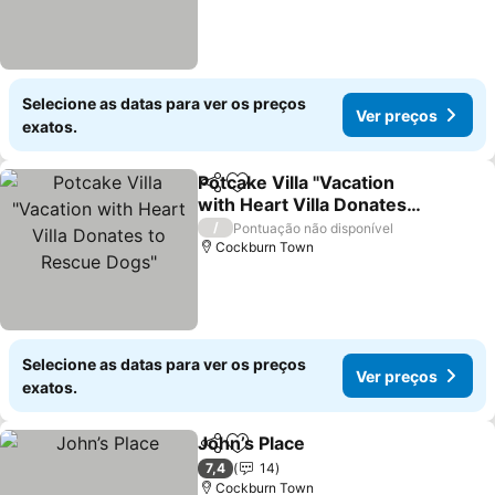
Selecione as datas para ver os preços
Ver preços
exatos.
Potcake Villa "Vacation
Partilhar
Adicionar aos favoritos
with Heart Villa Donates
to Rescue Dogs"
/
Pontuação não disponível
Cockburn Town
Selecione as datas para ver os preços
Ver preços
exatos.
John’s Place
Partilhar
Adicionar aos favoritos
7,4
14
Cockburn Town