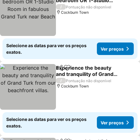
bedroom OR 1-Studio
Room in fabulous Grand
/
Pontuação não disponível
Turk near Beach
Cockburn Town
Selecione as datas para ver os preços
Ver preços
exatos.
Experience the beauty
Partilhar
Adicionar aos favoritos
and tranquility of Grand
Turk from our beachfront
/
Pontuação não disponível
villas.
Cockburn Town
Selecione as datas para ver os preços
Ver preços
exatos.