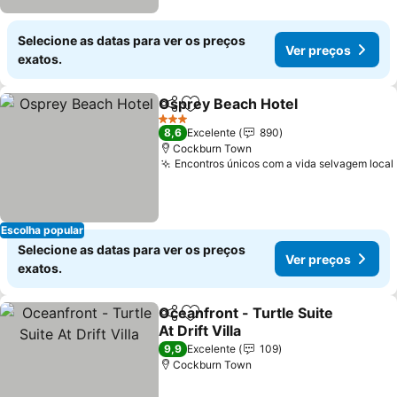
Selecione as datas para ver os preços
Ver preços
exatos.
Osprey Beach Hotel
Partilhar
Adicionar aos favoritos
3 Estrelas
8,6
Excelente
890
Cockburn Town
Encontros únicos com a vida selvagem local
Escolha popular
Selecione as datas para ver os preços
Ver preços
exatos.
Oceanfront - Turtle Suite
Partilhar
Adicionar aos favoritos
At Drift Villa
9,9
Excelente
109
Cockburn Town