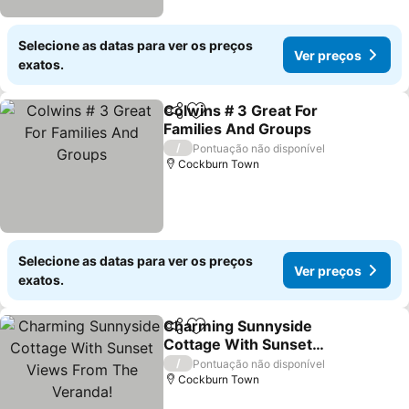
Selecione as datas para ver os preços
Ver preços
exatos.
Colwins # 3 Great For
Partilhar
Adicionar aos favoritos
Families And Groups
/
Pontuação não disponível
Cockburn Town
Selecione as datas para ver os preços
Ver preços
exatos.
Charming Sunnyside
Partilhar
Adicionar aos favoritos
Cottage With Sunset
Views From The Veranda!
/
Pontuação não disponível
Cockburn Town