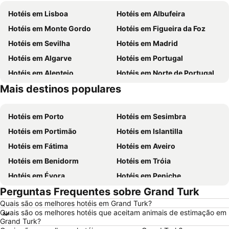
Hotéis em Lisboa
Hotéis em Albufeira
Hotéis em Monte Gordo
Hotéis em Figueira da Foz
Hotéis em Sevilha
Hotéis em Madrid
Hotéis em Algarve
Hotéis em Portugal
Hotéis em Alentejo
Hotéis em Norte de Portugal
Mais destinos populares
Hotéis em Madeira
Hotéis em Espanha
Hotéis em Porto
Hotéis em Sesimbra
Hotéis em Portimão
Hotéis em Islantilla
Hotéis em Fátima
Hotéis em Aveiro
Hotéis em Benidorm
Hotéis em Tróia
Hotéis em Évora
Hotéis em Peniche
Perguntas Frequentes sobre Grand Turk
Hotéis em Porto Santo
Hotéis em Barcelona
Quais são os melhores hotéis em Grand Turk?
Hotéis em Sangenjo
Hotéis em Nazaré
Quais são os melhores hotéis que aceitam animais de estimação em
Hotéis em Vigo
Hotéis em Vila Nova de Milfontes
Grand Turk?