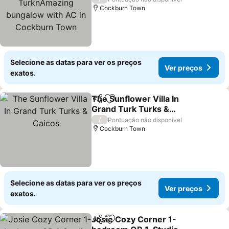
with AC in Cockburn
Cockburn Town
Town
Selecione as datas para ver os preços
Ver preços
exatos.
The Sunflower Villa In
Partilhar
Adicionar aos favoritos
Grand Turk Turks &
Caicos
/
Pontuação não disponível
Cockburn Town
Selecione as datas para ver os preços
Ver preços
exatos.
Josie Cozy Corner 1-
Partilhar
Adicionar aos favoritos