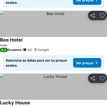
Ver preços
exatos.
Partilhar
Ad
Bee Hotel
Hotel
8,5
Excelente
82
Ozurgeti
Selecione as datas para ver os preços
Ver preços
exatos.
Partilhar
Ad
Lucky House