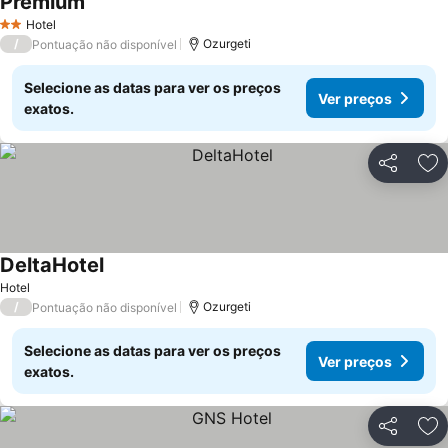
Premium
Hotel
2 Estrelas
/
Ozurgeti
Pontuação não disponível
Selecione as datas para ver os preços
Ver preços
exatos.
Partilhar
Ad
DeltaHotel
Hotel
/
Ozurgeti
Pontuação não disponível
Selecione as datas para ver os preços
Ver preços
exatos.
Partilhar
Ad