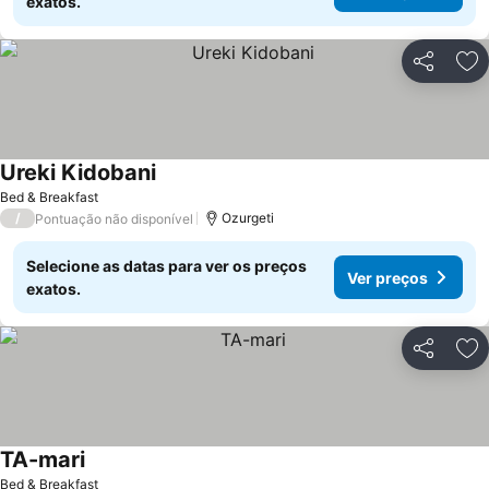
exatos.
Partilhar
Ad
Ureki Kidobani
Bed & Breakfast
/
Ozurgeti
Pontuação não disponível
Selecione as datas para ver os preços
Ver preços
exatos.
Partilhar
Ad
TA-mari
Bed & Breakfast