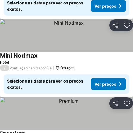
Selecione as datas para ver os preços
Ver preços
exatos.
Partilhar
Ad
Mini Nodmax
Hotel
/
Ozurgeti
Pontuação não disponível
Selecione as datas para ver os preços
Ver preços
exatos.
Partilhar
Ad