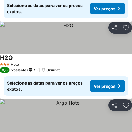
Selecione as datas para ver os preços
Ver preços
exatos.
Partilhar
Ad
H2O
Hotel
3 Estrelas
8,8
Excelente
92
Ozurgeti
Selecione as datas para ver os preços
Ver preços
exatos.
Partilhar
Ad