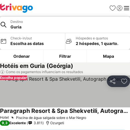
Favoritos
Iniciar
Me
Destino
Guria
Check-in/out
Hóspedes e quartos
Escolha as datas
2 hóspedes, 1 quarto.
Ordenar
Filtrar
Mapa
Hotéis em Guria (Geórgia)
Como os pagamentos influenciam os resultados
Escolha popular
Partilhar
Ad
Paragraph Resort & Spa Shekvetili, Autograph Collection
Hotel
Piscina de água salgada sobre o Mar Negro
9,3
Excelente
3.811
Ozurgeti