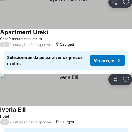
Partilhar
Ad
Apartment Ureki
Casa/apartamento inteiro
/
Ozurgeti
Pontuação não disponível
Selecione as datas para ver os preços
Ver preços
exatos.
Partilhar
Ad
Iveria Elli
Hotel
/
Ozurgeti
Pontuação não disponível