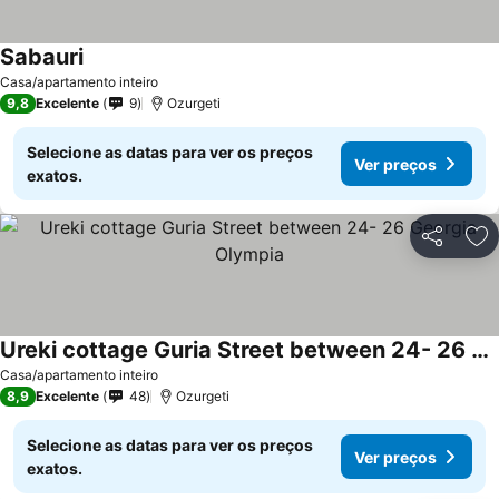
Sabauri
Casa/apartamento inteiro
9,8
Excelente
9
Ozurgeti
Selecione as datas para ver os preços
Ver preços
exatos.
Partilhar
Ad
Ureki cottage Guria Street between 24- 26 Georgia Olympia
Casa/apartamento inteiro
8,9
Excelente
48
Ozurgeti
Selecione as datas para ver os preços
Ver preços
exatos.