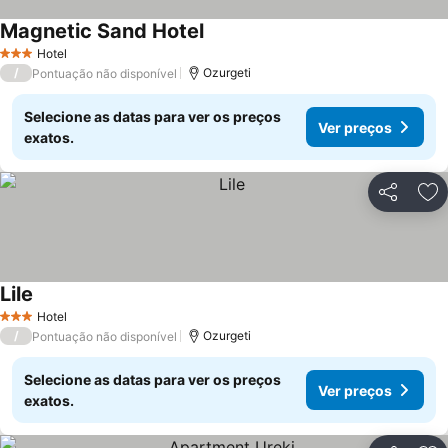
Magnetic Sand Hotel
Hotel
3 Estrelas
/
Ozurgeti
Pontuação não disponível
Selecione as datas para ver os preços
Ver preços
exatos.
Partilhar
Ad
Lile
Hotel
3 Estrelas
/
Ozurgeti
Pontuação não disponível
Selecione as datas para ver os preços
Ver preços
exatos.