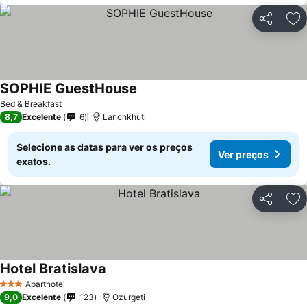
Partilhar
Ad
SOPHIE GuestHouse
Bed & Breakfast
8,7
Excelente
6
Lanchkhuti
Selecione as datas para ver os preços
Ver preços
exatos.
Partilhar
Ad
Hotel Bratislava
Aparthotel
3 Estrelas
9,0
Excelente
123
Ozurgeti