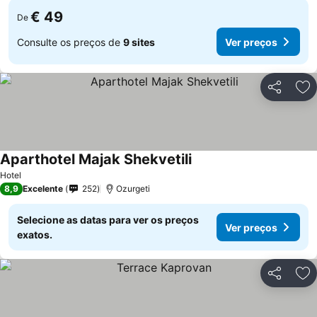
€ 49
De
Consulte os preços de
9 sites
Ver preços
Partilhar
Ad
Aparthotel Majak Shekvetili
Hotel
8,9
Excelente
252
Ozurgeti
Selecione as datas para ver os preços
Ver preços
exatos.
Partilhar
Ad