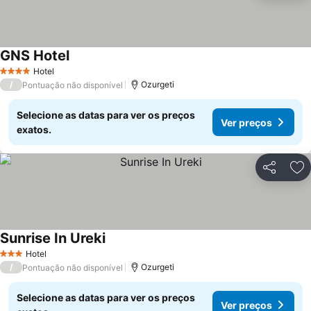
GNS Hotel
Hotel
4 Estrelas
/
Ozurgeti
Pontuação não disponível
Selecione as datas para ver os preços
Ver preços
exatos.
Partilhar
Ad
Sunrise In Ureki
Hotel
3 Estrelas
/
Ozurgeti
Pontuação não disponível
Selecione as datas para ver os preços
Ver preços