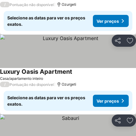
/
Ozurgeti
Pontuação não disponível
Selecione as datas para ver os preços
Ver preços
exatos.
Partilhar
Ad
Luxury Oasis Apartment
Casa/apartamento inteiro
/
Ozurgeti
Pontuação não disponível
Selecione as datas para ver os preços
Ver preços
exatos.
Partilhar
Ad