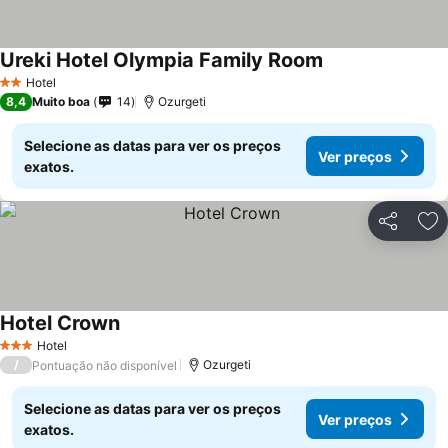
Ureki Hotel Olympia Family Room
Hotel
2 Estrelas
8,4
Muito boa
14
Ozurgeti
Selecione as datas para ver os preços
Ver preços
exatos.
Partilhar
Ad
Hotel Crown
Hotel
3 Estrelas
/
Ozurgeti
Pontuação não disponível
Selecione as datas para ver os preços
Ver preços
exatos.