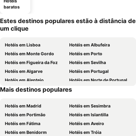
Hotéis
baratos
Estes destinos populares estão à distância de
um clique
Hotéis em Lisboa
Hotéis em Albufeira
Hotéis em Monte Gordo
Hotéis em Porto
Hotéis em Figueira da Foz
Hotéis em Sevilha
Hotéis em Algarve
Hotéis em Portugal
Hotéis em Alentejo
Hotéis em Norte de Portugal
Mais destinos populares
Hotéis em Madeira
Hotéis em Espanha
Hotéis em Madrid
Hotéis em Sesimbra
Hotéis em Portimão
Hotéis em Islantilla
Hotéis em Fátima
Hotéis em Aveiro
Hotéis em Benidorm
Hotéis em Tróia