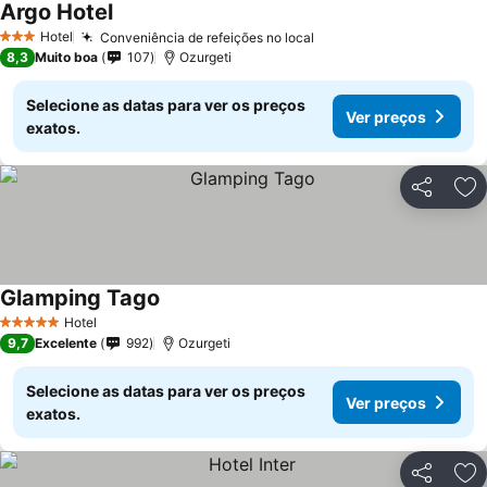
Argo Hotel
Hotel
Conveniência de refeições no local
3 Estrelas
8,3
Muito boa
107
Ozurgeti
Selecione as datas para ver os preços
Ver preços
exatos.
Partilhar
Ad
Glamping Tago
Hotel
5 Estrelas
9,7
Excelente
992
Ozurgeti
Selecione as datas para ver os preços
Ver preços
exatos.
Partilhar
Ad