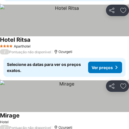
Partilhar
Ad
Hotel Ritsa
Aparthotel
4 Estrelas
/
Ozurgeti
Pontuação não disponível
Selecione as datas para ver os preços
Ver preços
exatos.
Partilhar
Ad
Mirage
Hotel
/
Ozurgeti
Pontuação não disponível