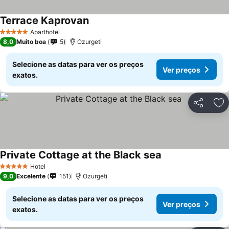
Terrace Kaprovan
Aparthotel
5 Estrelas
8,0
Muito boa
5
Ozurgeti
Selecione as datas para ver os preços
Ver preços
exatos.
Partilhar
Ad
Private Cottage at the Black sea
Hotel
5 Estrelas
9,0
Excelente
151
Ozurgeti
Selecione as datas para ver os preços
Ver preços
exatos.