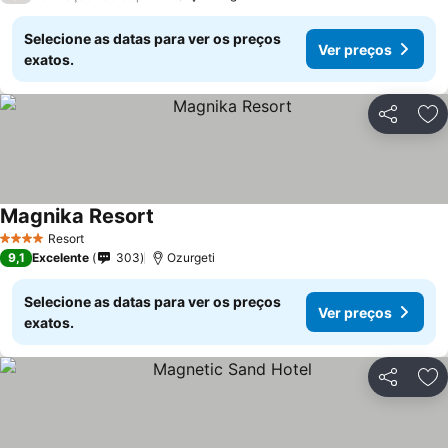
Selecione as datas para ver os preços
Ver preços
exatos.
Partilhar
Ad
Magnika Resort
Resort
4 Estrelas
9,1
Excelente
303
Ozurgeti
Selecione as datas para ver os preços
Ver preços
exatos.
Partilhar
Ad