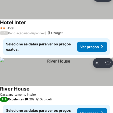
Hotel Inter
Hotel
2 Estrelas
/
Ozurgeti
Pontuação não disponível
Selecione as datas para ver os preços
Ver preços
exatos.
Partilhar
Ad
River House
Casa/apartamento inteiro
9,9
Excelente
29
Ozurgeti
Selecione as datas para ver os preços