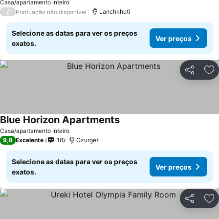
Casa/apartamento inteiro
/
Lanchkhuti
Pontuação não disponível
Selecione as datas para ver os preços
Ver preços
exatos.
Partilhar
Ad
Blue Horizon Apartments
Casa/apartamento inteiro
9,8
Excelente
18
Ozurgeti
Selecione as datas para ver os preços
Ver preços
exatos.
Partilhar
Ad