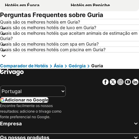
Hotéis em Évora
Hotéis em Peniche
Perguntas Frequentes sobre Guria
Hotéis em Porto Santo
Hotéis em Barcelona
Quais são os melhores hotéis em Guria?
Hotéis em Sangenjo
Hotéis em Nazaré
Quais são os melhores hotéis de luxo em Guria?
Hotéis em Vigo
Hotéis em Vila Nova de Milfontes
Quais são os melhores hotéis que aceitam animais de estimação em
Guria?
Hotéis em Isla Canela
Hotéis em Roma
Quais são os melhores hotéis com spa em Guria?
Quais são os melhores hotéis com piscina em Guria?
Hotéis em Vilamoura
Hotéis em Centro de Portugal
Hotéis em Sul de Espanha
Hotéis em Málaga
Comparador de Hotéis
Ásia
Geórgia
Guria
Hotéis em Minorca
Hotéis em Galiza
Hotéis em Andaluzia
Hotéis em Maiorca
Facebook
Twitter
Insta
Yo
Hotéis em Douro
Hotéis em Ilha do Sal
Hotéis em Ibiza
Hotéis em Região de Lisboa
Adicionar no Google
Hotéis em Serra da Estrela
Hotéis em Tenerife
Encontre facilmente os nossos
resultados: adicione o trivago como
Hotéis em Costa da Luz
Hotéis em São Miguel
fonte preferencial no Google.
Hotéis em Gran Canaria
Hotéis em Malta
Empresa
Hotéis em Costa de Almería
Hotéis em Região de Viana do Castelo
Os nossos produtos